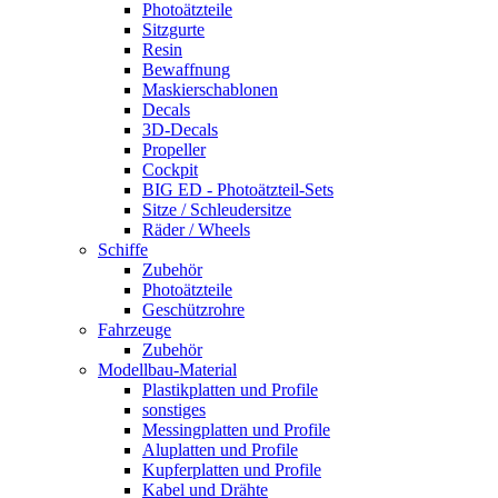
Photoätzteile
Sitzgurte
Resin
Bewaffnung
Maskierschablonen
Decals
3D-Decals
Propeller
Cockpit
BIG ED - Photoätzteil-Sets
Sitze / Schleudersitze
Räder / Wheels
Schiffe
Zubehör
Photoätzteile
Geschützrohre
Fahrzeuge
Zubehör
Modellbau-Material
Plastikplatten und Profile
sonstiges
Messingplatten und Profile
Aluplatten und Profile
Kupferplatten und Profile
Kabel und Drähte