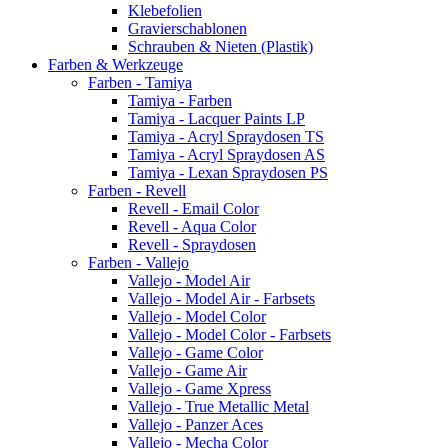
Klebefolien
Gravierschablonen
Schrauben & Nieten (Plastik)
Farben & Werkzeuge
Farben - Tamiya
Tamiya - Farben
Tamiya - Lacquer Paints LP
Tamiya - Acryl Spraydosen TS
Tamiya - Acryl Spraydosen AS
Tamiya - Lexan Spraydosen PS
Farben - Revell
Revell - Email Color
Revell - Aqua Color
Revell - Spraydosen
Farben - Vallejo
Vallejo - Model Air
Vallejo - Model Air - Farbsets
Vallejo - Model Color
Vallejo - Model Color - Farbsets
Vallejo - Game Color
Vallejo - Game Air
Vallejo - Game Xpress
Vallejo - True Metallic Metal
Vallejo - Panzer Aces
Vallejo - Mecha Color