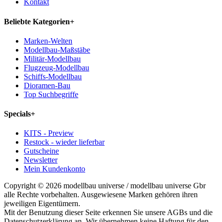
Kontakt
Beliebte Kategorien
+
Marken-Welten
Modellbau-Maßstäbe
Militär-Modellbau
Flugzeug-Modellbau
Schiffs-Modellbau
Dioramen-Bau
Top Suchbegriffe
Specials
+
KITS - Preview
Restock - wieder lieferbar
Gutscheine
Newsletter
Mein Kundenkonto
Copyright © 2026 modellbau universe / modellbau universe Gbr
alle Rechte vorbehalten. Ausgewiesene Marken gehören ihren
jeweiligen Eigentümern.
Mit der Benutzung dieser Seite erkennen Sie unsere AGBs und die
Datenschutzerklärung an. Wir übernehmen keine Haftung für den