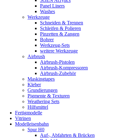
3GEN Acrylics
Panel Liners
Washes
Werkzeuge
Schneiden & Trennen
Schleifen & Polieren
Pinzetten & Zangen
Bohrer
Werkzeug-Sets
weitere Werkzeuge
Airbrush
Airbrush-Pistolen
Airbrush-Kompressoren
Airbrush-Zubehör
Maskingtapes
Kleber
Grundierungen
Pigmente & Texturen
Weathering Sets
Hilfsmittel
Fertigmodelle
Vitrinen
Modelleisenbahn
Spur H0
Auf-, Abfahrten & Brücken