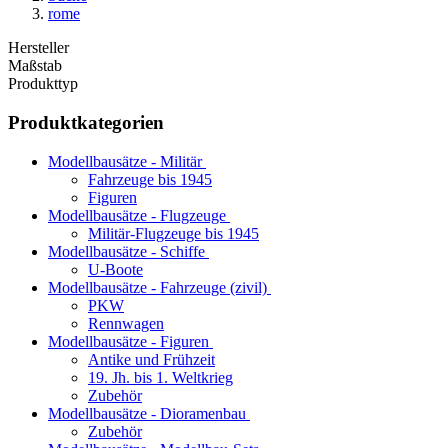
rome
Hersteller
Maßstab
Produkttyp
Produktkategorien
Modellbausätze - Militär
Fahrzeuge bis 1945
Figuren
Modellbausätze - Flugzeuge
Militär-Flugzeuge bis 1945
Modellbausätze - Schiffe
U-Boote
Modellbausätze - Fahrzeuge (zivil)
PKW
Rennwagen
Modellbausätze - Figuren
Antike und Frühzeit
19. Jh. bis 1. Weltkrieg
Zubehör
Modellbausätze - Dioramenbau
Zubehör