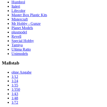
Humbrol
Italeri
Lifecolor
Master Box Plastic Kits
Mistercraft
Mr Hobby - Gunze
Planet Models
plusmodel
Revell
Special Hobby
Tamiya
Ultima Ratio
Unimodels
Maßstab
ohne Angabe
1/12
1/24
1/35
1/350
1/43
1/48
1/72