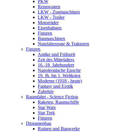
PKW
Rennwagen
LKW - Zugmaschinen
LKW - Trailer
Motorräder
Eisenbahnen
Figuren
Baumaschinen
Nutzfahrzeuge & Traktoren
Figuren
Antike und Frühzeit
Zeit des Mittelalters
16.-18. Jahrhundert
Napoleonische Epoche
19. Jh. bis 1. Weltkrieg
Moderne (1918 - heute)
Fantasy und Erotik
Zubehör
Raumfahrt - Science Fiction
Raketen, Raumschiffe
Star Wars
Star Trek
Figuren
Dioramenbau
Ruinen und Bauwerke