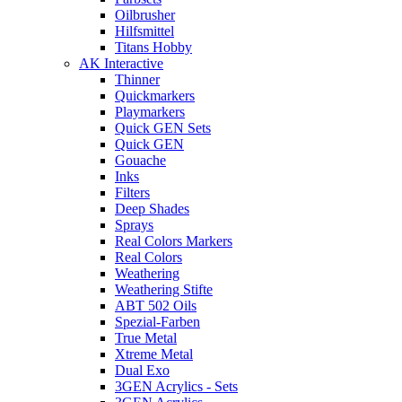
Oilbrusher
Hilfsmittel
Titans Hobby
AK Interactive
Thinner
Quickmarkers
Playmarkers
Quick GEN Sets
Quick GEN
Gouache
Inks
Filters
Deep Shades
Sprays
Real Colors Markers
Real Colors
Weathering
Weathering Stifte
ABT 502 Oils
Spezial-Farben
True Metal
Xtreme Metal
Dual Exo
3GEN Acrylics - Sets