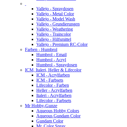
Vallejo - Spraydosen
Vallejo - Metal Color
Vallejo - Model Wash
Vallejo - Grundierungen
Vallejo - Weathering
Vallejo - Traincolor
Vallejo - Hilfsmittel
Vallejo - Premium RC-Color
Farben - Humbrol
Humbrol - Email
Humbrol - Acryl
Humbrol - Spraydosen
ICM, Italeri, Heller & Lifecolor
ICM - Acrylfarben
ICM - Farbsets
Lifecolor - Farben
Heller - Acrylfarben
Italeri - Acrylfarben
Lifecolor - Farbsets
Mr Hobby-Gunze
Aqueous Hobby Colors
Aqueous Gundam Color
Gundam Color
Mr. Color Spray