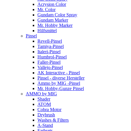
Acrysion Color
Mr. Color
Gundam Color Spray
Gundam Marker
Mr. Hobby Marker
Hilfsmittel
Pinsel
Revell-Pinsel
Tamiya-Pinsel
Italeri-Pinsel
Humbrol-Pinsel
Faller-Pinsel
Vallejo-Pinsel
AK Interactive - Pinsel
Pinsel - diverse Hersteller
Ammo by MIG -Pinsel
Mr. Hobby-Gunze Pinsel
AMMO by MIG
Shader
ATOM
Cobra Motor
Drybrush
Washes & Filters
A-Stand
Farbsets