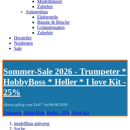
Modellhäuser
Zubehör
Anlagenbau
Elektroteile
Bäume & Büsche
Geländematten
Zubehör
Hersteller
Neuheiten
Sale
Sommer-Sale 2026 - Trumpeter *
HobbyBoss * Heller * I love Kit -
25%
Aktion gültig vom 24.07. bis 06.08.2026
Trumpeter
HobbyBoss
Heller - 30%
I love Kit
modellbau universe
Suche