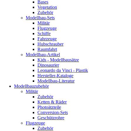
Bases
Vegetation
Zubehör
Modellbau-Sets
Militär
Flugzeuge
Schiffe
Fahrzeuge
Hubschrauber
Raumfahrt
Modellbau-Artikel
Kids - Modellbausätze
Dinosaurier
Leonardo da Vinci - Plastik
Hersteller-Kataloge
Modellbau-Literatur
Modellbauzubehör
Militär
Zubehör
Ketten & Räder
Photoätzteile
Conversion-Sets
Geschützrohre
Flugzeuge
Zubehör