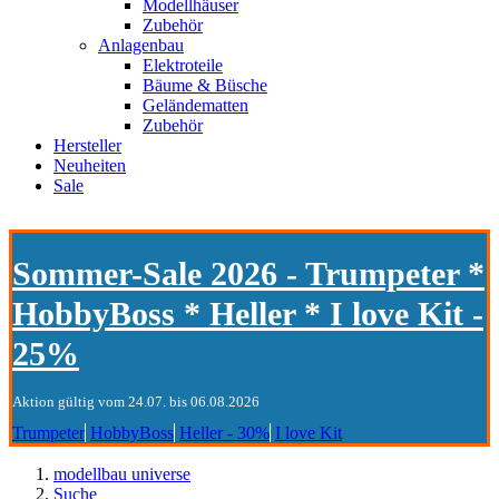
Modellhäuser
Zubehör
Anlagenbau
Elektroteile
Bäume & Büsche
Geländematten
Zubehör
Hersteller
Neuheiten
Sale
Sommer-Sale 2026 - Trumpeter *
HobbyBoss * Heller * I love Kit -
25%
Aktion gültig vom 24.07. bis 06.08.2026
Trumpeter
HobbyBoss
Heller - 30%
I love Kit
modellbau universe
Suche