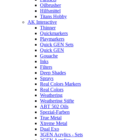
Oilbrusher
Hilfsmittel
Titans Hobby
AK Interactive
Thinner
Quickmarkers
Playmarkers
Quick GEN Sets
Quick GEN
Gouache
Inks
Filters
Deep Shades
Sprays
Real Colors Markers
Real Colors
Weathering
Weathering Stifte
ABT 502 Oils
Spezial-Farben
True Metal
Xtreme Metal
Dual Exo
3GEN Acrylics - Sets