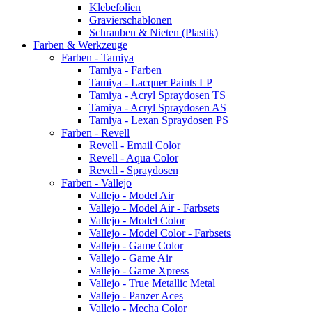
Klebefolien
Gravierschablonen
Schrauben & Nieten (Plastik)
Farben & Werkzeuge
Farben - Tamiya
Tamiya - Farben
Tamiya - Lacquer Paints LP
Tamiya - Acryl Spraydosen TS
Tamiya - Acryl Spraydosen AS
Tamiya - Lexan Spraydosen PS
Farben - Revell
Revell - Email Color
Revell - Aqua Color
Revell - Spraydosen
Farben - Vallejo
Vallejo - Model Air
Vallejo - Model Air - Farbsets
Vallejo - Model Color
Vallejo - Model Color - Farbsets
Vallejo - Game Color
Vallejo - Game Air
Vallejo - Game Xpress
Vallejo - True Metallic Metal
Vallejo - Panzer Aces
Vallejo - Mecha Color