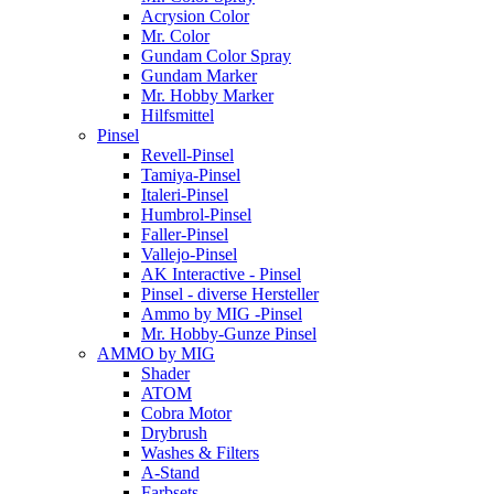
Acrysion Color
Mr. Color
Gundam Color Spray
Gundam Marker
Mr. Hobby Marker
Hilfsmittel
Pinsel
Revell-Pinsel
Tamiya-Pinsel
Italeri-Pinsel
Humbrol-Pinsel
Faller-Pinsel
Vallejo-Pinsel
AK Interactive - Pinsel
Pinsel - diverse Hersteller
Ammo by MIG -Pinsel
Mr. Hobby-Gunze Pinsel
AMMO by MIG
Shader
ATOM
Cobra Motor
Drybrush
Washes & Filters
A-Stand
Farbsets