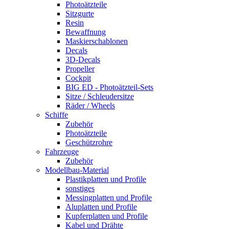
Photoätzteile
Sitzgurte
Resin
Bewaffnung
Maskierschablonen
Decals
3D-Decals
Propeller
Cockpit
BIG ED - Photoätzteil-Sets
Sitze / Schleudersitze
Räder / Wheels
Schiffe
Zubehör
Photoätzteile
Geschützrohre
Fahrzeuge
Zubehör
Modellbau-Material
Plastikplatten und Profile
sonstiges
Messingplatten und Profile
Aluplatten und Profile
Kupferplatten und Profile
Kabel und Drähte