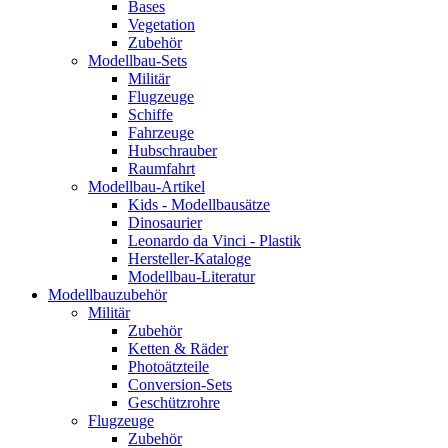
Bases
Vegetation
Zubehör
Modellbau-Sets
Militär
Flugzeuge
Schiffe
Fahrzeuge
Hubschrauber
Raumfahrt
Modellbau-Artikel
Kids - Modellbausätze
Dinosaurier
Leonardo da Vinci - Plastik
Hersteller-Kataloge
Modellbau-Literatur
Modellbauzubehör
Militär
Zubehör
Ketten & Räder
Photoätzteile
Conversion-Sets
Geschützrohre
Flugzeuge
Zubehör