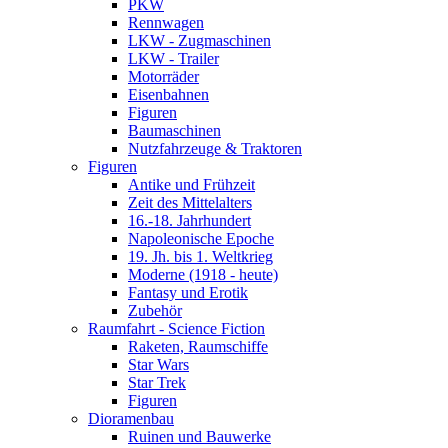
PKW
Rennwagen
LKW - Zugmaschinen
LKW - Trailer
Motorräder
Eisenbahnen
Figuren
Baumaschinen
Nutzfahrzeuge & Traktoren
Figuren
Antike und Frühzeit
Zeit des Mittelalters
16.-18. Jahrhundert
Napoleonische Epoche
19. Jh. bis 1. Weltkrieg
Moderne (1918 - heute)
Fantasy und Erotik
Zubehör
Raumfahrt - Science Fiction
Raketen, Raumschiffe
Star Wars
Star Trek
Figuren
Dioramenbau
Ruinen und Bauwerke