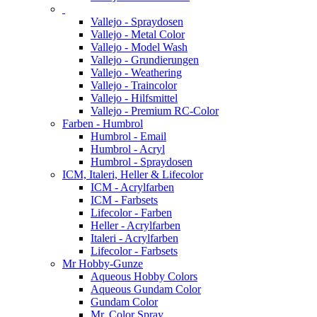
Vallejo - Spraydosen
Vallejo - Metal Color
Vallejo - Model Wash
Vallejo - Grundierungen
Vallejo - Weathering
Vallejo - Traincolor
Vallejo - Hilfsmittel
Vallejo - Premium RC-Color
Farben - Humbrol
Humbrol - Email
Humbrol - Acryl
Humbrol - Spraydosen
ICM, Italeri, Heller & Lifecolor
ICM - Acrylfarben
ICM - Farbsets
Lifecolor - Farben
Heller - Acrylfarben
Italeri - Acrylfarben
Lifecolor - Farbsets
Mr Hobby-Gunze
Aqueous Hobby Colors
Aqueous Gundam Color
Gundam Color
Mr. Color Spray