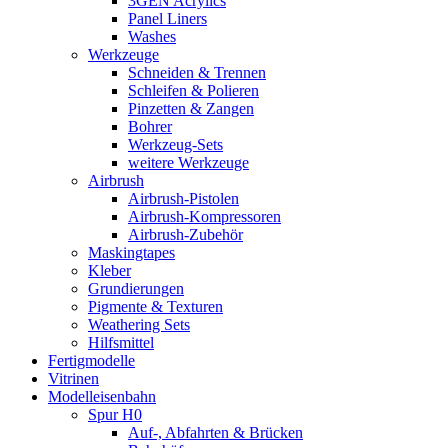
3GEN Acrylics
Panel Liners
Washes
Werkzeuge
Schneiden & Trennen
Schleifen & Polieren
Pinzetten & Zangen
Bohrer
Werkzeug-Sets
weitere Werkzeuge
Airbrush
Airbrush-Pistolen
Airbrush-Kompressoren
Airbrush-Zubehör
Maskingtapes
Kleber
Grundierungen
Pigmente & Texturen
Weathering Sets
Hilfsmittel
Fertigmodelle
Vitrinen
Modelleisenbahn
Spur H0
Auf-, Abfahrten & Brücken