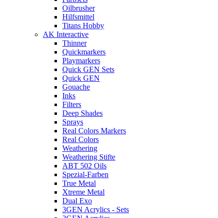
Oilbrusher
Hilfsmittel
Titans Hobby
AK Interactive
Thinner
Quickmarkers
Playmarkers
Quick GEN Sets
Quick GEN
Gouache
Inks
Filters
Deep Shades
Sprays
Real Colors Markers
Real Colors
Weathering
Weathering Stifte
ABT 502 Oils
Spezial-Farben
True Metal
Xtreme Metal
Dual Exo
3GEN Acrylics - Sets