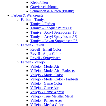
Klebefolien
Gravierschablonen
Schrauben & Nieten (Plastik)
Farben & Werkzeuge
Farben - Tamiya
Tamiya - Farben
Tamiya - Lacquer Paints LP
Tamiya - Acryl Spraydosen TS
Tamiya - Acryl Spraydosen AS
Tamiya - Lexan Spraydosen PS
Farben - Revell
Revell - Email Color
Revell - Aqua Color
Revell - Spraydosen
Farben - Vallejo
Vallejo - Model Air
Vallejo - Model Air - Farbsets
Vallejo - Model Color
Vallejo - Model Color - Farbsets
Vallejo - Game Color
Vallejo - Game Air
Vallejo - Game Xpress
Vallejo - True Metallic Metal
Vallejo - Panzer Aces
Vallejo - Mecha Color