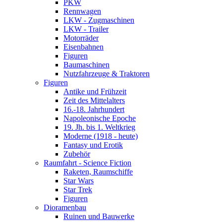
PKW
Rennwagen
LKW - Zugmaschinen
LKW - Trailer
Motorräder
Eisenbahnen
Figuren
Baumaschinen
Nutzfahrzeuge & Traktoren
Figuren
Antike und Frühzeit
Zeit des Mittelalters
16.-18. Jahrhundert
Napoleonische Epoche
19. Jh. bis 1. Weltkrieg
Moderne (1918 - heute)
Fantasy und Erotik
Zubehör
Raumfahrt - Science Fiction
Raketen, Raumschiffe
Star Wars
Star Trek
Figuren
Dioramenbau
Ruinen und Bauwerke