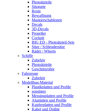
Photoätzteile
Sitzgurte
Resin
Bewaffnung
Maskierschablonen
Decals
3D-Decals
Propeller
Cockpit
BIG ED - Photoätzteil-Sets
Sitze / Schleudersitze
Räder / Wheels
Schiffe
Zubehör
Photoätzteile
Geschützrohre
Fahrzeuge
Zubehör
Modellbau-Material
Plastikplatten und Profile
sonstiges
Messingplatten und Profile
Aluplatten und Profile
Kupferplatten und Profile
Kabel und Drähte