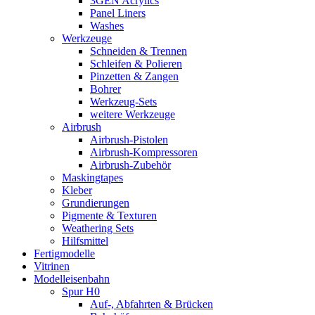
3GEN Acrylics
Panel Liners
Washes
Werkzeuge
Schneiden & Trennen
Schleifen & Polieren
Pinzetten & Zangen
Bohrer
Werkzeug-Sets
weitere Werkzeuge
Airbrush
Airbrush-Pistolen
Airbrush-Kompressoren
Airbrush-Zubehör
Maskingtapes
Kleber
Grundierungen
Pigmente & Texturen
Weathering Sets
Hilfsmittel
Fertigmodelle
Vitrinen
Modelleisenbahn
Spur H0
Auf-, Abfahrten & Brücken