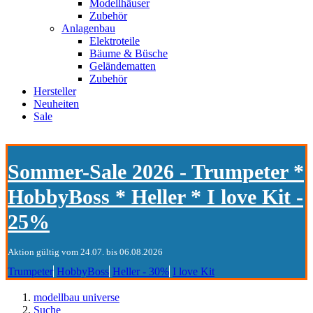
Modellhäuser
Zubehör
Anlagenbau
Elektroteile
Bäume & Büsche
Geländematten
Zubehör
Hersteller
Neuheiten
Sale
Sommer-Sale 2026 - Trumpeter *
HobbyBoss * Heller * I love Kit -
25%
Aktion gültig vom 24.07. bis 06.08.2026
Trumpeter
HobbyBoss
Heller - 30%
I love Kit
modellbau universe
Suche