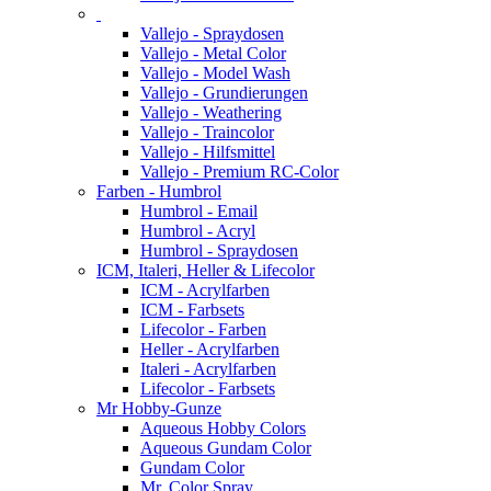
Vallejo - Spraydosen
Vallejo - Metal Color
Vallejo - Model Wash
Vallejo - Grundierungen
Vallejo - Weathering
Vallejo - Traincolor
Vallejo - Hilfsmittel
Vallejo - Premium RC-Color
Farben - Humbrol
Humbrol - Email
Humbrol - Acryl
Humbrol - Spraydosen
ICM, Italeri, Heller & Lifecolor
ICM - Acrylfarben
ICM - Farbsets
Lifecolor - Farben
Heller - Acrylfarben
Italeri - Acrylfarben
Lifecolor - Farbsets
Mr Hobby-Gunze
Aqueous Hobby Colors
Aqueous Gundam Color
Gundam Color
Mr. Color Spray