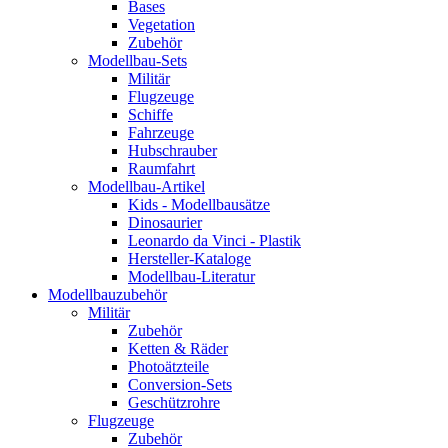
Bases
Vegetation
Zubehör
Modellbau-Sets
Militär
Flugzeuge
Schiffe
Fahrzeuge
Hubschrauber
Raumfahrt
Modellbau-Artikel
Kids - Modellbausätze
Dinosaurier
Leonardo da Vinci - Plastik
Hersteller-Kataloge
Modellbau-Literatur
Modellbauzubehör
Militär
Zubehör
Ketten & Räder
Photoätzteile
Conversion-Sets
Geschützrohre
Flugzeuge
Zubehör