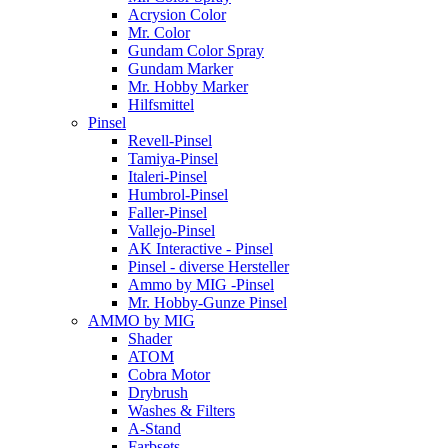
Acrysion Color
Mr. Color
Gundam Color Spray
Gundam Marker
Mr. Hobby Marker
Hilfsmittel
Pinsel
Revell-Pinsel
Tamiya-Pinsel
Italeri-Pinsel
Humbrol-Pinsel
Faller-Pinsel
Vallejo-Pinsel
AK Interactive - Pinsel
Pinsel - diverse Hersteller
Ammo by MIG -Pinsel
Mr. Hobby-Gunze Pinsel
AMMO by MIG
Shader
ATOM
Cobra Motor
Drybrush
Washes & Filters
A-Stand
Farbsets