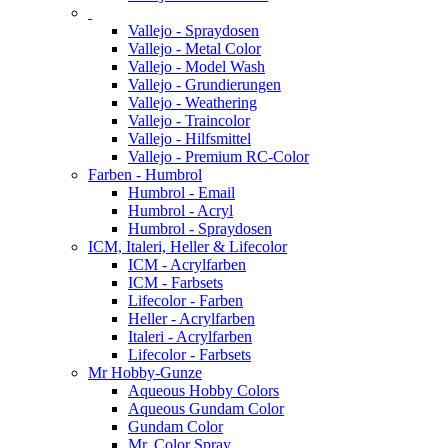
Vallejo - Spraydosen
Vallejo - Metal Color
Vallejo - Model Wash
Vallejo - Grundierungen
Vallejo - Weathering
Vallejo - Traincolor
Vallejo - Hilfsmittel
Vallejo - Premium RC-Color
Farben - Humbrol
Humbrol - Email
Humbrol - Acryl
Humbrol - Spraydosen
ICM, Italeri, Heller & Lifecolor
ICM - Acrylfarben
ICM - Farbsets
Lifecolor - Farben
Heller - Acrylfarben
Italeri - Acrylfarben
Lifecolor - Farbsets
Mr Hobby-Gunze
Aqueous Hobby Colors
Aqueous Gundam Color
Gundam Color
Mr. Color Spray