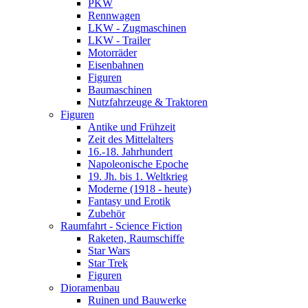
PKW
Rennwagen
LKW - Zugmaschinen
LKW - Trailer
Motorräder
Eisenbahnen
Figuren
Baumaschinen
Nutzfahrzeuge & Traktoren
Figuren
Antike und Frühzeit
Zeit des Mittelalters
16.-18. Jahrhundert
Napoleonische Epoche
19. Jh. bis 1. Weltkrieg
Moderne (1918 - heute)
Fantasy und Erotik
Zubehör
Raumfahrt - Science Fiction
Raketen, Raumschiffe
Star Wars
Star Trek
Figuren
Dioramenbau
Ruinen und Bauwerke