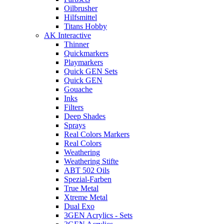
Oilbrusher
Hilfsmittel
Titans Hobby
AK Interactive
Thinner
Quickmarkers
Playmarkers
Quick GEN Sets
Quick GEN
Gouache
Inks
Filters
Deep Shades
Sprays
Real Colors Markers
Real Colors
Weathering
Weathering Stifte
ABT 502 Oils
Spezial-Farben
True Metal
Xtreme Metal
Dual Exo
3GEN Acrylics - Sets