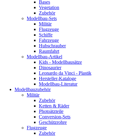
Bases
Vegetation
Zubehör
Modellbau-Sets
Militär
Flugzeuge
Schiffe
Fahrzeuge
Hubschrauber
Raumfahrt
Modellbau-Artikel
Kids - Modellbausätze
Dinosaurier
Leonardo da Vinci - Plastik
Hersteller-Kataloge
Modellbau-Literatur
Modellbauzubehör
Militär
Zubehör
Ketten & Räder
Photoätzteile
Conversion-Sets
Geschützrohre
Flugzeuge
Zubehör