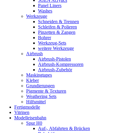
3GEN Acrylics
Panel Liners
Washes
Werkzeuge
Schneiden & Trennen
Schleifen & Polieren
Pinzetten & Zangen
Bohrer
Werkzeug-Sets
weitere Werkzeuge
Airbrush
Airbrush-Pistolen
Airbrush-Kompressoren
Airbrush-Zubehör
Maskingtapes
Kleber
Grundierungen
Pigmente & Texturen
Weathering Sets
Hilfsmittel
Fertigmodelle
Vitrinen
Modelleisenbahn
Spur H0
Auf-, Abfahrten & Brücken