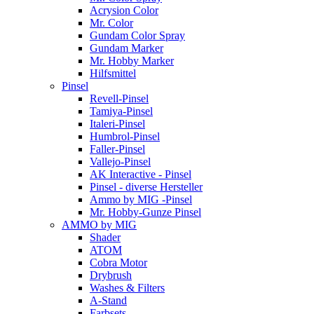
Acrysion Color
Mr. Color
Gundam Color Spray
Gundam Marker
Mr. Hobby Marker
Hilfsmittel
Pinsel
Revell-Pinsel
Tamiya-Pinsel
Italeri-Pinsel
Humbrol-Pinsel
Faller-Pinsel
Vallejo-Pinsel
AK Interactive - Pinsel
Pinsel - diverse Hersteller
Ammo by MIG -Pinsel
Mr. Hobby-Gunze Pinsel
AMMO by MIG
Shader
ATOM
Cobra Motor
Drybrush
Washes & Filters
A-Stand
Farbsets