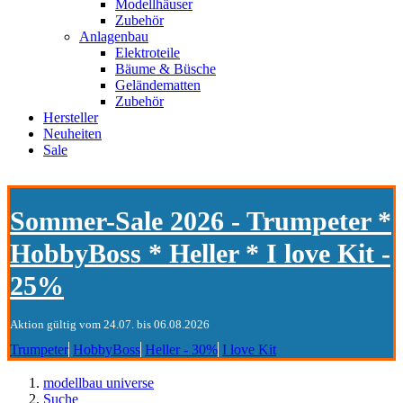
Modellhäuser
Zubehör
Anlagenbau
Elektroteile
Bäume & Büsche
Geländematten
Zubehör
Hersteller
Neuheiten
Sale
Sommer-Sale 2026 - Trumpeter *
HobbyBoss * Heller * I love Kit -
25%
Aktion gültig vom 24.07. bis 06.08.2026
Trumpeter
HobbyBoss
Heller - 30%
I love Kit
modellbau universe
Suche