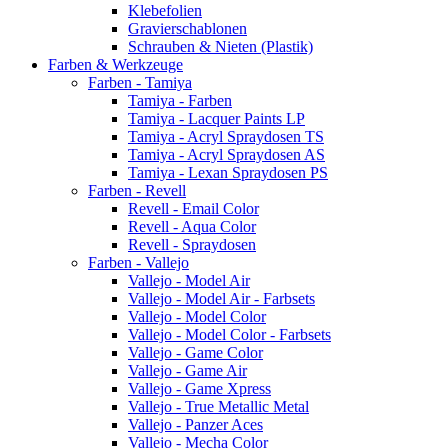
Klebefolien
Gravierschablonen
Schrauben & Nieten (Plastik)
Farben & Werkzeuge
Farben - Tamiya
Tamiya - Farben
Tamiya - Lacquer Paints LP
Tamiya - Acryl Spraydosen TS
Tamiya - Acryl Spraydosen AS
Tamiya - Lexan Spraydosen PS
Farben - Revell
Revell - Email Color
Revell - Aqua Color
Revell - Spraydosen
Farben - Vallejo
Vallejo - Model Air
Vallejo - Model Air - Farbsets
Vallejo - Model Color
Vallejo - Model Color - Farbsets
Vallejo - Game Color
Vallejo - Game Air
Vallejo - Game Xpress
Vallejo - True Metallic Metal
Vallejo - Panzer Aces
Vallejo - Mecha Color