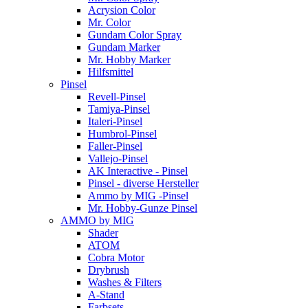
Acrysion Color
Mr. Color
Gundam Color Spray
Gundam Marker
Mr. Hobby Marker
Hilfsmittel
Pinsel
Revell-Pinsel
Tamiya-Pinsel
Italeri-Pinsel
Humbrol-Pinsel
Faller-Pinsel
Vallejo-Pinsel
AK Interactive - Pinsel
Pinsel - diverse Hersteller
Ammo by MIG -Pinsel
Mr. Hobby-Gunze Pinsel
AMMO by MIG
Shader
ATOM
Cobra Motor
Drybrush
Washes & Filters
A-Stand
Farbsets