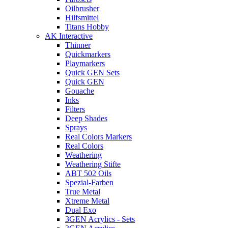
Oilbrusher
Hilfsmittel
Titans Hobby
AK Interactive
Thinner
Quickmarkers
Playmarkers
Quick GEN Sets
Quick GEN
Gouache
Inks
Filters
Deep Shades
Sprays
Real Colors Markers
Real Colors
Weathering
Weathering Stifte
ABT 502 Oils
Spezial-Farben
True Metal
Xtreme Metal
Dual Exo
3GEN Acrylics - Sets