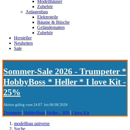
Modellhäuser
Zubehör
Anlagenbau
Elektroteile
Bäume & Büsche
Geländematten
Zubehör
Hersteller
Neuheiten
Sale
Sommer-Sale 2026 - Trumpeter *
HobbyBoss * Heller * I love Kit -
25%
Aktion gültig vom 24.07. bis 06.08.2026
Trumpeter
HobbyBoss
Heller - 30%
I love Kit
modellbau universe
Suche