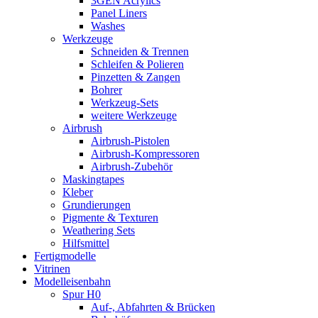
3GEN Acrylics
Panel Liners
Washes
Werkzeuge
Schneiden & Trennen
Schleifen & Polieren
Pinzetten & Zangen
Bohrer
Werkzeug-Sets
weitere Werkzeuge
Airbrush
Airbrush-Pistolen
Airbrush-Kompressoren
Airbrush-Zubehör
Maskingtapes
Kleber
Grundierungen
Pigmente & Texturen
Weathering Sets
Hilfsmittel
Fertigmodelle
Vitrinen
Modelleisenbahn
Spur H0
Auf-, Abfahrten & Brücken