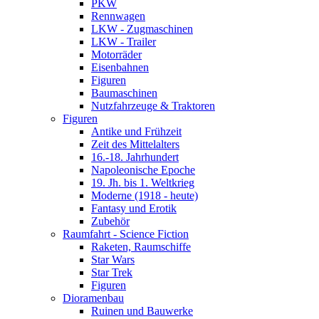
PKW
Rennwagen
LKW - Zugmaschinen
LKW - Trailer
Motorräder
Eisenbahnen
Figuren
Baumaschinen
Nutzfahrzeuge & Traktoren
Figuren
Antike und Frühzeit
Zeit des Mittelalters
16.-18. Jahrhundert
Napoleonische Epoche
19. Jh. bis 1. Weltkrieg
Moderne (1918 - heute)
Fantasy und Erotik
Zubehör
Raumfahrt - Science Fiction
Raketen, Raumschiffe
Star Wars
Star Trek
Figuren
Dioramenbau
Ruinen und Bauwerke