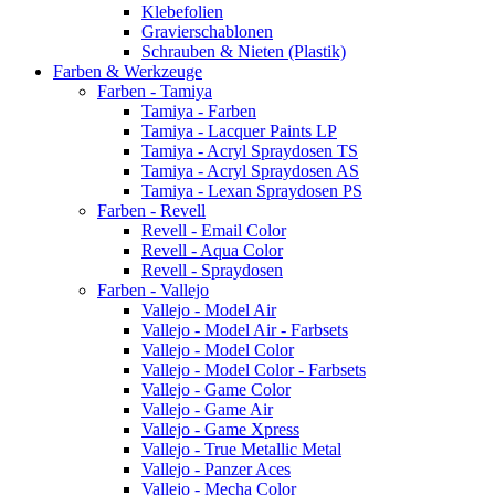
Klebefolien
Gravierschablonen
Schrauben & Nieten (Plastik)
Farben & Werkzeuge
Farben - Tamiya
Tamiya - Farben
Tamiya - Lacquer Paints LP
Tamiya - Acryl Spraydosen TS
Tamiya - Acryl Spraydosen AS
Tamiya - Lexan Spraydosen PS
Farben - Revell
Revell - Email Color
Revell - Aqua Color
Revell - Spraydosen
Farben - Vallejo
Vallejo - Model Air
Vallejo - Model Air - Farbsets
Vallejo - Model Color
Vallejo - Model Color - Farbsets
Vallejo - Game Color
Vallejo - Game Air
Vallejo - Game Xpress
Vallejo - True Metallic Metal
Vallejo - Panzer Aces
Vallejo - Mecha Color