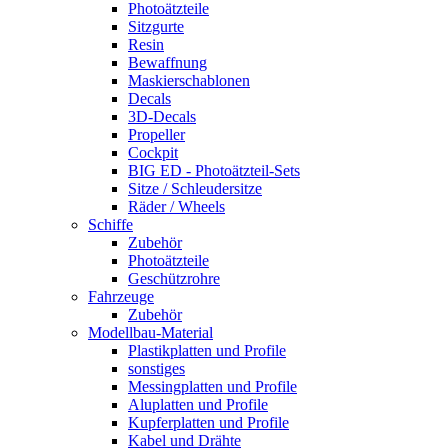
Photoätzteile
Sitzgurte
Resin
Bewaffnung
Maskierschablonen
Decals
3D-Decals
Propeller
Cockpit
BIG ED - Photoätzteil-Sets
Sitze / Schleudersitze
Räder / Wheels
Schiffe
Zubehör
Photoätzteile
Geschützrohre
Fahrzeuge
Zubehör
Modellbau-Material
Plastikplatten und Profile
sonstiges
Messingplatten und Profile
Aluplatten und Profile
Kupferplatten und Profile
Kabel und Drähte