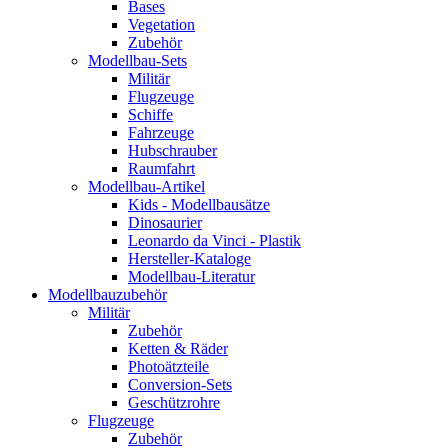
Bases
Vegetation
Zubehör
Modellbau-Sets
Militär
Flugzeuge
Schiffe
Fahrzeuge
Hubschrauber
Raumfahrt
Modellbau-Artikel
Kids - Modellbausätze
Dinosaurier
Leonardo da Vinci - Plastik
Hersteller-Kataloge
Modellbau-Literatur
Modellbauzubehör
Militär
Zubehör
Ketten & Räder
Photoätzteile
Conversion-Sets
Geschützrohre
Flugzeuge
Zubehör