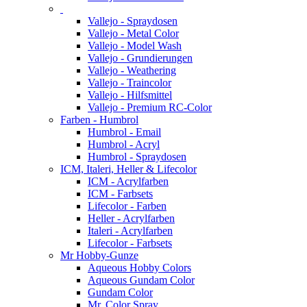
Vallejo - Spraydosen
Vallejo - Metal Color
Vallejo - Model Wash
Vallejo - Grundierungen
Vallejo - Weathering
Vallejo - Traincolor
Vallejo - Hilfsmittel
Vallejo - Premium RC-Color
Farben - Humbrol
Humbrol - Email
Humbrol - Acryl
Humbrol - Spraydosen
ICM, Italeri, Heller & Lifecolor
ICM - Acrylfarben
ICM - Farbsets
Lifecolor - Farben
Heller - Acrylfarben
Italeri - Acrylfarben
Lifecolor - Farbsets
Mr Hobby-Gunze
Aqueous Hobby Colors
Aqueous Gundam Color
Gundam Color
Mr. Color Spray