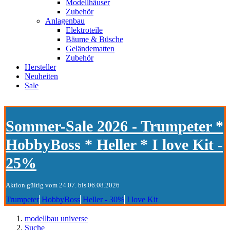
Modellhäuser
Zubehör
Anlagenbau
Elektroteile
Bäume & Büsche
Geländematten
Zubehör
Hersteller
Neuheiten
Sale
Sommer-Sale 2026 - Trumpeter *
HobbyBoss * Heller * I love Kit -
25%
Aktion gültig vom 24.07. bis 06.08.2026
Trumpeter
HobbyBoss
Heller - 30%
I love Kit
modellbau universe
Suche