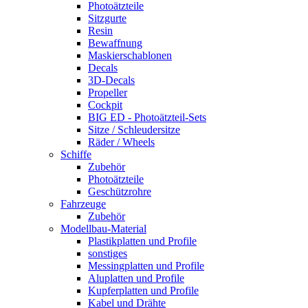
Photoätzteile
Sitzgurte
Resin
Bewaffnung
Maskierschablonen
Decals
3D-Decals
Propeller
Cockpit
BIG ED - Photoätzteil-Sets
Sitze / Schleudersitze
Räder / Wheels
Schiffe
Zubehör
Photoätzteile
Geschützrohre
Fahrzeuge
Zubehör
Modellbau-Material
Plastikplatten und Profile
sonstiges
Messingplatten und Profile
Aluplatten und Profile
Kupferplatten und Profile
Kabel und Drähte