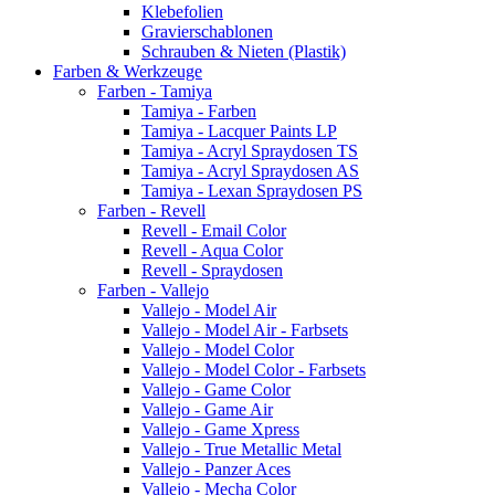
Klebefolien
Gravierschablonen
Schrauben & Nieten (Plastik)
Farben & Werkzeuge
Farben - Tamiya
Tamiya - Farben
Tamiya - Lacquer Paints LP
Tamiya - Acryl Spraydosen TS
Tamiya - Acryl Spraydosen AS
Tamiya - Lexan Spraydosen PS
Farben - Revell
Revell - Email Color
Revell - Aqua Color
Revell - Spraydosen
Farben - Vallejo
Vallejo - Model Air
Vallejo - Model Air - Farbsets
Vallejo - Model Color
Vallejo - Model Color - Farbsets
Vallejo - Game Color
Vallejo - Game Air
Vallejo - Game Xpress
Vallejo - True Metallic Metal
Vallejo - Panzer Aces
Vallejo - Mecha Color