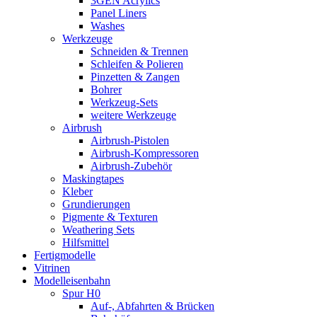
3GEN Acrylics
Panel Liners
Washes
Werkzeuge
Schneiden & Trennen
Schleifen & Polieren
Pinzetten & Zangen
Bohrer
Werkzeug-Sets
weitere Werkzeuge
Airbrush
Airbrush-Pistolen
Airbrush-Kompressoren
Airbrush-Zubehör
Maskingtapes
Kleber
Grundierungen
Pigmente & Texturen
Weathering Sets
Hilfsmittel
Fertigmodelle
Vitrinen
Modelleisenbahn
Spur H0
Auf-, Abfahrten & Brücken