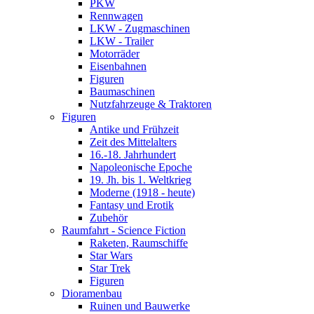
PKW
Rennwagen
LKW - Zugmaschinen
LKW - Trailer
Motorräder
Eisenbahnen
Figuren
Baumaschinen
Nutzfahrzeuge & Traktoren
Figuren
Antike und Frühzeit
Zeit des Mittelalters
16.-18. Jahrhundert
Napoleonische Epoche
19. Jh. bis 1. Weltkrieg
Moderne (1918 - heute)
Fantasy und Erotik
Zubehör
Raumfahrt - Science Fiction
Raketen, Raumschiffe
Star Wars
Star Trek
Figuren
Dioramenbau
Ruinen und Bauwerke