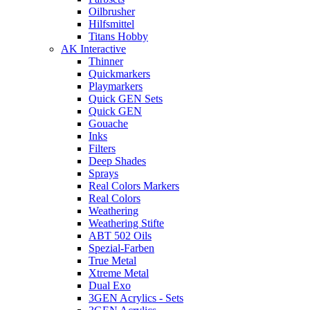
Oilbrusher
Hilfsmittel
Titans Hobby
AK Interactive
Thinner
Quickmarkers
Playmarkers
Quick GEN Sets
Quick GEN
Gouache
Inks
Filters
Deep Shades
Sprays
Real Colors Markers
Real Colors
Weathering
Weathering Stifte
ABT 502 Oils
Spezial-Farben
True Metal
Xtreme Metal
Dual Exo
3GEN Acrylics - Sets