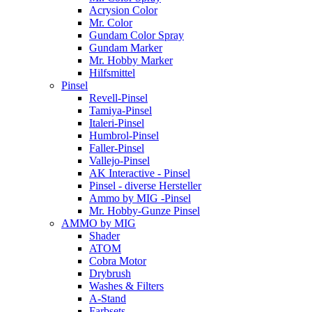
Acrysion Color
Mr. Color
Gundam Color Spray
Gundam Marker
Mr. Hobby Marker
Hilfsmittel
Pinsel
Revell-Pinsel
Tamiya-Pinsel
Italeri-Pinsel
Humbrol-Pinsel
Faller-Pinsel
Vallejo-Pinsel
AK Interactive - Pinsel
Pinsel - diverse Hersteller
Ammo by MIG -Pinsel
Mr. Hobby-Gunze Pinsel
AMMO by MIG
Shader
ATOM
Cobra Motor
Drybrush
Washes & Filters
A-Stand
Farbsets