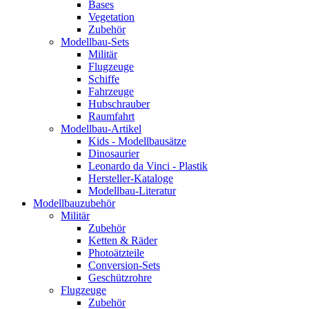
Bases
Vegetation
Zubehör
Modellbau-Sets
Militär
Flugzeuge
Schiffe
Fahrzeuge
Hubschrauber
Raumfahrt
Modellbau-Artikel
Kids - Modellbausätze
Dinosaurier
Leonardo da Vinci - Plastik
Hersteller-Kataloge
Modellbau-Literatur
Modellbauzubehör
Militär
Zubehör
Ketten & Räder
Photoätzteile
Conversion-Sets
Geschützrohre
Flugzeuge
Zubehör