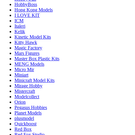
HobbyBoss
Hong Kong Models
I LOVE KIT
ICM
Italeri
Kelik
Kinetic Model Kits
Kitty Hawk
Magic Factory
Mars Figures
Master Box Plastic Kits
MENG Models
Micro Mir
Miniart
Minicraft Model Kits
Mirage Hobby
Mistercraft
Modelcollect
Orion
Pegasus Hobbies
Planet Models
plusmodel
Quickboost
Red Box
Red Fox Studio