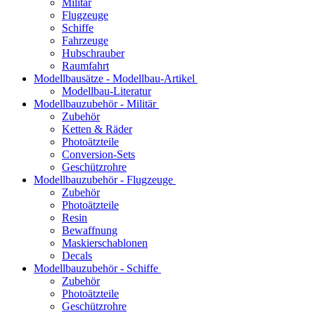
Militär
Flugzeuge
Schiffe
Fahrzeuge
Hubschrauber
Raumfahrt
Modellbausätze - Modellbau-Artikel
Modellbau-Literatur
Modellbauzubehör - Militär
Zubehör
Ketten & Räder
Photoätzteile
Conversion-Sets
Geschützrohre
Modellbauzubehör - Flugzeuge
Zubehör
Photoätzteile
Resin
Bewaffnung
Maskierschablonen
Decals
Modellbauzubehör - Schiffe
Zubehör
Photoätzteile
Geschützrohre