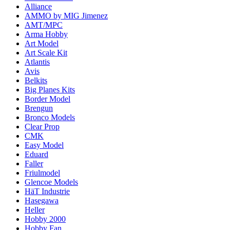
Alliance
AMMO by MIG Jimenez
AMT/MPC
Arma Hobby
Art Model
Art Scale Kit
Atlantis
Avis
Belkits
Big Planes Kits
Border Model
Brengun
Bronco Models
Clear Prop
CMK
Easy Model
Eduard
Faller
Friulmodel
Glencoe Models
HäT Industrie
Hasegawa
Heller
Hobby 2000
Hobby Fan