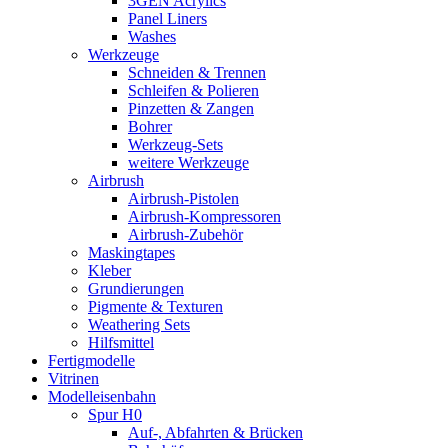
3GEN Acrylics
Panel Liners
Washes
Werkzeuge
Schneiden & Trennen
Schleifen & Polieren
Pinzetten & Zangen
Bohrer
Werkzeug-Sets
weitere Werkzeuge
Airbrush
Airbrush-Pistolen
Airbrush-Kompressoren
Airbrush-Zubehör
Maskingtapes
Kleber
Grundierungen
Pigmente & Texturen
Weathering Sets
Hilfsmittel
Fertigmodelle
Vitrinen
Modelleisenbahn
Spur H0
Auf-, Abfahrten & Brücken