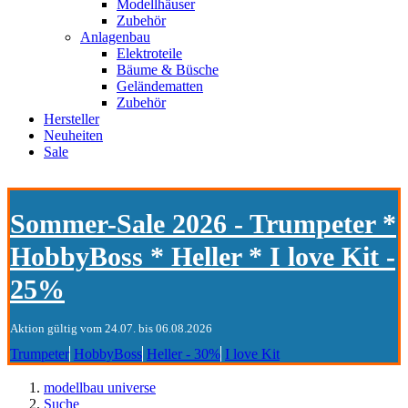
Modellhäuser
Zubehör
Anlagenbau
Elektroteile
Bäume & Büsche
Geländematten
Zubehör
Hersteller
Neuheiten
Sale
Sommer-Sale 2026 - Trumpeter *
HobbyBoss * Heller * I love Kit -
25%
Aktion gültig vom 24.07. bis 06.08.2026
Trumpeter
HobbyBoss
Heller - 30%
I love Kit
modellbau universe
Suche