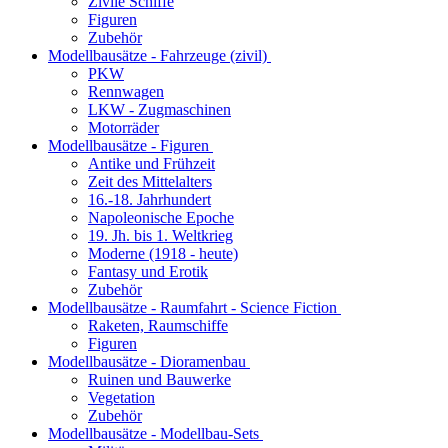
Zivile Schiffe
Figuren
Zubehör
Modellbausätze - Fahrzeuge (zivil)
PKW
Rennwagen
LKW - Zugmaschinen
Motorräder
Modellbausätze - Figuren
Antike und Frühzeit
Zeit des Mittelalters
16.-18. Jahrhundert
Napoleonische Epoche
19. Jh. bis 1. Weltkrieg
Moderne (1918 - heute)
Fantasy und Erotik
Zubehör
Modellbausätze - Raumfahrt - Science Fiction
Raketen, Raumschiffe
Figuren
Modellbausätze - Dioramenbau
Ruinen und Bauwerke
Vegetation
Zubehör
Modellbausätze - Modellbau-Sets