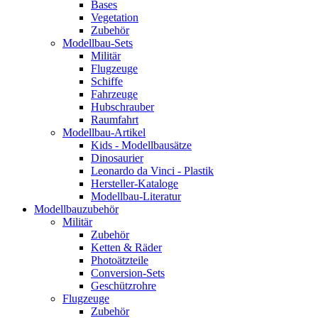
Bases
Vegetation
Zubehör
Modellbau-Sets
Militär
Flugzeuge
Schiffe
Fahrzeuge
Hubschrauber
Raumfahrt
Modellbau-Artikel
Kids - Modellbausätze
Dinosaurier
Leonardo da Vinci - Plastik
Hersteller-Kataloge
Modellbau-Literatur
Modellbauzubehör
Militär
Zubehör
Ketten & Räder
Photoätzteile
Conversion-Sets
Geschützrohre
Flugzeuge
Zubehör