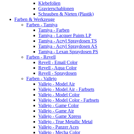
Klebefolien
Gravierschablonen
Schrauben & Nieten (Plastik)
Farben & Werkzeuge
Farben - Tamiya
Tamiya - Farben
Tamiya - Lacquer Paints LP
Tamiya - Acryl Spraydosen TS
Tamiya - Acryl Spraydosen AS
Tamiya - Lexan Spraydosen PS
Farben - Revell
Revell - Email Color
Revell - Aqua Color
Revell - Spraydosen
Farben - Vallejo
Vallejo - Model Air
Vallejo - Model Air - Farbsets
Vallejo - Model Color
Vallejo - Model Color - Farbsets
Vallejo - Game Color
Vallejo - Game Air
Vallejo - Game Xpress
Vallejo - True Metallic Metal
Vallejo - Panzer Aces
Vallejo - Mecha Color