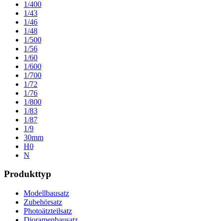
1/400
1/43
1/46
1/48
1/500
1/56
1/60
1/600
1/700
1/72
1/76
1/800
1/83
1/87
1/9
30mm
H0
N
Produkttyp
Modellbausatz
Zubehörsatz
Photoätzteilsatz
Dioramenbausatz