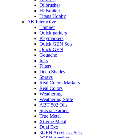
Oilbrusher
Hilfsmittel
Titans Hobby
AK Interactive
Thinner
Quickmarkers
Playmarkers
Quick GEN Sets
Quick GEN
Gouache
Inks
Filters
Deep Shades
Sprays
Real Colors Markers
Real Colors
Weathering
Weathering Stifte
ABT 502 Oils
Spezial-Farben
True Metal
Xtreme Metal
Dual Exo
3GEN Acrylics - Sets