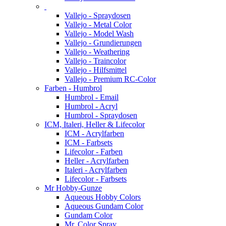
Vallejo - Spraydosen
Vallejo - Metal Color
Vallejo - Model Wash
Vallejo - Grundierungen
Vallejo - Weathering
Vallejo - Traincolor
Vallejo - Hilfsmittel
Vallejo - Premium RC-Color
Farben - Humbrol
Humbrol - Email
Humbrol - Acryl
Humbrol - Spraydosen
ICM, Italeri, Heller & Lifecolor
ICM - Acrylfarben
ICM - Farbsets
Lifecolor - Farben
Heller - Acrylfarben
Italeri - Acrylfarben
Lifecolor - Farbsets
Mr Hobby-Gunze
Aqueous Hobby Colors
Aqueous Gundam Color
Gundam Color
Mr. Color Spray