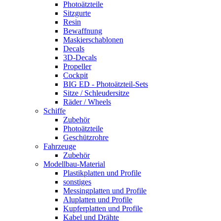
Photoätzteile
Sitzgurte
Resin
Bewaffnung
Maskierschablonen
Decals
3D-Decals
Propeller
Cockpit
BIG ED - Photoätzteil-Sets
Sitze / Schleudersitze
Räder / Wheels
Schiffe
Zubehör
Photoätzteile
Geschützrohre
Fahrzeuge
Zubehör
Modellbau-Material
Plastikplatten und Profile
sonstiges
Messingplatten und Profile
Aluplatten und Profile
Kupferplatten und Profile
Kabel und Drähte