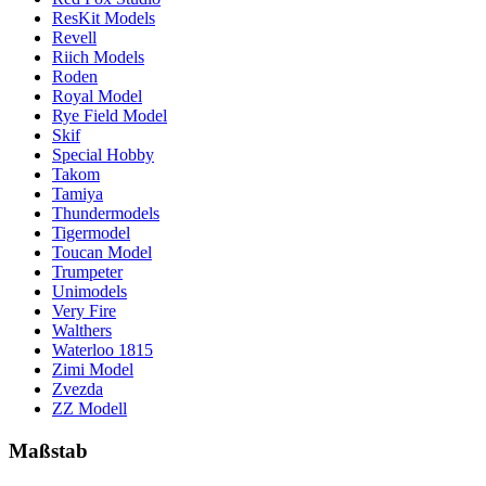
ResKit Models
Revell
Riich Models
Roden
Royal Model
Rye Field Model
Skif
Special Hobby
Takom
Tamiya
Thundermodels
Tigermodel
Toucan Model
Trumpeter
Unimodels
Very Fire
Walthers
Waterloo 1815
Zimi Model
Zvezda
ZZ Modell
Maßstab