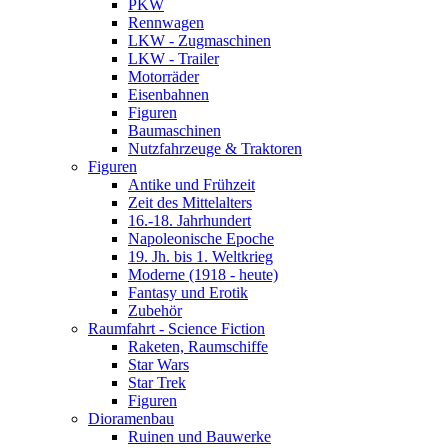
PKW
Rennwagen
LKW - Zugmaschinen
LKW - Trailer
Motorräder
Eisenbahnen
Figuren
Baumaschinen
Nutzfahrzeuge & Traktoren
Figuren
Antike und Frühzeit
Zeit des Mittelalters
16.-18. Jahrhundert
Napoleonische Epoche
19. Jh. bis 1. Weltkrieg
Moderne (1918 - heute)
Fantasy und Erotik
Zubehör
Raumfahrt - Science Fiction
Raketen, Raumschiffe
Star Wars
Star Trek
Figuren
Dioramenbau
Ruinen und Bauwerke