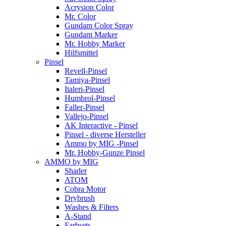
Acrysion Color
Mr. Color
Gundam Color Spray
Gundam Marker
Mr. Hobby Marker
Hilfsmittel
Pinsel
Revell-Pinsel
Tamiya-Pinsel
Italeri-Pinsel
Humbrol-Pinsel
Faller-Pinsel
Vallejo-Pinsel
AK Interactive - Pinsel
Pinsel - diverse Hersteller
Ammo by MIG -Pinsel
Mr. Hobby-Gunze Pinsel
AMMO by MIG
Shader
ATOM
Cobra Motor
Drybrush
Washes & Filters
A-Stand
Farbsets