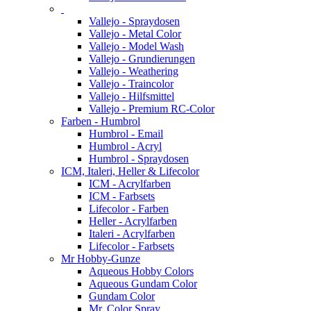
Vallejo - Spraydosen
Vallejo - Metal Color
Vallejo - Model Wash
Vallejo - Grundierungen
Vallejo - Weathering
Vallejo - Traincolor
Vallejo - Hilfsmittel
Vallejo - Premium RC-Color
Farben - Humbrol
Humbrol - Email
Humbrol - Acryl
Humbrol - Spraydosen
ICM, Italeri, Heller & Lifecolor
ICM - Acrylfarben
ICM - Farbsets
Lifecolor - Farben
Heller - Acrylfarben
Italeri - Acrylfarben
Lifecolor - Farbsets
Mr Hobby-Gunze
Aqueous Hobby Colors
Aqueous Gundam Color
Gundam Color
Mr. Color Spray