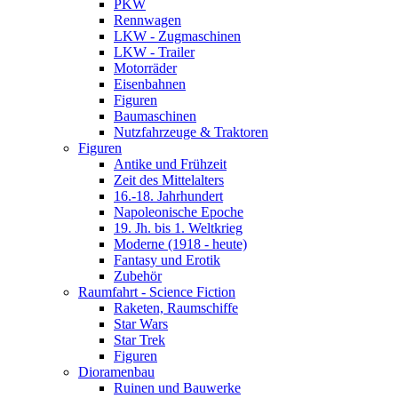
PKW
Rennwagen
LKW - Zugmaschinen
LKW - Trailer
Motorräder
Eisenbahnen
Figuren
Baumaschinen
Nutzfahrzeuge & Traktoren
Figuren
Antike und Frühzeit
Zeit des Mittelalters
16.-18. Jahrhundert
Napoleonische Epoche
19. Jh. bis 1. Weltkrieg
Moderne (1918 - heute)
Fantasy und Erotik
Zubehör
Raumfahrt - Science Fiction
Raketen, Raumschiffe
Star Wars
Star Trek
Figuren
Dioramenbau
Ruinen und Bauwerke