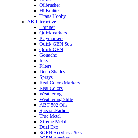
Oilbrusher
Hilfsmittel
Titans Hobby
AK Interactive
Thinner
Quickmarkers
Playmarkers
Quick GEN Sets
Quick GEN
Gouache
Inks
Filters
Deep Shades
Sprays
Real Colors Markers
Real Colors
Weathering
Weathering Stifte
ABT 502 Oils
Spezial-Farben
True Metal
Xtreme Metal
Dual Exo
3GEN Acrylics - Sets