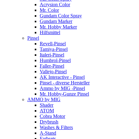
Acrysion Color
Mr. Color
Gundam Color Spray
Gundam Marker
Mr. Hobby Marker
Hilfsmittel
Pinsel
Revell-Pinsel
Tamiya-Pinsel
Italeri-Pinsel
Humbrol-Pinsel
Faller-Pinsel
Vallejo-Pinsel
AK Interactive - Pinsel
Pinsel - diverse Hersteller
Ammo by MIG -Pinsel
Mr. Hobby-Gunze Pinsel
AMMO by MIG
Shader
ATOM
Cobra Motor
Drybrush
Washes & Filters
A-Stand
Farbsets