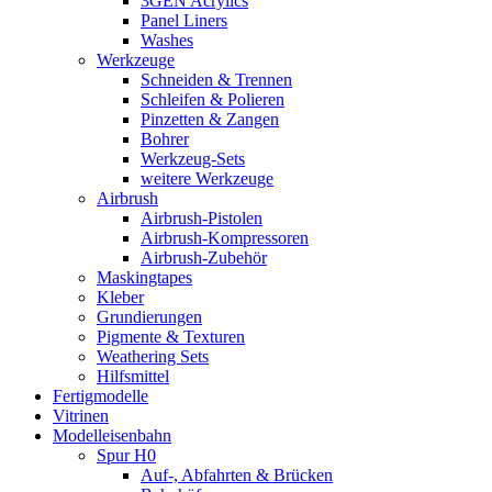
3GEN Acrylics
Panel Liners
Washes
Werkzeuge
Schneiden & Trennen
Schleifen & Polieren
Pinzetten & Zangen
Bohrer
Werkzeug-Sets
weitere Werkzeuge
Airbrush
Airbrush-Pistolen
Airbrush-Kompressoren
Airbrush-Zubehör
Maskingtapes
Kleber
Grundierungen
Pigmente & Texturen
Weathering Sets
Hilfsmittel
Fertigmodelle
Vitrinen
Modelleisenbahn
Spur H0
Auf-, Abfahrten & Brücken