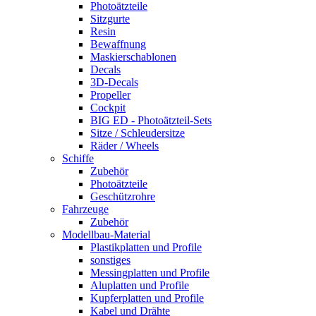
Photoätzteile
Sitzgurte
Resin
Bewaffnung
Maskierschablonen
Decals
3D-Decals
Propeller
Cockpit
BIG ED - Photoätzteil-Sets
Sitze / Schleudersitze
Räder / Wheels
Schiffe
Zubehör
Photoätzteile
Geschützrohre
Fahrzeuge
Zubehör
Modellbau-Material
Plastikplatten und Profile
sonstiges
Messingplatten und Profile
Aluplatten und Profile
Kupferplatten und Profile
Kabel und Drähte