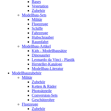
Bases
Vegetation
Zubehör
Modellbau-Sets
Militär
Flugzeuge
Schiffe
Fahrzeuge
Hubschrauber
Raumfahrt
Modellbau-Artikel
Kids - Modellbausätze
Dinosaurier
Leonardo da Vinci - Plastik
Hersteller-Kataloge
Modellbau-Literatur
Modellbauzubehör
Militär
Zubehör
Ketten & Räder
Photoätzteile
Conversion-Sets
Geschützrohre
Flugzeuge
Zubehör