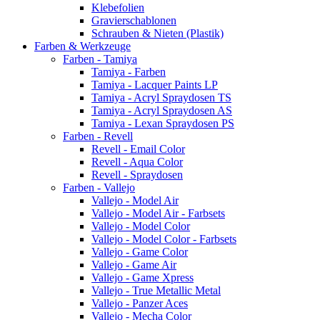
Klebefolien
Gravierschablonen
Schrauben & Nieten (Plastik)
Farben & Werkzeuge
Farben - Tamiya
Tamiya - Farben
Tamiya - Lacquer Paints LP
Tamiya - Acryl Spraydosen TS
Tamiya - Acryl Spraydosen AS
Tamiya - Lexan Spraydosen PS
Farben - Revell
Revell - Email Color
Revell - Aqua Color
Revell - Spraydosen
Farben - Vallejo
Vallejo - Model Air
Vallejo - Model Air - Farbsets
Vallejo - Model Color
Vallejo - Model Color - Farbsets
Vallejo - Game Color
Vallejo - Game Air
Vallejo - Game Xpress
Vallejo - True Metallic Metal
Vallejo - Panzer Aces
Vallejo - Mecha Color