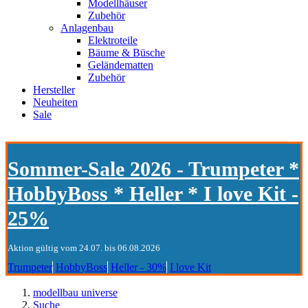
Modellhäuser
Zubehör
Anlagenbau
Elektroteile
Bäume & Büsche
Geländematten
Zubehör
Hersteller
Neuheiten
Sale
Sommer-Sale 2026 - Trumpeter *
HobbyBoss * Heller * I love Kit -
25%
Aktion gültig vom 24.07. bis 06.08.2026
Trumpeter
HobbyBoss
Heller - 30%
I love Kit
modellbau universe
Suche