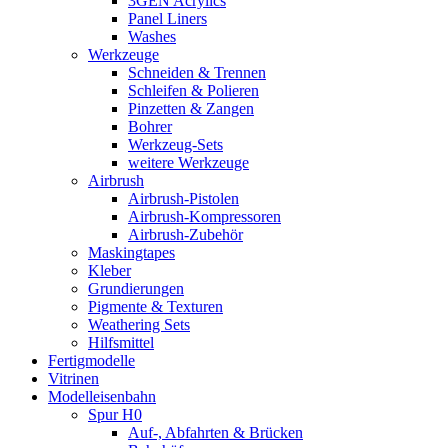
3GEN Acrylics
Panel Liners
Washes
Werkzeuge
Schneiden & Trennen
Schleifen & Polieren
Pinzetten & Zangen
Bohrer
Werkzeug-Sets
weitere Werkzeuge
Airbrush
Airbrush-Pistolen
Airbrush-Kompressoren
Airbrush-Zubehör
Maskingtapes
Kleber
Grundierungen
Pigmente & Texturen
Weathering Sets
Hilfsmittel
Fertigmodelle
Vitrinen
Modelleisenbahn
Spur H0
Auf-, Abfahrten & Brücken