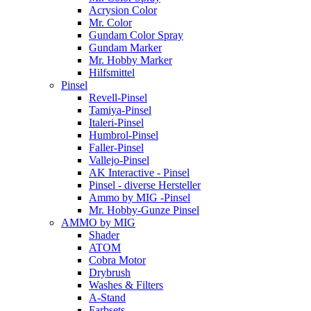
Acrysion Color
Mr. Color
Gundam Color Spray
Gundam Marker
Mr. Hobby Marker
Hilfsmittel
Pinsel
Revell-Pinsel
Tamiya-Pinsel
Italeri-Pinsel
Humbrol-Pinsel
Faller-Pinsel
Vallejo-Pinsel
AK Interactive - Pinsel
Pinsel - diverse Hersteller
Ammo by MIG -Pinsel
Mr. Hobby-Gunze Pinsel
AMMO by MIG
Shader
ATOM
Cobra Motor
Drybrush
Washes & Filters
A-Stand
Farbsets