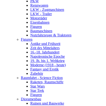
PKW
Rennwagen
LKW - Zugmaschinen
LKW - Trailer
Motorräder
Eisenbahnen
Figuren
Baumaschinen
Nutzfahrzeuge & Traktoren
Figuren
Antike und Frühzeit
Zeit des Mittelalters
16.-18. Jahrhundert
Napoleonische Epoche
19. Jh. bis 1. Weltkrieg
Moderne (1918 - heute)
Fantasy und Erotik
Zubehör
Raumfahrt - Science Fiction
Raketen, Raumschiffe
Star Wars
Star Trek
Figuren
Dioramenbau
Ruinen und Bauwerke