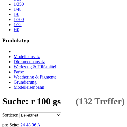
1/350
1/48
1/6
1/700
1/72
H0
Produkttyp
Modellbausatz
Dioramenbausatz
Werkzeug & Hilfsmittel
Farbe
Weathering & Pigmente
Grundierung
Modelleisenbahn
Suche: r 100 gs
(132 Treffer)
Sortieren
pro Seite:
24
48
96
A