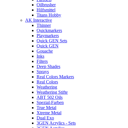
Oilbrusher
Hilfsmittel
Titans Hobby
AK Interactive
Thinner
Quickmarkers
Playmarkers
Quick GEN Sets
Quick GEN
Gouache
Inks
Filters
Deep Shades
Sprays
Real Colors Markers
Real Colors
Weathering
Weathering Stifte
ABT 502 Oils
Spezial-Farben
True Metal
Xtreme Metal
Dual Exo
3GEN Acrylics - Sets