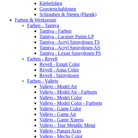
Klebefolien
Gravierschablonen
Schrauben & Nieten (Plastik)
Farben & Werkzeuge
Farben - Tamiya
Tamiya - Farben
Tamiya - Lacquer Paints LP
Tamiya - Acryl Spraydosen TS
Tamiya - Acryl Spraydosen AS
Tamiya - Lexan Spraydosen PS
Farben - Revell
Revell - Email Color
Revell - Aqua Color
Revell - Spraydosen
Farben - Vallejo
Vallejo - Model Air
Vallejo - Model Air - Farbsets
Vallejo - Model Color
Vallejo - Model Color - Farbsets
Vallejo - Game Color
Vallejo - Game Air
Vallejo - Game Xpress
Vallejo - True Metallic Metal
Vallejo - Panzer Aces
Vallejo - Mecha Color