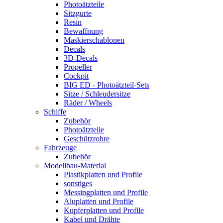
Photoätzteile
Sitzgurte
Resin
Bewaffnung
Maskierschablonen
Decals
3D-Decals
Propeller
Cockpit
BIG ED - Photoätzteil-Sets
Sitze / Schleudersitze
Räder / Wheels
Schiffe
Zubehör
Photoätzteile
Geschützrohre
Fahrzeuge
Zubehör
Modellbau-Material
Plastikplatten und Profile
sonstiges
Messingplatten und Profile
Aluplatten und Profile
Kupferplatten und Profile
Kabel und Drähte