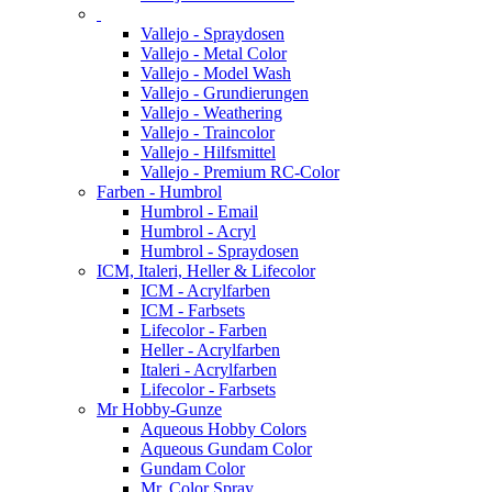
Vallejo - Spraydosen
Vallejo - Metal Color
Vallejo - Model Wash
Vallejo - Grundierungen
Vallejo - Weathering
Vallejo - Traincolor
Vallejo - Hilfsmittel
Vallejo - Premium RC-Color
Farben - Humbrol
Humbrol - Email
Humbrol - Acryl
Humbrol - Spraydosen
ICM, Italeri, Heller & Lifecolor
ICM - Acrylfarben
ICM - Farbsets
Lifecolor - Farben
Heller - Acrylfarben
Italeri - Acrylfarben
Lifecolor - Farbsets
Mr Hobby-Gunze
Aqueous Hobby Colors
Aqueous Gundam Color
Gundam Color
Mr. Color Spray