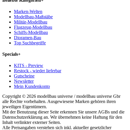
Beliebte Kategorien
+
Marken-Welten
Modellbau-Maßstäbe
Militär-Modellbau
Flugzeug-Modellbau
Schiffs-Modellbau
Dioramen-Bau
Top Suchbegriffe
Specials
+
KITS - Preview
Restock - wieder lieferbar
Gutscheine
Newsletter
Mein Kundenkonto
Copyright © 2026 modellbau universe / modellbau universe Gbr
alle Rechte vorbehalten. Ausgewiesene Marken gehören ihren
jeweiligen Eigentümern.
Mit der Benutzung dieser Seite erkennen Sie unsere AGBs und die
Datenschutzerklärung an. Wir übernehmen keine Haftung für den
Inhalt verlinkter externer Seiten.
Alle Preisangaben verstehen sich inkl. aktueller gesetzlicher