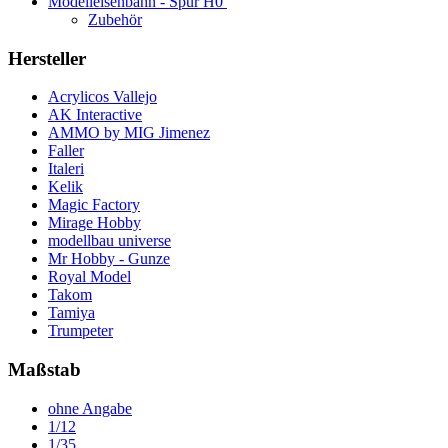
Modelleisenbahn - Spur H0
Zubehör
Hersteller
Acrylicos Vallejo
AK Interactive
AMMO by MIG Jimenez
Faller
Italeri
Kelik
Magic Factory
Mirage Hobby
modellbau universe
Mr Hobby - Gunze
Royal Model
Takom
Tamiya
Trumpeter
Maßstab
ohne Angabe
1/12
1/35