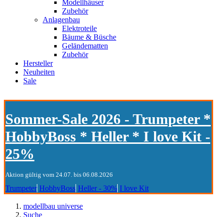
Modellhäuser
Zubehör
Anlagenbau
Elektroteile
Bäume & Büsche
Geländematten
Zubehör
Hersteller
Neuheiten
Sale
Sommer-Sale 2026 - Trumpeter *
HobbyBoss * Heller * I love Kit -
25%
Aktion gültig vom 24.07. bis 06.08.2026
Trumpeter
HobbyBoss
Heller - 30%
I love Kit
modellbau universe
Suche