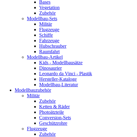
Bases
Vegetation
Zubehör
Modellbau-Sets
Militär
Flugzeuge
Schiffe
Fahrzeuge
Hubschrauber
Raumfahrt
Modellbau-Artikel
Kids - Modellbausätze
Dinosaurier
Leonardo da Vinci - Plastik
Hersteller-Kataloge
Modellbau-Literatur
Modellbauzubehör
Militär
Zubehör
Ketten & Räder
Photoätzteile
Conversion-Sets
Geschützrohre
Flugzeuge
Zubehör