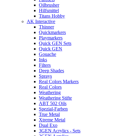
Oilbrusher
Hilfsmittel
Titans Hobby
AK Interactive
Thinner
Quickmarkers
Playmarkers
Quick GEN Sets
Quick GEN
Gouache
Inks
Filters
Deep Shades
Sprays
Real Colors Markers
Real Colors
Weathering
Weathering Stifte
ABT 502 Oils
Spezial-Farben
True Metal
Xtreme Metal
Dual Exo
3GEN Acrylics - Sets