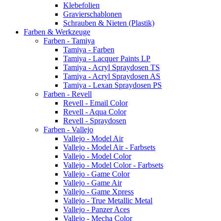
Klebefolien
Gravierschablonen
Schrauben & Nieten (Plastik)
Farben & Werkzeuge
Farben - Tamiya
Tamiya - Farben
Tamiya - Lacquer Paints LP
Tamiya - Acryl Spraydosen TS
Tamiya - Acryl Spraydosen AS
Tamiya - Lexan Spraydosen PS
Farben - Revell
Revell - Email Color
Revell - Aqua Color
Revell - Spraydosen
Farben - Vallejo
Vallejo - Model Air
Vallejo - Model Air - Farbsets
Vallejo - Model Color
Vallejo - Model Color - Farbsets
Vallejo - Game Color
Vallejo - Game Air
Vallejo - Game Xpress
Vallejo - True Metallic Metal
Vallejo - Panzer Aces
Vallejo - Mecha Color