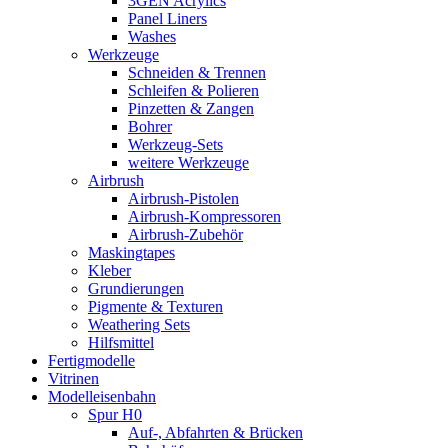
3GEN Acrylics
Panel Liners
Washes
Werkzeuge
Schneiden & Trennen
Schleifen & Polieren
Pinzetten & Zangen
Bohrer
Werkzeug-Sets
weitere Werkzeuge
Airbrush
Airbrush-Pistolen
Airbrush-Kompressoren
Airbrush-Zubehör
Maskingtapes
Kleber
Grundierungen
Pigmente & Texturen
Weathering Sets
Hilfsmittel
Fertigmodelle
Vitrinen
Modelleisenbahn
Spur H0
Auf-, Abfahrten & Brücken