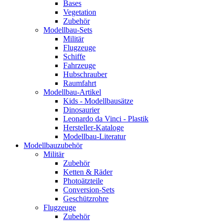
Bases
Vegetation
Zubehör
Modellbau-Sets
Militär
Flugzeuge
Schiffe
Fahrzeuge
Hubschrauber
Raumfahrt
Modellbau-Artikel
Kids - Modellbausätze
Dinosaurier
Leonardo da Vinci - Plastik
Hersteller-Kataloge
Modellbau-Literatur
Modellbauzubehör
Militär
Zubehör
Ketten & Räder
Photoätzteile
Conversion-Sets
Geschützrohre
Flugzeuge
Zubehör