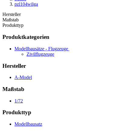
pzl104wilga
Hersteller
Maßstab
Produkttyp
Produktkategorien
Modellbausätze - Flugzeuge
Zivilflugzeuge
Hersteller
A-Model
Maßstab
1/72
Produkttyp
Modellbausatz