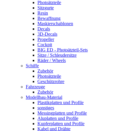
Photoätzteile
Sitzgurte
Resin
Bewaffnung
Maskierschablonen
Decals
3D-Decals
Propeller
Cockpit
BIG ED - Photoätzteil-Sets
Sitze / Schleudersitze
Räder / Wheels
Schiffe
Zubehör
Photoätzteile
Geschützrohre
Fahrzeuge
Zubehör
Modellbau-Material
Plastikplatten und Profile
sonstiges
Messingplatten und Profile
Aluplatten und Profile
Kupferplatten und Profile
Kabel und Drähte