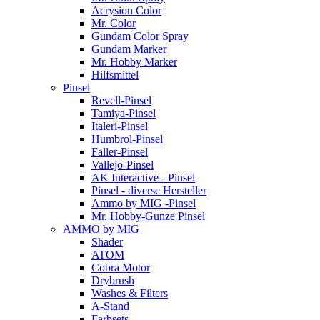
Acrysion Color
Mr. Color
Gundam Color Spray
Gundam Marker
Mr. Hobby Marker
Hilfsmittel
Pinsel
Revell-Pinsel
Tamiya-Pinsel
Italeri-Pinsel
Humbrol-Pinsel
Faller-Pinsel
Vallejo-Pinsel
AK Interactive - Pinsel
Pinsel - diverse Hersteller
Ammo by MIG -Pinsel
Mr. Hobby-Gunze Pinsel
AMMO by MIG
Shader
ATOM
Cobra Motor
Drybrush
Washes & Filters
A-Stand
Farbsets