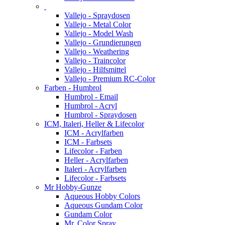
Vallejo - Spraydosen
Vallejo - Metal Color
Vallejo - Model Wash
Vallejo - Grundierungen
Vallejo - Weathering
Vallejo - Traincolor
Vallejo - Hilfsmittel
Vallejo - Premium RC-Color
Farben - Humbrol
Humbrol - Email
Humbrol - Acryl
Humbrol - Spraydosen
ICM, Italeri, Heller & Lifecolor
ICM - Acrylfarben
ICM - Farbsets
Lifecolor - Farben
Heller - Acrylfarben
Italeri - Acrylfarben
Lifecolor - Farbsets
Mr Hobby-Gunze
Aqueous Hobby Colors
Aqueous Gundam Color
Gundam Color
Mr. Color Spray