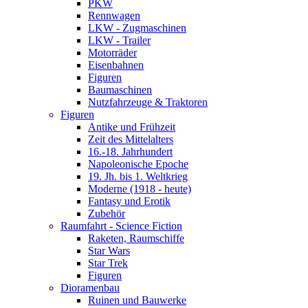
PKW
Rennwagen
LKW - Zugmaschinen
LKW - Trailer
Motorräder
Eisenbahnen
Figuren
Baumaschinen
Nutzfahrzeuge & Traktoren
Figuren
Antike und Frühzeit
Zeit des Mittelalters
16.-18. Jahrhundert
Napoleonische Epoche
19. Jh. bis 1. Weltkrieg
Moderne (1918 - heute)
Fantasy und Erotik
Zubehör
Raumfahrt - Science Fiction
Raketen, Raumschiffe
Star Wars
Star Trek
Figuren
Dioramenbau
Ruinen und Bauwerke