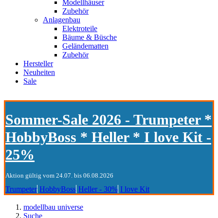
Modellhäuser
Zubehör
Anlagenbau
Elektroteile
Bäume & Büsche
Geländematten
Zubehör
Hersteller
Neuheiten
Sale
Sommer-Sale 2026 - Trumpeter *
HobbyBoss * Heller * I love Kit -
25%
Aktion gültig vom 24.07. bis 06.08.2026
Trumpeter
HobbyBoss
Heller - 30%
I love Kit
modellbau universe
Suche