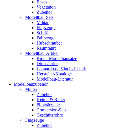
Bases
Vegetation
Zubehör
Modellbau-Sets
Militär
Flugzeuge
Schiffe
Fahrzeuge
Hubschrauber
Raumfahrt
Modellbau-Artikel
Kids - Modellbausätze
Dinosaurier
Leonardo da Vinci - Plastik
Hersteller-Kataloge
Modellbau-Literatur
Modellbauzubehör
Militär
Zubehör
Ketten & Räder
Photoätzteile
Conversion-Sets
Geschützrohre
Flugzeuge
Zubehör