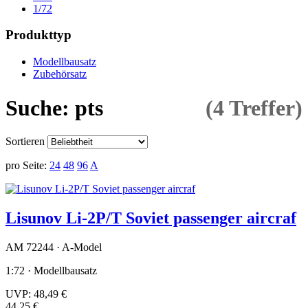
1/72
Produkttyp
Modellbausatz
Zubehörsatz
Suche: pts
(4 Treffer)
Sortieren
pro Seite:
24
48
96
A
Lisunov Li-2P/T Soviet passenger aircraf
AM 72244 · A-Model
1:72 · Modellbausatz
UVP:
48,49 €
44,25 €