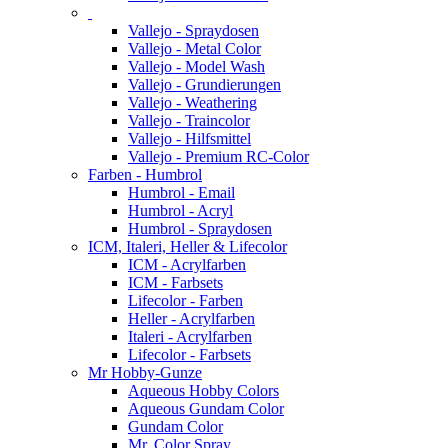
Vallejo - Spraydosen
Vallejo - Metal Color
Vallejo - Model Wash
Vallejo - Grundierungen
Vallejo - Weathering
Vallejo - Traincolor
Vallejo - Hilfsmittel
Vallejo - Premium RC-Color
Farben - Humbrol
Humbrol - Email
Humbrol - Acryl
Humbrol - Spraydosen
ICM, Italeri, Heller & Lifecolor
ICM - Acrylfarben
ICM - Farbsets
Lifecolor - Farben
Heller - Acrylfarben
Italeri - Acrylfarben
Lifecolor - Farbsets
Mr Hobby-Gunze
Aqueous Hobby Colors
Aqueous Gundam Color
Gundam Color
Mr. Color Spray