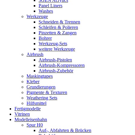
3GEN Acrylics
Panel Liners
Washes
Werkzeuge
Schneiden & Trennen
Schleifen & Polieren
Pinzetten & Zangen
Bohrer
Werkzeug-Sets
weitere Werkzeuge
Airbrush
Airbrush-Pistolen
Airbrush-Kompressoren
Airbrush-Zubehör
Maskingtapes
Kleber
Grundierungen
Pigmente & Texturen
Weathering Sets
Hilfsmittel
Fertigmodelle
Vitrinen
Modelleisenbahn
Spur H0
Auf-, Abfahrten & Brücken