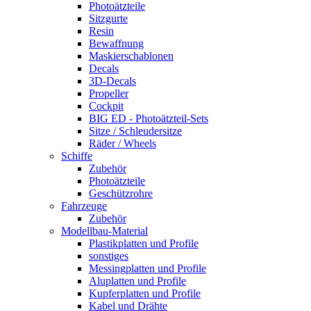
Photoätzteile
Sitzgurte
Resin
Bewaffnung
Maskierschablonen
Decals
3D-Decals
Propeller
Cockpit
BIG ED - Photoätzteil-Sets
Sitze / Schleudersitze
Räder / Wheels
Schiffe
Zubehör
Photoätzteile
Geschützrohre
Fahrzeuge
Zubehör
Modellbau-Material
Plastikplatten und Profile
sonstiges
Messingplatten und Profile
Aluplatten und Profile
Kupferplatten und Profile
Kabel und Drähte