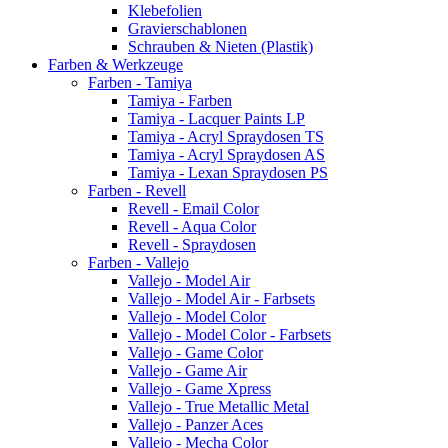
Klebefolien
Gravierschablonen
Schrauben & Nieten (Plastik)
Farben & Werkzeuge
Farben - Tamiya
Tamiya - Farben
Tamiya - Lacquer Paints LP
Tamiya - Acryl Spraydosen TS
Tamiya - Acryl Spraydosen AS
Tamiya - Lexan Spraydosen PS
Farben - Revell
Revell - Email Color
Revell - Aqua Color
Revell - Spraydosen
Farben - Vallejo
Vallejo - Model Air
Vallejo - Model Air - Farbsets
Vallejo - Model Color
Vallejo - Model Color - Farbsets
Vallejo - Game Color
Vallejo - Game Air
Vallejo - Game Xpress
Vallejo - True Metallic Metal
Vallejo - Panzer Aces
Vallejo - Mecha Color