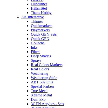
Oilbrusher
Hilfsmittel
Titans Hobby
AK Interactive
Thinner
Quickmarkers
Playmarkers
Quick GEN Sets
Quick GEN
Gouache
Inks
Filters
Deep Shades
Sprays
Real Colors Markers
Real Colors
Weathering
Weathering Stifte
ABT 502 Oils
Spezial-Farben
True Metal
Xtreme Metal
Dual Exo
3GEN Acrylics - Sets