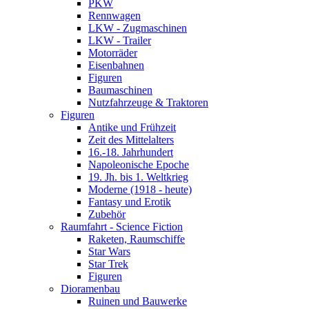
PKW
Rennwagen
LKW - Zugmaschinen
LKW - Trailer
Motorräder
Eisenbahnen
Figuren
Baumaschinen
Nutzfahrzeuge & Traktoren
Figuren
Antike und Frühzeit
Zeit des Mittelalters
16.-18. Jahrhundert
Napoleonische Epoche
19. Jh. bis 1. Weltkrieg
Moderne (1918 - heute)
Fantasy und Erotik
Zubehör
Raumfahrt - Science Fiction
Raketen, Raumschiffe
Star Wars
Star Trek
Figuren
Dioramenbau
Ruinen und Bauwerke