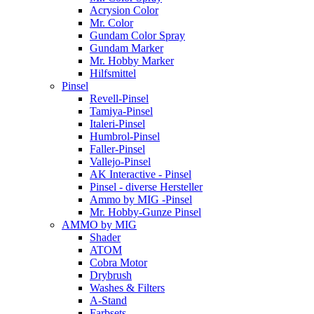
Acrysion Color
Mr. Color
Gundam Color Spray
Gundam Marker
Mr. Hobby Marker
Hilfsmittel
Pinsel
Revell-Pinsel
Tamiya-Pinsel
Italeri-Pinsel
Humbrol-Pinsel
Faller-Pinsel
Vallejo-Pinsel
AK Interactive - Pinsel
Pinsel - diverse Hersteller
Ammo by MIG -Pinsel
Mr. Hobby-Gunze Pinsel
AMMO by MIG
Shader
ATOM
Cobra Motor
Drybrush
Washes & Filters
A-Stand
Farbsets