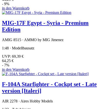
- 9%
in den Warenkorb
MIG-17F Egypt - Syria - Premium
Edition
AMIG 8515 · AMMO by MIG Jimenez
1:48 · Modellbausatz
UVP:
69,39 €
64,25 €
- 7%
in den Warenkorb
F-104A Starfighter - Cockpt set - Late
version [Italeri]
AIR 2278 · Aires Hobby Models