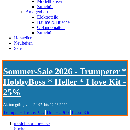
Modellhäuser
Zubehör
Anlagenbau
Elektroteile
Bäume & Büsche
Geländematten
Zubehör
Hersteller
Neuheiten
Sale
Sommer-Sale 2026 - Trumpeter *
HobbyBoss * Heller * I love Kit -
25%
Aktion gültig vom 24.07. bis 06.08.2026
Trumpeter
HobbyBoss
Heller - 30%
I love Kit
modellbau universe
Suche