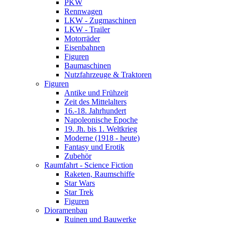
PKW
Rennwagen
LKW - Zugmaschinen
LKW - Trailer
Motorräder
Eisenbahnen
Figuren
Baumaschinen
Nutzfahrzeuge & Traktoren
Figuren
Antike und Frühzeit
Zeit des Mittelalters
16.-18. Jahrhundert
Napoleonische Epoche
19. Jh. bis 1. Weltkrieg
Moderne (1918 - heute)
Fantasy und Erotik
Zubehör
Raumfahrt - Science Fiction
Raketen, Raumschiffe
Star Wars
Star Trek
Figuren
Dioramenbau
Ruinen und Bauwerke