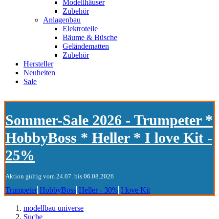
Modellhäuser
Zubehör
Anlagenbau
Elektroteile
Bäume & Büsche
Geländematten
Zubehör
Hersteller
Neuheiten
Sale
Sommer-Sale 2026 - Trumpeter *
HobbyBoss * Heller * I love Kit -
25%
Aktion gültig vom 24.07. bis 06.08.2026
Trumpeter
HobbyBoss
Heller - 30%
I love Kit
modellbau universe
Suche