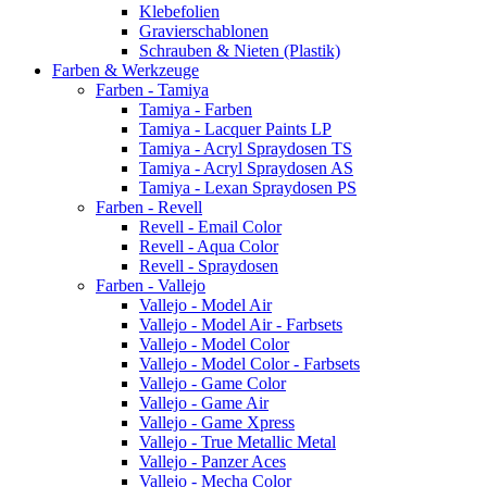
Klebefolien
Gravierschablonen
Schrauben & Nieten (Plastik)
Farben & Werkzeuge
Farben - Tamiya
Tamiya - Farben
Tamiya - Lacquer Paints LP
Tamiya - Acryl Spraydosen TS
Tamiya - Acryl Spraydosen AS
Tamiya - Lexan Spraydosen PS
Farben - Revell
Revell - Email Color
Revell - Aqua Color
Revell - Spraydosen
Farben - Vallejo
Vallejo - Model Air
Vallejo - Model Air - Farbsets
Vallejo - Model Color
Vallejo - Model Color - Farbsets
Vallejo - Game Color
Vallejo - Game Air
Vallejo - Game Xpress
Vallejo - True Metallic Metal
Vallejo - Panzer Aces
Vallejo - Mecha Color