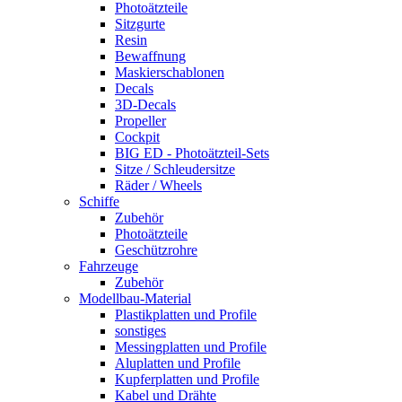
Photoätzteile
Sitzgurte
Resin
Bewaffnung
Maskierschablonen
Decals
3D-Decals
Propeller
Cockpit
BIG ED - Photoätzteil-Sets
Sitze / Schleudersitze
Räder / Wheels
Schiffe
Zubehör
Photoätzteile
Geschützrohre
Fahrzeuge
Zubehör
Modellbau-Material
Plastikplatten und Profile
sonstiges
Messingplatten und Profile
Aluplatten und Profile
Kupferplatten und Profile
Kabel und Drähte