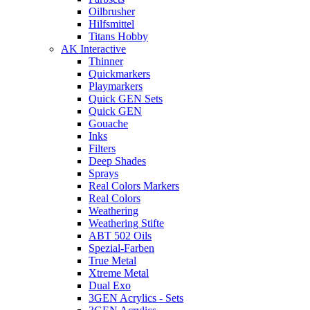
Oilbrusher
Hilfsmittel
Titans Hobby
AK Interactive
Thinner
Quickmarkers
Playmarkers
Quick GEN Sets
Quick GEN
Gouache
Inks
Filters
Deep Shades
Sprays
Real Colors Markers
Real Colors
Weathering
Weathering Stifte
ABT 502 Oils
Spezial-Farben
True Metal
Xtreme Metal
Dual Exo
3GEN Acrylics - Sets