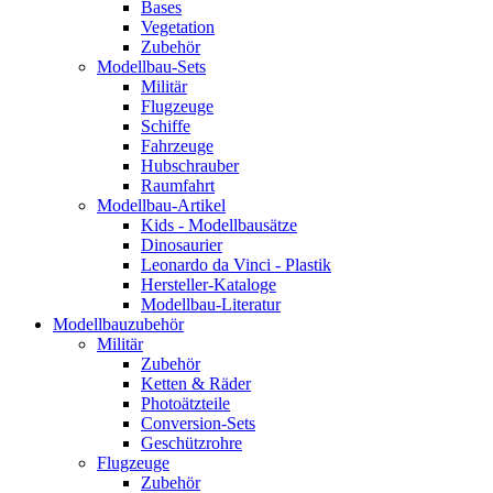
Bases
Vegetation
Zubehör
Modellbau-Sets
Militär
Flugzeuge
Schiffe
Fahrzeuge
Hubschrauber
Raumfahrt
Modellbau-Artikel
Kids - Modellbausätze
Dinosaurier
Leonardo da Vinci - Plastik
Hersteller-Kataloge
Modellbau-Literatur
Modellbauzubehör
Militär
Zubehör
Ketten & Räder
Photoätzteile
Conversion-Sets
Geschützrohre
Flugzeuge
Zubehör