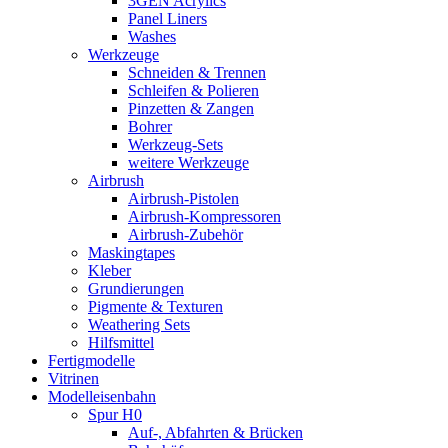
3GEN Acrylics
Panel Liners
Washes
Werkzeuge
Schneiden & Trennen
Schleifen & Polieren
Pinzetten & Zangen
Bohrer
Werkzeug-Sets
weitere Werkzeuge
Airbrush
Airbrush-Pistolen
Airbrush-Kompressoren
Airbrush-Zubehör
Maskingtapes
Kleber
Grundierungen
Pigmente & Texturen
Weathering Sets
Hilfsmittel
Fertigmodelle
Vitrinen
Modelleisenbahn
Spur H0
Auf-, Abfahrten & Brücken