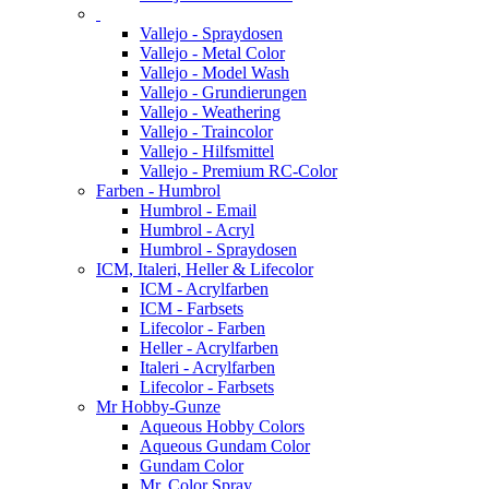
Vallejo - Spraydosen
Vallejo - Metal Color
Vallejo - Model Wash
Vallejo - Grundierungen
Vallejo - Weathering
Vallejo - Traincolor
Vallejo - Hilfsmittel
Vallejo - Premium RC-Color
Farben - Humbrol
Humbrol - Email
Humbrol - Acryl
Humbrol - Spraydosen
ICM, Italeri, Heller & Lifecolor
ICM - Acrylfarben
ICM - Farbsets
Lifecolor - Farben
Heller - Acrylfarben
Italeri - Acrylfarben
Lifecolor - Farbsets
Mr Hobby-Gunze
Aqueous Hobby Colors
Aqueous Gundam Color
Gundam Color
Mr. Color Spray