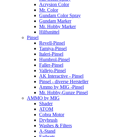
Acrysion Color
Mr. Color
Gundam Color Spray
Gundam Marker
Mr. Hobby Marker
Hilfsmittel
Pinsel
Revell-Pinsel
Tamiya-Pinsel
Italeri-Pinsel
Humbrol-Pinsel
Faller-Pinsel
Vallejo-Pinsel
AK Interactive - Pinsel
Pinsel - diverse Hersteller
Ammo by MIG -Pinsel
Mr. Hobby-Gunze Pinsel
AMMO by MIG
Shader
ATOM
Cobra Motor
Drybrush
Washes & Filters
A-Stand
Farbsets