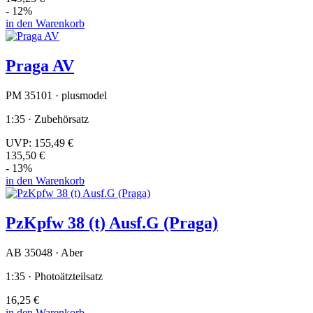
- 12%
in den Warenkorb
Praga AV
PM 35101 · plusmodel
1:35 · Zubehörsatz
UVP:
155,49 €
135,50 €
- 13%
in den Warenkorb
PzKpfw 38 (t) Ausf.G (Praga)
AB 35048 · Aber
1:35 · Photoätzteilsatz
16,25 €
in den Warenkorb