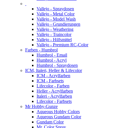
Vallejo - Spraydosen
Vallejo - Metal Color
Vallejo - Model Wash
Vallejo - Grundierungen
Vallejo - Weathering
Vallejo - Traincolor
Vallejo - Hilfsmittel
Vallejo - Premium RC-Color
Farben - Humbrol
Humbrol - Email
Humbrol - Acryl
Humbrol - Spraydosen
ICM, Italeri, Heller & Lifecolor
ICM - Acrylfarben
ICM - Farbsets
Lifecolor - Farben
Heller - Acrylfarben
Italeri - Acrylfarben
Lifecolor - Farbsets
Mr Hobby-Gunze
Aqueous Hobby Colors
Aqueous Gundam Color
Gundam Color
Mr. Color Spray