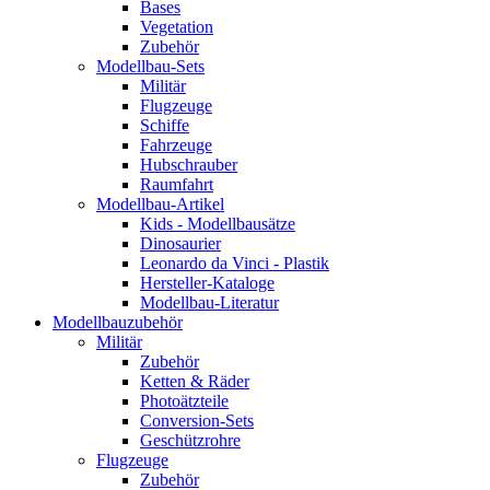
Bases
Vegetation
Zubehör
Modellbau-Sets
Militär
Flugzeuge
Schiffe
Fahrzeuge
Hubschrauber
Raumfahrt
Modellbau-Artikel
Kids - Modellbausätze
Dinosaurier
Leonardo da Vinci - Plastik
Hersteller-Kataloge
Modellbau-Literatur
Modellbauzubehör
Militär
Zubehör
Ketten & Räder
Photoätzteile
Conversion-Sets
Geschützrohre
Flugzeuge
Zubehör