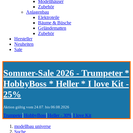
Modellhäuser
Zubehör
Anlagenbau
Elektroteile
Bäume & Büsche
Geländematten
Zubehör
Hersteller
Neuheiten
Sale
Sommer-Sale 2026 - Trumpeter *
HobbyBoss * Heller * I love Kit -
25%
Aktion gültig vom 24.07. bis 06.08.2026
Trumpeter
HobbyBoss
Heller - 30%
I love Kit
modellbau universe
Suche