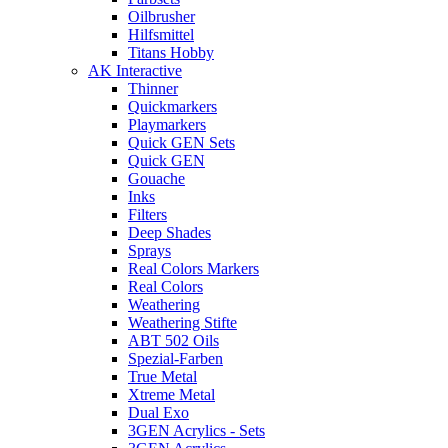
Oilbrusher
Hilfsmittel
Titans Hobby
AK Interactive
Thinner
Quickmarkers
Playmarkers
Quick GEN Sets
Quick GEN
Gouache
Inks
Filters
Deep Shades
Sprays
Real Colors Markers
Real Colors
Weathering
Weathering Stifte
ABT 502 Oils
Spezial-Farben
True Metal
Xtreme Metal
Dual Exo
3GEN Acrylics - Sets