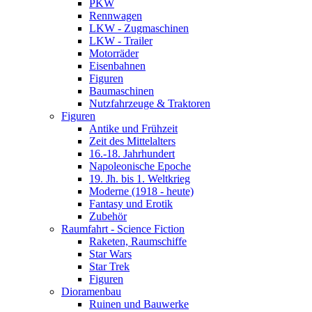
PKW
Rennwagen
LKW - Zugmaschinen
LKW - Trailer
Motorräder
Eisenbahnen
Figuren
Baumaschinen
Nutzfahrzeuge & Traktoren
Figuren
Antike und Frühzeit
Zeit des Mittelalters
16.-18. Jahrhundert
Napoleonische Epoche
19. Jh. bis 1. Weltkrieg
Moderne (1918 - heute)
Fantasy und Erotik
Zubehör
Raumfahrt - Science Fiction
Raketen, Raumschiffe
Star Wars
Star Trek
Figuren
Dioramenbau
Ruinen und Bauwerke