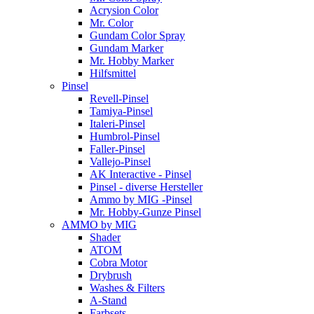
Acrysion Color
Mr. Color
Gundam Color Spray
Gundam Marker
Mr. Hobby Marker
Hilfsmittel
Pinsel
Revell-Pinsel
Tamiya-Pinsel
Italeri-Pinsel
Humbrol-Pinsel
Faller-Pinsel
Vallejo-Pinsel
AK Interactive - Pinsel
Pinsel - diverse Hersteller
Ammo by MIG -Pinsel
Mr. Hobby-Gunze Pinsel
AMMO by MIG
Shader
ATOM
Cobra Motor
Drybrush
Washes & Filters
A-Stand
Farbsets