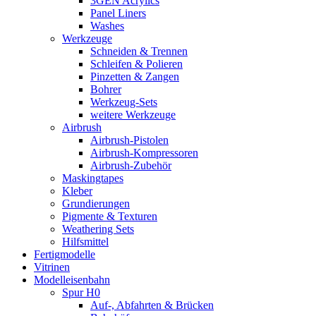
3GEN Acrylics
Panel Liners
Washes
Werkzeuge
Schneiden & Trennen
Schleifen & Polieren
Pinzetten & Zangen
Bohrer
Werkzeug-Sets
weitere Werkzeuge
Airbrush
Airbrush-Pistolen
Airbrush-Kompressoren
Airbrush-Zubehör
Maskingtapes
Kleber
Grundierungen
Pigmente & Texturen
Weathering Sets
Hilfsmittel
Fertigmodelle
Vitrinen
Modelleisenbahn
Spur H0
Auf-, Abfahrten & Brücken