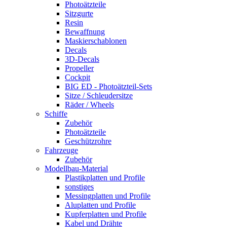
Photoätzteile
Sitzgurte
Resin
Bewaffnung
Maskierschablonen
Decals
3D-Decals
Propeller
Cockpit
BIG ED - Photoätzteil-Sets
Sitze / Schleudersitze
Räder / Wheels
Schiffe
Zubehör
Photoätzteile
Geschützrohre
Fahrzeuge
Zubehör
Modellbau-Material
Plastikplatten und Profile
sonstiges
Messingplatten und Profile
Aluplatten und Profile
Kupferplatten und Profile
Kabel und Drähte