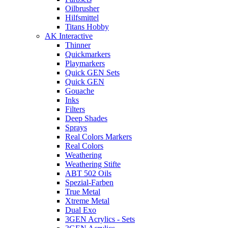
Oilbrusher
Hilfsmittel
Titans Hobby
AK Interactive
Thinner
Quickmarkers
Playmarkers
Quick GEN Sets
Quick GEN
Gouache
Inks
Filters
Deep Shades
Sprays
Real Colors Markers
Real Colors
Weathering
Weathering Stifte
ABT 502 Oils
Spezial-Farben
True Metal
Xtreme Metal
Dual Exo
3GEN Acrylics - Sets