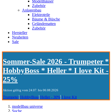
Modellhäuser
Zubehör
Anlagenbau
Elektroteile
Bäume & Büsche
Geländematten
Zubehör
Hersteller
Neuheiten
Sale
Sommer-Sale 2026 - Trumpeter *
HobbyBoss * Heller * I love Kit -
25%
Aktion gültig vom 24.07. bis 06.08.2026
Trumpeter
HobbyBoss
Heller - 30%
I love Kit
modellbau universe
Suche