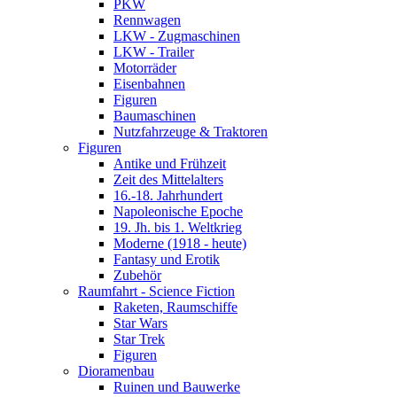
PKW
Rennwagen
LKW - Zugmaschinen
LKW - Trailer
Motorräder
Eisenbahnen
Figuren
Baumaschinen
Nutzfahrzeuge & Traktoren
Figuren
Antike und Frühzeit
Zeit des Mittelalters
16.-18. Jahrhundert
Napoleonische Epoche
19. Jh. bis 1. Weltkrieg
Moderne (1918 - heute)
Fantasy und Erotik
Zubehör
Raumfahrt - Science Fiction
Raketen, Raumschiffe
Star Wars
Star Trek
Figuren
Dioramenbau
Ruinen und Bauwerke