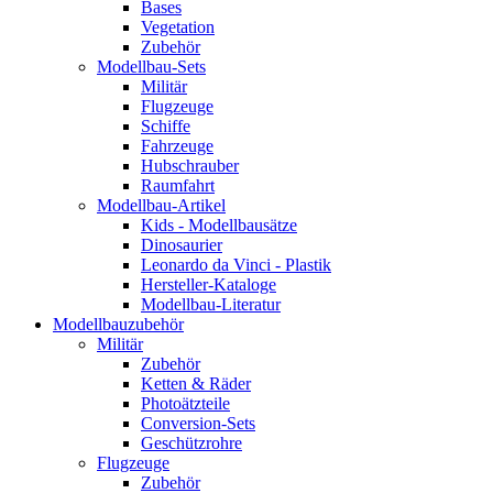
Bases
Vegetation
Zubehör
Modellbau-Sets
Militär
Flugzeuge
Schiffe
Fahrzeuge
Hubschrauber
Raumfahrt
Modellbau-Artikel
Kids - Modellbausätze
Dinosaurier
Leonardo da Vinci - Plastik
Hersteller-Kataloge
Modellbau-Literatur
Modellbauzubehör
Militär
Zubehör
Ketten & Räder
Photoätzteile
Conversion-Sets
Geschützrohre
Flugzeuge
Zubehör