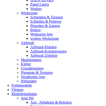
3GEN Acrylics
Panel Liners
Washes
Werkzeuge
Schneiden & Trennen
Schleifen & Polieren
Pinzetten & Zangen
Bohrer
Werkzeug-Sets
weitere Werkzeuge
Airbrush
Airbrush-Pistolen
Airbrush-Kompressoren
Airbrush-Zubehör
Maskingtapes
Kleber
Grundierungen
Pigmente & Texturen
Weathering Sets
Hilfsmittel
Fertigmodelle
Vitrinen
Modelleisenbahn
Spur H0
Auf-, Abfahrten & Brücken