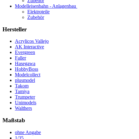
Zubehör
Modelleisenbahn - Anlagenbau
Elektroteile
Zubehör
Hersteller
Acrylicos Vallejo
AK Interactive
Evergreen
Faller
Hasegawa
HobbyBoss
Modelcollect
plusmodel
Takom
Tamiya
Trumpeter
Unimodels
Walthers
Maßstab
ohne Angabe
1/35