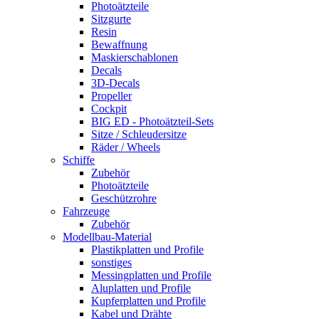
Photoätzteile
Sitzgurte
Resin
Bewaffnung
Maskierschablonen
Decals
3D-Decals
Propeller
Cockpit
BIG ED - Photoätzteil-Sets
Sitze / Schleudersitze
Räder / Wheels
Schiffe
Zubehör
Photoätzteile
Geschützrohre
Fahrzeuge
Zubehör
Modellbau-Material
Plastikplatten und Profile
sonstiges
Messingplatten und Profile
Aluplatten und Profile
Kupferplatten und Profile
Kabel und Drähte