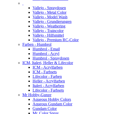
Vallejo - Spraydosen
Vallejo - Metal Color
Vallejo - Model Wash
Vallejo - Grundierungen
Vallejo - Weathering
Vallejo - Traincolor
Vallejo - Hilfsmittel
Vallejo - Premium RC-Color
Farben - Humbrol
Humbrol - Email
Humbrol - Acryl
Humbrol - Spraydosen
ICM, Italeri, Heller & Lifecolor
ICM - Acrylfarben
ICM - Farbsets
Lifecolor - Farben
Heller - Acrylfarben
Italeri - Acrylfarben
Lifecolor - Farbsets
Mr Hobby-Gunze
Aqueous Hobby Colors
Aqueous Gundam Color
Gundam Color
Mr. Color Spray