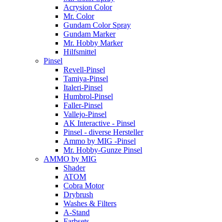
Acrysion Color
Mr. Color
Gundam Color Spray
Gundam Marker
Mr. Hobby Marker
Hilfsmittel
Pinsel
Revell-Pinsel
Tamiya-Pinsel
Italeri-Pinsel
Humbrol-Pinsel
Faller-Pinsel
Vallejo-Pinsel
AK Interactive - Pinsel
Pinsel - diverse Hersteller
Ammo by MIG -Pinsel
Mr. Hobby-Gunze Pinsel
AMMO by MIG
Shader
ATOM
Cobra Motor
Drybrush
Washes & Filters
A-Stand
Farbsets