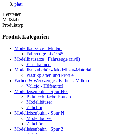
platt
Hersteller
Maßstab
Produkttyp
Produktkategorien
Modellbausätze - Militär
Fahrzeuge bis 1945
Modellbausätze - Fahrzeuge (zivil)
Eisenbahnen
Modellbauzubehör - Modellbau-Material
Plastikplatten und Profile
Farben & Werkzeuge - Farben - Vallejo
Vallejo - Hilfsmittel
Modelleisenbahn - Spur H0
Bahntechnische Bauten
Modellhäuser
Zubehör
Modelleisenbahn - Spur N
Modellhäuser
Zubehör
Modelleisenbahn - Spur Z