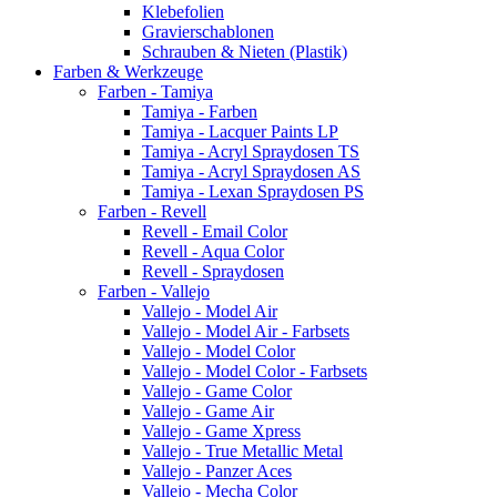
Klebefolien
Gravierschablonen
Schrauben & Nieten (Plastik)
Farben & Werkzeuge
Farben - Tamiya
Tamiya - Farben
Tamiya - Lacquer Paints LP
Tamiya - Acryl Spraydosen TS
Tamiya - Acryl Spraydosen AS
Tamiya - Lexan Spraydosen PS
Farben - Revell
Revell - Email Color
Revell - Aqua Color
Revell - Spraydosen
Farben - Vallejo
Vallejo - Model Air
Vallejo - Model Air - Farbsets
Vallejo - Model Color
Vallejo - Model Color - Farbsets
Vallejo - Game Color
Vallejo - Game Air
Vallejo - Game Xpress
Vallejo - True Metallic Metal
Vallejo - Panzer Aces
Vallejo - Mecha Color