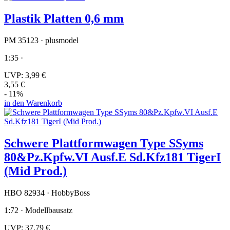
Plastik Platten 0,6 mm
PM 35123 · plusmodel
1:35 ·
UVP:
3,99 €
3,55 €
- 11%
in den Warenkorb
Schwere Plattformwagen Type SSyms
80&Pz.Kpfw.VI Ausf.E Sd.Kfz181 TigerI
(Mid Prod.)
HBO 82934 · HobbyBoss
1:72 · Modellbausatz
UVP:
37,79 €