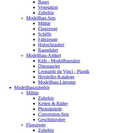
Bases
Vegetation
Zubehör
Modellbau-Sets
Militär
Flugzeuge
Schiffe
Fahrzeuge
Hubschrauber
Raumfahrt
Modellbau-Artikel
Kids - Modellbausätze
Dinosaurier
Leonardo da Vinci - Plastik
Hersteller-Kataloge
Modellbau-Literatur
Modellbauzubehör
Militär
Zubehör
Ketten & Räder
Photoätzteile
Conversion-Sets
Geschützrohre
Flugzeuge
Zubehör