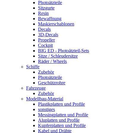
Photoätzteile
Sitzgurte
Resin
Bewaffnung
Maskierschablonen
Decals
3D-Decals
Propeller
Cockpit
BIG ED - Photoätzteil-Sets
Sitze / Schleudersitze
Räder / Wheels
Schiffe
Zubehör
Photoätzteile
Geschützrohre
Fahrzeuge
Zubehör
Modellbau-Material
Plastikplatten und Profile
sonstiges
Messingplatten und Profile
Aluplatten und Profile
Kupferplatten und Profile
Kabel und Drähte