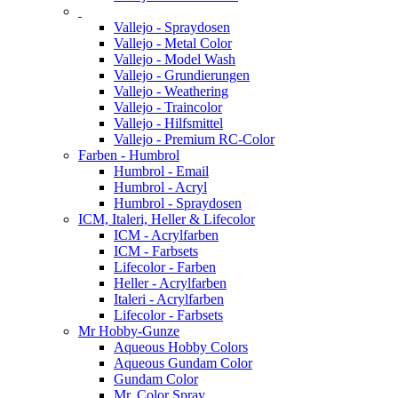
Vallejo - Spraydosen
Vallejo - Metal Color
Vallejo - Model Wash
Vallejo - Grundierungen
Vallejo - Weathering
Vallejo - Traincolor
Vallejo - Hilfsmittel
Vallejo - Premium RC-Color
Farben - Humbrol
Humbrol - Email
Humbrol - Acryl
Humbrol - Spraydosen
ICM, Italeri, Heller & Lifecolor
ICM - Acrylfarben
ICM - Farbsets
Lifecolor - Farben
Heller - Acrylfarben
Italeri - Acrylfarben
Lifecolor - Farbsets
Mr Hobby-Gunze
Aqueous Hobby Colors
Aqueous Gundam Color
Gundam Color
Mr. Color Spray