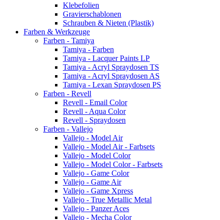
Klebefolien
Gravierschablonen
Schrauben & Nieten (Plastik)
Farben & Werkzeuge
Farben - Tamiya
Tamiya - Farben
Tamiya - Lacquer Paints LP
Tamiya - Acryl Spraydosen TS
Tamiya - Acryl Spraydosen AS
Tamiya - Lexan Spraydosen PS
Farben - Revell
Revell - Email Color
Revell - Aqua Color
Revell - Spraydosen
Farben - Vallejo
Vallejo - Model Air
Vallejo - Model Air - Farbsets
Vallejo - Model Color
Vallejo - Model Color - Farbsets
Vallejo - Game Color
Vallejo - Game Air
Vallejo - Game Xpress
Vallejo - True Metallic Metal
Vallejo - Panzer Aces
Vallejo - Mecha Color