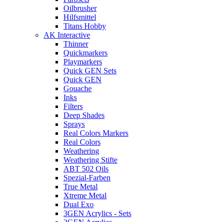
Oilbrusher
Hilfsmittel
Titans Hobby
AK Interactive
Thinner
Quickmarkers
Playmarkers
Quick GEN Sets
Quick GEN
Gouache
Inks
Filters
Deep Shades
Sprays
Real Colors Markers
Real Colors
Weathering
Weathering Stifte
ABT 502 Oils
Spezial-Farben
True Metal
Xtreme Metal
Dual Exo
3GEN Acrylics - Sets