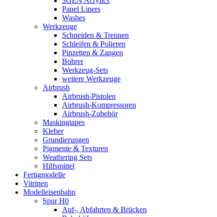
3GEN Acrylics
Panel Liners
Washes
Werkzeuge
Schneiden & Trennen
Schleifen & Polieren
Pinzetten & Zangen
Bohrer
Werkzeug-Sets
weitere Werkzeuge
Airbrush
Airbrush-Pistolen
Airbrush-Kompressoren
Airbrush-Zubehör
Maskingtapes
Kleber
Grundierungen
Pigmente & Texturen
Weathering Sets
Hilfsmittel
Fertigmodelle
Vitrinen
Modelleisenbahn
Spur H0
Auf-, Abfahrten & Brücken