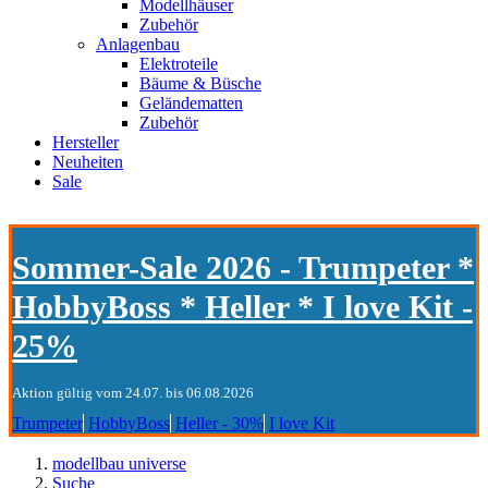
Modellhäuser
Zubehör
Anlagenbau
Elektroteile
Bäume & Büsche
Geländematten
Zubehör
Hersteller
Neuheiten
Sale
Sommer-Sale 2026 - Trumpeter *
HobbyBoss * Heller * I love Kit -
25%
Aktion gültig vom 24.07. bis 06.08.2026
Trumpeter
HobbyBoss
Heller - 30%
I love Kit
modellbau universe
Suche