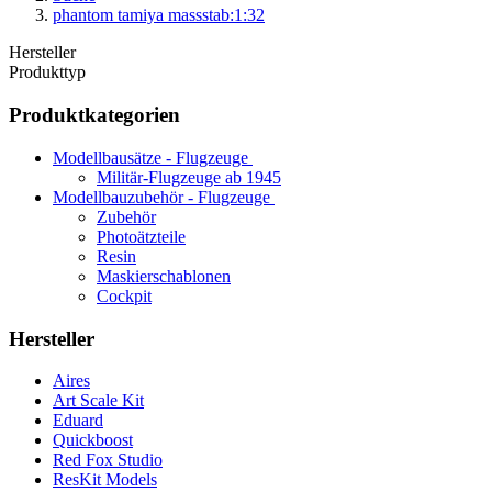
phantom tamiya massstab:1:32
Hersteller
Produkttyp
Produktkategorien
Modellbausätze - Flugzeuge
Militär-Flugzeuge ab 1945
Modellbauzubehör - Flugzeuge
Zubehör
Photoätzteile
Resin
Maskierschablonen
Cockpit
Hersteller
Aires
Art Scale Kit
Eduard
Quickboost
Red Fox Studio
ResKit Models