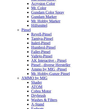
Acrysion Color
Mr. Color
Gundam Color Spray
Gundam Marker
Mr. Hobby Marker
Hilfsmittel
Pinsel
Revell-Pinsel
Tamiya-Pinsel
Italeri-Pinsel
Humbrol-Pinsel
Faller-Pinsel
Vallejo-Pinsel
AK Interactive - Pinsel
Pinsel - diverse Hersteller
Ammo by MIG -Pinsel
Mr. Hobby-Gunze Pinsel
AMMO by MIG
Shader
ATOM
Cobra Motor
Drybrush
Washes & Filters
A-Stand
Farbsets