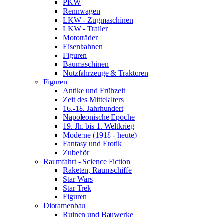
PKW
Rennwagen
LKW - Zugmaschinen
LKW - Trailer
Motorräder
Eisenbahnen
Figuren
Baumaschinen
Nutzfahrzeuge & Traktoren
Figuren
Antike und Frühzeit
Zeit des Mittelalters
16.-18. Jahrhundert
Napoleonische Epoche
19. Jh. bis 1. Weltkrieg
Moderne (1918 - heute)
Fantasy und Erotik
Zubehör
Raumfahrt - Science Fiction
Raketen, Raumschiffe
Star Wars
Star Trek
Figuren
Dioramenbau
Ruinen und Bauwerke