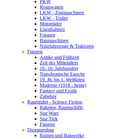
PKW
Rennwagen
LKW - Zugmaschinen
LKW - Trailer
Motorräder
Eisenbahnen
Figuren
Baumaschinen
Nutzfahrzeuge & Traktoren
Figuren
Antike und Frühzeit
Zeit des Mittelalters
16.-18. Jahrhundert
Napoleonische Epoche
19. Jh. bis 1. Weltkrieg
Moderne (1918 - heute)
Fantasy und Erotik
Zubehör
Raumfahrt - Science Fiction
Raketen, Raumschiffe
Star Wars
Star Trek
Figuren
Dioramenbau
Ruinen und Bauwerke