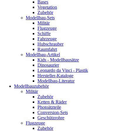
Bases
Vegetation
Zubehör
Modellbau-Sets
Militär
Flugzeuge
Schiffe
Fahrzeuge
Hubschrauber
Raumfahrt
Modellbau-Artikel
Kids - Modellbausätze
Dinosaurier
Leonardo da Vinci - Plastik
Hersteller-Kataloge
Modellbau-Literatur
Modellbauzubehör
Militär
Zubehör
Ketten & Räder
Photoätzteile
Conversion-Sets
Geschützrohre
Flugzeuge
Zubehör