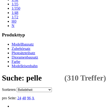
1/35
1/350
1/48
1/72
H0
N
Produkttyp
Modellbausatz
Zubehörsatz
Photoätzteilsatz
Dioramenbausatz
Farbe
Modelleisenbahn
Suche: pelle
(310 Treffer)
Sortieren
pro Seite:
24
48
96
A