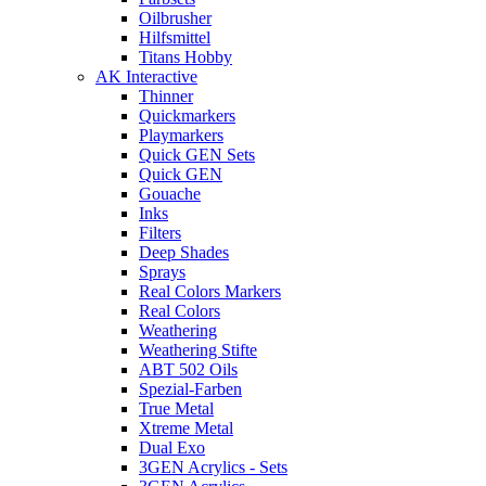
Oilbrusher
Hilfsmittel
Titans Hobby
AK Interactive
Thinner
Quickmarkers
Playmarkers
Quick GEN Sets
Quick GEN
Gouache
Inks
Filters
Deep Shades
Sprays
Real Colors Markers
Real Colors
Weathering
Weathering Stifte
ABT 502 Oils
Spezial-Farben
True Metal
Xtreme Metal
Dual Exo
3GEN Acrylics - Sets