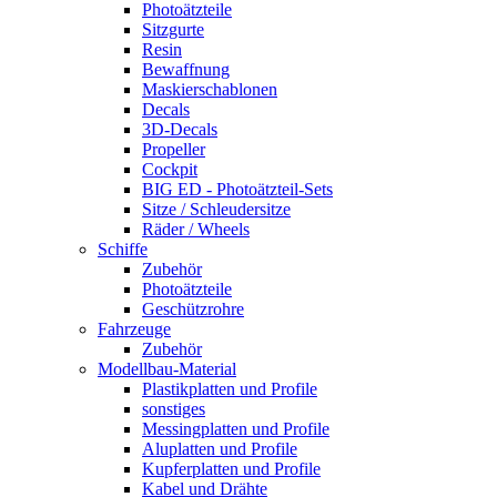
Photoätzteile
Sitzgurte
Resin
Bewaffnung
Maskierschablonen
Decals
3D-Decals
Propeller
Cockpit
BIG ED - Photoätzteil-Sets
Sitze / Schleudersitze
Räder / Wheels
Schiffe
Zubehör
Photoätzteile
Geschützrohre
Fahrzeuge
Zubehör
Modellbau-Material
Plastikplatten und Profile
sonstiges
Messingplatten und Profile
Aluplatten und Profile
Kupferplatten und Profile
Kabel und Drähte