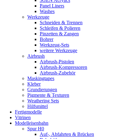
3GEN Acrylics
Panel Liners
Washes
Werkzeuge
Schneiden & Trennen
Schleifen & Polieren
Pinzetten & Zangen
Bohrer
Werkzeug-Sets
weitere Werkzeuge
Airbrush
Airbrush-Pistolen
Airbrush-Kompressoren
Airbrush-Zubehör
Maskingtapes
Kleber
Grundierungen
Pigmente & Texturen
Weathering Sets
Hilfsmittel
Fertigmodelle
Vitrinen
Modelleisenbahn
Spur H0
Auf-, Abfahrten & Brücken