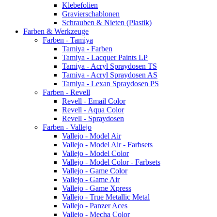
Klebefolien
Gravierschablonen
Schrauben & Nieten (Plastik)
Farben & Werkzeuge
Farben - Tamiya
Tamiya - Farben
Tamiya - Lacquer Paints LP
Tamiya - Acryl Spraydosen TS
Tamiya - Acryl Spraydosen AS
Tamiya - Lexan Spraydosen PS
Farben - Revell
Revell - Email Color
Revell - Aqua Color
Revell - Spraydosen
Farben - Vallejo
Vallejo - Model Air
Vallejo - Model Air - Farbsets
Vallejo - Model Color
Vallejo - Model Color - Farbsets
Vallejo - Game Color
Vallejo - Game Air
Vallejo - Game Xpress
Vallejo - True Metallic Metal
Vallejo - Panzer Aces
Vallejo - Mecha Color