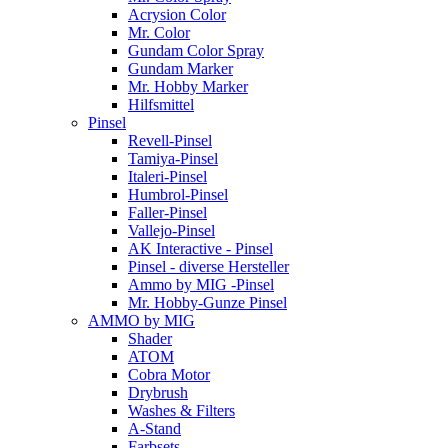
Acrysion Color
Mr. Color
Gundam Color Spray
Gundam Marker
Mr. Hobby Marker
Hilfsmittel
Pinsel
Revell-Pinsel
Tamiya-Pinsel
Italeri-Pinsel
Humbrol-Pinsel
Faller-Pinsel
Vallejo-Pinsel
AK Interactive - Pinsel
Pinsel - diverse Hersteller
Ammo by MIG -Pinsel
Mr. Hobby-Gunze Pinsel
AMMO by MIG
Shader
ATOM
Cobra Motor
Drybrush
Washes & Filters
A-Stand
Farbsets