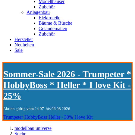
Modellhäuser
Zubehör
Anlagenbau
Elektroteile
Bäume & Büsche
Geländematten
Zubehör
Hersteller
Neuheiten
Sale
Sommer-Sale 2026 - Trumpeter *
HobbyBoss * Heller * I love Kit -
25%
Aktion gültig vom 24.07. bis 06.08.2026
Trumpeter
HobbyBoss
Heller - 30%
I love Kit
modellbau universe
Suche