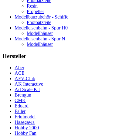
Photoätzteile
Resin
Propeller
Modellbauzubehör - Schiffe
Photoätzteile
Modelleisenbahn - Spur H0
Modellhäuser
Modelleisenbahn - Spur N
Modellhäuser
Hersteller
Aber
ACE
AFV-Club
AK Interactive
Art Scale Kit
Brengun
CMK
Eduard
Faller
Friulmodel
Hasegawa
Hobby 2000
Hobby Fan