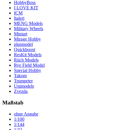
HobbyBoss
I LOVE KIT
ICM
Italeri
MENG Models
Military Wheels
Miniart
Mirage Hobby
plusmodel
Quickboost
ResKit Models
Riich Models
Rye Field Model
Special Hobby
Takom
Trumpeter
Unimodels
Zvezda
Maßstab
ohne Angabe
1/100
1/144
1/32