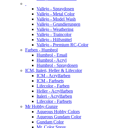
Vallejo - Spraydosen
Vallejo - Metal Color
Vallejo - Model Wash
Vallejo - Grundierungen
Vallejo - Weathering
Vallejo - Traincolor
Vallejo - Hilfsmittel
Vallejo - Premium RC-Color
Farben - Humbrol
Humbrol - Email
Humbrol - Acryl
Humbrol - Spraydosen
ICM, Italeri, Heller & Lifecolor
ICM - Acrylfarben
ICM - Farbsets
Lifecolor - Farben
Heller - Acrylfarben
Italeri - Acrylfarben
Lifecolor - Farbsets
Mr Hobby-Gunze
Aqueous Hobby Colors
Aqueous Gundam Color
Gundam Color
Mr. Color Spray