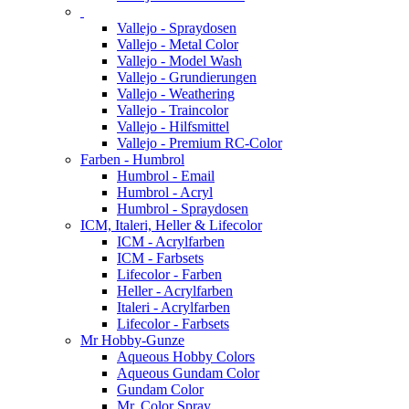
Vallejo - Spraydosen
Vallejo - Metal Color
Vallejo - Model Wash
Vallejo - Grundierungen
Vallejo - Weathering
Vallejo - Traincolor
Vallejo - Hilfsmittel
Vallejo - Premium RC-Color
Farben - Humbrol
Humbrol - Email
Humbrol - Acryl
Humbrol - Spraydosen
ICM, Italeri, Heller & Lifecolor
ICM - Acrylfarben
ICM - Farbsets
Lifecolor - Farben
Heller - Acrylfarben
Italeri - Acrylfarben
Lifecolor - Farbsets
Mr Hobby-Gunze
Aqueous Hobby Colors
Aqueous Gundam Color
Gundam Color
Mr. Color Spray