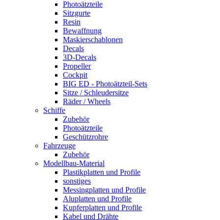
Photoätzteile
Sitzgurte
Resin
Bewaffnung
Maskierschablonen
Decals
3D-Decals
Propeller
Cockpit
BIG ED - Photoätzteil-Sets
Sitze / Schleudersitze
Räder / Wheels
Schiffe
Zubehör
Photoätzteile
Geschützrohre
Fahrzeuge
Zubehör
Modellbau-Material
Plastikplatten und Profile
sonstiges
Messingplatten und Profile
Aluplatten und Profile
Kupferplatten und Profile
Kabel und Drähte