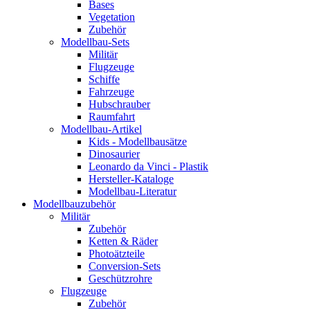
Bases
Vegetation
Zubehör
Modellbau-Sets
Militär
Flugzeuge
Schiffe
Fahrzeuge
Hubschrauber
Raumfahrt
Modellbau-Artikel
Kids - Modellbausätze
Dinosaurier
Leonardo da Vinci - Plastik
Hersteller-Kataloge
Modellbau-Literatur
Modellbauzubehör
Militär
Zubehör
Ketten & Räder
Photoätzteile
Conversion-Sets
Geschützrohre
Flugzeuge
Zubehör