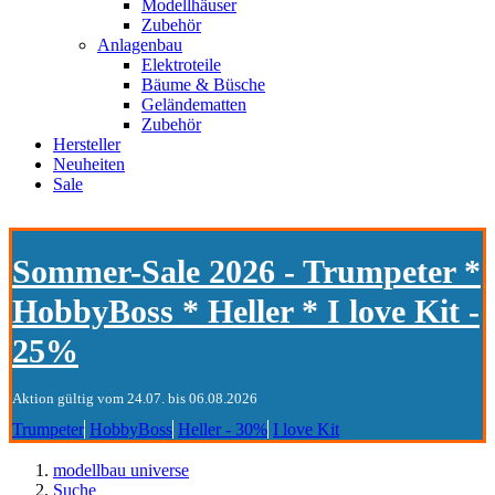
Modellhäuser
Zubehör
Anlagenbau
Elektroteile
Bäume & Büsche
Geländematten
Zubehör
Hersteller
Neuheiten
Sale
Sommer-Sale 2026 - Trumpeter *
HobbyBoss * Heller * I love Kit -
25%
Aktion gültig vom 24.07. bis 06.08.2026
Trumpeter
HobbyBoss
Heller - 30%
I love Kit
modellbau universe
Suche