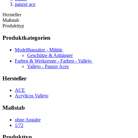
panzer ace
Hersteller
Maßstab
Produkttyp
Produktkategorien
Modellbausätze - Militär
Geschütze & Anhänger
Farben & Werkzeuge - Farben - Vallejo
Vallejo - Panzer Aces
Hersteller
ACE
Acrylicos Vallejo
Maßstab
ohne Angabe
1/72
Produkttyp