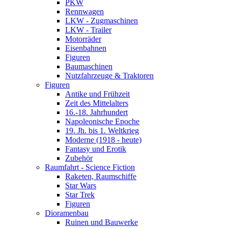
PKW
Rennwagen
LKW - Zugmaschinen
LKW - Trailer
Motorräder
Eisenbahnen
Figuren
Baumaschinen
Nutzfahrzeuge & Traktoren
Figuren
Antike und Frühzeit
Zeit des Mittelalters
16.-18. Jahrhundert
Napoleonische Epoche
19. Jh. bis 1. Weltkrieg
Moderne (1918 - heute)
Fantasy und Erotik
Zubehör
Raumfahrt - Science Fiction
Raketen, Raumschiffe
Star Wars
Star Trek
Figuren
Dioramenbau
Ruinen und Bauwerke