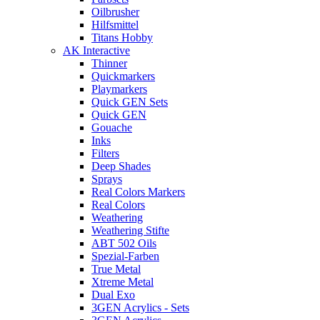
Oilbrusher
Hilfsmittel
Titans Hobby
AK Interactive
Thinner
Quickmarkers
Playmarkers
Quick GEN Sets
Quick GEN
Gouache
Inks
Filters
Deep Shades
Sprays
Real Colors Markers
Real Colors
Weathering
Weathering Stifte
ABT 502 Oils
Spezial-Farben
True Metal
Xtreme Metal
Dual Exo
3GEN Acrylics - Sets