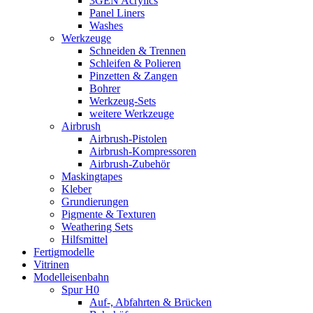
3GEN Acrylics
Panel Liners
Washes
Werkzeuge
Schneiden & Trennen
Schleifen & Polieren
Pinzetten & Zangen
Bohrer
Werkzeug-Sets
weitere Werkzeuge
Airbrush
Airbrush-Pistolen
Airbrush-Kompressoren
Airbrush-Zubehör
Maskingtapes
Kleber
Grundierungen
Pigmente & Texturen
Weathering Sets
Hilfsmittel
Fertigmodelle
Vitrinen
Modelleisenbahn
Spur H0
Auf-, Abfahrten & Brücken