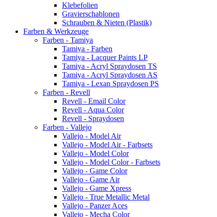
Klebefolien
Gravierschablonen
Schrauben & Nieten (Plastik)
Farben & Werkzeuge
Farben - Tamiya
Tamiya - Farben
Tamiya - Lacquer Paints LP
Tamiya - Acryl Spraydosen TS
Tamiya - Acryl Spraydosen AS
Tamiya - Lexan Spraydosen PS
Farben - Revell
Revell - Email Color
Revell - Aqua Color
Revell - Spraydosen
Farben - Vallejo
Vallejo - Model Air
Vallejo - Model Air - Farbsets
Vallejo - Model Color
Vallejo - Model Color - Farbsets
Vallejo - Game Color
Vallejo - Game Air
Vallejo - Game Xpress
Vallejo - True Metallic Metal
Vallejo - Panzer Aces
Vallejo - Mecha Color