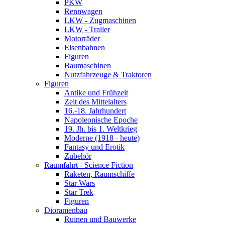
PKW
Rennwagen
LKW - Zugmaschinen
LKW - Trailer
Motorräder
Eisenbahnen
Figuren
Baumaschinen
Nutzfahrzeuge & Traktoren
Figuren
Antike und Frühzeit
Zeit des Mittelalters
16.-18. Jahrhundert
Napoleonische Epoche
19. Jh. bis 1. Weltkrieg
Moderne (1918 - heute)
Fantasy und Erotik
Zubehör
Raumfahrt - Science Fiction
Raketen, Raumschiffe
Star Wars
Star Trek
Figuren
Dioramenbau
Ruinen und Bauwerke