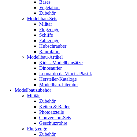
Bases
Vegetation
Zubehör
Modellbau-Sets
Militär
Flugzeuge
Schiffe
Fahrzeuge
Hubschrauber
Raumfahrt
Modellbau-Artikel
Kids - Modellbausätze
Dinosaurier
Leonardo da Vinci - Plastik
Hersteller-Kataloge
Modellbau-Literatur
Modellbauzubehör
Militär
Zubehör
Ketten & Räder
Photoätzteile
Conversion-Sets
Geschützrohre
Flugzeuge
Zubehör