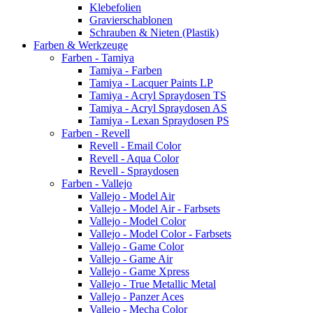
Klebefolien
Gravierschablonen
Schrauben & Nieten (Plastik)
Farben & Werkzeuge
Farben - Tamiya
Tamiya - Farben
Tamiya - Lacquer Paints LP
Tamiya - Acryl Spraydosen TS
Tamiya - Acryl Spraydosen AS
Tamiya - Lexan Spraydosen PS
Farben - Revell
Revell - Email Color
Revell - Aqua Color
Revell - Spraydosen
Farben - Vallejo
Vallejo - Model Air
Vallejo - Model Air - Farbsets
Vallejo - Model Color
Vallejo - Model Color - Farbsets
Vallejo - Game Color
Vallejo - Game Air
Vallejo - Game Xpress
Vallejo - True Metallic Metal
Vallejo - Panzer Aces
Vallejo - Mecha Color