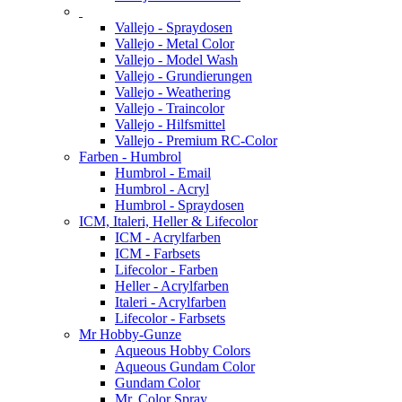
Vallejo - Spraydosen
Vallejo - Metal Color
Vallejo - Model Wash
Vallejo - Grundierungen
Vallejo - Weathering
Vallejo - Traincolor
Vallejo - Hilfsmittel
Vallejo - Premium RC-Color
Farben - Humbrol
Humbrol - Email
Humbrol - Acryl
Humbrol - Spraydosen
ICM, Italeri, Heller & Lifecolor
ICM - Acrylfarben
ICM - Farbsets
Lifecolor - Farben
Heller - Acrylfarben
Italeri - Acrylfarben
Lifecolor - Farbsets
Mr Hobby-Gunze
Aqueous Hobby Colors
Aqueous Gundam Color
Gundam Color
Mr. Color Spray