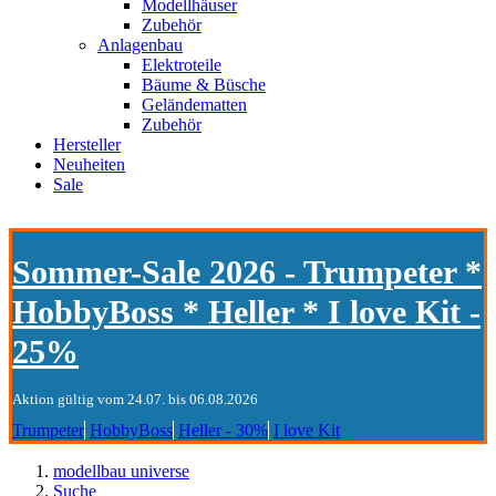
Modellhäuser
Zubehör
Anlagenbau
Elektroteile
Bäume & Büsche
Geländematten
Zubehör
Hersteller
Neuheiten
Sale
Sommer-Sale 2026 - Trumpeter *
HobbyBoss * Heller * I love Kit -
25%
Aktion gültig vom 24.07. bis 06.08.2026
Trumpeter
HobbyBoss
Heller - 30%
I love Kit
modellbau universe
Suche