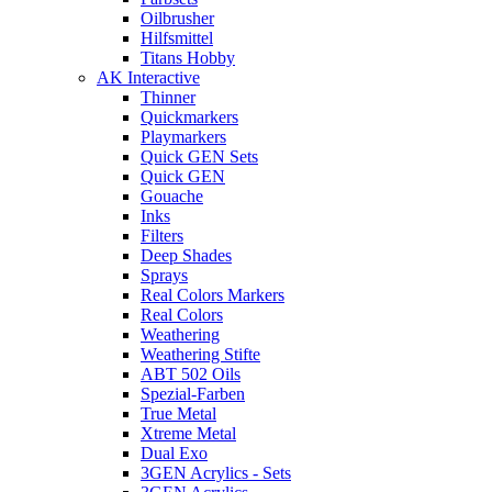
Oilbrusher
Hilfsmittel
Titans Hobby
AK Interactive
Thinner
Quickmarkers
Playmarkers
Quick GEN Sets
Quick GEN
Gouache
Inks
Filters
Deep Shades
Sprays
Real Colors Markers
Real Colors
Weathering
Weathering Stifte
ABT 502 Oils
Spezial-Farben
True Metal
Xtreme Metal
Dual Exo
3GEN Acrylics - Sets