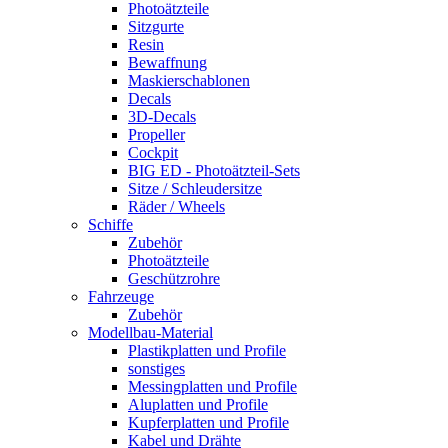
Photoätzteile
Sitzgurte
Resin
Bewaffnung
Maskierschablonen
Decals
3D-Decals
Propeller
Cockpit
BIG ED - Photoätzteil-Sets
Sitze / Schleudersitze
Räder / Wheels
Schiffe
Zubehör
Photoätzteile
Geschützrohre
Fahrzeuge
Zubehör
Modellbau-Material
Plastikplatten und Profile
sonstiges
Messingplatten und Profile
Aluplatten und Profile
Kupferplatten und Profile
Kabel und Drähte