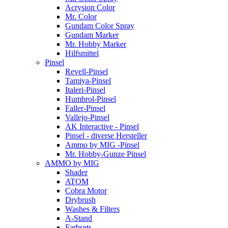
Acrysion Color
Mr. Color
Gundam Color Spray
Gundam Marker
Mr. Hobby Marker
Hilfsmittel
Pinsel
Revell-Pinsel
Tamiya-Pinsel
Italeri-Pinsel
Humbrol-Pinsel
Faller-Pinsel
Vallejo-Pinsel
AK Interactive - Pinsel
Pinsel - diverse Hersteller
Ammo by MIG -Pinsel
Mr. Hobby-Gunze Pinsel
AMMO by MIG
Shader
ATOM
Cobra Motor
Drybrush
Washes & Filters
A-Stand
Farbsets