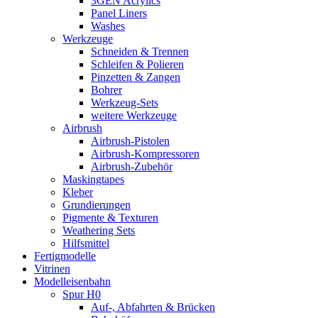
3GEN Acrylics
Panel Liners
Washes
Werkzeuge
Schneiden & Trennen
Schleifen & Polieren
Pinzetten & Zangen
Bohrer
Werkzeug-Sets
weitere Werkzeuge
Airbrush
Airbrush-Pistolen
Airbrush-Kompressoren
Airbrush-Zubehör
Maskingtapes
Kleber
Grundierungen
Pigmente & Texturen
Weathering Sets
Hilfsmittel
Fertigmodelle
Vitrinen
Modelleisenbahn
Spur H0
Auf-, Abfahrten & Brücken