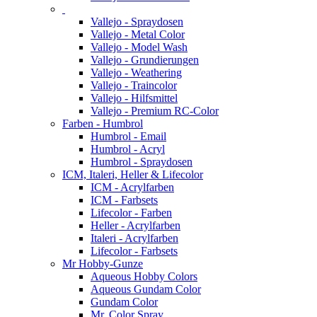
Vallejo - Spraydosen
Vallejo - Metal Color
Vallejo - Model Wash
Vallejo - Grundierungen
Vallejo - Weathering
Vallejo - Traincolor
Vallejo - Hilfsmittel
Vallejo - Premium RC-Color
Farben - Humbrol
Humbrol - Email
Humbrol - Acryl
Humbrol - Spraydosen
ICM, Italeri, Heller & Lifecolor
ICM - Acrylfarben
ICM - Farbsets
Lifecolor - Farben
Heller - Acrylfarben
Italeri - Acrylfarben
Lifecolor - Farbsets
Mr Hobby-Gunze
Aqueous Hobby Colors
Aqueous Gundam Color
Gundam Color
Mr. Color Spray