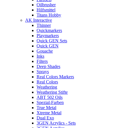
Oilbrusher
Hilfsmittel
Titans Hobby
AK Interactive
Thinner
Quickmarkers
Playmarkers
Quick GEN Sets
Quick GEN
Gouache
Inks
Filters
Deep Shades
Sprays
Real Colors Markers
Real Colors
Weathering
Weathering Stifte
ABT 502 Oils
Spezial-Farben
True Metal
Xtreme Metal
Dual Exo
3GEN Acrylics - Sets