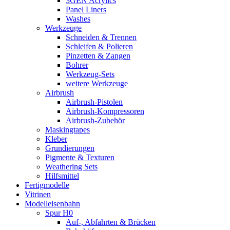
3GEN Acrylics
Panel Liners
Washes
Werkzeuge
Schneiden & Trennen
Schleifen & Polieren
Pinzetten & Zangen
Bohrer
Werkzeug-Sets
weitere Werkzeuge
Airbrush
Airbrush-Pistolen
Airbrush-Kompressoren
Airbrush-Zubehör
Maskingtapes
Kleber
Grundierungen
Pigmente & Texturen
Weathering Sets
Hilfsmittel
Fertigmodelle
Vitrinen
Modelleisenbahn
Spur H0
Auf-, Abfahrten & Brücken