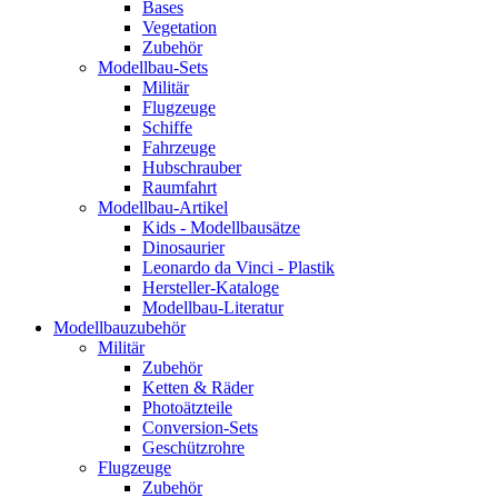
Bases
Vegetation
Zubehör
Modellbau-Sets
Militär
Flugzeuge
Schiffe
Fahrzeuge
Hubschrauber
Raumfahrt
Modellbau-Artikel
Kids - Modellbausätze
Dinosaurier
Leonardo da Vinci - Plastik
Hersteller-Kataloge
Modellbau-Literatur
Modellbauzubehör
Militär
Zubehör
Ketten & Räder
Photoätzteile
Conversion-Sets
Geschützrohre
Flugzeuge
Zubehör