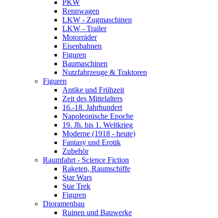
PKW
Rennwagen
LKW - Zugmaschinen
LKW - Trailer
Motorräder
Eisenbahnen
Figuren
Baumaschinen
Nutzfahrzeuge & Traktoren
Figuren
Antike und Frühzeit
Zeit des Mittelalters
16.-18. Jahrhundert
Napoleonische Epoche
19. Jh. bis 1. Weltkrieg
Moderne (1918 - heute)
Fantasy und Erotik
Zubehör
Raumfahrt - Science Fiction
Raketen, Raumschiffe
Star Wars
Star Trek
Figuren
Dioramenbau
Ruinen und Bauwerke