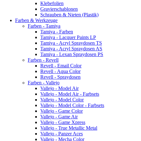
Klebefolien
Gravierschablonen
Schrauben & Nieten (Plastik)
Farben & Werkzeuge
Farben - Tamiya
Tamiya - Farben
Tamiya - Lacquer Paints LP
Tamiya - Acryl Spraydosen TS
Tamiya - Acryl Spraydosen AS
Tamiya - Lexan Spraydosen PS
Farben - Revell
Revell - Email Color
Revell - Aqua Color
Revell - Spraydosen
Farben - Vallejo
Vallejo - Model Air
Vallejo - Model Air - Farbsets
Vallejo - Model Color
Vallejo - Model Color - Farbsets
Vallejo - Game Color
Vallejo - Game Air
Vallejo - Game Xpress
Vallejo - True Metallic Metal
Vallejo - Panzer Aces
Vallejo - Mecha Color