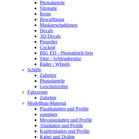
Photoätzteile
Sitzgurte
Resin
Bewaffnung
Maskierschablonen
Decals
3D-Decals
Propeller
Cockpit
BIG ED - Photoätzteil-Sets
Sitze / Schleudersitze
Räder / Wheels
Schiffe
Zubehör
Photoätzteile
Geschützrohre
Fahrzeuge
Zubehör
Modellbau-Material
Plastikplatten und Profile
sonstiges
Messingplatten und Profile
Aluplatten und Profile
Kupferplatten und Profile
Kabel und Drähte