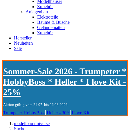
Modellhäuser
Zubehör
Anlagenbau
Elektroteile
Bäume & Büsche
Geländematten
Zubehör
Hersteller
Neuheiten
Sale
Sommer-Sale 2026 - Trumpeter *
HobbyBoss * Heller * I love Kit -
25%
Aktion gültig vom 24.07. bis 06.08.2026
Trumpeter
HobbyBoss
Heller - 30%
I love Kit
modellbau universe
Suche