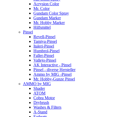
Acrysion Color
Mr. Color
Gundam Color Spray
Gundam Marker
Mr. Hobby Marker
Hilfsmittel
Pinsel
Revell-Pinsel
Tamiya-Pinsel
Italeri-Pinsel
Humbrol-Pinsel
Faller-Pinsel
Vallejo-Pinsel
AK Interactive - Pinsel
Pinsel - diverse Hersteller
Ammo by MIG -Pinsel
Mr. Hobby-Gunze Pinsel
AMMO by MIG
Shader
ATOM
Cobra Motor
Drybrush
Washes & Filters
A-Stand
Farbsets