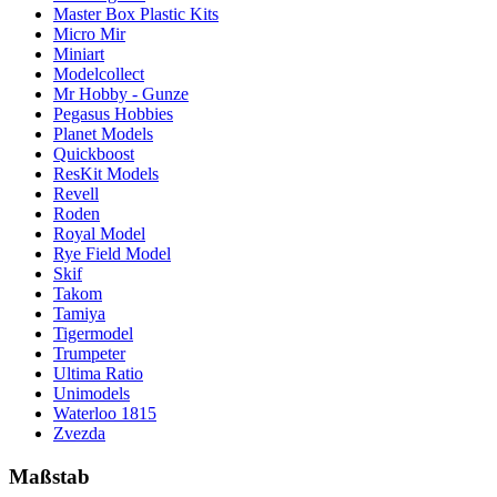
Master Box Plastic Kits
Micro Mir
Miniart
Modelcollect
Mr Hobby - Gunze
Pegasus Hobbies
Planet Models
Quickboost
ResKit Models
Revell
Roden
Royal Model
Rye Field Model
Skif
Takom
Tamiya
Tigermodel
Trumpeter
Ultima Ratio
Unimodels
Waterloo 1815
Zvezda
Maßstab