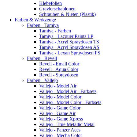
Klebefolien
Gravierschablonen
Schrauben & Nieten (Plastik)
Farben & Werkzeuge
Farben - Tamiya
Tamiya - Farben
Tamiya - Lacquer Paints LP
Tamiya - Acryl Spraydosen TS
Tamiya - Acryl Spraydosen AS
Tamiya - Lexan Spraydosen PS
Farben - Revell
Revell - Email Color
Revell - Aqua Color
Revell - Spraydosen
Farben - Vallejo
Vallejo - Model Air
Vallejo - Model Air - Farbsets
Vallejo - Model Color
Vallejo - Model Color - Farbsets
Vallejo - Game Color
Vallejo - Game Air
Vallejo - Game Xpress
Vallejo - True Metallic Metal
Vallejo - Panzer Aces
Vallejo - Mecha Color