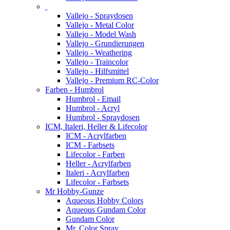
Vallejo - Spraydosen
Vallejo - Metal Color
Vallejo - Model Wash
Vallejo - Grundierungen
Vallejo - Weathering
Vallejo - Traincolor
Vallejo - Hilfsmittel
Vallejo - Premium RC-Color
Farben - Humbrol
Humbrol - Email
Humbrol - Acryl
Humbrol - Spraydosen
ICM, Italeri, Heller & Lifecolor
ICM - Acrylfarben
ICM - Farbsets
Lifecolor - Farben
Heller - Acrylfarben
Italeri - Acrylfarben
Lifecolor - Farbsets
Mr Hobby-Gunze
Aqueous Hobby Colors
Aqueous Gundam Color
Gundam Color
Mr. Color Spray