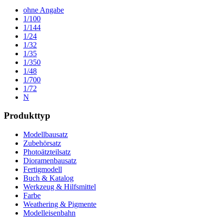
ohne Angabe
1/100
1/144
1/24
1/32
1/35
1/350
1/48
1/700
1/72
N
Produkttyp
Modellbausatz
Zubehörsatz
Photoätzteilsatz
Dioramenbausatz
Fertigmodell
Buch & Katalog
Werkzeug & Hilfsmittel
Farbe
Weathering & Pigmente
Modelleisenbahn