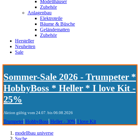
Modellhäuser
Zubehör
Anlagenbau
Elektroteile
Bäume & Büsche
Geländematten
Zubehör
Hersteller
Neuheiten
Sale
Sommer-Sale 2026 - Trumpeter *
HobbyBoss * Heller * I love Kit -
25%
Aktion gültig vom 24.07. bis 06.08.2026
Trumpeter
HobbyBoss
Heller - 30%
I love Kit
modellbau universe
Suche