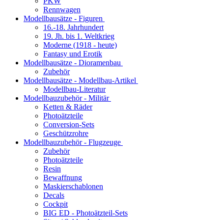
PKW
Rennwagen
Modellbausätze - Figuren
16.-18. Jahrhundert
19. Jh. bis 1. Weltkrieg
Moderne (1918 - heute)
Fantasy und Erotik
Modellbausätze - Dioramenbau
Zubehör
Modellbausätze - Modellbau-Artikel
Modellbau-Literatur
Modellbauzubehör - Militär
Ketten & Räder
Photoätzteile
Conversion-Sets
Geschützrohre
Modellbauzubehör - Flugzeuge
Zubehör
Photoätzteile
Resin
Bewaffnung
Maskierschablonen
Decals
Cockpit
BIG ED - Photoätzteil-Sets