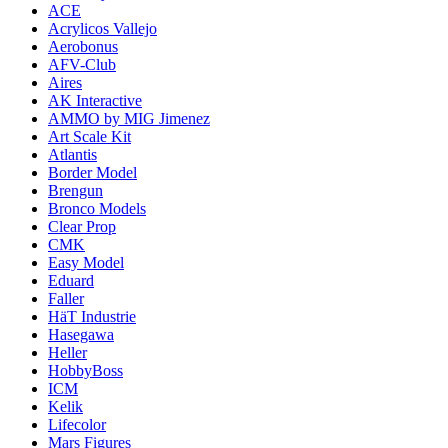
ACE
Acrylicos Vallejo
Aerobonus
AFV-Club
Aires
AK Interactive
AMMO by MIG Jimenez
Art Scale Kit
Atlantis
Border Model
Brengun
Bronco Models
Clear Prop
CMK
Easy Model
Eduard
Faller
HäT Industrie
Hasegawa
Heller
HobbyBoss
ICM
Kelik
Lifecolor
Mars Figures