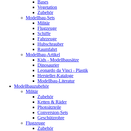
Bases
Vegetation
Zubehör
Modellbau-Sets
Militär
Flugzeuge
Schiffe
Fahrzeuge
Hubschrauber
Raumfahrt
Modellbau-Artikel
Kids - Modellbausätze
Dinosaurier
Leonardo da Vinci - Plastik
Hersteller-Kataloge
Modellbau-Literatur
Modellbauzubehör
Militär
Zubehör
Ketten & Räder
Photoätzteile
Conversion-Sets
Geschützrohre
Flugzeuge
Zubehör