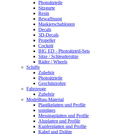
Photoätzteile
Sitzgurte
Resin
Bewaffnung
Maskierschablonen
Decals
3D-Decals
Propeller
Cockpit
BIG ED - Photoätzteil-Sets
Sitze / Schleudersitze
Räder / Wheels
Schiffe
Zubehör
Photoätzteile
Geschützrohre
Fahrzeuge
Zubehör
Modellbau-Material
Plastikplatten und Profile
sonstiges
Messingplatten und Profile
Aluplatten und Profile
Kupferplatten und Profile
Kabel und Drähte