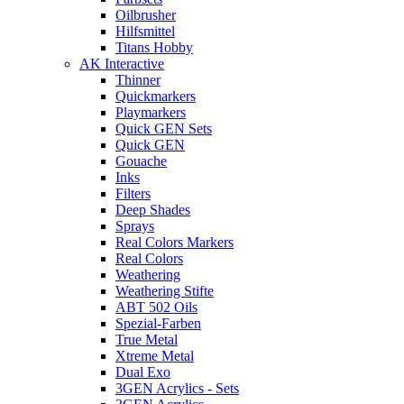
Oilbrusher
Hilfsmittel
Titans Hobby
AK Interactive
Thinner
Quickmarkers
Playmarkers
Quick GEN Sets
Quick GEN
Gouache
Inks
Filters
Deep Shades
Sprays
Real Colors Markers
Real Colors
Weathering
Weathering Stifte
ABT 502 Oils
Spezial-Farben
True Metal
Xtreme Metal
Dual Exo
3GEN Acrylics - Sets