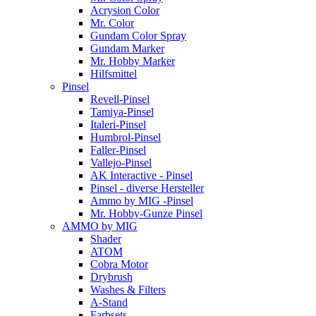
Acrysion Color
Mr. Color
Gundam Color Spray
Gundam Marker
Mr. Hobby Marker
Hilfsmittel
Pinsel
Revell-Pinsel
Tamiya-Pinsel
Italeri-Pinsel
Humbrol-Pinsel
Faller-Pinsel
Vallejo-Pinsel
AK Interactive - Pinsel
Pinsel - diverse Hersteller
Ammo by MIG -Pinsel
Mr. Hobby-Gunze Pinsel
AMMO by MIG
Shader
ATOM
Cobra Motor
Drybrush
Washes & Filters
A-Stand
Farbsets