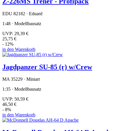
Z-226MS Trener - Profipack
EDU 82182 · Eduard
1:48 · Modellbausatz
UVP:
29,39 €
25,75 €
- 12%
in den Warenkorb
Jagdpanzer SU-85 (r) w/Crew
MA 35229 · Miniart
1:35 · Modellbausatz
UVP:
50,59 €
46,50 €
- 8%
in den Warenkorb