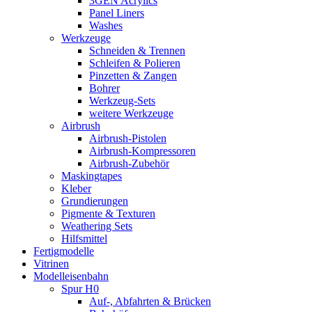
3GEN Acrylics
Panel Liners
Washes
Werkzeuge
Schneiden & Trennen
Schleifen & Polieren
Pinzetten & Zangen
Bohrer
Werkzeug-Sets
weitere Werkzeuge
Airbrush
Airbrush-Pistolen
Airbrush-Kompressoren
Airbrush-Zubehör
Maskingtapes
Kleber
Grundierungen
Pigmente & Texturen
Weathering Sets
Hilfsmittel
Fertigmodelle
Vitrinen
Modelleisenbahn
Spur H0
Auf-, Abfahrten & Brücken