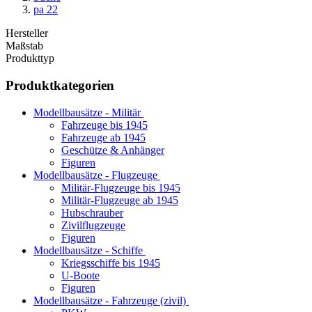
pa 22
Hersteller
Maßstab
Produkttyp
Produktkategorien
Modellbausätze - Militär
Fahrzeuge bis 1945
Fahrzeuge ab 1945
Geschütze & Anhänger
Figuren
Modellbausätze - Flugzeuge
Militär-Flugzeuge bis 1945
Militär-Flugzeuge ab 1945
Hubschrauber
Zivilflugzeuge
Figuren
Modellbausätze - Schiffe
Kriegsschiffe bis 1945
U-Boote
Figuren
Modellbausätze - Fahrzeuge (zivil)