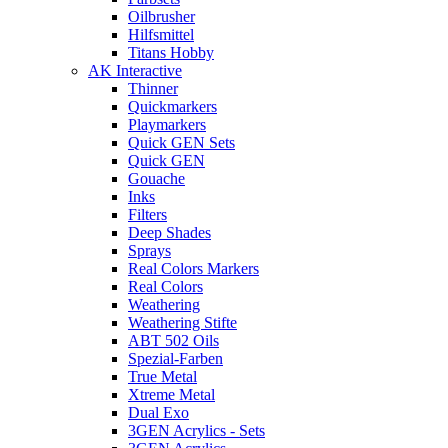
Oilbrusher
Hilfsmittel
Titans Hobby
AK Interactive
Thinner
Quickmarkers
Playmarkers
Quick GEN Sets
Quick GEN
Gouache
Inks
Filters
Deep Shades
Sprays
Real Colors Markers
Real Colors
Weathering
Weathering Stifte
ABT 502 Oils
Spezial-Farben
True Metal
Xtreme Metal
Dual Exo
3GEN Acrylics - Sets