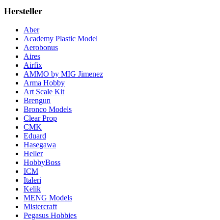
Hersteller
Aber
Academy Plastic Model
Aerobonus
Aires
Airfix
AMMO by MIG Jimenez
Arma Hobby
Art Scale Kit
Brengun
Bronco Models
Clear Prop
CMK
Eduard
Hasegawa
Heller
HobbyBoss
ICM
Italeri
Kelik
MENG Models
Mistercraft
Pegasus Hobbies