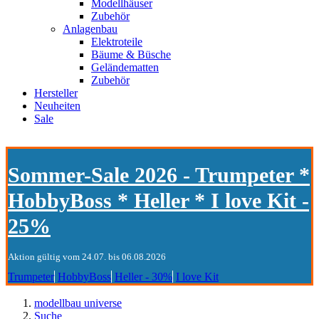
Modellhäuser
Zubehör
Anlagenbau
Elektroteile
Bäume & Büsche
Geländematten
Zubehör
Hersteller
Neuheiten
Sale
Sommer-Sale 2026 - Trumpeter *
HobbyBoss * Heller * I love Kit -
25%
Aktion gültig vom 24.07. bis 06.08.2026
Trumpeter
HobbyBoss
Heller - 30%
I love Kit
modellbau universe
Suche