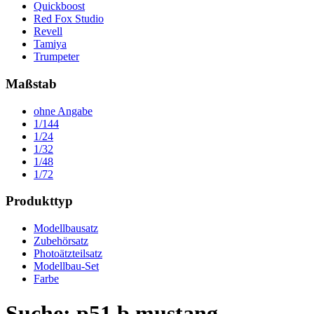
Quickboost
Red Fox Studio
Revell
Tamiya
Trumpeter
Maßstab
ohne Angabe
1/144
1/24
1/32
1/48
1/72
Produkttyp
Modellbausatz
Zubehörsatz
Photoätzteilsatz
Modellbau-Set
Farbe
Suche: p51 b mustang