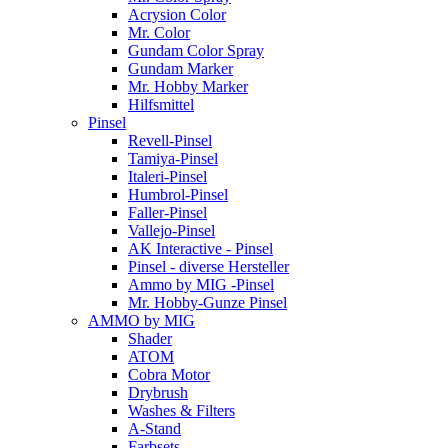
Acrysion Color
Mr. Color
Gundam Color Spray
Gundam Marker
Mr. Hobby Marker
Hilfsmittel
Pinsel
Revell-Pinsel
Tamiya-Pinsel
Italeri-Pinsel
Humbrol-Pinsel
Faller-Pinsel
Vallejo-Pinsel
AK Interactive - Pinsel
Pinsel - diverse Hersteller
Ammo by MIG -Pinsel
Mr. Hobby-Gunze Pinsel
AMMO by MIG
Shader
ATOM
Cobra Motor
Drybrush
Washes & Filters
A-Stand
Farbsets