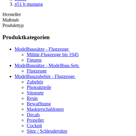
p51 b mustang
Hersteller
Maßstab
Produkttyp
Produktkategorien
Modellbausätze - Flugzeuge
Militär-Flugzeuge bis 1945
Figuren
Modellbausätze - Modellbau-Sets
Flugzeuge
Modellbauzubehör - Flugzeuge
Zubehör
Photoätzteile
Sitzgurte
Resin
Bewaffnung
Maskierschablonen
Decals
Propeller
Cockpit
Sitze / Schleudersitze