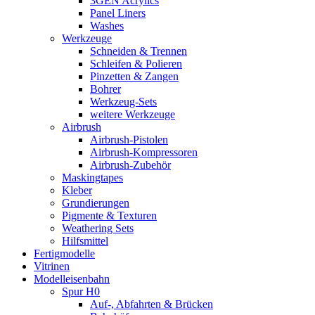
3GEN Acrylics
Panel Liners
Washes
Werkzeuge
Schneiden & Trennen
Schleifen & Polieren
Pinzetten & Zangen
Bohrer
Werkzeug-Sets
weitere Werkzeuge
Airbrush
Airbrush-Pistolen
Airbrush-Kompressoren
Airbrush-Zubehör
Maskingtapes
Kleber
Grundierungen
Pigmente & Texturen
Weathering Sets
Hilfsmittel
Fertigmodelle
Vitrinen
Modelleisenbahn
Spur H0
Auf-, Abfahrten & Brücken