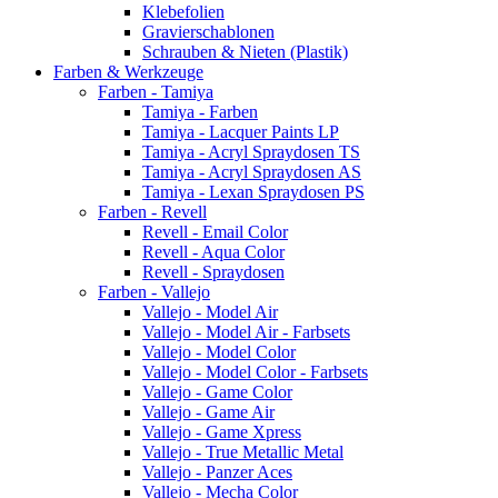
Klebefolien
Gravierschablonen
Schrauben & Nieten (Plastik)
Farben & Werkzeuge
Farben - Tamiya
Tamiya - Farben
Tamiya - Lacquer Paints LP
Tamiya - Acryl Spraydosen TS
Tamiya - Acryl Spraydosen AS
Tamiya - Lexan Spraydosen PS
Farben - Revell
Revell - Email Color
Revell - Aqua Color
Revell - Spraydosen
Farben - Vallejo
Vallejo - Model Air
Vallejo - Model Air - Farbsets
Vallejo - Model Color
Vallejo - Model Color - Farbsets
Vallejo - Game Color
Vallejo - Game Air
Vallejo - Game Xpress
Vallejo - True Metallic Metal
Vallejo - Panzer Aces
Vallejo - Mecha Color