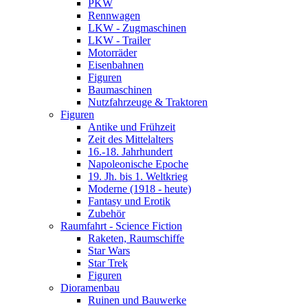
PKW
Rennwagen
LKW - Zugmaschinen
LKW - Trailer
Motorräder
Eisenbahnen
Figuren
Baumaschinen
Nutzfahrzeuge & Traktoren
Figuren
Antike und Frühzeit
Zeit des Mittelalters
16.-18. Jahrhundert
Napoleonische Epoche
19. Jh. bis 1. Weltkrieg
Moderne (1918 - heute)
Fantasy und Erotik
Zubehör
Raumfahrt - Science Fiction
Raketen, Raumschiffe
Star Wars
Star Trek
Figuren
Dioramenbau
Ruinen und Bauwerke