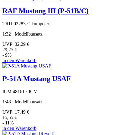
RAF Mustang III (P-51B/C)
TRU 02283 · Trumpeter
1:32 · Modellbausatz
UVP:
32,29 €
29,25 €
- 9%
in den Warenkorb
P-51A Mustang USAF
ICM 48161 · ICM
1:48 · Modellbausatz
UVP:
17,49 €
15,55 €
- 11%
in den Warenkorb