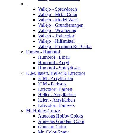
Vallejo - Spraydosen
Vallejo - Metal Color
Vallejo - Model Wash
Vallejo - Grundierungen
Vallejo - Weathering
Vallejo - Traincolor
Vallejo - Hilfsmittel
Vallejo - Premium RC-Color
Farben - Humbrol
Humbrol - Email
Humbrol - Acryl
Humbrol - Spraydosen
ICM, Italeri, Heller & Lifecolor
ICM - Acrylfarben
ICM - Farbsets
Lifecolor - Farben
Heller - Acrylfarben
Italeri - Acrylfarben
Lifecolor - Farbsets
Mr Hobby-Gunze
Aqueous Hobby Colors
Aqueous Gundam Color
Gundam Color
Mr. Color Spray