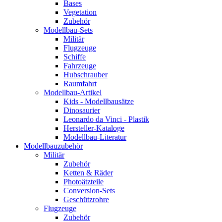
Bases
Vegetation
Zubehör
Modellbau-Sets
Militär
Flugzeuge
Schiffe
Fahrzeuge
Hubschrauber
Raumfahrt
Modellbau-Artikel
Kids - Modellbausätze
Dinosaurier
Leonardo da Vinci - Plastik
Hersteller-Kataloge
Modellbau-Literatur
Modellbauzubehör
Militär
Zubehör
Ketten & Räder
Photoätzteile
Conversion-Sets
Geschützrohre
Flugzeuge
Zubehör