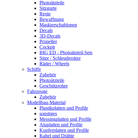
Photoätzteile
Sitzgurte
Resin
Bewaffnung
Maskierschablonen
Decals
3D-Decals
Propeller
Cockpit
BIG ED - Photoätzteil-Sets
Sitze / Schleudersitze
Räder / Wheels
Schiffe
Zubehör
Photoätzteile
Geschützrohre
Fahrzeuge
Zubehör
Modellbau-Material
Plastikplatten und Profile
sonstiges
Messingplatten und Profile
Aluplatten und Profile
Kupferplatten und Profile
Kabel und Drähte