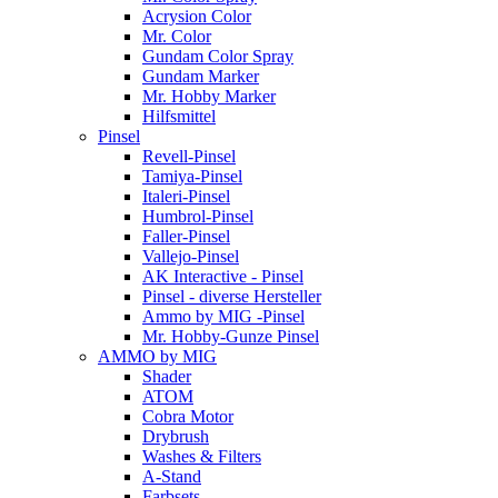
Acrysion Color
Mr. Color
Gundam Color Spray
Gundam Marker
Mr. Hobby Marker
Hilfsmittel
Pinsel
Revell-Pinsel
Tamiya-Pinsel
Italeri-Pinsel
Humbrol-Pinsel
Faller-Pinsel
Vallejo-Pinsel
AK Interactive - Pinsel
Pinsel - diverse Hersteller
Ammo by MIG -Pinsel
Mr. Hobby-Gunze Pinsel
AMMO by MIG
Shader
ATOM
Cobra Motor
Drybrush
Washes & Filters
A-Stand
Farbsets