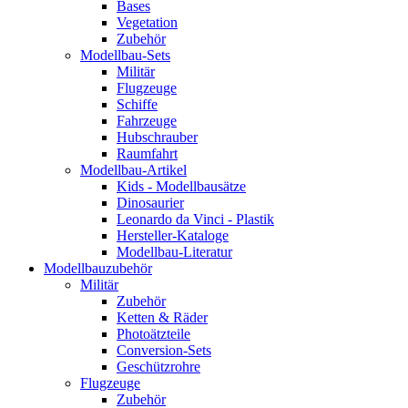
Bases
Vegetation
Zubehör
Modellbau-Sets
Militär
Flugzeuge
Schiffe
Fahrzeuge
Hubschrauber
Raumfahrt
Modellbau-Artikel
Kids - Modellbausätze
Dinosaurier
Leonardo da Vinci - Plastik
Hersteller-Kataloge
Modellbau-Literatur
Modellbauzubehör
Militär
Zubehör
Ketten & Räder
Photoätzteile
Conversion-Sets
Geschützrohre
Flugzeuge
Zubehör