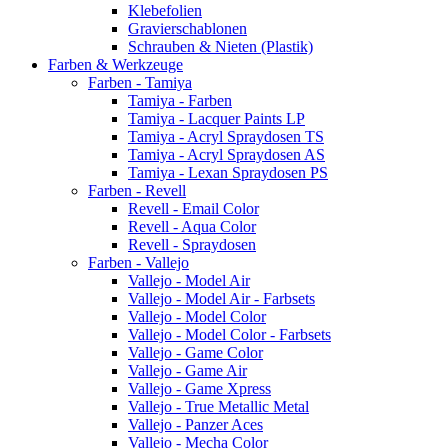
Klebefolien
Gravierschablonen
Schrauben & Nieten (Plastik)
Farben & Werkzeuge
Farben - Tamiya
Tamiya - Farben
Tamiya - Lacquer Paints LP
Tamiya - Acryl Spraydosen TS
Tamiya - Acryl Spraydosen AS
Tamiya - Lexan Spraydosen PS
Farben - Revell
Revell - Email Color
Revell - Aqua Color
Revell - Spraydosen
Farben - Vallejo
Vallejo - Model Air
Vallejo - Model Air - Farbsets
Vallejo - Model Color
Vallejo - Model Color - Farbsets
Vallejo - Game Color
Vallejo - Game Air
Vallejo - Game Xpress
Vallejo - True Metallic Metal
Vallejo - Panzer Aces
Vallejo - Mecha Color