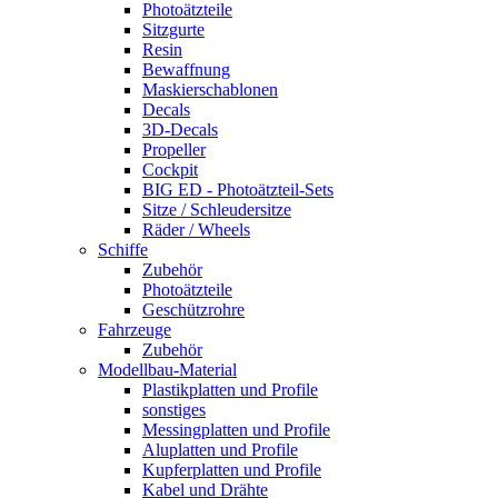
Photoätzteile
Sitzgurte
Resin
Bewaffnung
Maskierschablonen
Decals
3D-Decals
Propeller
Cockpit
BIG ED - Photoätzteil-Sets
Sitze / Schleudersitze
Räder / Wheels
Schiffe
Zubehör
Photoätzteile
Geschützrohre
Fahrzeuge
Zubehör
Modellbau-Material
Plastikplatten und Profile
sonstiges
Messingplatten und Profile
Aluplatten und Profile
Kupferplatten und Profile
Kabel und Drähte