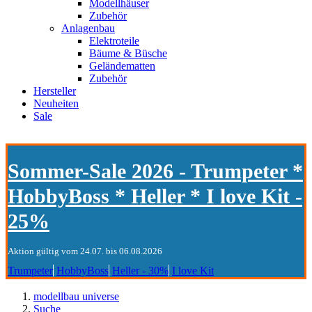
Modellhäuser
Zubehör
Anlagenbau
Elektroteile
Bäume & Büsche
Geländematten
Zubehör
Hersteller
Neuheiten
Sale
Sommer-Sale 2026 - Trumpeter *
HobbyBoss * Heller * I love Kit -
25%
Aktion gültig vom 24.07. bis 06.08.2026
Trumpeter
HobbyBoss
Heller - 30%
I love Kit
modellbau universe
Suche