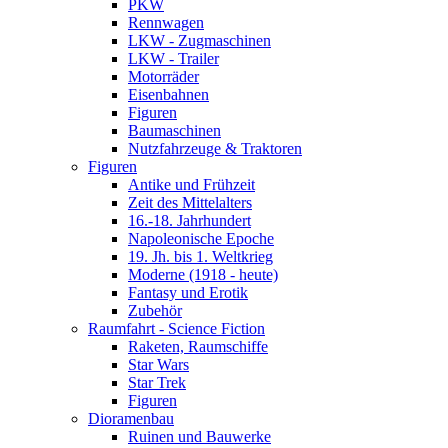
PKW
Rennwagen
LKW - Zugmaschinen
LKW - Trailer
Motorräder
Eisenbahnen
Figuren
Baumaschinen
Nutzfahrzeuge & Traktoren
Figuren
Antike und Frühzeit
Zeit des Mittelalters
16.-18. Jahrhundert
Napoleonische Epoche
19. Jh. bis 1. Weltkrieg
Moderne (1918 - heute)
Fantasy und Erotik
Zubehör
Raumfahrt - Science Fiction
Raketen, Raumschiffe
Star Wars
Star Trek
Figuren
Dioramenbau
Ruinen und Bauwerke