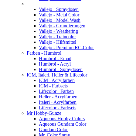
Vallejo - Spraydosen
Vallejo - Metal Color
Vallejo - Model Wash
Vallejo - Grundierungen
Vallejo - Weathering
Vallejo - Traincolor
Vallejo - Hilfsmittel
Vallejo - Premium RC-Color
Farben - Humbrol
Humbrol - Email
Humbrol - Acryl
Humbrol - Spraydosen
ICM, Italeri, Heller & Lifecolor
ICM - Acrylfarben
ICM - Farbsets
Lifecolor - Farben
Heller - Acrylfarben
Italeri - Acrylfarben
Lifecolor - Farbsets
Mr Hobby-Gunze
Aqueous Hobby Colors
Aqueous Gundam Color
Gundam Color
Mr. Color Spray