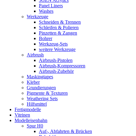
3GEN Acrylics
Panel Liners
Washes
Werkzeuge
Schneiden & Trennen
Schleifen & Polieren
Pinzetten & Zangen
Bohrer
Werkzeug-Sets
weitere Werkzeuge
Airbrush
Airbrush-Pistolen
Airbrush-Kompressoren
Airbrush-Zubehör
Maskingtapes
Kleber
Grundierungen
Pigmente & Texturen
Weathering Sets
Hilfsmittel
Fertigmodelle
Vitrinen
Modelleisenbahn
Spur H0
Auf-, Abfahrten & Brücken