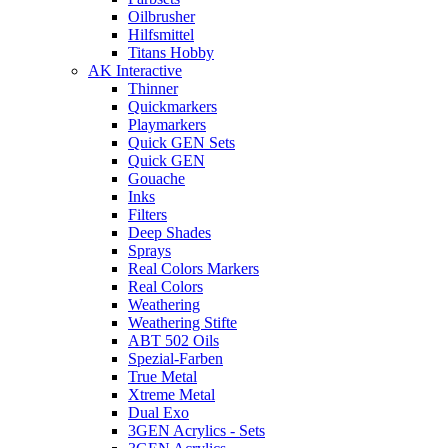
Oilbrusher
Hilfsmittel
Titans Hobby
AK Interactive
Thinner
Quickmarkers
Playmarkers
Quick GEN Sets
Quick GEN
Gouache
Inks
Filters
Deep Shades
Sprays
Real Colors Markers
Real Colors
Weathering
Weathering Stifte
ABT 502 Oils
Spezial-Farben
True Metal
Xtreme Metal
Dual Exo
3GEN Acrylics - Sets