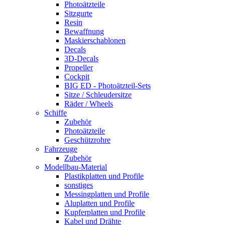
Photoätzteile
Sitzgurte
Resin
Bewaffnung
Maskierschablonen
Decals
3D-Decals
Propeller
Cockpit
BIG ED - Photoätzteil-Sets
Sitze / Schleudersitze
Räder / Wheels
Schiffe
Zubehör
Photoätzteile
Geschützrohre
Fahrzeuge
Zubehör
Modellbau-Material
Plastikplatten und Profile
sonstiges
Messingplatten und Profile
Aluplatten und Profile
Kupferplatten und Profile
Kabel und Drähte