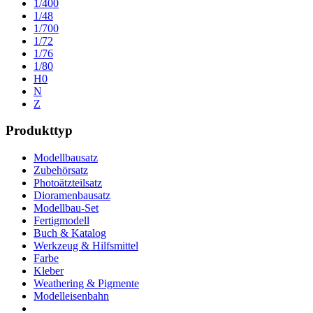
1/400
1/48
1/700
1/72
1/76
1/80
H0
N
Z
Produkttyp
Modellbausatz
Zubehörsatz
Photoätzteilsatz
Dioramenbausatz
Modellbau-Set
Fertigmodell
Buch & Katalog
Werkzeug & Hilfsmittel
Farbe
Kleber
Weathering & Pigmente
Modelleisenbahn