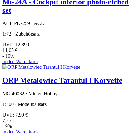
Mi-24A - Cockpit interior photo-etched
set
ACE PE7259 · ACE
1:72 · Zubehörsatz
UVP:
12,89 €
11,65 €
- 10%
in den Warenkorb
ORP Metalowiec Tarantul I Korvette
MG 40032 · Mirage Hobby
1:400 · Modellbausatz
UVP:
7,99 €
7,25 €
- 9%
in den Warenkorb