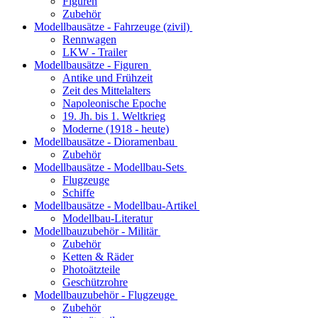
Figuren
Zubehör
Modellbausätze - Fahrzeuge (zivil)
Rennwagen
LKW - Trailer
Modellbausätze - Figuren
Antike und Frühzeit
Zeit des Mittelalters
Napoleonische Epoche
19. Jh. bis 1. Weltkrieg
Moderne (1918 - heute)
Modellbausätze - Dioramenbau
Zubehör
Modellbausätze - Modellbau-Sets
Flugzeuge
Schiffe
Modellbausätze - Modellbau-Artikel
Modellbau-Literatur
Modellbauzubehör - Militär
Zubehör
Ketten & Räder
Photoätzteile
Geschützrohre
Modellbauzubehör - Flugzeuge
Zubehör