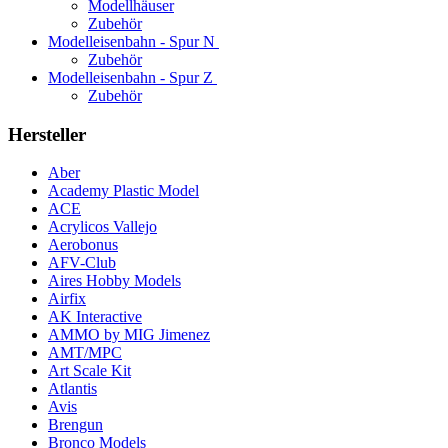
Modellhäuser
Zubehör
Modelleisenbahn - Spur N
Zubehör
Modelleisenbahn - Spur Z
Zubehör
Hersteller
Aber
Academy Plastic Model
ACE
Acrylicos Vallejo
Aerobonus
AFV-Club
Aires Hobby Models
Airfix
AK Interactive
AMMO by MIG Jimenez
AMT/MPC
Art Scale Kit
Atlantis
Avis
Brengun
Bronco Models