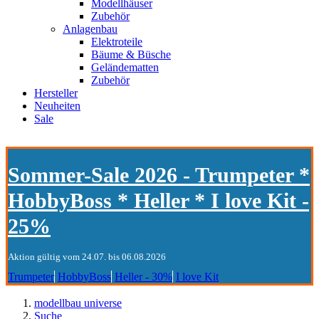
Modellhäuser
Zubehör
Anlagenbau
Elektroteile
Bäume & Büsche
Geländematten
Zubehör
Hersteller
Neuheiten
Sale
Sommer-Sale 2026 - Trumpeter *
HobbyBoss * Heller * I love Kit -
25%
Aktion gültig vom 24.07. bis 06.08.2026
Trumpeter
HobbyBoss
Heller - 30%
I love Kit
modellbau universe
Suche