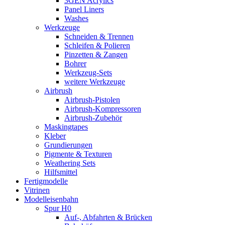
3GEN Acrylics
Panel Liners
Washes
Werkzeuge
Schneiden & Trennen
Schleifen & Polieren
Pinzetten & Zangen
Bohrer
Werkzeug-Sets
weitere Werkzeuge
Airbrush
Airbrush-Pistolen
Airbrush-Kompressoren
Airbrush-Zubehör
Maskingtapes
Kleber
Grundierungen
Pigmente & Texturen
Weathering Sets
Hilfsmittel
Fertigmodelle
Vitrinen
Modelleisenbahn
Spur H0
Auf-, Abfahrten & Brücken