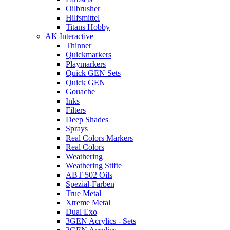
Oilbrusher
Hilfsmittel
Titans Hobby
AK Interactive
Thinner
Quickmarkers
Playmarkers
Quick GEN Sets
Quick GEN
Gouache
Inks
Filters
Deep Shades
Sprays
Real Colors Markers
Real Colors
Weathering
Weathering Stifte
ABT 502 Oils
Spezial-Farben
True Metal
Xtreme Metal
Dual Exo
3GEN Acrylics - Sets