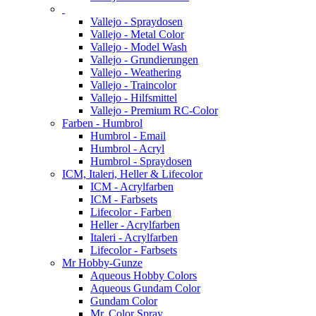
Vallejo - Spraydosen
Vallejo - Metal Color
Vallejo - Model Wash
Vallejo - Grundierungen
Vallejo - Weathering
Vallejo - Traincolor
Vallejo - Hilfsmittel
Vallejo - Premium RC-Color
Farben - Humbrol
Humbrol - Email
Humbrol - Acryl
Humbrol - Spraydosen
ICM, Italeri, Heller & Lifecolor
ICM - Acrylfarben
ICM - Farbsets
Lifecolor - Farben
Heller - Acrylfarben
Italeri - Acrylfarben
Lifecolor - Farbsets
Mr Hobby-Gunze
Aqueous Hobby Colors
Aqueous Gundam Color
Gundam Color
Mr. Color Spray