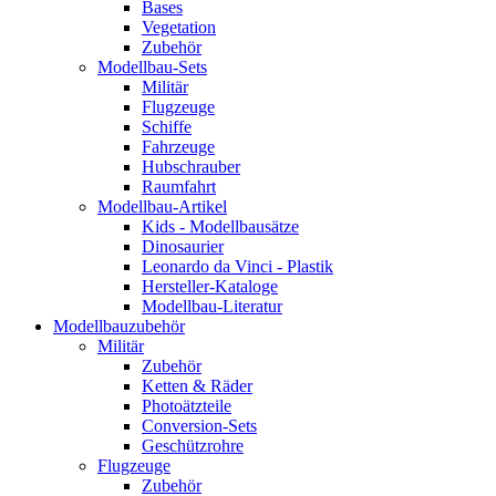
Bases
Vegetation
Zubehör
Modellbau-Sets
Militär
Flugzeuge
Schiffe
Fahrzeuge
Hubschrauber
Raumfahrt
Modellbau-Artikel
Kids - Modellbausätze
Dinosaurier
Leonardo da Vinci - Plastik
Hersteller-Kataloge
Modellbau-Literatur
Modellbauzubehör
Militär
Zubehör
Ketten & Räder
Photoätzteile
Conversion-Sets
Geschützrohre
Flugzeuge
Zubehör