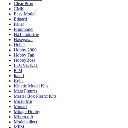
Clear Prop
CMK
Easy Model
Eduard
Faller
Friulmodel
HäT Industrie
Hasegawa
Heller
Hobby 2000
Hobby Fan
HobbyBoss
I LOVE KIT
ICM
Italeri
Kelik
Kinetic Model Kits
Mars Figures
Master Box Plastic Kits
Micro Mir
Miniart
Mirage Hobby
Mistercraft
Modelcollect
MPM