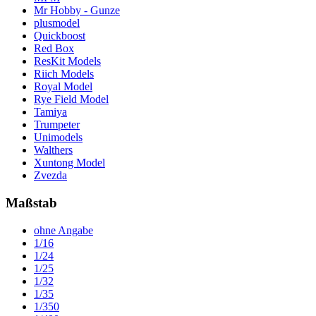
Mr Hobby - Gunze
plusmodel
Quickboost
Red Box
ResKit Models
Riich Models
Royal Model
Rye Field Model
Tamiya
Trumpeter
Unimodels
Walthers
Xuntong Model
Zvezda
Maßstab
ohne Angabe
1/16
1/24
1/25
1/32
1/35
1/350