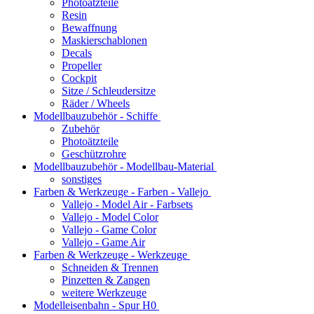
Photoätzteile
Resin
Bewaffnung
Maskierschablonen
Decals
Propeller
Cockpit
Sitze / Schleudersitze
Räder / Wheels
Modellbauzubehör - Schiffe
Zubehör
Photoätzteile
Geschützrohre
Modellbauzubehör - Modellbau-Material
sonstiges
Farben & Werkzeuge - Farben - Vallejo
Vallejo - Model Air - Farbsets
Vallejo - Model Color
Vallejo - Game Color
Vallejo - Game Air
Farben & Werkzeuge - Werkzeuge
Schneiden & Trennen
Pinzetten & Zangen
weitere Werkzeuge
Modelleisenbahn - Spur H0