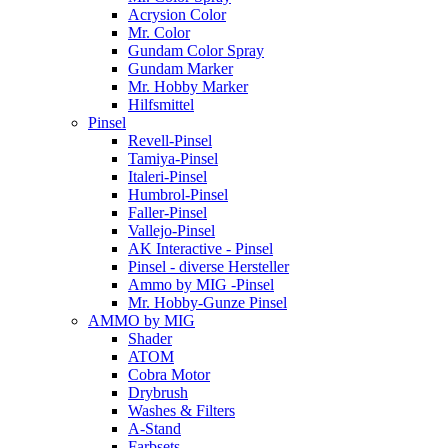
Acrysion Color
Mr. Color
Gundam Color Spray
Gundam Marker
Mr. Hobby Marker
Hilfsmittel
Pinsel
Revell-Pinsel
Tamiya-Pinsel
Italeri-Pinsel
Humbrol-Pinsel
Faller-Pinsel
Vallejo-Pinsel
AK Interactive - Pinsel
Pinsel - diverse Hersteller
Ammo by MIG -Pinsel
Mr. Hobby-Gunze Pinsel
AMMO by MIG
Shader
ATOM
Cobra Motor
Drybrush
Washes & Filters
A-Stand
Farbsets