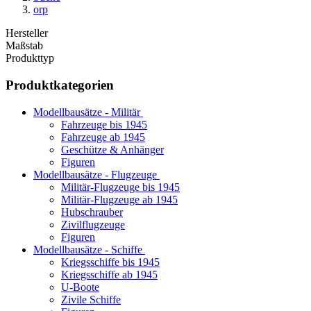
orp
Hersteller
Maßstab
Produkttyp
Produktkategorien
Modellbausätze - Militär
Fahrzeuge bis 1945
Fahrzeuge ab 1945
Geschütze & Anhänger
Figuren
Modellbausätze - Flugzeuge
Militär-Flugzeuge bis 1945
Militär-Flugzeuge ab 1945
Hubschrauber
Zivilflugzeuge
Figuren
Modellbausätze - Schiffe
Kriegsschiffe bis 1945
Kriegsschiffe ab 1945
U-Boote
Zivile Schiffe