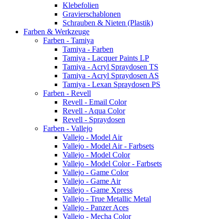
Klebefolien
Gravierschablonen
Schrauben & Nieten (Plastik)
Farben & Werkzeuge
Farben - Tamiya
Tamiya - Farben
Tamiya - Lacquer Paints LP
Tamiya - Acryl Spraydosen TS
Tamiya - Acryl Spraydosen AS
Tamiya - Lexan Spraydosen PS
Farben - Revell
Revell - Email Color
Revell - Aqua Color
Revell - Spraydosen
Farben - Vallejo
Vallejo - Model Air
Vallejo - Model Air - Farbsets
Vallejo - Model Color
Vallejo - Model Color - Farbsets
Vallejo - Game Color
Vallejo - Game Air
Vallejo - Game Xpress
Vallejo - True Metallic Metal
Vallejo - Panzer Aces
Vallejo - Mecha Color