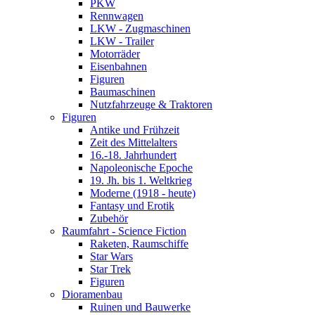
PKW
Rennwagen
LKW - Zugmaschinen
LKW - Trailer
Motorräder
Eisenbahnen
Figuren
Baumaschinen
Nutzfahrzeuge & Traktoren
Figuren
Antike und Frühzeit
Zeit des Mittelalters
16.-18. Jahrhundert
Napoleonische Epoche
19. Jh. bis 1. Weltkrieg
Moderne (1918 - heute)
Fantasy und Erotik
Zubehör
Raumfahrt - Science Fiction
Raketen, Raumschiffe
Star Wars
Star Trek
Figuren
Dioramenbau
Ruinen und Bauwerke