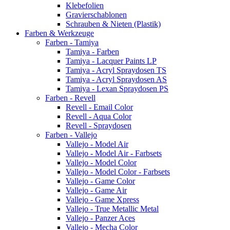
Klebefolien
Gravierschablonen
Schrauben & Nieten (Plastik)
Farben & Werkzeuge
Farben - Tamiya
Tamiya - Farben
Tamiya - Lacquer Paints LP
Tamiya - Acryl Spraydosen TS
Tamiya - Acryl Spraydosen AS
Tamiya - Lexan Spraydosen PS
Farben - Revell
Revell - Email Color
Revell - Aqua Color
Revell - Spraydosen
Farben - Vallejo
Vallejo - Model Air
Vallejo - Model Air - Farbsets
Vallejo - Model Color
Vallejo - Model Color - Farbsets
Vallejo - Game Color
Vallejo - Game Air
Vallejo - Game Xpress
Vallejo - True Metallic Metal
Vallejo - Panzer Aces
Vallejo - Mecha Color