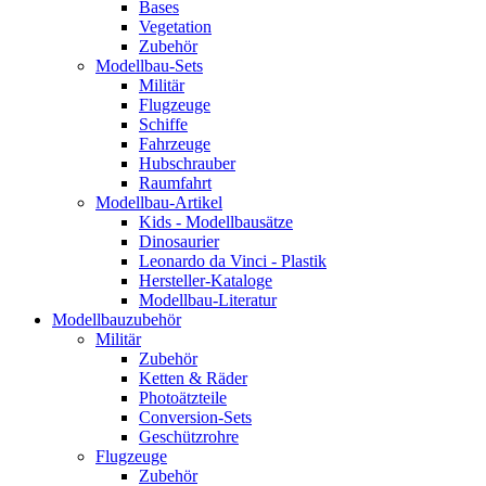
Bases
Vegetation
Zubehör
Modellbau-Sets
Militär
Flugzeuge
Schiffe
Fahrzeuge
Hubschrauber
Raumfahrt
Modellbau-Artikel
Kids - Modellbausätze
Dinosaurier
Leonardo da Vinci - Plastik
Hersteller-Kataloge
Modellbau-Literatur
Modellbauzubehör
Militär
Zubehör
Ketten & Räder
Photoätzteile
Conversion-Sets
Geschützrohre
Flugzeuge
Zubehör