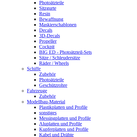
Photoätzteile
Sitzgurte
Resin
Bewaffnung
Maskierschablonen
Decals
3D-Decals
Propeller
Cockpit
BIG ED - Photoätzteil-Sets
Sitze / Schleudersitze
Räder / Wheels
Schiffe
Zubehör
Photoätzteile
Geschützrohre
Fahrzeuge
Zubehör
Modellbau-Material
Plastikplatten und Profile
sonstiges
Messingplatten und Profile
Aluplatten und Profile
Kupferplatten und Profile
Kabel und Drähte