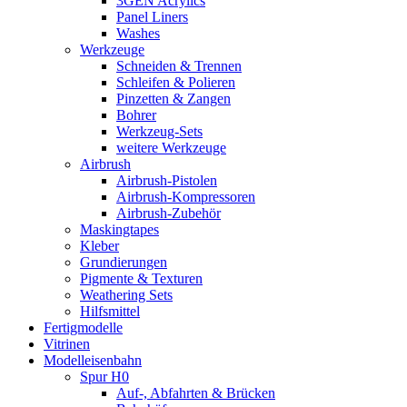
3GEN Acrylics
Panel Liners
Washes
Werkzeuge
Schneiden & Trennen
Schleifen & Polieren
Pinzetten & Zangen
Bohrer
Werkzeug-Sets
weitere Werkzeuge
Airbrush
Airbrush-Pistolen
Airbrush-Kompressoren
Airbrush-Zubehör
Maskingtapes
Kleber
Grundierungen
Pigmente & Texturen
Weathering Sets
Hilfsmittel
Fertigmodelle
Vitrinen
Modelleisenbahn
Spur H0
Auf-, Abfahrten & Brücken