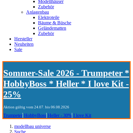
Modellhäuser
Zubehör
Anlagenbau
Elektroteile
Bäume & Büsche
Geländematten
Zubehör
Hersteller
Neuheiten
Sale
Sommer-Sale 2026 - Trumpeter *
HobbyBoss * Heller * I love Kit -
25%
Aktion gültig vom 24.07. bis 06.08.2026
Trumpeter
HobbyBoss
Heller - 30%
I love Kit
modellbau universe
Suche