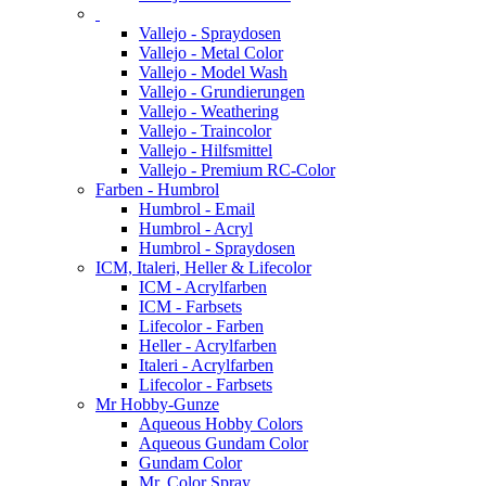
Vallejo - Spraydosen
Vallejo - Metal Color
Vallejo - Model Wash
Vallejo - Grundierungen
Vallejo - Weathering
Vallejo - Traincolor
Vallejo - Hilfsmittel
Vallejo - Premium RC-Color
Farben - Humbrol
Humbrol - Email
Humbrol - Acryl
Humbrol - Spraydosen
ICM, Italeri, Heller & Lifecolor
ICM - Acrylfarben
ICM - Farbsets
Lifecolor - Farben
Heller - Acrylfarben
Italeri - Acrylfarben
Lifecolor - Farbsets
Mr Hobby-Gunze
Aqueous Hobby Colors
Aqueous Gundam Color
Gundam Color
Mr. Color Spray