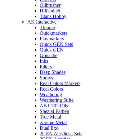
Oilbrusher
Hilfsmittel
Titans Hobby
AK Interactive
Thinner
Quickmarkers
Playmarkers
Quick GEN Sets
Quick GEN
Gouache
Inks
Filters
Deep Shades
Sprays
Real Colors Markers
Real Colors
Weathering
Weathering Stifte
ABT 502 Oils
Spezial-Farben
True Metal
Xtreme Metal
Dual Exo
3GEN Acrylics - Sets