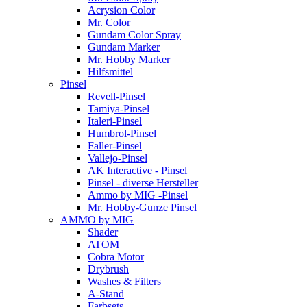
Acrysion Color
Mr. Color
Gundam Color Spray
Gundam Marker
Mr. Hobby Marker
Hilfsmittel
Pinsel
Revell-Pinsel
Tamiya-Pinsel
Italeri-Pinsel
Humbrol-Pinsel
Faller-Pinsel
Vallejo-Pinsel
AK Interactive - Pinsel
Pinsel - diverse Hersteller
Ammo by MIG -Pinsel
Mr. Hobby-Gunze Pinsel
AMMO by MIG
Shader
ATOM
Cobra Motor
Drybrush
Washes & Filters
A-Stand
Farbsets