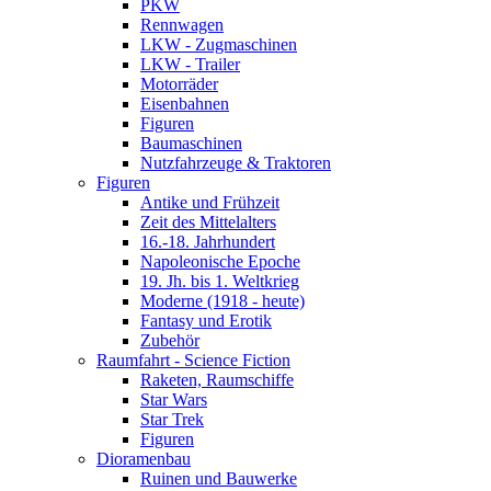
PKW
Rennwagen
LKW - Zugmaschinen
LKW - Trailer
Motorräder
Eisenbahnen
Figuren
Baumaschinen
Nutzfahrzeuge & Traktoren
Figuren
Antike und Frühzeit
Zeit des Mittelalters
16.-18. Jahrhundert
Napoleonische Epoche
19. Jh. bis 1. Weltkrieg
Moderne (1918 - heute)
Fantasy und Erotik
Zubehör
Raumfahrt - Science Fiction
Raketen, Raumschiffe
Star Wars
Star Trek
Figuren
Dioramenbau
Ruinen und Bauwerke