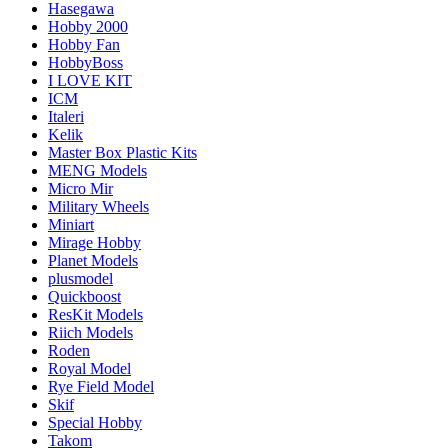
Hasegawa
Hobby 2000
Hobby Fan
HobbyBoss
I LOVE KIT
ICM
Italeri
Kelik
Master Box Plastic Kits
MENG Models
Micro Mir
Military Wheels
Miniart
Mirage Hobby
Planet Models
plusmodel
Quickboost
ResKit Models
Riich Models
Roden
Royal Model
Rye Field Model
Skif
Special Hobby
Takom