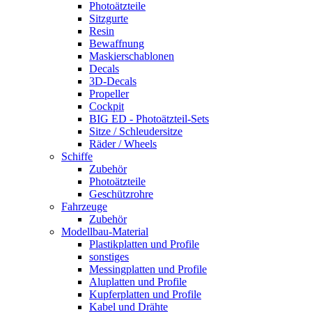
Photoätzteile
Sitzgurte
Resin
Bewaffnung
Maskierschablonen
Decals
3D-Decals
Propeller
Cockpit
BIG ED - Photoätzteil-Sets
Sitze / Schleudersitze
Räder / Wheels
Schiffe
Zubehör
Photoätzteile
Geschützrohre
Fahrzeuge
Zubehör
Modellbau-Material
Plastikplatten und Profile
sonstiges
Messingplatten und Profile
Aluplatten und Profile
Kupferplatten und Profile
Kabel und Drähte