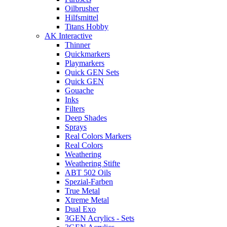
Oilbrusher
Hilfsmittel
Titans Hobby
AK Interactive
Thinner
Quickmarkers
Playmarkers
Quick GEN Sets
Quick GEN
Gouache
Inks
Filters
Deep Shades
Sprays
Real Colors Markers
Real Colors
Weathering
Weathering Stifte
ABT 502 Oils
Spezial-Farben
True Metal
Xtreme Metal
Dual Exo
3GEN Acrylics - Sets