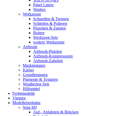
3GEN Acrylics
Panel Liners
Washes
Werkzeuge
Schneiden & Trennen
Schleifen & Polieren
Pinzetten & Zangen
Bohrer
Werkzeug-Sets
weitere Werkzeuge
Airbrush
Airbrush-Pistolen
Airbrush-Kompressoren
Airbrush-Zubehör
Maskingtapes
Kleber
Grundierungen
Pigmente & Texturen
Weathering Sets
Hilfsmittel
Fertigmodelle
Vitrinen
Modelleisenbahn
Spur H0
Auf-, Abfahrten & Brücken