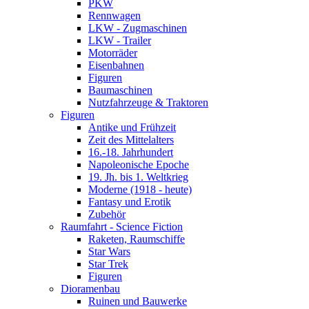
PKW
Rennwagen
LKW - Zugmaschinen
LKW - Trailer
Motorräder
Eisenbahnen
Figuren
Baumaschinen
Nutzfahrzeuge & Traktoren
Figuren
Antike und Frühzeit
Zeit des Mittelalters
16.-18. Jahrhundert
Napoleonische Epoche
19. Jh. bis 1. Weltkrieg
Moderne (1918 - heute)
Fantasy und Erotik
Zubehör
Raumfahrt - Science Fiction
Raketen, Raumschiffe
Star Wars
Star Trek
Figuren
Dioramenbau
Ruinen und Bauwerke