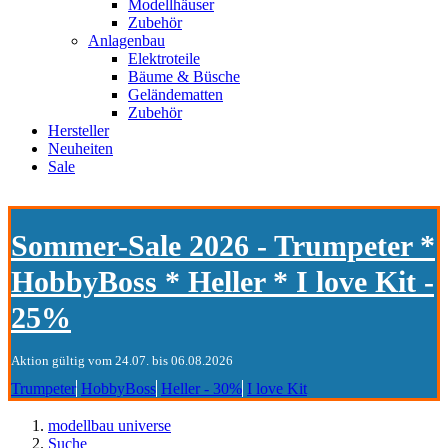
Modellhäuser
Zubehör
Anlagenbau
Elektroteile
Bäume & Büsche
Geländematten
Zubehör
Hersteller
Neuheiten
Sale
Sommer-Sale 2026 - Trumpeter *
HobbyBoss * Heller * I love Kit -
25%
Aktion gültig vom 24.07. bis 06.08.2026
Trumpeter
HobbyBoss
Heller - 30%
I love Kit
modellbau universe
Suche