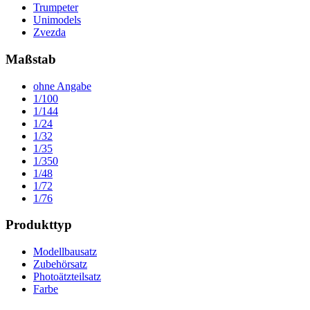
Trumpeter
Unimodels
Zvezda
Maßstab
ohne Angabe
1/100
1/144
1/24
1/32
1/35
1/350
1/48
1/72
1/76
Produkttyp
Modellbausatz
Zubehörsatz
Photoätzteilsatz
Farbe