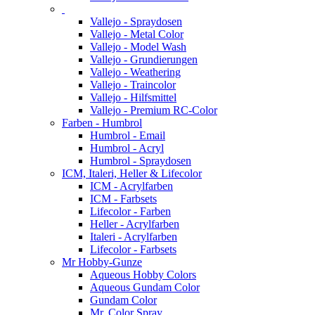
Vallejo - Spraydosen
Vallejo - Metal Color
Vallejo - Model Wash
Vallejo - Grundierungen
Vallejo - Weathering
Vallejo - Traincolor
Vallejo - Hilfsmittel
Vallejo - Premium RC-Color
Farben - Humbrol
Humbrol - Email
Humbrol - Acryl
Humbrol - Spraydosen
ICM, Italeri, Heller & Lifecolor
ICM - Acrylfarben
ICM - Farbsets
Lifecolor - Farben
Heller - Acrylfarben
Italeri - Acrylfarben
Lifecolor - Farbsets
Mr Hobby-Gunze
Aqueous Hobby Colors
Aqueous Gundam Color
Gundam Color
Mr. Color Spray