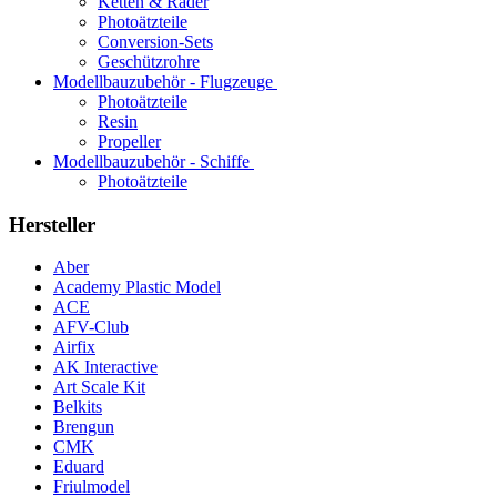
Ketten & Räder
Photoätzteile
Conversion-Sets
Geschützrohre
Modellbauzubehör - Flugzeuge
Photoätzteile
Resin
Propeller
Modellbauzubehör - Schiffe
Photoätzteile
Hersteller
Aber
Academy Plastic Model
ACE
AFV-Club
Airfix
AK Interactive
Art Scale Kit
Belkits
Brengun
CMK
Eduard
Friulmodel