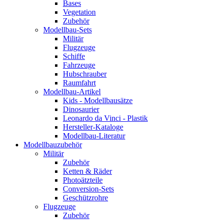
Bases
Vegetation
Zubehör
Modellbau-Sets
Militär
Flugzeuge
Schiffe
Fahrzeuge
Hubschrauber
Raumfahrt
Modellbau-Artikel
Kids - Modellbausätze
Dinosaurier
Leonardo da Vinci - Plastik
Hersteller-Kataloge
Modellbau-Literatur
Modellbauzubehör
Militär
Zubehör
Ketten & Räder
Photoätzteile
Conversion-Sets
Geschützrohre
Flugzeuge
Zubehör