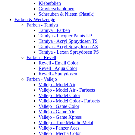
Klebefolien
Gravierschablonen
Schrauben & Nieten (Plastik)
Farben & Werkzeuge
Farben - Tamiya
Tamiya - Farben
Tamiya - Lacquer Paints LP
Tamiya - Acryl Spraydosen TS
Tamiya - Acryl Spraydosen AS
Tamiya - Lexan Spraydosen PS
Farben - Revell
Revell - Email Color
Revell - Aqua Color
Revell - Spraydosen
Farben - Vallejo
Vallejo - Model Air
Vallejo - Model Air - Farbsets
Vallejo - Model Color
Vallejo - Model Color - Farbsets
Vallejo - Game Color
Vallejo - Game Air
Vallejo - Game Xpress
Vallejo - True Metallic Metal
Vallejo - Panzer Aces
Vallejo - Mecha Color