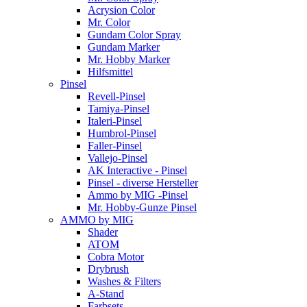
Acrysion Color
Mr. Color
Gundam Color Spray
Gundam Marker
Mr. Hobby Marker
Hilfsmittel
Pinsel
Revell-Pinsel
Tamiya-Pinsel
Italeri-Pinsel
Humbrol-Pinsel
Faller-Pinsel
Vallejo-Pinsel
AK Interactive - Pinsel
Pinsel - diverse Hersteller
Ammo by MIG -Pinsel
Mr. Hobby-Gunze Pinsel
AMMO by MIG
Shader
ATOM
Cobra Motor
Drybrush
Washes & Filters
A-Stand
Farbsets