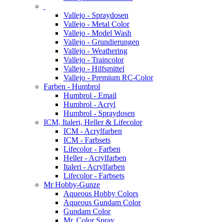
Vallejo - Spraydosen
Vallejo - Metal Color
Vallejo - Model Wash
Vallejo - Grundierungen
Vallejo - Weathering
Vallejo - Traincolor
Vallejo - Hilfsmittel
Vallejo - Premium RC-Color
Farben - Humbrol
Humbrol - Email
Humbrol - Acryl
Humbrol - Spraydosen
ICM, Italeri, Heller & Lifecolor
ICM - Acrylfarben
ICM - Farbsets
Lifecolor - Farben
Heller - Acrylfarben
Italeri - Acrylfarben
Lifecolor - Farbsets
Mr Hobby-Gunze
Aqueous Hobby Colors
Aqueous Gundam Color
Gundam Color
Mr. Color Spray