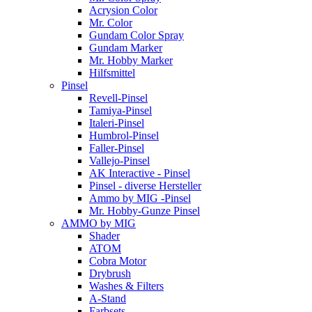
Acrysion Color
Mr. Color
Gundam Color Spray
Gundam Marker
Mr. Hobby Marker
Hilfsmittel
Pinsel
Revell-Pinsel
Tamiya-Pinsel
Italeri-Pinsel
Humbrol-Pinsel
Faller-Pinsel
Vallejo-Pinsel
AK Interactive - Pinsel
Pinsel - diverse Hersteller
Ammo by MIG -Pinsel
Mr. Hobby-Gunze Pinsel
AMMO by MIG
Shader
ATOM
Cobra Motor
Drybrush
Washes & Filters
A-Stand
Farbsets