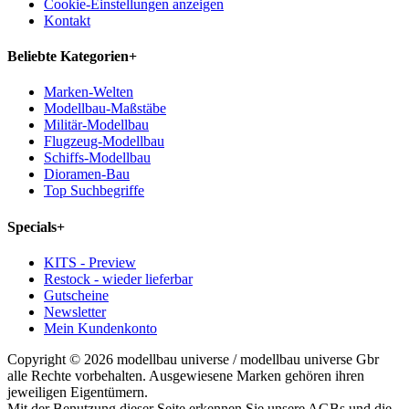
Cookie-Einstellungen anzeigen
Kontakt
Beliebte Kategorien
+
Marken-Welten
Modellbau-Maßstäbe
Militär-Modellbau
Flugzeug-Modellbau
Schiffs-Modellbau
Dioramen-Bau
Top Suchbegriffe
Specials
+
KITS - Preview
Restock - wieder lieferbar
Gutscheine
Newsletter
Mein Kundenkonto
Copyright © 2026 modellbau universe / modellbau universe Gbr
alle Rechte vorbehalten. Ausgewiesene Marken gehören ihren
jeweiligen Eigentümern.
Mit der Benutzung dieser Seite erkennen Sie unsere AGBs und die