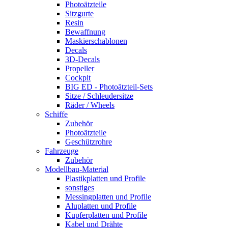
Photoätzteile
Sitzgurte
Resin
Bewaffnung
Maskierschablonen
Decals
3D-Decals
Propeller
Cockpit
BIG ED - Photoätzteil-Sets
Sitze / Schleudersitze
Räder / Wheels
Schiffe
Zubehör
Photoätzteile
Geschützrohre
Fahrzeuge
Zubehör
Modellbau-Material
Plastikplatten und Profile
sonstiges
Messingplatten und Profile
Aluplatten und Profile
Kupferplatten und Profile
Kabel und Drähte