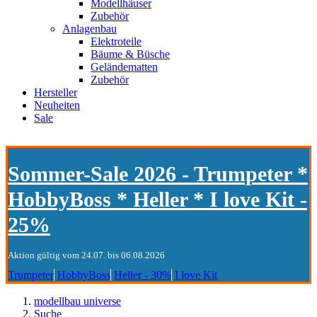
Modellhäuser
Zubehör
Anlagenbau
Elektroteile
Bäume & Büsche
Geländematten
Zubehör
Hersteller
Neuheiten
Sale
Sommer-Sale 2026 - Trumpeter *
HobbyBoss * Heller * I love Kit -
25%
Aktion gültig vom 24.07. bis 06.08.2026
Trumpeter
HobbyBoss
Heller - 30%
I love Kit
modellbau universe
Suche