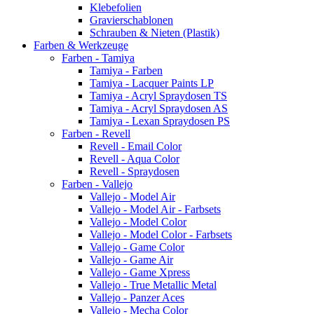
Klebefolien
Gravierschablonen
Schrauben & Nieten (Plastik)
Farben & Werkzeuge
Farben - Tamiya
Tamiya - Farben
Tamiya - Lacquer Paints LP
Tamiya - Acryl Spraydosen TS
Tamiya - Acryl Spraydosen AS
Tamiya - Lexan Spraydosen PS
Farben - Revell
Revell - Email Color
Revell - Aqua Color
Revell - Spraydosen
Farben - Vallejo
Vallejo - Model Air
Vallejo - Model Air - Farbsets
Vallejo - Model Color
Vallejo - Model Color - Farbsets
Vallejo - Game Color
Vallejo - Game Air
Vallejo - Game Xpress
Vallejo - True Metallic Metal
Vallejo - Panzer Aces
Vallejo - Mecha Color