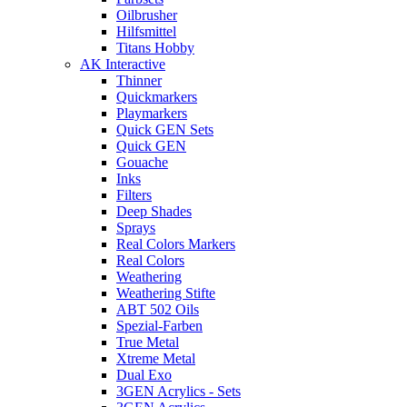
Oilbrusher
Hilfsmittel
Titans Hobby
AK Interactive
Thinner
Quickmarkers
Playmarkers
Quick GEN Sets
Quick GEN
Gouache
Inks
Filters
Deep Shades
Sprays
Real Colors Markers
Real Colors
Weathering
Weathering Stifte
ABT 502 Oils
Spezial-Farben
True Metal
Xtreme Metal
Dual Exo
3GEN Acrylics - Sets