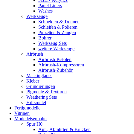
3GEN Acrylics
Panel Liners
Washes
Werkzeuge
Schneiden & Trennen
Schleifen & Polieren
Pinzetten & Zangen
Bohrer
Werkzeug-Sets
weitere Werkzeuge
Airbrush
Airbrush-Pistolen
Airbrush-Kompressoren
Airbrush-Zubehör
Maskingtapes
Kleber
Grundierungen
Pigmente & Texturen
Weathering Sets
Hilfsmittel
Fertigmodelle
Vitrinen
Modelleisenbahn
Spur H0
Auf-, Abfahrten & Brücken