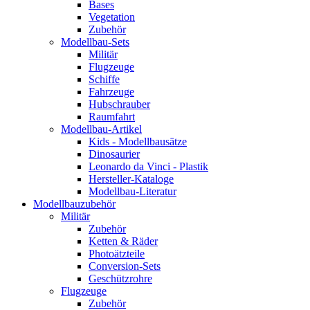
Bases
Vegetation
Zubehör
Modellbau-Sets
Militär
Flugzeuge
Schiffe
Fahrzeuge
Hubschrauber
Raumfahrt
Modellbau-Artikel
Kids - Modellbausätze
Dinosaurier
Leonardo da Vinci - Plastik
Hersteller-Kataloge
Modellbau-Literatur
Modellbauzubehör
Militär
Zubehör
Ketten & Räder
Photoätzteile
Conversion-Sets
Geschützrohre
Flugzeuge
Zubehör