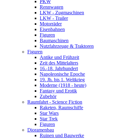
PKW
Rennwagen
LKW - Zugmaschinen
LKW - Trailer
Motorräder
Eisenbahnen
Figuren
Baumaschinen
Nutzfahrzeuge & Traktoren
Figuren
Antike und Frühzeit
Zeit des Mittelalters
16.-18. Jahrhundert
Napoleonische Epoche
19. Jh. bis 1. Weltkrieg
Moderne (1918 - heute)
Fantasy und Erotik
Zubehör
Raumfahrt - Science Fiction
Raketen, Raumschiffe
Star Wars
Star Trek
Figuren
Dioramenbau
Ruinen und Bauwerke