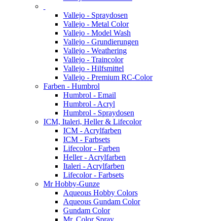
Vallejo - Spraydosen
Vallejo - Metal Color
Vallejo - Model Wash
Vallejo - Grundierungen
Vallejo - Weathering
Vallejo - Traincolor
Vallejo - Hilfsmittel
Vallejo - Premium RC-Color
Farben - Humbrol
Humbrol - Email
Humbrol - Acryl
Humbrol - Spraydosen
ICM, Italeri, Heller & Lifecolor
ICM - Acrylfarben
ICM - Farbsets
Lifecolor - Farben
Heller - Acrylfarben
Italeri - Acrylfarben
Lifecolor - Farbsets
Mr Hobby-Gunze
Aqueous Hobby Colors
Aqueous Gundam Color
Gundam Color
Mr. Color Spray