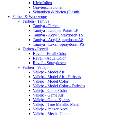
Klebefolien
Gravierschablonen
Schrauben & Nieten (Plastik)
Farben & Werkzeuge
Farben - Tamiya
Tamiya - Farben
Tamiya - Lacquer Paints LP
Tamiya - Acryl Spraydosen TS
Tamiya - Acryl Spraydosen AS
Tamiya - Lexan Spraydosen PS
Farben - Revell
Revell - Email Color
Revell - Aqua Color
Revell - Spraydosen
Farben - Vallejo
Vallejo - Model Air
Vallejo - Model Air - Farbsets
Vallejo - Model Color
Vallejo - Model Color - Farbsets
Vallejo - Game Color
Vallejo - Game Air
Vallejo - Game Xpress
Vallejo - True Metallic Metal
Vallejo - Panzer Aces
Vallejo - Mecha Color