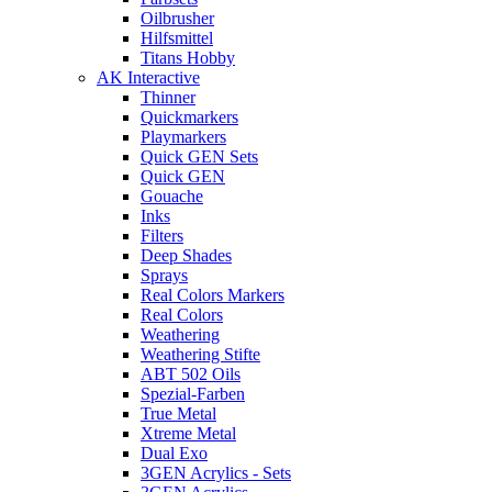
Oilbrusher
Hilfsmittel
Titans Hobby
AK Interactive
Thinner
Quickmarkers
Playmarkers
Quick GEN Sets
Quick GEN
Gouache
Inks
Filters
Deep Shades
Sprays
Real Colors Markers
Real Colors
Weathering
Weathering Stifte
ABT 502 Oils
Spezial-Farben
True Metal
Xtreme Metal
Dual Exo
3GEN Acrylics - Sets