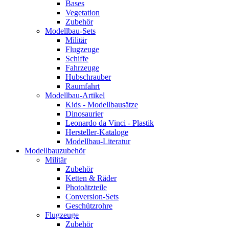
Bases
Vegetation
Zubehör
Modellbau-Sets
Militär
Flugzeuge
Schiffe
Fahrzeuge
Hubschrauber
Raumfahrt
Modellbau-Artikel
Kids - Modellbausätze
Dinosaurier
Leonardo da Vinci - Plastik
Hersteller-Kataloge
Modellbau-Literatur
Modellbauzubehör
Militär
Zubehör
Ketten & Räder
Photoätzteile
Conversion-Sets
Geschützrohre
Flugzeuge
Zubehör