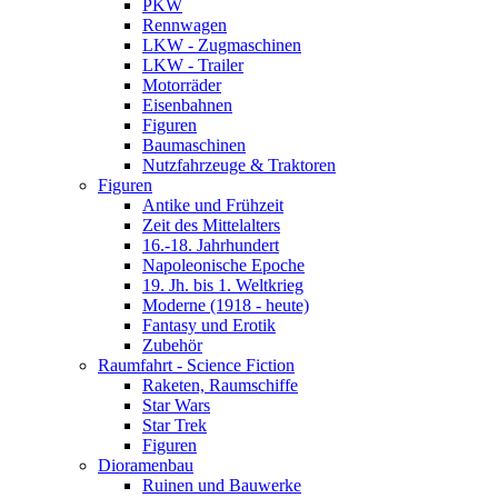
PKW
Rennwagen
LKW - Zugmaschinen
LKW - Trailer
Motorräder
Eisenbahnen
Figuren
Baumaschinen
Nutzfahrzeuge & Traktoren
Figuren
Antike und Frühzeit
Zeit des Mittelalters
16.-18. Jahrhundert
Napoleonische Epoche
19. Jh. bis 1. Weltkrieg
Moderne (1918 - heute)
Fantasy und Erotik
Zubehör
Raumfahrt - Science Fiction
Raketen, Raumschiffe
Star Wars
Star Trek
Figuren
Dioramenbau
Ruinen und Bauwerke