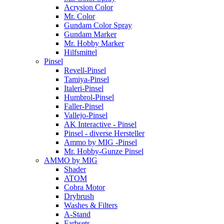
Acrysion Color
Mr. Color
Gundam Color Spray
Gundam Marker
Mr. Hobby Marker
Hilfsmittel
Pinsel
Revell-Pinsel
Tamiya-Pinsel
Italeri-Pinsel
Humbrol-Pinsel
Faller-Pinsel
Vallejo-Pinsel
AK Interactive - Pinsel
Pinsel - diverse Hersteller
Ammo by MIG -Pinsel
Mr. Hobby-Gunze Pinsel
AMMO by MIG
Shader
ATOM
Cobra Motor
Drybrush
Washes & Filters
A-Stand
Farbsets