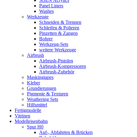
3GEN Acrylics
Panel Liners
Washes
Werkzeuge
Schneiden & Trennen
Schleifen & Polieren
Pinzetten & Zangen
Bohrer
Werkzeug-Sets
weitere Werkzeuge
Airbrush
Airbrush-Pistolen
Airbrush-Kompressoren
Airbrush-Zubehör
Maskingtapes
Kleber
Grundierungen
Pigmente & Texturen
Weathering Sets
Hilfsmittel
Fertigmodelle
Vitrinen
Modelleisenbahn
Spur H0
Auf-, Abfahrten & Brücken