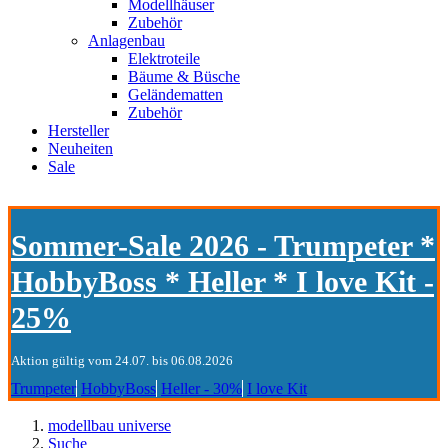
Modellhäuser
Zubehör
Anlagenbau
Elektroteile
Bäume & Büsche
Geländematten
Zubehör
Hersteller
Neuheiten
Sale
Sommer-Sale 2026 - Trumpeter *
HobbyBoss * Heller * I love Kit -
25%
Aktion gültig vom 24.07. bis 06.08.2026
Trumpeter
HobbyBoss
Heller - 30%
I love Kit
modellbau universe
Suche