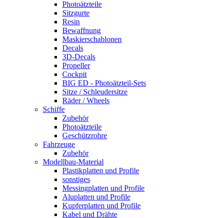
Photoätzteile
Sitzgurte
Resin
Bewaffnung
Maskierschablonen
Decals
3D-Decals
Propeller
Cockpit
BIG ED - Photoätzteil-Sets
Sitze / Schleudersitze
Räder / Wheels
Schiffe
Zubehör
Photoätzteile
Geschützrohre
Fahrzeuge
Zubehör
Modellbau-Material
Plastikplatten und Profile
sonstiges
Messingplatten und Profile
Aluplatten und Profile
Kupferplatten und Profile
Kabel und Drähte