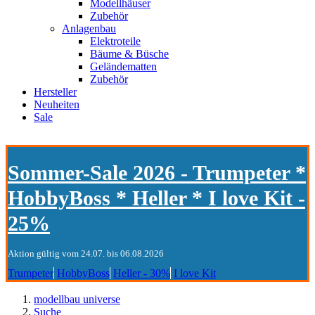
Modellhäuser
Zubehör
Anlagenbau
Elektroteile
Bäume & Büsche
Geländematten
Zubehör
Hersteller
Neuheiten
Sale
Sommer-Sale 2026 - Trumpeter *
HobbyBoss * Heller * I love Kit -
25%
Aktion gültig vom 24.07. bis 06.08.2026
Trumpeter
HobbyBoss
Heller - 30%
I love Kit
modellbau universe
Suche