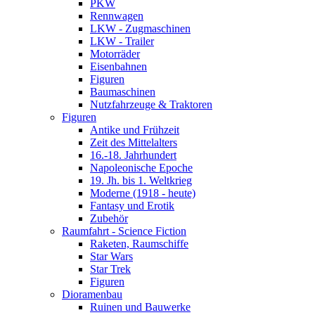
PKW
Rennwagen
LKW - Zugmaschinen
LKW - Trailer
Motorräder
Eisenbahnen
Figuren
Baumaschinen
Nutzfahrzeuge & Traktoren
Figuren
Antike und Frühzeit
Zeit des Mittelalters
16.-18. Jahrhundert
Napoleonische Epoche
19. Jh. bis 1. Weltkrieg
Moderne (1918 - heute)
Fantasy und Erotik
Zubehör
Raumfahrt - Science Fiction
Raketen, Raumschiffe
Star Wars
Star Trek
Figuren
Dioramenbau
Ruinen und Bauwerke