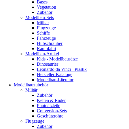
Bases
Vegetation
Zubehör
Modellbau-Sets
Militär
Flugzeuge
Schiffe
Fahrzeuge
Hubschrauber
Raumfahrt
Modellbau-Artikel
Kids - Modellbausätze
Dinosaurier
Leonardo da Vinci - Plastik
Hersteller-Kataloge
Modellbau-Literatur
Modellbauzubehör
Militär
Zubehör
Ketten & Räder
Photoätzteile
Conversion-Sets
Geschützrohre
Flugzeuge
Zubehör