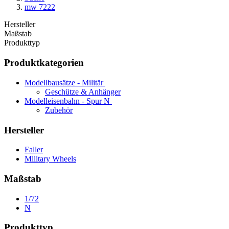
mw 7222
Hersteller
Maßstab
Produkttyp
Produktkategorien
Modellbausätze - Militär
Geschütze & Anhänger
Modelleisenbahn - Spur N
Zubehör
Hersteller
Faller
Military Wheels
Maßstab
1/72
N
Produkttyp