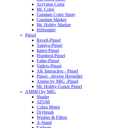
Acrysion Color
Mr. Color
Gundam Color Spray
Gundam Marker
Mr. Hobby Marker
Hilfsmittel
Pinsel
Revell-Pinsel
Tamiya-Pinsel
Italeri-Pinsel
Humbrol-Pinsel
Faller-Pinsel
Vallejo-Pinsel
AK Interactive - Pinsel
Pinsel - diverse Hersteller
Ammo by MIG -Pinsel
Mr. Hobby-Gunze Pinsel
AMMO by MIG
Shader
ATOM
Cobra Motor
Drybrush
Washes & Filters
A-Stand
Farbsets