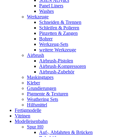
3GEN Acrylics
Panel Liners
Washes
Werkzeuge
Schneiden & Trennen
Schleifen & Polieren
Pinzetten & Zangen
Bohrer
Werkzeug-Sets
weitere Werkzeuge
Airbrush
Airbrush-Pistolen
Airbrush-Kompressoren
Airbrush-Zubehör
Maskingtapes
Kleber
Grundierungen
Pigmente & Texturen
Weathering Sets
Hilfsmittel
Fertigmodelle
Vitrinen
Modelleisenbahn
Spur H0
Auf-, Abfahrten & Brücken