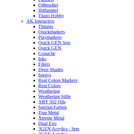
Oilbrusher
Hilfsmittel
Titans Hobby
AK Interactive
Thinner
Quickmarkers
Playmarkers
Quick GEN Sets
Quick GEN
Gouache
Inks
Filters
Deep Shades
Sprays
Real Colors Markers
Real Colors
Weathering
Weathering Stifte
ABT 502 Oils
Spezial-Farben
True Metal
Xtreme Metal
Dual Exo
3GEN Acrylics - Sets