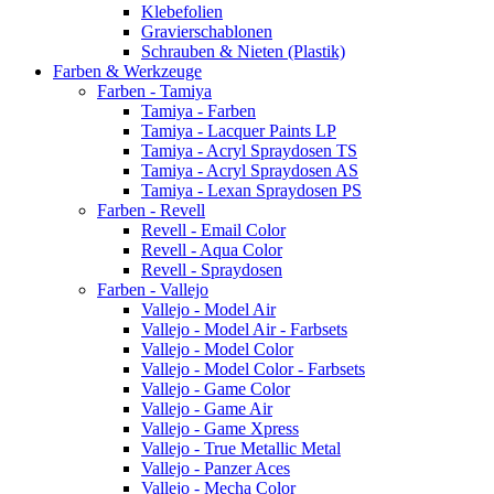
Klebefolien
Gravierschablonen
Schrauben & Nieten (Plastik)
Farben & Werkzeuge
Farben - Tamiya
Tamiya - Farben
Tamiya - Lacquer Paints LP
Tamiya - Acryl Spraydosen TS
Tamiya - Acryl Spraydosen AS
Tamiya - Lexan Spraydosen PS
Farben - Revell
Revell - Email Color
Revell - Aqua Color
Revell - Spraydosen
Farben - Vallejo
Vallejo - Model Air
Vallejo - Model Air - Farbsets
Vallejo - Model Color
Vallejo - Model Color - Farbsets
Vallejo - Game Color
Vallejo - Game Air
Vallejo - Game Xpress
Vallejo - True Metallic Metal
Vallejo - Panzer Aces
Vallejo - Mecha Color