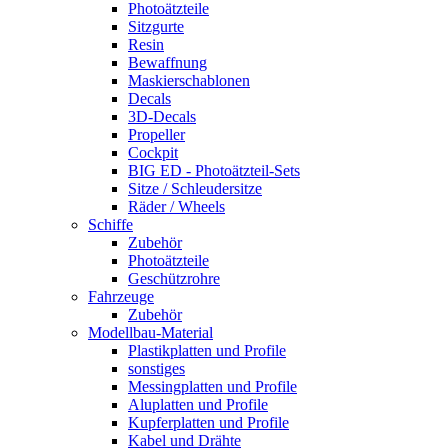
Photoätzteile
Sitzgurte
Resin
Bewaffnung
Maskierschablonen
Decals
3D-Decals
Propeller
Cockpit
BIG ED - Photoätzteil-Sets
Sitze / Schleudersitze
Räder / Wheels
Schiffe
Zubehör
Photoätzteile
Geschützrohre
Fahrzeuge
Zubehör
Modellbau-Material
Plastikplatten und Profile
sonstiges
Messingplatten und Profile
Aluplatten und Profile
Kupferplatten und Profile
Kabel und Drähte