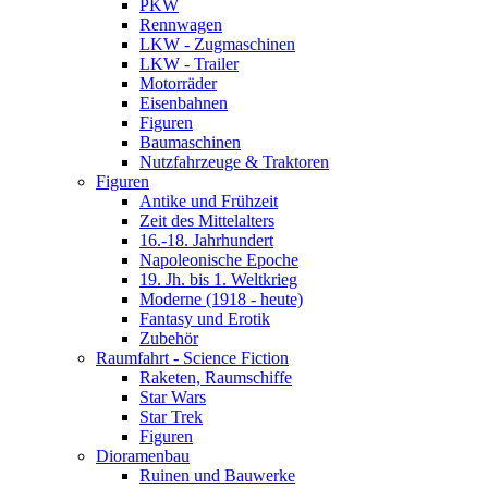
PKW
Rennwagen
LKW - Zugmaschinen
LKW - Trailer
Motorräder
Eisenbahnen
Figuren
Baumaschinen
Nutzfahrzeuge & Traktoren
Figuren
Antike und Frühzeit
Zeit des Mittelalters
16.-18. Jahrhundert
Napoleonische Epoche
19. Jh. bis 1. Weltkrieg
Moderne (1918 - heute)
Fantasy und Erotik
Zubehör
Raumfahrt - Science Fiction
Raketen, Raumschiffe
Star Wars
Star Trek
Figuren
Dioramenbau
Ruinen und Bauwerke