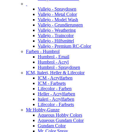
Vallejo - Spraydosen
Vallejo - Metal Color
Vallejo - Model Wash
Vallejo - Grundierungen
Vallejo - Weathering
Vallejo - Traincolor
Vallejo - Hilfsmittel
Vallejo - Premium RC-Color
Farben - Humbrol
Humbrol - Email
Humbrol - Acryl
Humbrol - Spraydosen
ICM, Italeri, Heller & Lifecolor
ICM - Acrylfarben
ICM - Farbsets
Lifecolor - Farben
Heller - Acrylfarben
Italeri - Acrylfarben
Lifecolor - Farbsets
Mr Hobby-Gunze
Aqueous Hobby Colors
Aqueous Gundam Color
Gundam Color
Mr. Color Spray