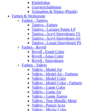
Klebefolien
Gravierschablonen
Schrauben & Nieten (Plastik)
Farben & Werkzeuge
Farben - Tamiya
Tamiya - Farben
Tamiya - Lacquer Paints LP
Tamiya - Acryl Spraydosen TS
Tamiya - Acryl Spraydosen AS
Tamiya - Lexan Spraydosen PS
Farben - Revell
Revell - Email Color
Revell - Aqua Color
Revell - Spraydosen
Farben - Vallejo
Vallejo - Model Air
Vallejo - Model Air - Farbsets
Vallejo - Model Color
Vallejo - Model Color - Farbsets
Vallejo - Game Color
Vallejo - Game Air
Vallejo - Game Xpress
Vallejo - True Metallic Metal
Vallejo - Panzer Aces
Vallejo - Mecha Color