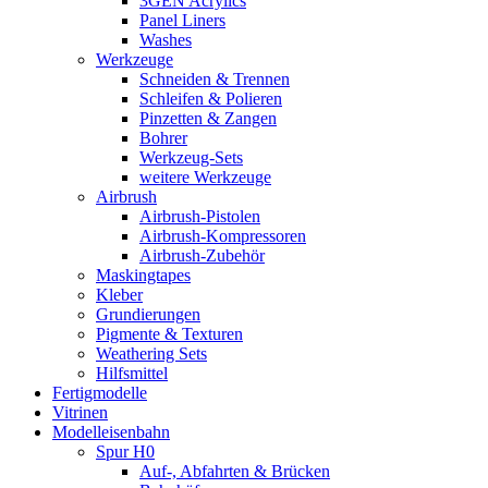
3GEN Acrylics
Panel Liners
Washes
Werkzeuge
Schneiden & Trennen
Schleifen & Polieren
Pinzetten & Zangen
Bohrer
Werkzeug-Sets
weitere Werkzeuge
Airbrush
Airbrush-Pistolen
Airbrush-Kompressoren
Airbrush-Zubehör
Maskingtapes
Kleber
Grundierungen
Pigmente & Texturen
Weathering Sets
Hilfsmittel
Fertigmodelle
Vitrinen
Modelleisenbahn
Spur H0
Auf-, Abfahrten & Brücken