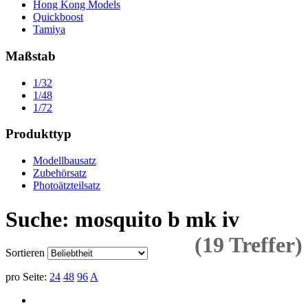
Hong Kong Models
Quickboost
Tamiya
Maßstab
1/32
1/48
1/72
Produkttyp
Modellbausatz
Zubehörsatz
Photoätzteilsatz
Suche: mosquito b mk iv
(19 Treffer)
Sortieren
pro Seite:
24
48
96
A