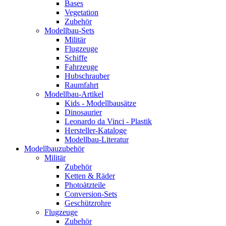
Bases
Vegetation
Zubehör
Modellbau-Sets
Militär
Flugzeuge
Schiffe
Fahrzeuge
Hubschrauber
Raumfahrt
Modellbau-Artikel
Kids - Modellbausätze
Dinosaurier
Leonardo da Vinci - Plastik
Hersteller-Kataloge
Modellbau-Literatur
Modellbauzubehör
Militär
Zubehör
Ketten & Räder
Photoätzteile
Conversion-Sets
Geschützrohre
Flugzeuge
Zubehör