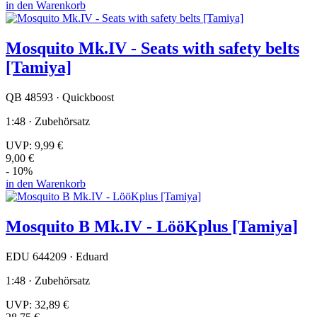
in den Warenkorb
Mosquito Mk.IV - Seats with safety belts
[Tamiya]
QB 48593 · Quickboost
1:48 · Zubehörsatz
UVP:
9,99 €
9,00 €
- 10%
in den Warenkorb
Mosquito B Mk.IV - LööKplus [Tamiya]
EDU 644209 · Eduard
1:48 · Zubehörsatz
UVP:
32,89 €