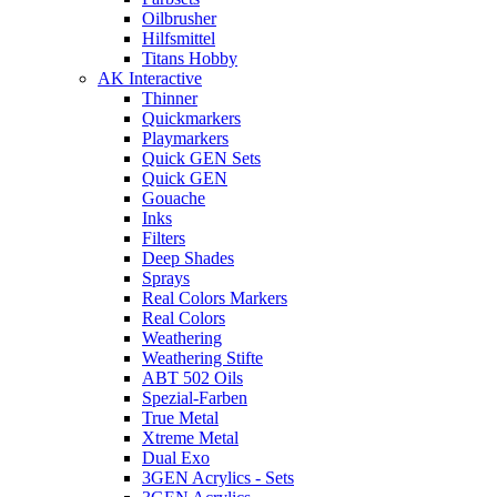
Oilbrusher
Hilfsmittel
Titans Hobby
AK Interactive
Thinner
Quickmarkers
Playmarkers
Quick GEN Sets
Quick GEN
Gouache
Inks
Filters
Deep Shades
Sprays
Real Colors Markers
Real Colors
Weathering
Weathering Stifte
ABT 502 Oils
Spezial-Farben
True Metal
Xtreme Metal
Dual Exo
3GEN Acrylics - Sets