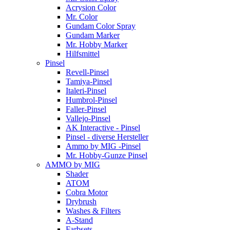
Acrysion Color
Mr. Color
Gundam Color Spray
Gundam Marker
Mr. Hobby Marker
Hilfsmittel
Pinsel
Revell-Pinsel
Tamiya-Pinsel
Italeri-Pinsel
Humbrol-Pinsel
Faller-Pinsel
Vallejo-Pinsel
AK Interactive - Pinsel
Pinsel - diverse Hersteller
Ammo by MIG -Pinsel
Mr. Hobby-Gunze Pinsel
AMMO by MIG
Shader
ATOM
Cobra Motor
Drybrush
Washes & Filters
A-Stand
Farbsets