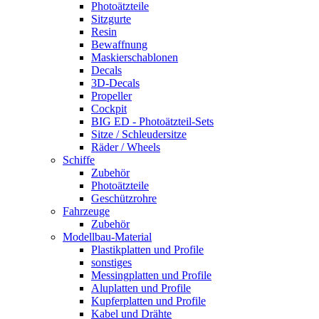
Photoätzteile
Sitzgurte
Resin
Bewaffnung
Maskierschablonen
Decals
3D-Decals
Propeller
Cockpit
BIG ED - Photoätzteil-Sets
Sitze / Schleudersitze
Räder / Wheels
Schiffe
Zubehör
Photoätzteile
Geschützrohre
Fahrzeuge
Zubehör
Modellbau-Material
Plastikplatten und Profile
sonstiges
Messingplatten und Profile
Aluplatten und Profile
Kupferplatten und Profile
Kabel und Drähte