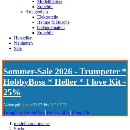
Modellhäuser
Zubehör
Anlagenbau
Elektroteile
Bäume & Büsche
Geländematten
Zubehör
Hersteller
Neuheiten
Sale
Sommer-Sale 2026 - Trumpeter *
HobbyBoss * Heller * I love Kit -
25%
Aktion gültig vom 24.07. bis 06.08.2026
Trumpeter
HobbyBoss
Heller - 30%
I love Kit
modellbau universe
Suche