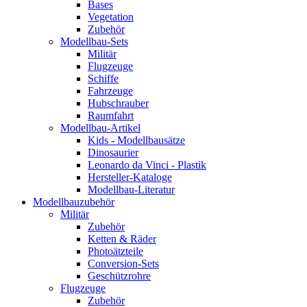
Bases
Vegetation
Zubehör
Modellbau-Sets
Militär
Flugzeuge
Schiffe
Fahrzeuge
Hubschrauber
Raumfahrt
Modellbau-Artikel
Kids - Modellbausätze
Dinosaurier
Leonardo da Vinci - Plastik
Hersteller-Kataloge
Modellbau-Literatur
Modellbauzubehör
Militär
Zubehör
Ketten & Räder
Photoätzteile
Conversion-Sets
Geschützrohre
Flugzeuge
Zubehör