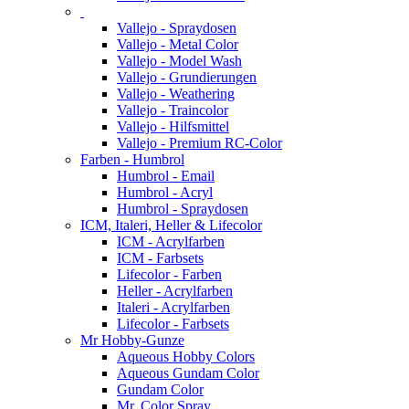
Vallejo - Spraydosen
Vallejo - Metal Color
Vallejo - Model Wash
Vallejo - Grundierungen
Vallejo - Weathering
Vallejo - Traincolor
Vallejo - Hilfsmittel
Vallejo - Premium RC-Color
Farben - Humbrol
Humbrol - Email
Humbrol - Acryl
Humbrol - Spraydosen
ICM, Italeri, Heller & Lifecolor
ICM - Acrylfarben
ICM - Farbsets
Lifecolor - Farben
Heller - Acrylfarben
Italeri - Acrylfarben
Lifecolor - Farbsets
Mr Hobby-Gunze
Aqueous Hobby Colors
Aqueous Gundam Color
Gundam Color
Mr. Color Spray