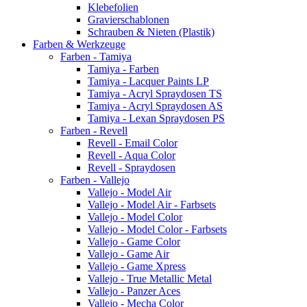
Klebefolien
Gravierschablonen
Schrauben & Nieten (Plastik)
Farben & Werkzeuge
Farben - Tamiya
Tamiya - Farben
Tamiya - Lacquer Paints LP
Tamiya - Acryl Spraydosen TS
Tamiya - Acryl Spraydosen AS
Tamiya - Lexan Spraydosen PS
Farben - Revell
Revell - Email Color
Revell - Aqua Color
Revell - Spraydosen
Farben - Vallejo
Vallejo - Model Air
Vallejo - Model Air - Farbsets
Vallejo - Model Color
Vallejo - Model Color - Farbsets
Vallejo - Game Color
Vallejo - Game Air
Vallejo - Game Xpress
Vallejo - True Metallic Metal
Vallejo - Panzer Aces
Vallejo - Mecha Color