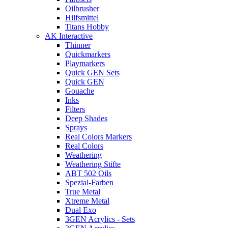
Oilbrusher
Hilfsmittel
Titans Hobby
AK Interactive
Thinner
Quickmarkers
Playmarkers
Quick GEN Sets
Quick GEN
Gouache
Inks
Filters
Deep Shades
Sprays
Real Colors Markers
Real Colors
Weathering
Weathering Stifte
ABT 502 Oils
Spezial-Farben
True Metal
Xtreme Metal
Dual Exo
3GEN Acrylics - Sets