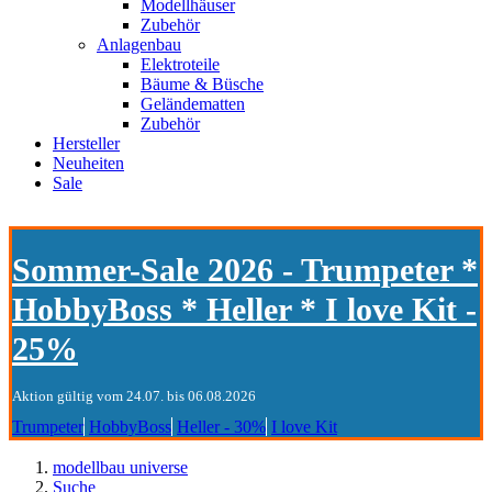
Modellhäuser
Zubehör
Anlagenbau
Elektroteile
Bäume & Büsche
Geländematten
Zubehör
Hersteller
Neuheiten
Sale
Sommer-Sale 2026 - Trumpeter *
HobbyBoss * Heller * I love Kit -
25%
Aktion gültig vom 24.07. bis 06.08.2026
Trumpeter
HobbyBoss
Heller - 30%
I love Kit
modellbau universe
Suche