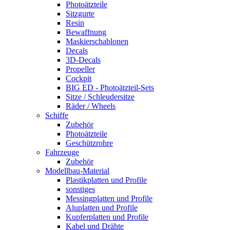
Photoätzteile
Sitzgurte
Resin
Bewaffnung
Maskierschablonen
Decals
3D-Decals
Propeller
Cockpit
BIG ED - Photoätzteil-Sets
Sitze / Schleudersitze
Räder / Wheels
Schiffe
Zubehör
Photoätzteile
Geschützrohre
Fahrzeuge
Zubehör
Modellbau-Material
Plastikplatten und Profile
sonstiges
Messingplatten und Profile
Aluplatten und Profile
Kupferplatten und Profile
Kabel und Drähte