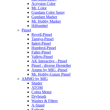
Acrysion Color
Mr. Color
Gundam Color Spray
Gundam Marker
Mr. Hobby Marker
Hilfsmittel
Pinsel
Revell-Pinsel
Tamiya-Pinsel
Italeri-Pinsel
Humbrol-Pinsel
Faller-Pinsel
Vallejo-Pinsel
AK Interactive - Pinsel
Pinsel - diverse Hersteller
Ammo by MIG -Pinsel
Mr. Hobby-Gunze Pinsel
AMMO by MIG
Shader
ATOM
Cobra Motor
Drybrush
Washes & Filters
A-Stand
Farbsets