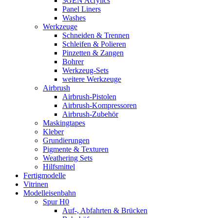
3GEN Acrylics
Panel Liners
Washes
Werkzeuge
Schneiden & Trennen
Schleifen & Polieren
Pinzetten & Zangen
Bohrer
Werkzeug-Sets
weitere Werkzeuge
Airbrush
Airbrush-Pistolen
Airbrush-Kompressoren
Airbrush-Zubehör
Maskingtapes
Kleber
Grundierungen
Pigmente & Texturen
Weathering Sets
Hilfsmittel
Fertigmodelle
Vitrinen
Modelleisenbahn
Spur H0
Auf-, Abfahrten & Brücken