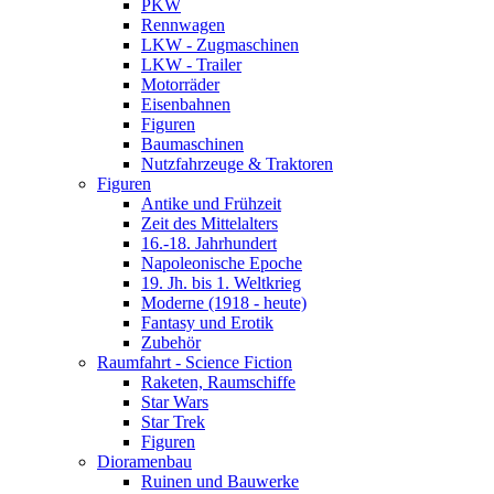
PKW
Rennwagen
LKW - Zugmaschinen
LKW - Trailer
Motorräder
Eisenbahnen
Figuren
Baumaschinen
Nutzfahrzeuge & Traktoren
Figuren
Antike und Frühzeit
Zeit des Mittelalters
16.-18. Jahrhundert
Napoleonische Epoche
19. Jh. bis 1. Weltkrieg
Moderne (1918 - heute)
Fantasy und Erotik
Zubehör
Raumfahrt - Science Fiction
Raketen, Raumschiffe
Star Wars
Star Trek
Figuren
Dioramenbau
Ruinen und Bauwerke