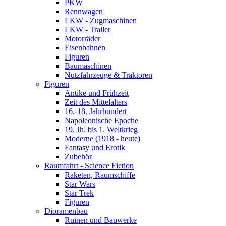
PKW
Rennwagen
LKW - Zugmaschinen
LKW - Trailer
Motorräder
Eisenbahnen
Figuren
Baumaschinen
Nutzfahrzeuge & Traktoren
Figuren
Antike und Frühzeit
Zeit des Mittelalters
16.-18. Jahrhundert
Napoleonische Epoche
19. Jh. bis 1. Weltkrieg
Moderne (1918 - heute)
Fantasy und Erotik
Zubehör
Raumfahrt - Science Fiction
Raketen, Raumschiffe
Star Wars
Star Trek
Figuren
Dioramenbau
Ruinen und Bauwerke