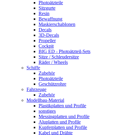
Photoätzteile
Sitzgurte
Resin
Bewaffnung
Maskierschablonen
Decals
3D-Decals
Propeller
Cockpit
BIG ED - Photoätzteil-Sets
Sitze / Schleudersitze
Räder / Wheels
Schiffe
Zubehör
Photoätzteile
Geschützrohre
Fahrzeuge
Zubehör
Modellbau-Material
Plastikplatten und Profile
sonstiges
Messingplatten und Profile
Aluplatten und Profile
Kupferplatten und Profile
Kabel und Drähte