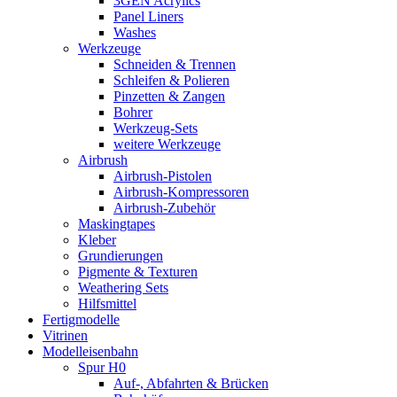
3GEN Acrylics
Panel Liners
Washes
Werkzeuge
Schneiden & Trennen
Schleifen & Polieren
Pinzetten & Zangen
Bohrer
Werkzeug-Sets
weitere Werkzeuge
Airbrush
Airbrush-Pistolen
Airbrush-Kompressoren
Airbrush-Zubehör
Maskingtapes
Kleber
Grundierungen
Pigmente & Texturen
Weathering Sets
Hilfsmittel
Fertigmodelle
Vitrinen
Modelleisenbahn
Spur H0
Auf-, Abfahrten & Brücken