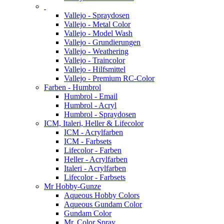
Vallejo - Spraydosen
Vallejo - Metal Color
Vallejo - Model Wash
Vallejo - Grundierungen
Vallejo - Weathering
Vallejo - Traincolor
Vallejo - Hilfsmittel
Vallejo - Premium RC-Color
Farben - Humbrol
Humbrol - Email
Humbrol - Acryl
Humbrol - Spraydosen
ICM, Italeri, Heller & Lifecolor
ICM - Acrylfarben
ICM - Farbsets
Lifecolor - Farben
Heller - Acrylfarben
Italeri - Acrylfarben
Lifecolor - Farbsets
Mr Hobby-Gunze
Aqueous Hobby Colors
Aqueous Gundam Color
Gundam Color
Mr. Color Spray