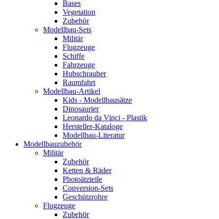
Bases
Vegetation
Zubehör
Modellbau-Sets
Militär
Flugzeuge
Schiffe
Fahrzeuge
Hubschrauber
Raumfahrt
Modellbau-Artikel
Kids - Modellbausätze
Dinosaurier
Leonardo da Vinci - Plastik
Hersteller-Kataloge
Modellbau-Literatur
Modellbauzubehör
Militär
Zubehör
Ketten & Räder
Photoätzteile
Conversion-Sets
Geschützrohre
Flugzeuge
Zubehör