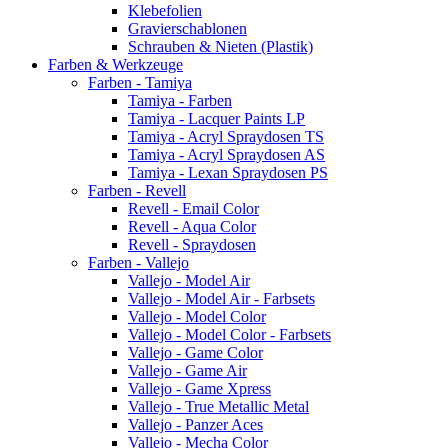
Klebefolien
Gravierschablonen
Schrauben & Nieten (Plastik)
Farben & Werkzeuge
Farben - Tamiya
Tamiya - Farben
Tamiya - Lacquer Paints LP
Tamiya - Acryl Spraydosen TS
Tamiya - Acryl Spraydosen AS
Tamiya - Lexan Spraydosen PS
Farben - Revell
Revell - Email Color
Revell - Aqua Color
Revell - Spraydosen
Farben - Vallejo
Vallejo - Model Air
Vallejo - Model Air - Farbsets
Vallejo - Model Color
Vallejo - Model Color - Farbsets
Vallejo - Game Color
Vallejo - Game Air
Vallejo - Game Xpress
Vallejo - True Metallic Metal
Vallejo - Panzer Aces
Vallejo - Mecha Color