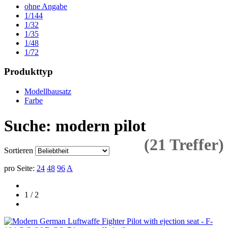
ohne Angabe
1/144
1/32
1/35
1/48
1/72
Produkttyp
Modellbausatz
Farbe
Suche: modern pilot
(21 Treffer)
Sortieren
pro Seite:
24
48
96
A
1 / 2