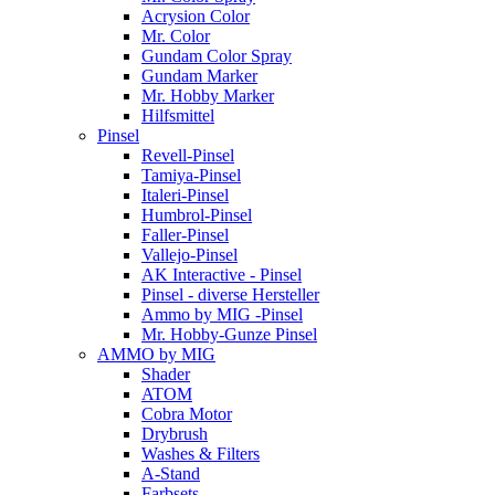
Acrysion Color
Mr. Color
Gundam Color Spray
Gundam Marker
Mr. Hobby Marker
Hilfsmittel
Pinsel
Revell-Pinsel
Tamiya-Pinsel
Italeri-Pinsel
Humbrol-Pinsel
Faller-Pinsel
Vallejo-Pinsel
AK Interactive - Pinsel
Pinsel - diverse Hersteller
Ammo by MIG -Pinsel
Mr. Hobby-Gunze Pinsel
AMMO by MIG
Shader
ATOM
Cobra Motor
Drybrush
Washes & Filters
A-Stand
Farbsets