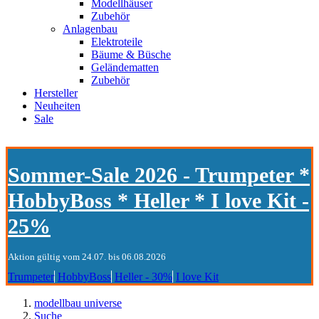
Modellhäuser
Zubehör
Anlagenbau
Elektroteile
Bäume & Büsche
Geländematten
Zubehör
Hersteller
Neuheiten
Sale
Sommer-Sale 2026 - Trumpeter *
HobbyBoss * Heller * I love Kit -
25%
Aktion gültig vom 24.07. bis 06.08.2026
Trumpeter
HobbyBoss
Heller - 30%
I love Kit
modellbau universe
Suche