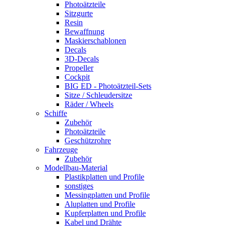
Photoätzteile
Sitzgurte
Resin
Bewaffnung
Maskierschablonen
Decals
3D-Decals
Propeller
Cockpit
BIG ED - Photoätzteil-Sets
Sitze / Schleudersitze
Räder / Wheels
Schiffe
Zubehör
Photoätzteile
Geschützrohre
Fahrzeuge
Zubehör
Modellbau-Material
Plastikplatten und Profile
sonstiges
Messingplatten und Profile
Aluplatten und Profile
Kupferplatten und Profile
Kabel und Drähte