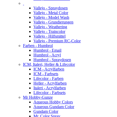
Vallejo - Spraydosen
Vallejo - Metal Color
Vallejo - Model Wash
Vallejo - Grundierungen
Vallejo - Weathering
Vallejo - Traincolor
Vallejo - Hilfsmittel
Vallejo - Premium RC-Color
Farben - Humbrol
Humbrol - Email
Humbrol - Acryl
Humbrol - Spraydosen
ICM, Italeri, Heller & Lifecolor
ICM - Acrylfarben
ICM - Farbsets
Lifecolor - Farben
Heller - Acrylfarben
Italeri - Acrylfarben
Lifecolor - Farbsets
Mr Hobby-Gunze
Aqueous Hobby Colors
Aqueous Gundam Color
Gundam Color
Mr. Color Spray