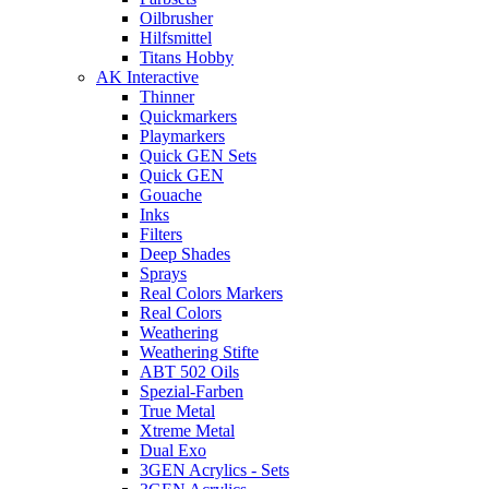
Oilbrusher
Hilfsmittel
Titans Hobby
AK Interactive
Thinner
Quickmarkers
Playmarkers
Quick GEN Sets
Quick GEN
Gouache
Inks
Filters
Deep Shades
Sprays
Real Colors Markers
Real Colors
Weathering
Weathering Stifte
ABT 502 Oils
Spezial-Farben
True Metal
Xtreme Metal
Dual Exo
3GEN Acrylics - Sets