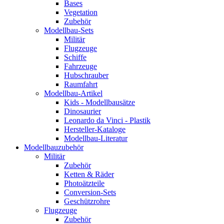
Bases
Vegetation
Zubehör
Modellbau-Sets
Militär
Flugzeuge
Schiffe
Fahrzeuge
Hubschrauber
Raumfahrt
Modellbau-Artikel
Kids - Modellbausätze
Dinosaurier
Leonardo da Vinci - Plastik
Hersteller-Kataloge
Modellbau-Literatur
Modellbauzubehör
Militär
Zubehör
Ketten & Räder
Photoätzteile
Conversion-Sets
Geschützrohre
Flugzeuge
Zubehör