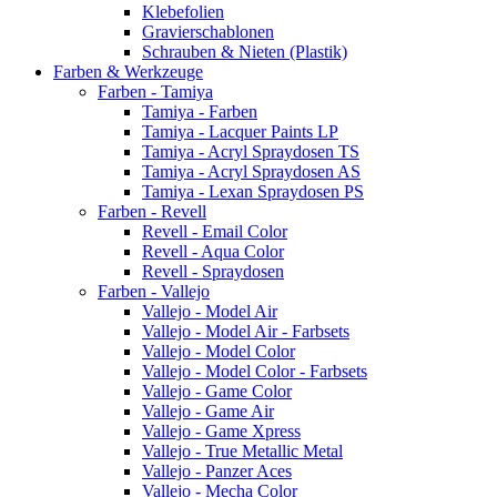
Klebefolien
Gravierschablonen
Schrauben & Nieten (Plastik)
Farben & Werkzeuge
Farben - Tamiya
Tamiya - Farben
Tamiya - Lacquer Paints LP
Tamiya - Acryl Spraydosen TS
Tamiya - Acryl Spraydosen AS
Tamiya - Lexan Spraydosen PS
Farben - Revell
Revell - Email Color
Revell - Aqua Color
Revell - Spraydosen
Farben - Vallejo
Vallejo - Model Air
Vallejo - Model Air - Farbsets
Vallejo - Model Color
Vallejo - Model Color - Farbsets
Vallejo - Game Color
Vallejo - Game Air
Vallejo - Game Xpress
Vallejo - True Metallic Metal
Vallejo - Panzer Aces
Vallejo - Mecha Color