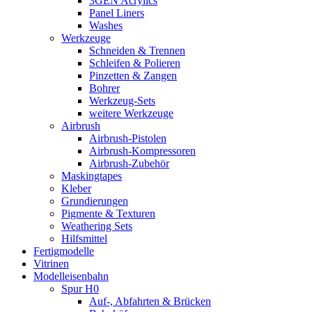
3GEN Acrylics
Panel Liners
Washes
Werkzeuge
Schneiden & Trennen
Schleifen & Polieren
Pinzetten & Zangen
Bohrer
Werkzeug-Sets
weitere Werkzeuge
Airbrush
Airbrush-Pistolen
Airbrush-Kompressoren
Airbrush-Zubehör
Maskingtapes
Kleber
Grundierungen
Pigmente & Texturen
Weathering Sets
Hilfsmittel
Fertigmodelle
Vitrinen
Modelleisenbahn
Spur H0
Auf-, Abfahrten & Brücken