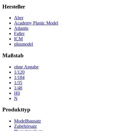
Hersteller
Aber
Academy Plastic Model
Atlantis
Faller
ICM
plusmodel
Maßstab
ohne Angabe
1/120
1/184
1/35
1/48
H0
N
Produkttyp
Modellbausatz
Zubehörsatz