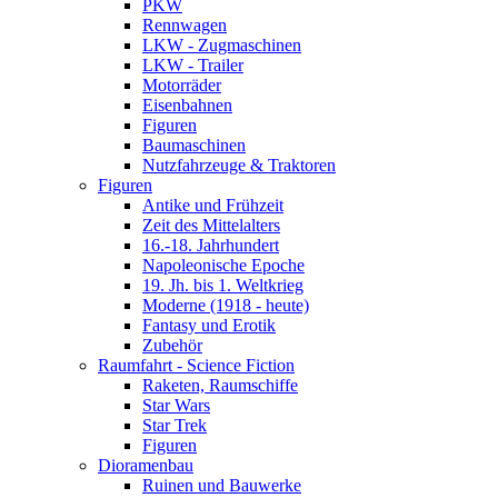
PKW
Rennwagen
LKW - Zugmaschinen
LKW - Trailer
Motorräder
Eisenbahnen
Figuren
Baumaschinen
Nutzfahrzeuge & Traktoren
Figuren
Antike und Frühzeit
Zeit des Mittelalters
16.-18. Jahrhundert
Napoleonische Epoche
19. Jh. bis 1. Weltkrieg
Moderne (1918 - heute)
Fantasy und Erotik
Zubehör
Raumfahrt - Science Fiction
Raketen, Raumschiffe
Star Wars
Star Trek
Figuren
Dioramenbau
Ruinen und Bauwerke