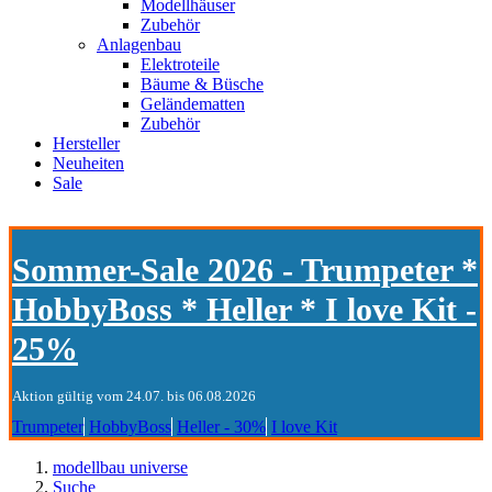
Modellhäuser
Zubehör
Anlagenbau
Elektroteile
Bäume & Büsche
Geländematten
Zubehör
Hersteller
Neuheiten
Sale
Sommer-Sale 2026 - Trumpeter *
HobbyBoss * Heller * I love Kit -
25%
Aktion gültig vom 24.07. bis 06.08.2026
Trumpeter
HobbyBoss
Heller - 30%
I love Kit
modellbau universe
Suche