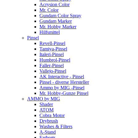
Acrysion Color
Mr. Color
Gundam Color Spray
Gundam Marker
Mr. Hobby Marker
Hilfsmittel
Pinsel
Revell-Pinsel
Tamiya-Pinsel
Italeri-Pinsel
Humbrol-Pinsel
Faller-Pinsel
Vallejo-Pinsel
AK Interactive - Pinsel
Pinsel - diverse Hersteller
Ammo by MIG -Pinsel
Mr. Hobby-Gunze Pinsel
AMMO by MIG
Shader
ATOM
Cobra Motor
Drybrush
Washes & Filters
A-Stand
Farbsets