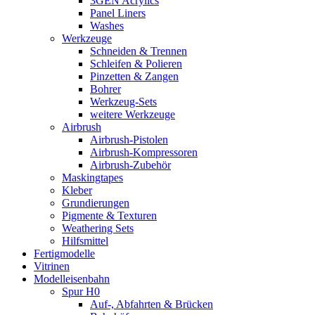
3GEN Acrylics
Panel Liners
Washes
Werkzeuge
Schneiden & Trennen
Schleifen & Polieren
Pinzetten & Zangen
Bohrer
Werkzeug-Sets
weitere Werkzeuge
Airbrush
Airbrush-Pistolen
Airbrush-Kompressoren
Airbrush-Zubehör
Maskingtapes
Kleber
Grundierungen
Pigmente & Texturen
Weathering Sets
Hilfsmittel
Fertigmodelle
Vitrinen
Modelleisenbahn
Spur H0
Auf-, Abfahrten & Brücken