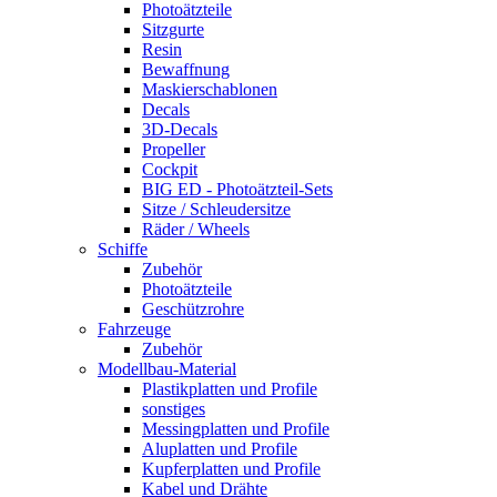
Photoätzteile
Sitzgurte
Resin
Bewaffnung
Maskierschablonen
Decals
3D-Decals
Propeller
Cockpit
BIG ED - Photoätzteil-Sets
Sitze / Schleudersitze
Räder / Wheels
Schiffe
Zubehör
Photoätzteile
Geschützrohre
Fahrzeuge
Zubehör
Modellbau-Material
Plastikplatten und Profile
sonstiges
Messingplatten und Profile
Aluplatten und Profile
Kupferplatten und Profile
Kabel und Drähte