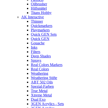
Oilbrusher
Hilfsmittel
Titans Hobby
AK Interactive
Thinner
Quickmarkers
Playmarkers
Quick GEN Sets
Quick GEN
Gouache
Inks
Filters
Deep Shades
Sprays
Real Colors Markers
Real Colors
Weathering
Weathering Stifte
ABT 502 Oils
Spezial-Farben
True Metal
Xtreme Metal
Dual Exo
3GEN Acrylics - Sets