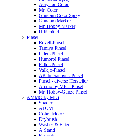
Acrysion Color
Mr. Color
Gundam Color Spray
Gundam Marker
Mr. Hobby Marker
Hilfsmittel
Pinsel
Revell-Pinsel
Tamiya-Pinsel
Italeri-Pinsel
Humbrol-Pinsel
Faller-Pinsel
Vallejo-Pinsel
AK Interactive - Pinsel
Pinsel - diverse Hersteller
Ammo by MIG -Pinsel
Mr. Hobby-Gunze Pinsel
AMMO by MIG
Shader
ATOM
Cobra Motor
Drybrush
Washes & Filters
A-Stand
Farbsets