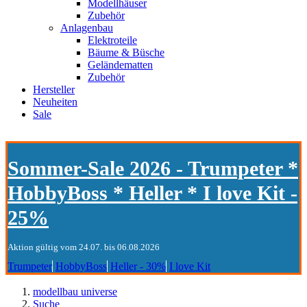
Modellhäuser
Zubehör
Anlagenbau
Elektroteile
Bäume & Büsche
Geländematten
Zubehör
Hersteller
Neuheiten
Sale
Sommer-Sale 2026 - Trumpeter *
HobbyBoss * Heller * I love Kit -
25%
Aktion gültig vom 24.07. bis 06.08.2026
Trumpeter
HobbyBoss
Heller - 30%
I love Kit
modellbau universe
Suche