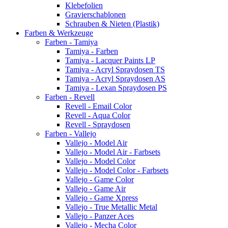
Klebefolien
Gravierschablonen
Schrauben & Nieten (Plastik)
Farben & Werkzeuge
Farben - Tamiya
Tamiya - Farben
Tamiya - Lacquer Paints LP
Tamiya - Acryl Spraydosen TS
Tamiya - Acryl Spraydosen AS
Tamiya - Lexan Spraydosen PS
Farben - Revell
Revell - Email Color
Revell - Aqua Color
Revell - Spraydosen
Farben - Vallejo
Vallejo - Model Air
Vallejo - Model Air - Farbsets
Vallejo - Model Color
Vallejo - Model Color - Farbsets
Vallejo - Game Color
Vallejo - Game Air
Vallejo - Game Xpress
Vallejo - True Metallic Metal
Vallejo - Panzer Aces
Vallejo - Mecha Color