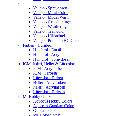
Vallejo - Spraydosen
Vallejo - Metal Color
Vallejo - Model Wash
Vallejo - Grundierungen
Vallejo - Weathering
Vallejo - Traincolor
Vallejo - Hilfsmittel
Vallejo - Premium RC-Color
Farben - Humbrol
Humbrol - Email
Humbrol - Acryl
Humbrol - Spraydosen
ICM, Italeri, Heller & Lifecolor
ICM - Acrylfarben
ICM - Farbsets
Lifecolor - Farben
Heller - Acrylfarben
Italeri - Acrylfarben
Lifecolor - Farbsets
Mr Hobby-Gunze
Aqueous Hobby Colors
Aqueous Gundam Color
Gundam Color
Mr. Color Spray