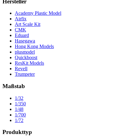
Hersteller
Academy Plastic Model
Airfix
Art Scale Kit
CMK
Eduard
Hasegawa
Hong Kong Models
plusmodel
Quickboost
ResKit Models
Revell
Trumpeter
Maßstab
1/32
1/350
1/48
1/700
1/72
Produkttyp