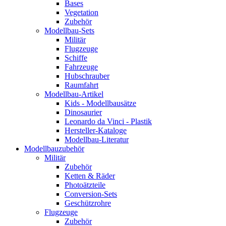
Bases
Vegetation
Zubehör
Modellbau-Sets
Militär
Flugzeuge
Schiffe
Fahrzeuge
Hubschrauber
Raumfahrt
Modellbau-Artikel
Kids - Modellbausätze
Dinosaurier
Leonardo da Vinci - Plastik
Hersteller-Kataloge
Modellbau-Literatur
Modellbauzubehör
Militär
Zubehör
Ketten & Räder
Photoätzteile
Conversion-Sets
Geschützrohre
Flugzeuge
Zubehör