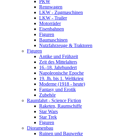
PKW
Rennwagen
LKW - Zugmaschinen
LKW - Trailer
Motorräder
Eisenbahnen
Figuren
Baumaschinen
Nutzfahrzeuge & Traktoren
Figuren
Antike und Frühzeit
Zeit des Mittelalters
16.-18. Jahrhundert
Napoleonische Epoche
19. Jh. bis 1. Weltkrieg
Moderne (1918 - heute)
Fantasy und Erotik
Zubehör
Raumfahrt - Science Fiction
Raketen, Raumschiffe
Star Wars
Star Trek
Figuren
Dioramenbau
Ruinen und Bauwerke