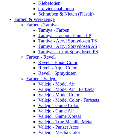
Klebefolien
Gravierschablonen
Schrauben & Nieten (Plastik)
Farben & Werkzeuge
Farben - Tamiya
Tamiya - Farben
Tamiya - Lacquer Paints LP
Tamiya - Acryl Spraydosen TS
Tamiya - Acryl Spraydosen AS
Tamiya - Lexan Spraydosen PS
Farben - Revell
Revell - Email Color
Revell - Aqua Color
Revell - Spraydosen
Farben - Vallejo
Vallejo - Model Air
Vallejo - Model Air - Farbsets
Vallejo - Model Color
Vallejo - Model Color - Farbsets
Vallejo - Game Color
Vallejo - Game Air
Vallejo - Game Xpress
Vallejo - True Metallic Metal
Vallejo - Panzer Aces
Vallejo - Mecha Color