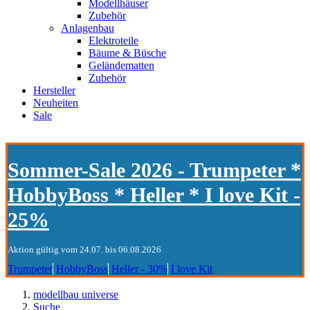
Modellhäuser
Zubehör
Anlagenbau
Elektroteile
Bäume & Büsche
Geländematten
Zubehör
Hersteller
Neuheiten
Sale
Sommer-Sale 2026 - Trumpeter *
HobbyBoss * Heller * I love Kit -
25%
Aktion gültig vom 24.07. bis 06.08.2026
Trumpeter
HobbyBoss
Heller - 30%
I love Kit
modellbau universe
Suche