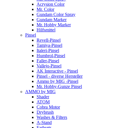
Acrysion Color
Mr. Color
Gundam Color Spray
Gundam Marker
Mr. Hobby Marker
Hilfsmittel
Pinsel
Revell-Pinsel
Tamiya-Pinsel
Italeri-Pinsel
Humbrol-Pinsel
Faller-Pinsel
Vallejo-Pinsel
AK Interactive - Pinsel
Pinsel - diverse Hersteller
Ammo by MIG -Pinsel
Mr. Hobby-Gunze Pinsel
AMMO by MIG
Shader
ATOM
Cobra Motor
Drybrush
Washes & Filters
A-Stand
Farbsets