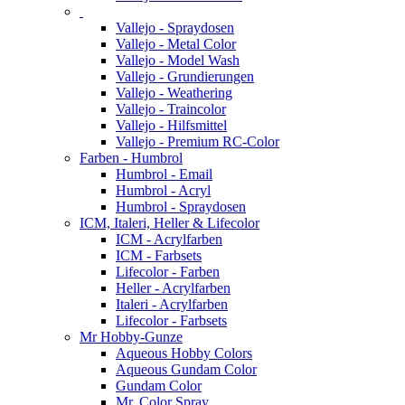
Vallejo - Spraydosen
Vallejo - Metal Color
Vallejo - Model Wash
Vallejo - Grundierungen
Vallejo - Weathering
Vallejo - Traincolor
Vallejo - Hilfsmittel
Vallejo - Premium RC-Color
Farben - Humbrol
Humbrol - Email
Humbrol - Acryl
Humbrol - Spraydosen
ICM, Italeri, Heller & Lifecolor
ICM - Acrylfarben
ICM - Farbsets
Lifecolor - Farben
Heller - Acrylfarben
Italeri - Acrylfarben
Lifecolor - Farbsets
Mr Hobby-Gunze
Aqueous Hobby Colors
Aqueous Gundam Color
Gundam Color
Mr. Color Spray