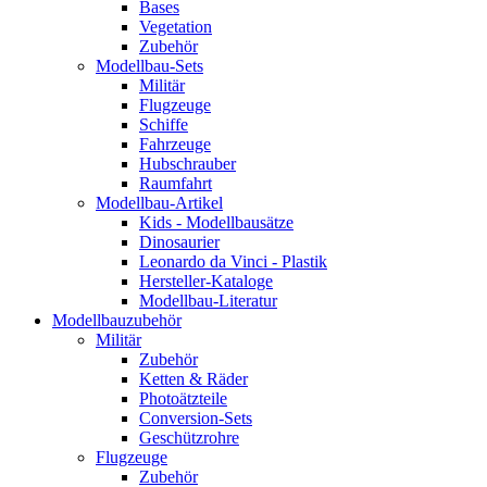
Bases
Vegetation
Zubehör
Modellbau-Sets
Militär
Flugzeuge
Schiffe
Fahrzeuge
Hubschrauber
Raumfahrt
Modellbau-Artikel
Kids - Modellbausätze
Dinosaurier
Leonardo da Vinci - Plastik
Hersteller-Kataloge
Modellbau-Literatur
Modellbauzubehör
Militär
Zubehör
Ketten & Räder
Photoätzteile
Conversion-Sets
Geschützrohre
Flugzeuge
Zubehör