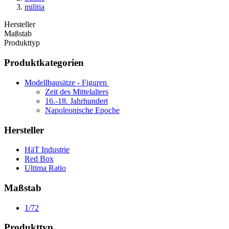
militia
Hersteller
Maßstab
Produkttyp
Produktkategorien
Modellbausätze - Figuren
Zeit des Mittelalters
16.-18. Jahrhundert
Napoleonische Epoche
Hersteller
HäT Industrie
Red Box
Ultima Ratio
Maßstab
1/72
Produkttyp