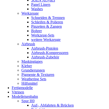
3GEN Acrylics
Panel Liners
Washes
Werkzeuge
Schneiden & Trennen
Schleifen & Polieren
Pinzetten & Zangen
Bohrer
Werkzeug-Sets
weitere Werkzeuge
Airbrush
Airbrush-Pistolen
Airbrush-Kompressoren
Airbrush-Zubehör
Maskingtapes
Kleber
Grundierungen
Pigmente & Texturen
Weathering Sets
Hilfsmittel
Fertigmodelle
Vitrinen
Modelleisenbahn
Spur H0
Auf-, Abfahrten & Brücken