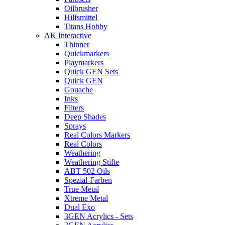
Oilbrusher
Hilfsmittel
Titans Hobby
AK Interactive
Thinner
Quickmarkers
Playmarkers
Quick GEN Sets
Quick GEN
Gouache
Inks
Filters
Deep Shades
Sprays
Real Colors Markers
Real Colors
Weathering
Weathering Stifte
ABT 502 Oils
Spezial-Farben
True Metal
Xtreme Metal
Dual Exo
3GEN Acrylics - Sets