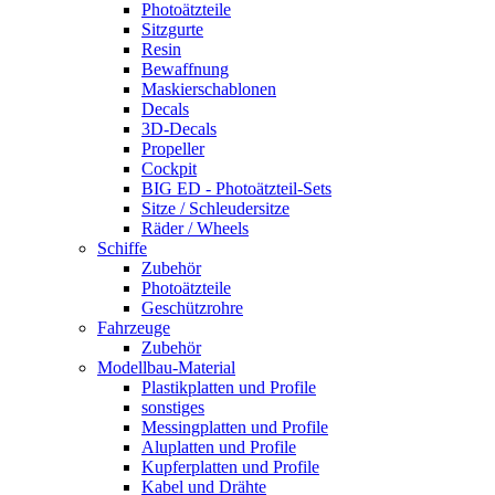
Photoätzteile
Sitzgurte
Resin
Bewaffnung
Maskierschablonen
Decals
3D-Decals
Propeller
Cockpit
BIG ED - Photoätzteil-Sets
Sitze / Schleudersitze
Räder / Wheels
Schiffe
Zubehör
Photoätzteile
Geschützrohre
Fahrzeuge
Zubehör
Modellbau-Material
Plastikplatten und Profile
sonstiges
Messingplatten und Profile
Aluplatten und Profile
Kupferplatten und Profile
Kabel und Drähte