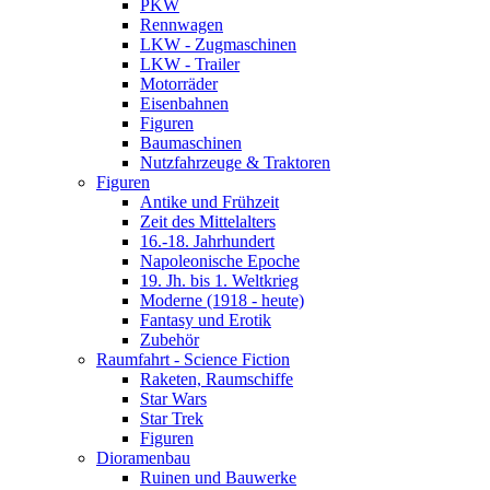
PKW
Rennwagen
LKW - Zugmaschinen
LKW - Trailer
Motorräder
Eisenbahnen
Figuren
Baumaschinen
Nutzfahrzeuge & Traktoren
Figuren
Antike und Frühzeit
Zeit des Mittelalters
16.-18. Jahrhundert
Napoleonische Epoche
19. Jh. bis 1. Weltkrieg
Moderne (1918 - heute)
Fantasy und Erotik
Zubehör
Raumfahrt - Science Fiction
Raketen, Raumschiffe
Star Wars
Star Trek
Figuren
Dioramenbau
Ruinen und Bauwerke