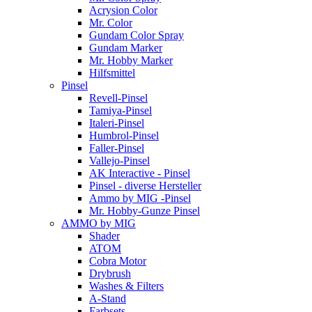
Acrysion Color
Mr. Color
Gundam Color Spray
Gundam Marker
Mr. Hobby Marker
Hilfsmittel
Pinsel
Revell-Pinsel
Tamiya-Pinsel
Italeri-Pinsel
Humbrol-Pinsel
Faller-Pinsel
Vallejo-Pinsel
AK Interactive - Pinsel
Pinsel - diverse Hersteller
Ammo by MIG -Pinsel
Mr. Hobby-Gunze Pinsel
AMMO by MIG
Shader
ATOM
Cobra Motor
Drybrush
Washes & Filters
A-Stand
Farbsets