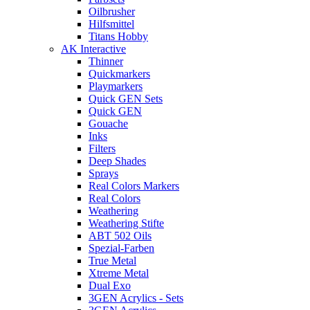
Oilbrusher
Hilfsmittel
Titans Hobby
AK Interactive
Thinner
Quickmarkers
Playmarkers
Quick GEN Sets
Quick GEN
Gouache
Inks
Filters
Deep Shades
Sprays
Real Colors Markers
Real Colors
Weathering
Weathering Stifte
ABT 502 Oils
Spezial-Farben
True Metal
Xtreme Metal
Dual Exo
3GEN Acrylics - Sets