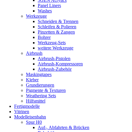
3GEN Acrylics
Panel Liners
Washes
Werkzeuge
Schneiden & Trennen
Schleifen & Polieren
Pinzetten & Zangen
Bohrer
Werkzeug-Sets
weitere Werkzeuge
Airbrush
Airbrush-Pistolen
Airbrush-Kompressoren
Airbrush-Zubehör
Maskingtapes
Kleber
Grundierungen
Pigmente & Texturen
Weathering Sets
Hilfsmittel
Fertigmodelle
Vitrinen
Modelleisenbahn
Spur H0
Auf-, Abfahrten & Brücken