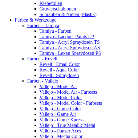
Klebefolien
Gravierschablonen
Schrauben & Nieten (Plastik)
Farben & Werkzeuge
Farben - Tamiya
Tamiya - Farben
Tamiya - Lacquer Paints LP
Tamiya - Acryl Spraydosen TS
Tamiya - Acryl Spraydosen AS
Tamiya - Lexan Spraydosen PS
Farben - Revell
Revell - Email Color
Revell - Aqua Color
Revell - Spraydosen
Farben - Vallejo
Vallejo - Model Air
Vallejo - Model Air - Farbsets
Vallejo - Model Color
Vallejo - Model Color - Farbsets
Vallejo - Game Color
Vallejo - Game Air
Vallejo - Game Xpress
Vallejo - True Metallic Metal
Vallejo - Panzer Aces
Vallejo - Mecha Color