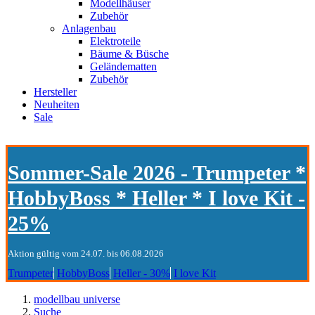
Modellhäuser
Zubehör
Anlagenbau
Elektroteile
Bäume & Büsche
Geländematten
Zubehör
Hersteller
Neuheiten
Sale
Sommer-Sale 2026 - Trumpeter *
HobbyBoss * Heller * I love Kit -
25%
Aktion gültig vom 24.07. bis 06.08.2026
Trumpeter
HobbyBoss
Heller - 30%
I love Kit
modellbau universe
Suche