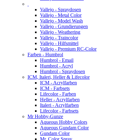
Vallejo - Spraydosen
Vallejo - Metal Color
Vallejo - Model Wash
Vallejo - Grundierungen
Vallejo - Weathering
Vallejo - Traincolor
Vallejo - Hilfsmittel
Vallejo - Premium RC-Color
Farben - Humbrol
Humbrol - Email
Humbrol - Acryl
Humbrol - Spraydosen
ICM, Italeri, Heller & Lifecolor
ICM - Acrylfarben
ICM - Farbsets
Lifecolor - Farben
Heller - Acrylfarben
Italeri - Acrylfarben
Lifecolor - Farbsets
Mr Hobby-Gunze
Aqueous Hobby Colors
Aqueous Gundam Color
Gundam Color
Mr. Color Spray