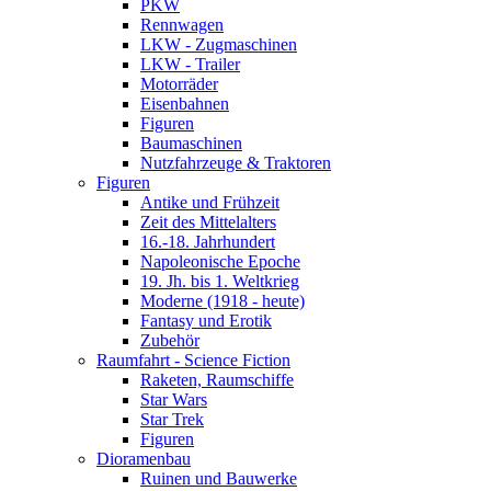
PKW
Rennwagen
LKW - Zugmaschinen
LKW - Trailer
Motorräder
Eisenbahnen
Figuren
Baumaschinen
Nutzfahrzeuge & Traktoren
Figuren
Antike und Frühzeit
Zeit des Mittelalters
16.-18. Jahrhundert
Napoleonische Epoche
19. Jh. bis 1. Weltkrieg
Moderne (1918 - heute)
Fantasy und Erotik
Zubehör
Raumfahrt - Science Fiction
Raketen, Raumschiffe
Star Wars
Star Trek
Figuren
Dioramenbau
Ruinen und Bauwerke