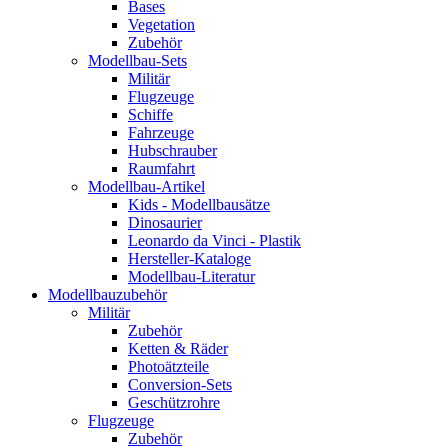
Bases
Vegetation
Zubehör
Modellbau-Sets
Militär
Flugzeuge
Schiffe
Fahrzeuge
Hubschrauber
Raumfahrt
Modellbau-Artikel
Kids - Modellbausätze
Dinosaurier
Leonardo da Vinci - Plastik
Hersteller-Kataloge
Modellbau-Literatur
Modellbauzubehör
Militär
Zubehör
Ketten & Räder
Photoätzteile
Conversion-Sets
Geschützrohre
Flugzeuge
Zubehör