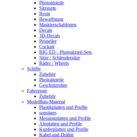
Photoätzteile
Sitzgurte
Resin
Bewaffnung
Maskierschablonen
Decals
3D-Decals
Propeller
Cockpit
BIG ED - Photoätzteil-Sets
Sitze / Schleudersitze
Räder / Wheels
Schiffe
Zubehör
Photoätzteile
Geschützrohre
Fahrzeuge
Zubehör
Modellbau-Material
Plastikplatten und Profile
sonstiges
Messingplatten und Profile
Aluplatten und Profile
Kupferplatten und Profile
Kabel und Drähte