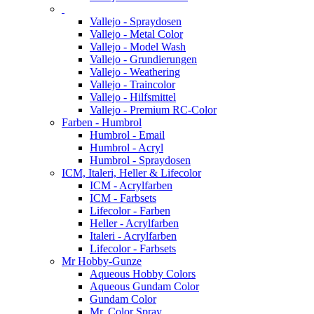
Vallejo - Spraydosen
Vallejo - Metal Color
Vallejo - Model Wash
Vallejo - Grundierungen
Vallejo - Weathering
Vallejo - Traincolor
Vallejo - Hilfsmittel
Vallejo - Premium RC-Color
Farben - Humbrol
Humbrol - Email
Humbrol - Acryl
Humbrol - Spraydosen
ICM, Italeri, Heller & Lifecolor
ICM - Acrylfarben
ICM - Farbsets
Lifecolor - Farben
Heller - Acrylfarben
Italeri - Acrylfarben
Lifecolor - Farbsets
Mr Hobby-Gunze
Aqueous Hobby Colors
Aqueous Gundam Color
Gundam Color
Mr. Color Spray