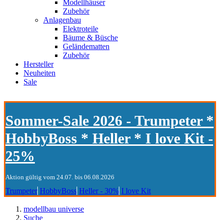
Modellhäuser
Zubehör
Anlagenbau
Elektroteile
Bäume & Büsche
Geländematten
Zubehör
Hersteller
Neuheiten
Sale
Sommer-Sale 2026 - Trumpeter *
HobbyBoss * Heller * I love Kit -
25%
Aktion gültig vom 24.07. bis 06.08.2026
Trumpeter
HobbyBoss
Heller - 30%
I love Kit
modellbau universe
Suche