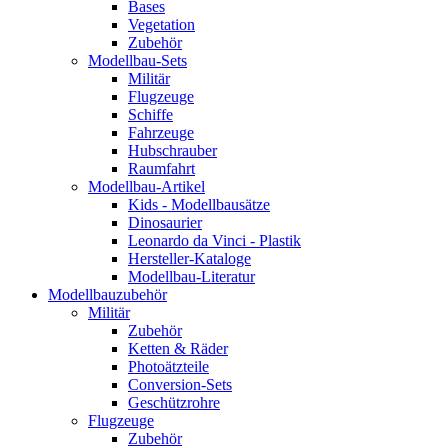
Bases
Vegetation
Zubehör
Modellbau-Sets
Militär
Flugzeuge
Schiffe
Fahrzeuge
Hubschrauber
Raumfahrt
Modellbau-Artikel
Kids - Modellbausätze
Dinosaurier
Leonardo da Vinci - Plastik
Hersteller-Kataloge
Modellbau-Literatur
Modellbauzubehör
Militär
Zubehör
Ketten & Räder
Photoätzteile
Conversion-Sets
Geschützrohre
Flugzeuge
Zubehör