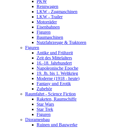
PKW
Rennwagen
LKW - Zugmaschinen
LKW - Trailer
Motorräder
Eisenbahnen
Figuren
Baumaschinen
Nutzfahrzeuge & Traktoren
Figuren
Antike und Frühzeit
Zeit des Mittelalters
16.-18. Jahrhundert
Napoleonische Epoche
19. Jh. bis 1. Weltkrieg
Moderne (1918 - heute)
Fantasy und Erotik
Zubehör
Raumfahrt - Science Fiction
Raketen, Raumschiffe
Star Wars
Star Trek
Figuren
Dioramenbau
Ruinen und Bauwerke