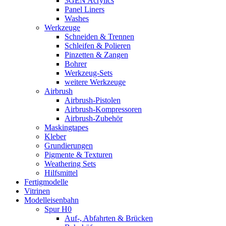
3GEN Acrylics
Panel Liners
Washes
Werkzeuge
Schneiden & Trennen
Schleifen & Polieren
Pinzetten & Zangen
Bohrer
Werkzeug-Sets
weitere Werkzeuge
Airbrush
Airbrush-Pistolen
Airbrush-Kompressoren
Airbrush-Zubehör
Maskingtapes
Kleber
Grundierungen
Pigmente & Texturen
Weathering Sets
Hilfsmittel
Fertigmodelle
Vitrinen
Modelleisenbahn
Spur H0
Auf-, Abfahrten & Brücken