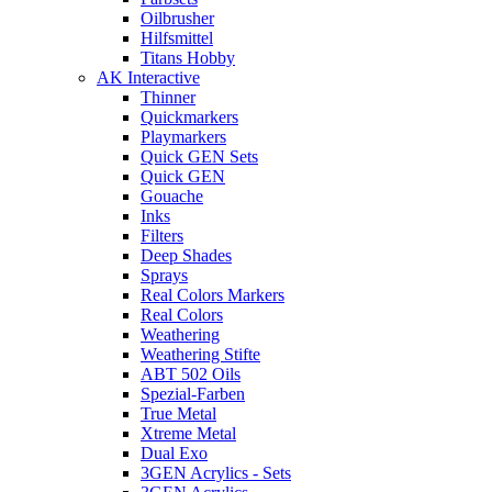
Oilbrusher
Hilfsmittel
Titans Hobby
AK Interactive
Thinner
Quickmarkers
Playmarkers
Quick GEN Sets
Quick GEN
Gouache
Inks
Filters
Deep Shades
Sprays
Real Colors Markers
Real Colors
Weathering
Weathering Stifte
ABT 502 Oils
Spezial-Farben
True Metal
Xtreme Metal
Dual Exo
3GEN Acrylics - Sets