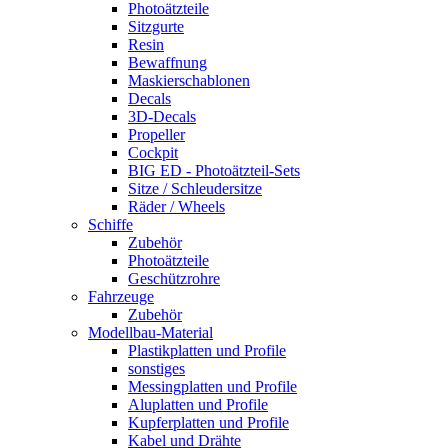
Photoätzteile
Sitzgurte
Resin
Bewaffnung
Maskierschablonen
Decals
3D-Decals
Propeller
Cockpit
BIG ED - Photoätzteil-Sets
Sitze / Schleudersitze
Räder / Wheels
Schiffe
Zubehör
Photoätzteile
Geschützrohre
Fahrzeuge
Zubehör
Modellbau-Material
Plastikplatten und Profile
sonstiges
Messingplatten und Profile
Aluplatten und Profile
Kupferplatten und Profile
Kabel und Drähte