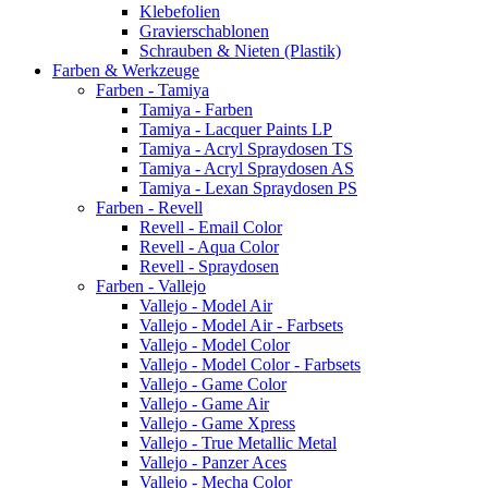
Klebefolien
Gravierschablonen
Schrauben & Nieten (Plastik)
Farben & Werkzeuge
Farben - Tamiya
Tamiya - Farben
Tamiya - Lacquer Paints LP
Tamiya - Acryl Spraydosen TS
Tamiya - Acryl Spraydosen AS
Tamiya - Lexan Spraydosen PS
Farben - Revell
Revell - Email Color
Revell - Aqua Color
Revell - Spraydosen
Farben - Vallejo
Vallejo - Model Air
Vallejo - Model Air - Farbsets
Vallejo - Model Color
Vallejo - Model Color - Farbsets
Vallejo - Game Color
Vallejo - Game Air
Vallejo - Game Xpress
Vallejo - True Metallic Metal
Vallejo - Panzer Aces
Vallejo - Mecha Color