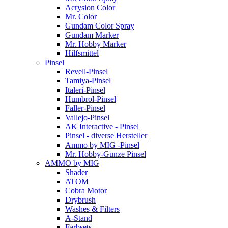
Acrysion Color
Mr. Color
Gundam Color Spray
Gundam Marker
Mr. Hobby Marker
Hilfsmittel
Pinsel
Revell-Pinsel
Tamiya-Pinsel
Italeri-Pinsel
Humbrol-Pinsel
Faller-Pinsel
Vallejo-Pinsel
AK Interactive - Pinsel
Pinsel - diverse Hersteller
Ammo by MIG -Pinsel
Mr. Hobby-Gunze Pinsel
AMMO by MIG
Shader
ATOM
Cobra Motor
Drybrush
Washes & Filters
A-Stand
Farbsets