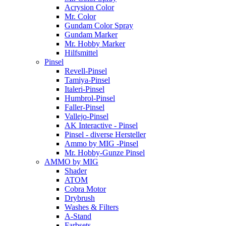
Acrysion Color
Mr. Color
Gundam Color Spray
Gundam Marker
Mr. Hobby Marker
Hilfsmittel
Pinsel
Revell-Pinsel
Tamiya-Pinsel
Italeri-Pinsel
Humbrol-Pinsel
Faller-Pinsel
Vallejo-Pinsel
AK Interactive - Pinsel
Pinsel - diverse Hersteller
Ammo by MIG -Pinsel
Mr. Hobby-Gunze Pinsel
AMMO by MIG
Shader
ATOM
Cobra Motor
Drybrush
Washes & Filters
A-Stand
Farbsets