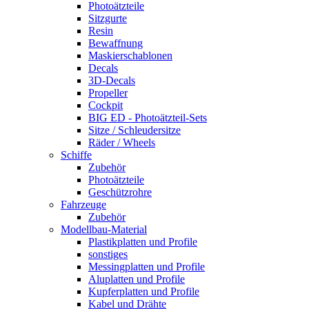
Photoätzteile
Sitzgurte
Resin
Bewaffnung
Maskierschablonen
Decals
3D-Decals
Propeller
Cockpit
BIG ED - Photoätzteil-Sets
Sitze / Schleudersitze
Räder / Wheels
Schiffe
Zubehör
Photoätzteile
Geschützrohre
Fahrzeuge
Zubehör
Modellbau-Material
Plastikplatten und Profile
sonstiges
Messingplatten und Profile
Aluplatten und Profile
Kupferplatten und Profile
Kabel und Drähte