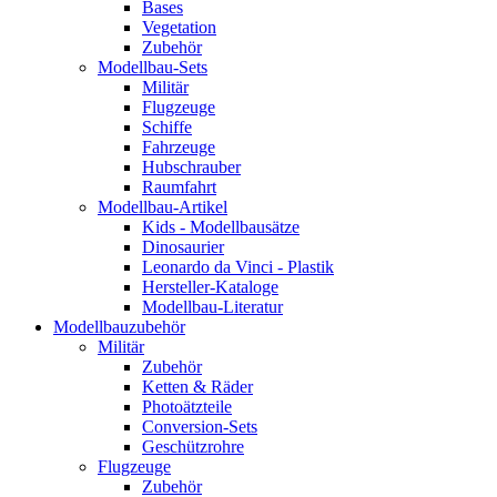
Bases
Vegetation
Zubehör
Modellbau-Sets
Militär
Flugzeuge
Schiffe
Fahrzeuge
Hubschrauber
Raumfahrt
Modellbau-Artikel
Kids - Modellbausätze
Dinosaurier
Leonardo da Vinci - Plastik
Hersteller-Kataloge
Modellbau-Literatur
Modellbauzubehör
Militär
Zubehör
Ketten & Räder
Photoätzteile
Conversion-Sets
Geschützrohre
Flugzeuge
Zubehör