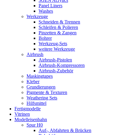
3GEN Acrylics
Panel Liners
Washes
Werkzeuge
Schneiden & Trennen
Schleifen & Polieren
Pinzetten & Zangen
Bohrer
Werkzeug-Sets
weitere Werkzeuge
Airbrush
Airbrush-Pistolen
Airbrush-Kompressoren
Airbrush-Zubehör
Maskingtapes
Kleber
Grundierungen
Pigmente & Texturen
Weathering Sets
Hilfsmittel
Fertigmodelle
Vitrinen
Modelleisenbahn
Spur H0
Auf-, Abfahrten & Brücken