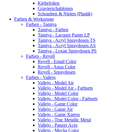
Klebefolien
Gravierschablonen
Schrauben & Nieten (Plastik)
Farben & Werkzeuge
Farben - Tamiya
Tamiya - Farben
Tamiya - Lacquer Paints LP
Tamiya - Acryl Spraydosen TS
Tamiya - Acryl Spraydosen AS
Tamiya - Lexan Spraydosen PS
Farben - Revell
Revell - Email Color
Revell - Aqua Color
Revell - Spraydosen
Farben - Vallejo
Vallejo - Model Air
Vallejo - Model Air - Farbsets
Vallejo - Model Color
Vallejo - Model Color - Farbsets
Vallejo - Game Color
Vallejo - Game Air
Vallejo - Game Xpress
Vallejo - True Metallic Metal
Vallejo - Panzer Aces
Vallejo - Mecha Color