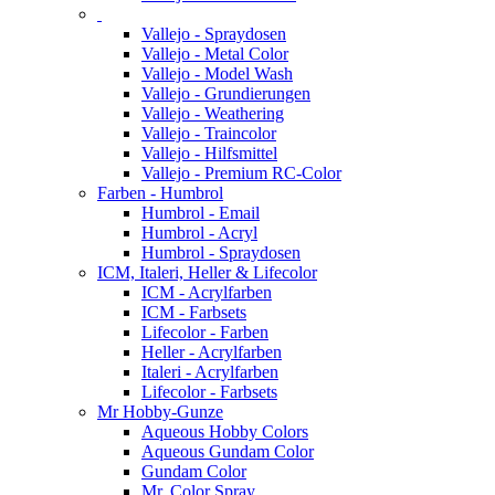
Vallejo - Spraydosen
Vallejo - Metal Color
Vallejo - Model Wash
Vallejo - Grundierungen
Vallejo - Weathering
Vallejo - Traincolor
Vallejo - Hilfsmittel
Vallejo - Premium RC-Color
Farben - Humbrol
Humbrol - Email
Humbrol - Acryl
Humbrol - Spraydosen
ICM, Italeri, Heller & Lifecolor
ICM - Acrylfarben
ICM - Farbsets
Lifecolor - Farben
Heller - Acrylfarben
Italeri - Acrylfarben
Lifecolor - Farbsets
Mr Hobby-Gunze
Aqueous Hobby Colors
Aqueous Gundam Color
Gundam Color
Mr. Color Spray