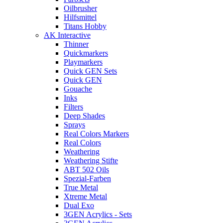
Oilbrusher
Hilfsmittel
Titans Hobby
AK Interactive
Thinner
Quickmarkers
Playmarkers
Quick GEN Sets
Quick GEN
Gouache
Inks
Filters
Deep Shades
Sprays
Real Colors Markers
Real Colors
Weathering
Weathering Stifte
ABT 502 Oils
Spezial-Farben
True Metal
Xtreme Metal
Dual Exo
3GEN Acrylics - Sets