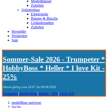
Modellhäuser
Zubehör
Anlagenbau
Elektroteile
Bäume & Büsche
Geländematten
Zubehör
Hersteller
Neuheiten
Sale
Sommer-Sale 2026 - Trumpeter *
HobbyBoss * Heller * I love Kit -
25%
Aktion gültig vom 24.07. bis 06.08.2026
Trumpeter
HobbyBoss
Heller - 30%
I love Kit
modellbau universe
Suche