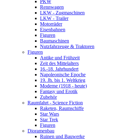
PKW
Rennwagen
LKW - Zugmaschinen
LKW - Trailer
Motorräder
Eisenbahnen
Figuren
Baumaschinen
Nutzfahrzeuge & Traktoren
Figuren
Antike und Frühzeit
Zeit des Mittelalters
16.-18. Jahrhundert
Napoleonische Epoche
19. Jh. bis 1. Weltkrieg
Moderne (1918 - heute)
Fantasy und Erotik
Zubehör
Raumfahrt - Science Fiction
Raketen, Raumschiffe
Star Wars
Star Trek
Figuren
Dioramenbau
Ruinen und Bauwerke