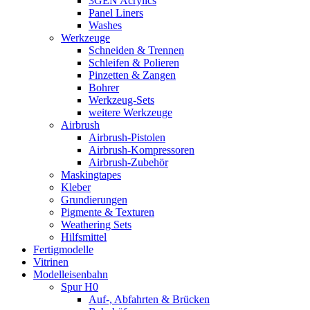
3GEN Acrylics
Panel Liners
Washes
Werkzeuge
Schneiden & Trennen
Schleifen & Polieren
Pinzetten & Zangen
Bohrer
Werkzeug-Sets
weitere Werkzeuge
Airbrush
Airbrush-Pistolen
Airbrush-Kompressoren
Airbrush-Zubehör
Maskingtapes
Kleber
Grundierungen
Pigmente & Texturen
Weathering Sets
Hilfsmittel
Fertigmodelle
Vitrinen
Modelleisenbahn
Spur H0
Auf-, Abfahrten & Brücken