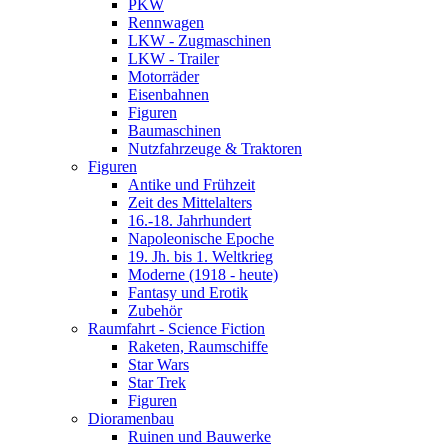
PKW
Rennwagen
LKW - Zugmaschinen
LKW - Trailer
Motorräder
Eisenbahnen
Figuren
Baumaschinen
Nutzfahrzeuge & Traktoren
Figuren
Antike und Frühzeit
Zeit des Mittelalters
16.-18. Jahrhundert
Napoleonische Epoche
19. Jh. bis 1. Weltkrieg
Moderne (1918 - heute)
Fantasy und Erotik
Zubehör
Raumfahrt - Science Fiction
Raketen, Raumschiffe
Star Wars
Star Trek
Figuren
Dioramenbau
Ruinen und Bauwerke