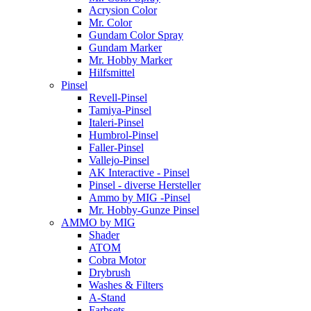
Acrysion Color
Mr. Color
Gundam Color Spray
Gundam Marker
Mr. Hobby Marker
Hilfsmittel
Pinsel
Revell-Pinsel
Tamiya-Pinsel
Italeri-Pinsel
Humbrol-Pinsel
Faller-Pinsel
Vallejo-Pinsel
AK Interactive - Pinsel
Pinsel - diverse Hersteller
Ammo by MIG -Pinsel
Mr. Hobby-Gunze Pinsel
AMMO by MIG
Shader
ATOM
Cobra Motor
Drybrush
Washes & Filters
A-Stand
Farbsets