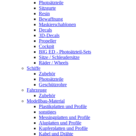
Photoätzteile
Sitzgurte
Resin
Bewaffnung
Maskierschablonen
Decals
3D-Decals
Propeller
Cockpit
BIG ED - Photoätzteil-Sets
Sitze / Schleudersitze
Räder / Wheels
Schiffe
Zubehör
Photoätzteile
Geschützrohre
Fahrzeuge
Zubehör
Modellbau-Material
Plastikplatten und Profile
sonstiges
Messingplatten und Profile
Aluplatten und Profile
Kupferplatten und Profile
Kabel und Drähte