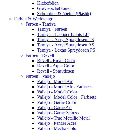
Klebefolien
Gravierschablonen
Schrauben & Nieten (Plastik)
Farben & Werkzeuge
Farben - Tamiya
Tamiya - Farben
Tamiya - Lacquer Paints LP
Tamiya - Acryl Spraydosen TS
Tamiya - Acryl Spraydosen AS
Tamiya - Lexan Spraydosen PS
Farben - Revell
Revell - Email Color
Revell - Aqua Color
Revell - Spraydosen
Farben - Vallejo
Vallejo - Model Air
Vallejo - Model Air - Farbsets
Vallejo - Model Color
Vallejo - Model Color - Farbsets
Vallejo - Game Color
Vallejo - Game Air
Vallejo - Game Xpress
Vallejo - True Metallic Metal
Vallejo - Panzer Aces
Vallejo - Mecha Color