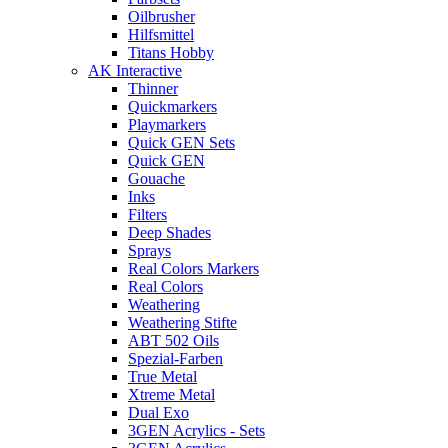
Oilbrusher
Hilfsmittel
Titans Hobby
AK Interactive
Thinner
Quickmarkers
Playmarkers
Quick GEN Sets
Quick GEN
Gouache
Inks
Filters
Deep Shades
Sprays
Real Colors Markers
Real Colors
Weathering
Weathering Stifte
ABT 502 Oils
Spezial-Farben
True Metal
Xtreme Metal
Dual Exo
3GEN Acrylics - Sets