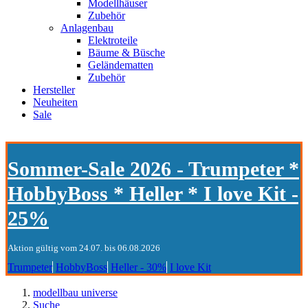
Modellhäuser
Zubehör
Anlagenbau
Elektroteile
Bäume & Büsche
Geländematten
Zubehör
Hersteller
Neuheiten
Sale
Sommer-Sale 2026 - Trumpeter *
HobbyBoss * Heller * I love Kit -
25%
Aktion gültig vom 24.07. bis 06.08.2026
Trumpeter
HobbyBoss
Heller - 30%
I love Kit
modellbau universe
Suche