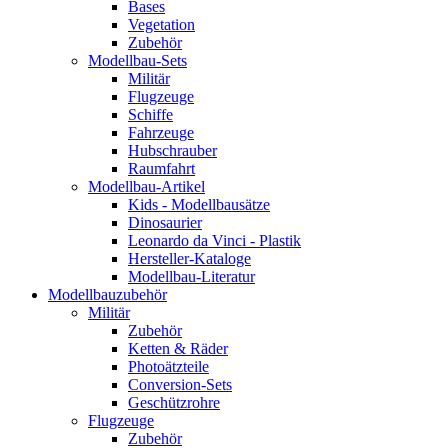
Bases
Vegetation
Zubehör
Modellbau-Sets
Militär
Flugzeuge
Schiffe
Fahrzeuge
Hubschrauber
Raumfahrt
Modellbau-Artikel
Kids - Modellbausätze
Dinosaurier
Leonardo da Vinci - Plastik
Hersteller-Kataloge
Modellbau-Literatur
Modellbauzubehör
Militär
Zubehör
Ketten & Räder
Photoätzteile
Conversion-Sets
Geschützrohre
Flugzeuge
Zubehör