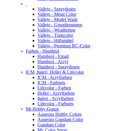
Vallejo - Spraydosen
Vallejo - Metal Color
Vallejo - Model Wash
Vallejo - Grundierungen
Vallejo - Weathering
Vallejo - Traincolor
Vallejo - Hilfsmittel
Vallejo - Premium RC-Color
Farben - Humbrol
Humbrol - Email
Humbrol - Acryl
Humbrol - Spraydosen
ICM, Italeri, Heller & Lifecolor
ICM - Acrylfarben
ICM - Farbsets
Lifecolor - Farben
Heller - Acrylfarben
Italeri - Acrylfarben
Lifecolor - Farbsets
Mr Hobby-Gunze
Aqueous Hobby Colors
Aqueous Gundam Color
Gundam Color
Mr. Color Spray