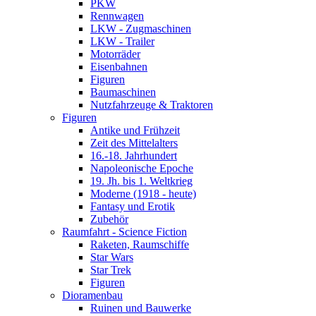
PKW
Rennwagen
LKW - Zugmaschinen
LKW - Trailer
Motorräder
Eisenbahnen
Figuren
Baumaschinen
Nutzfahrzeuge & Traktoren
Figuren
Antike und Frühzeit
Zeit des Mittelalters
16.-18. Jahrhundert
Napoleonische Epoche
19. Jh. bis 1. Weltkrieg
Moderne (1918 - heute)
Fantasy und Erotik
Zubehör
Raumfahrt - Science Fiction
Raketen, Raumschiffe
Star Wars
Star Trek
Figuren
Dioramenbau
Ruinen und Bauwerke