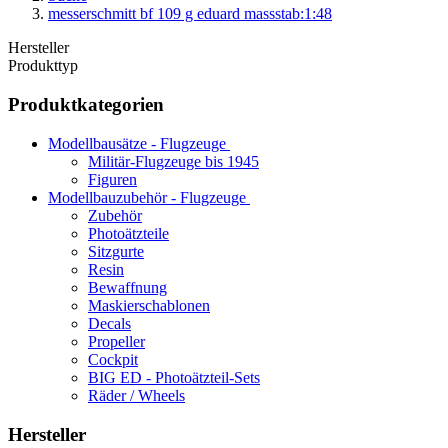
messerschmitt bf 109 g eduard massstab:1:48
Hersteller
Produkttyp
Produktkategorien
Modellbausätze - Flugzeuge
Militär-Flugzeuge bis 1945
Figuren
Modellbauzubehör - Flugzeuge
Zubehör
Photoätzteile
Sitzgurte
Resin
Bewaffnung
Maskierschablonen
Decals
Propeller
Cockpit
BIG ED - Photoätzteil-Sets
Räder / Wheels
Hersteller