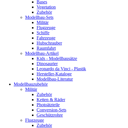
Bases
Vegetation
Zubehör
Modellbau-Sets
Militär
Flugzeuge
Schiffe
Fahrzeuge
Hubschrauber
Raumfahrt
Modellbau-Artikel
Kids - Modellbausätze
Dinosaurier
Leonardo da Vinci - Plastik
Hersteller-Kataloge
Modellbau-Literatur
Modellbauzubehör
Militär
Zubehör
Ketten & Räder
Photoätzteile
Conversion-Sets
Geschützrohre
Flugzeuge
Zubehör