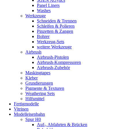
3GEN Acrylics
Panel Liners
Washes
Werkzeuge
Schneiden & Trennen
Schleifen & Polieren
Pinzetten & Zangen
Bohrer
Werkzeug-Sets
weitere Werkzeuge
Airbrush
Airbrush-Pistolen
Airbrush-Kompressoren
Airbrush-Zubehör
Maskingtapes
Kleber
Grundierungen
Pigmente & Texturen
Weathering Sets
Hilfsmittel
Fertigmodelle
Vitrinen
Modelleisenbahn
Spur H0
Auf-, Abfahrten & Brücken