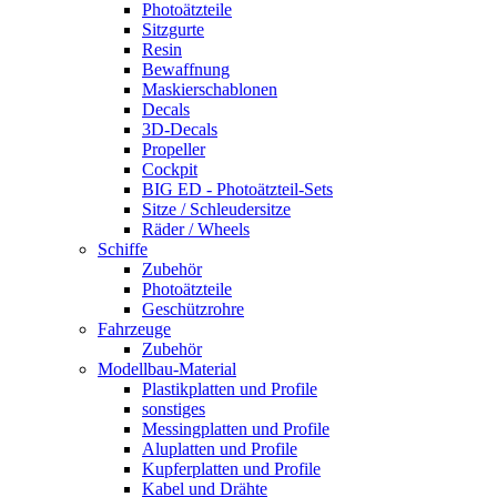
Photoätzteile
Sitzgurte
Resin
Bewaffnung
Maskierschablonen
Decals
3D-Decals
Propeller
Cockpit
BIG ED - Photoätzteil-Sets
Sitze / Schleudersitze
Räder / Wheels
Schiffe
Zubehör
Photoätzteile
Geschützrohre
Fahrzeuge
Zubehör
Modellbau-Material
Plastikplatten und Profile
sonstiges
Messingplatten und Profile
Aluplatten und Profile
Kupferplatten und Profile
Kabel und Drähte