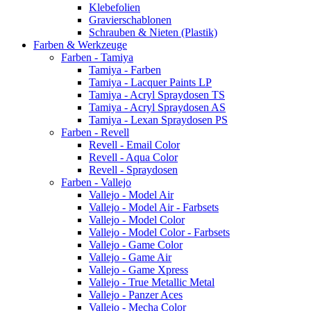
Klebefolien
Gravierschablonen
Schrauben & Nieten (Plastik)
Farben & Werkzeuge
Farben - Tamiya
Tamiya - Farben
Tamiya - Lacquer Paints LP
Tamiya - Acryl Spraydosen TS
Tamiya - Acryl Spraydosen AS
Tamiya - Lexan Spraydosen PS
Farben - Revell
Revell - Email Color
Revell - Aqua Color
Revell - Spraydosen
Farben - Vallejo
Vallejo - Model Air
Vallejo - Model Air - Farbsets
Vallejo - Model Color
Vallejo - Model Color - Farbsets
Vallejo - Game Color
Vallejo - Game Air
Vallejo - Game Xpress
Vallejo - True Metallic Metal
Vallejo - Panzer Aces
Vallejo - Mecha Color