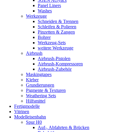
3GEN Acrylics
Panel Liners
Washes
Werkzeuge
Schneiden & Trennen
Schleifen & Polieren
Pinzetten & Zangen
Bohrer
Werkzeug-Sets
weitere Werkzeuge
Airbrush
Airbrush-Pistolen
Airbrush-Kompressoren
Airbrush-Zubehör
Maskingtapes
Kleber
Grundierungen
Pigmente & Texturen
Weathering Sets
Hilfsmittel
Fertigmodelle
Vitrinen
Modelleisenbahn
Spur H0
Auf-, Abfahrten & Brücken