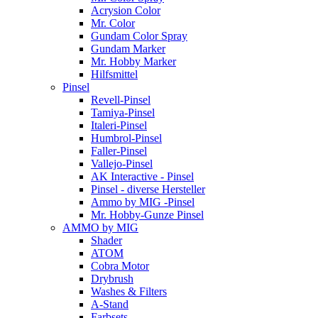
Acrysion Color
Mr. Color
Gundam Color Spray
Gundam Marker
Mr. Hobby Marker
Hilfsmittel
Pinsel
Revell-Pinsel
Tamiya-Pinsel
Italeri-Pinsel
Humbrol-Pinsel
Faller-Pinsel
Vallejo-Pinsel
AK Interactive - Pinsel
Pinsel - diverse Hersteller
Ammo by MIG -Pinsel
Mr. Hobby-Gunze Pinsel
AMMO by MIG
Shader
ATOM
Cobra Motor
Drybrush
Washes & Filters
A-Stand
Farbsets