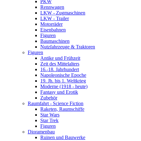
PKW
Rennwagen
LKW - Zugmaschinen
LKW - Trailer
Motorräder
Eisenbahnen
Figuren
Baumaschinen
Nutzfahrzeuge & Traktoren
Figuren
Antike und Frühzeit
Zeit des Mittelalters
16.-18. Jahrhundert
Napoleonische Epoche
19. Jh. bis 1. Weltkrieg
Moderne (1918 - heute)
Fantasy und Erotik
Zubehör
Raumfahrt - Science Fiction
Raketen, Raumschiffe
Star Wars
Star Trek
Figuren
Dioramenbau
Ruinen und Bauwerke