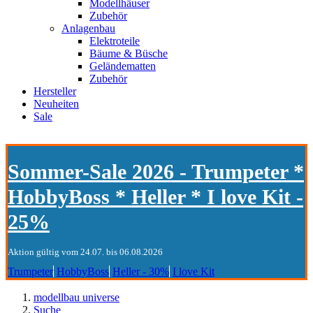
Modellhäuser
Zubehör
Anlagenbau
Elektroteile
Bäume & Büsche
Geländematten
Zubehör
Hersteller
Neuheiten
Sale
Sommer-Sale 2026 - Trumpeter *
HobbyBoss * Heller * I love Kit -
25%
Aktion gültig vom 24.07. bis 06.08.2026
Trumpeter
HobbyBoss
Heller - 30%
I love Kit
modellbau universe
Suche