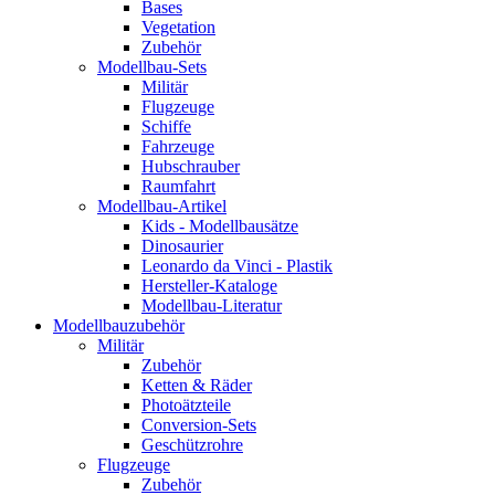
Bases
Vegetation
Zubehör
Modellbau-Sets
Militär
Flugzeuge
Schiffe
Fahrzeuge
Hubschrauber
Raumfahrt
Modellbau-Artikel
Kids - Modellbausätze
Dinosaurier
Leonardo da Vinci - Plastik
Hersteller-Kataloge
Modellbau-Literatur
Modellbauzubehör
Militär
Zubehör
Ketten & Räder
Photoätzteile
Conversion-Sets
Geschützrohre
Flugzeuge
Zubehör