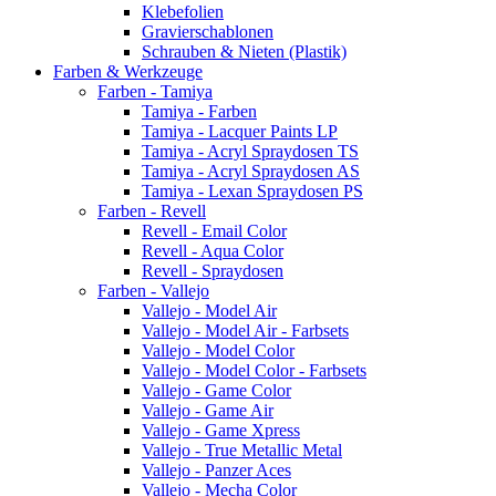
Klebefolien
Gravierschablonen
Schrauben & Nieten (Plastik)
Farben & Werkzeuge
Farben - Tamiya
Tamiya - Farben
Tamiya - Lacquer Paints LP
Tamiya - Acryl Spraydosen TS
Tamiya - Acryl Spraydosen AS
Tamiya - Lexan Spraydosen PS
Farben - Revell
Revell - Email Color
Revell - Aqua Color
Revell - Spraydosen
Farben - Vallejo
Vallejo - Model Air
Vallejo - Model Air - Farbsets
Vallejo - Model Color
Vallejo - Model Color - Farbsets
Vallejo - Game Color
Vallejo - Game Air
Vallejo - Game Xpress
Vallejo - True Metallic Metal
Vallejo - Panzer Aces
Vallejo - Mecha Color