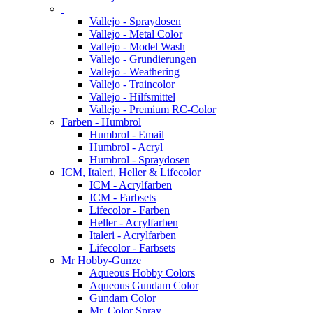
Vallejo - Spraydosen
Vallejo - Metal Color
Vallejo - Model Wash
Vallejo - Grundierungen
Vallejo - Weathering
Vallejo - Traincolor
Vallejo - Hilfsmittel
Vallejo - Premium RC-Color
Farben - Humbrol
Humbrol - Email
Humbrol - Acryl
Humbrol - Spraydosen
ICM, Italeri, Heller & Lifecolor
ICM - Acrylfarben
ICM - Farbsets
Lifecolor - Farben
Heller - Acrylfarben
Italeri - Acrylfarben
Lifecolor - Farbsets
Mr Hobby-Gunze
Aqueous Hobby Colors
Aqueous Gundam Color
Gundam Color
Mr. Color Spray