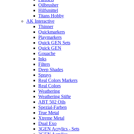
Oilbrusher
Hilfsmittel
Titans Hobby
AK Interactive
Thinner
Quickmarkers
Playmarkers
Quick GEN Sets
Quick GEN
Gouache
Inks
Filters
Deep Shades
Sprays
Real Colors Markers
Real Colors
Weathering
Weathering Stifte
ABT 502 Oils
Spezial-Farben
True Metal
Xtreme Metal
Dual Exo
3GEN Acrylics - Sets