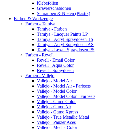
Klebefolien
Gravierschablonen
Schrauben & Nieten (Plastik)
Farben & Werkzeuge
Farben - Tamiya
Tamiya - Farben
Tamiya - Lacquer Paints LP
Tamiya - Acryl Spraydosen TS
Tamiya - Acryl Spraydosen AS
Tamiya - Lexan Spraydosen PS
Farben - Revell
Revell - Email Color
Revell - Aqua Color
Revell - Spraydosen
Farben - Vallejo
Vallejo - Model Air
Vallejo - Model Air - Farbsets
Vallejo - Model Color
Vallejo - Model Color - Farbsets
Vallejo - Game Color
Vallejo - Game Air
Vallejo - Game Xpress
Vallejo - True Metallic Metal
Vallejo - Panzer Aces
Vallejo - Mecha Color