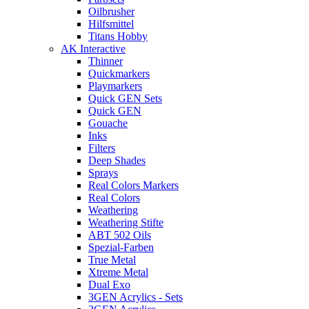
Oilbrusher
Hilfsmittel
Titans Hobby
AK Interactive
Thinner
Quickmarkers
Playmarkers
Quick GEN Sets
Quick GEN
Gouache
Inks
Filters
Deep Shades
Sprays
Real Colors Markers
Real Colors
Weathering
Weathering Stifte
ABT 502 Oils
Spezial-Farben
True Metal
Xtreme Metal
Dual Exo
3GEN Acrylics - Sets