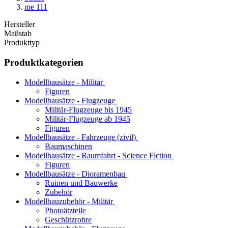
me 111
Hersteller
Maßstab
Produkttyp
Produktkategorien
Modellbausätze - Militär
Figuren
Modellbausätze - Flugzeuge
Militär-Flugzeuge bis 1945
Militär-Flugzeuge ab 1945
Figuren
Modellbausätze - Fahrzeuge (zivil)
Baumaschinen
Modellbausätze - Raumfahrt - Science Fiction
Figuren
Modellbausätze - Dioramenbau
Ruinen und Bauwerke
Zubehör
Modellbauzubehör - Militär
Photoätzteile
Geschützrohre