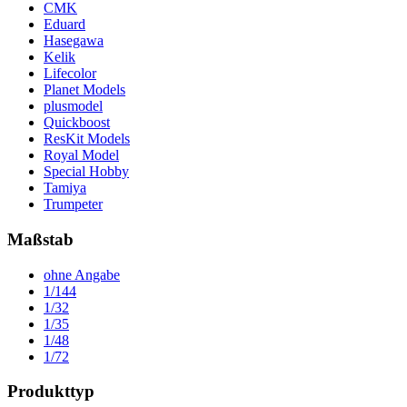
CMK
Eduard
Hasegawa
Kelik
Lifecolor
Planet Models
plusmodel
Quickboost
ResKit Models
Royal Model
Special Hobby
Tamiya
Trumpeter
Maßstab
ohne Angabe
1/144
1/32
1/35
1/48
1/72
Produkttyp