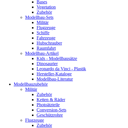
Bases
Vegetation
Zubehör
Modellbau-Sets
Militär
Flugzeuge
Schiffe
Fahrzeuge
Hubschrauber
Raumfahrt
Modellbau-Artikel
Kids - Modellbausätze
Dinosaurier
Leonardo da Vinci - Plastik
Hersteller-Kataloge
Modellbau-Literatur
Modellbauzubehör
Militär
Zubehör
Ketten & Räder
Photoätzteile
Conversion-Sets
Geschützrohre
Flugzeuge
Zubehör