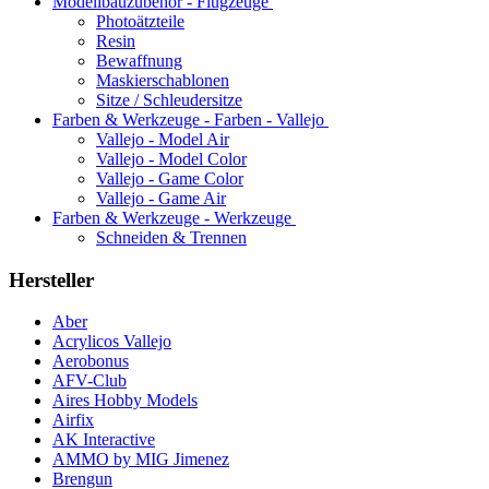
Modellbauzubehör - Flugzeuge
Photoätzteile
Resin
Bewaffnung
Maskierschablonen
Sitze / Schleudersitze
Farben & Werkzeuge - Farben - Vallejo
Vallejo - Model Air
Vallejo - Model Color
Vallejo - Game Color
Vallejo - Game Air
Farben & Werkzeuge - Werkzeuge
Schneiden & Trennen
Hersteller
Aber
Acrylicos Vallejo
Aerobonus
AFV-Club
Aires Hobby Models
Airfix
AK Interactive
AMMO by MIG Jimenez
Brengun