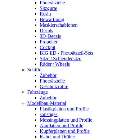
Photoätzteile
Sitzgurte
Resin
Bewaffnung
Maskierschablonen
Decals
3D-Decals
Propeller
Cockpit
BIG ED - Photoätzteil-Sets
Sitze / Schleudersitze
Räder / Wheels
Schiffe
Zubehör
Photoätzteile
Geschützrohre
Fahrzeuge
Zubehör
Modellbau-Material
Plastikplatten und Profile
sonstiges
Messingplatten und Profile
Aluplatten und Profile
Kupferplatten und Profile
Kabel und Drähte