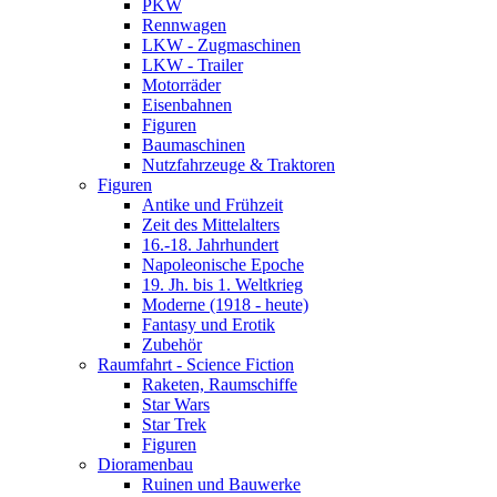
PKW
Rennwagen
LKW - Zugmaschinen
LKW - Trailer
Motorräder
Eisenbahnen
Figuren
Baumaschinen
Nutzfahrzeuge & Traktoren
Figuren
Antike und Frühzeit
Zeit des Mittelalters
16.-18. Jahrhundert
Napoleonische Epoche
19. Jh. bis 1. Weltkrieg
Moderne (1918 - heute)
Fantasy und Erotik
Zubehör
Raumfahrt - Science Fiction
Raketen, Raumschiffe
Star Wars
Star Trek
Figuren
Dioramenbau
Ruinen und Bauwerke