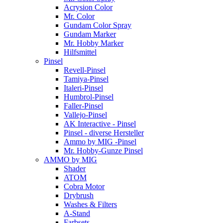
Acrysion Color
Mr. Color
Gundam Color Spray
Gundam Marker
Mr. Hobby Marker
Hilfsmittel
Pinsel
Revell-Pinsel
Tamiya-Pinsel
Italeri-Pinsel
Humbrol-Pinsel
Faller-Pinsel
Vallejo-Pinsel
AK Interactive - Pinsel
Pinsel - diverse Hersteller
Ammo by MIG -Pinsel
Mr. Hobby-Gunze Pinsel
AMMO by MIG
Shader
ATOM
Cobra Motor
Drybrush
Washes & Filters
A-Stand
Farbsets