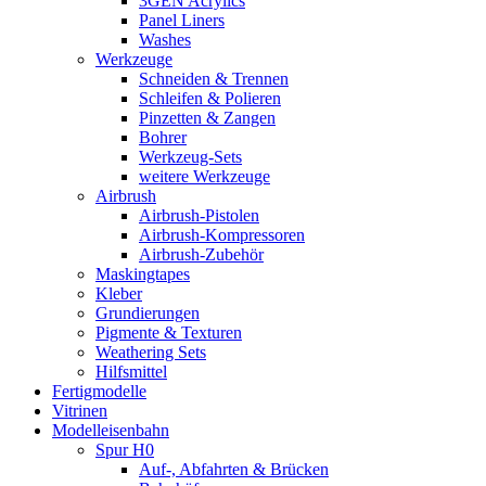
3GEN Acrylics
Panel Liners
Washes
Werkzeuge
Schneiden & Trennen
Schleifen & Polieren
Pinzetten & Zangen
Bohrer
Werkzeug-Sets
weitere Werkzeuge
Airbrush
Airbrush-Pistolen
Airbrush-Kompressoren
Airbrush-Zubehör
Maskingtapes
Kleber
Grundierungen
Pigmente & Texturen
Weathering Sets
Hilfsmittel
Fertigmodelle
Vitrinen
Modelleisenbahn
Spur H0
Auf-, Abfahrten & Brücken