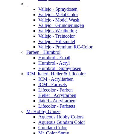
Vallejo - Spraydosen
Vallejo - Metal Color
Vallejo - Model Wash
Vallejo - Grundierungen
Vallejo - Weathering
Vallejo - Traincolor
Vallejo - Hilfsmittel
Vallejo - Premium RC-Color
Farben - Humbrol
Humbrol - Email
Humbrol - Acryl
Humbrol - Spraydosen
ICM, Italeri, Heller & Lifecolor
ICM - Acrylfarben
ICM - Farbsets
Lifecolor - Farben
Heller - Acrylfarben
Italeri - Acrylfarben
Lifecolor - Farbsets
Mr Hobby-Gunze
Aqueous Hobby Colors
Aqueous Gundam Color
Gundam Color
Mr. Color Spray