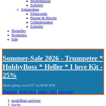
Modellhäuser
Zubehör
Anlagenbau
Elektroteile
Bäume & Büsche
Geländematten
Zubehör
Hersteller
Neuheiten
Sale
Sommer-Sale 2026 - Trumpeter *
HobbyBoss * Heller * I love Kit -
25%
Aktion gültig vom 24.07. bis 06.08.2026
Trumpeter
HobbyBoss
Heller - 30%
I love Kit
modellbau universe
Suche