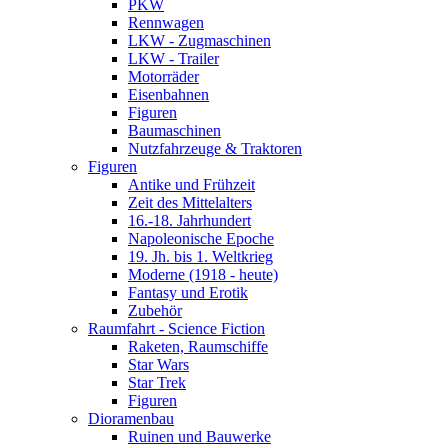
PKW
Rennwagen
LKW - Zugmaschinen
LKW - Trailer
Motorräder
Eisenbahnen
Figuren
Baumaschinen
Nutzfahrzeuge & Traktoren
Figuren
Antike und Frühzeit
Zeit des Mittelalters
16.-18. Jahrhundert
Napoleonische Epoche
19. Jh. bis 1. Weltkrieg
Moderne (1918 - heute)
Fantasy und Erotik
Zubehör
Raumfahrt - Science Fiction
Raketen, Raumschiffe
Star Wars
Star Trek
Figuren
Dioramenbau
Ruinen und Bauwerke