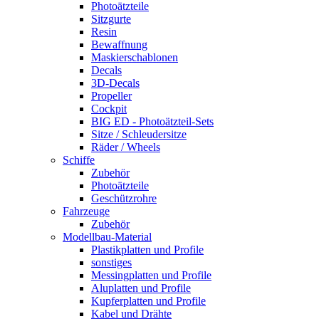
Photoätzteile
Sitzgurte
Resin
Bewaffnung
Maskierschablonen
Decals
3D-Decals
Propeller
Cockpit
BIG ED - Photoätzteil-Sets
Sitze / Schleudersitze
Räder / Wheels
Schiffe
Zubehör
Photoätzteile
Geschützrohre
Fahrzeuge
Zubehör
Modellbau-Material
Plastikplatten und Profile
sonstiges
Messingplatten und Profile
Aluplatten und Profile
Kupferplatten und Profile
Kabel und Drähte