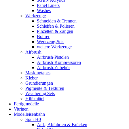
3GEN Acrylics
Panel Liners
Washes
Werkzeuge
Schneiden & Trennen
Schleifen & Polieren
Pinzetten & Zangen
Bohrer
Werkzeug-Sets
weitere Werkzeuge
Airbrush
Airbrush-Pistolen
Airbrush-Kompressoren
Airbrush-Zubehör
Maskingtapes
Kleber
Grundierungen
Pigmente & Texturen
Weathering Sets
Hilfsmittel
Fertigmodelle
Vitrinen
Modelleisenbahn
Spur H0
Auf-, Abfahrten & Brücken