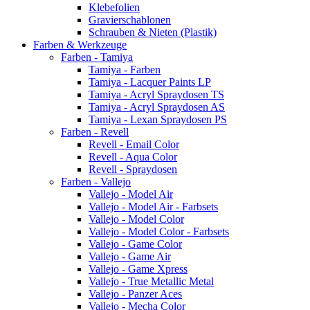
Klebefolien
Gravierschablonen
Schrauben & Nieten (Plastik)
Farben & Werkzeuge
Farben - Tamiya
Tamiya - Farben
Tamiya - Lacquer Paints LP
Tamiya - Acryl Spraydosen TS
Tamiya - Acryl Spraydosen AS
Tamiya - Lexan Spraydosen PS
Farben - Revell
Revell - Email Color
Revell - Aqua Color
Revell - Spraydosen
Farben - Vallejo
Vallejo - Model Air
Vallejo - Model Air - Farbsets
Vallejo - Model Color
Vallejo - Model Color - Farbsets
Vallejo - Game Color
Vallejo - Game Air
Vallejo - Game Xpress
Vallejo - True Metallic Metal
Vallejo - Panzer Aces
Vallejo - Mecha Color