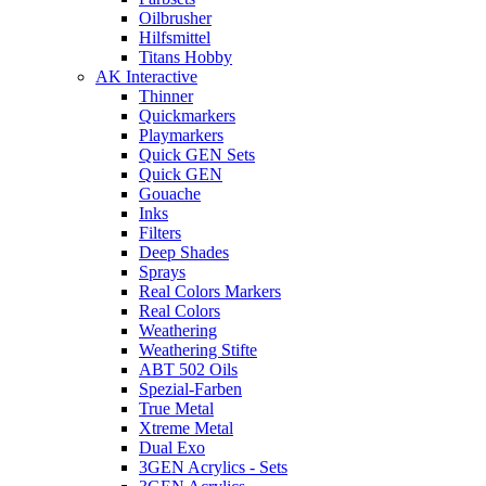
Oilbrusher
Hilfsmittel
Titans Hobby
AK Interactive
Thinner
Quickmarkers
Playmarkers
Quick GEN Sets
Quick GEN
Gouache
Inks
Filters
Deep Shades
Sprays
Real Colors Markers
Real Colors
Weathering
Weathering Stifte
ABT 502 Oils
Spezial-Farben
True Metal
Xtreme Metal
Dual Exo
3GEN Acrylics - Sets