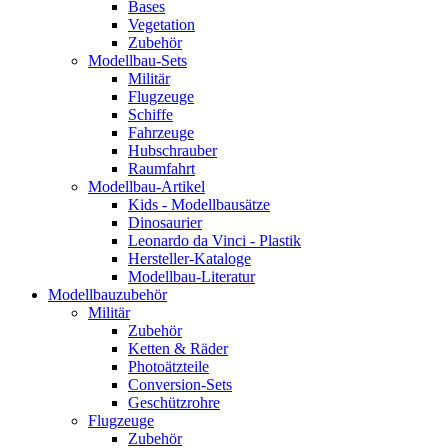
Bases
Vegetation
Zubehör
Modellbau-Sets
Militär
Flugzeuge
Schiffe
Fahrzeuge
Hubschrauber
Raumfahrt
Modellbau-Artikel
Kids - Modellbausätze
Dinosaurier
Leonardo da Vinci - Plastik
Hersteller-Kataloge
Modellbau-Literatur
Modellbauzubehör
Militär
Zubehör
Ketten & Räder
Photoätzteile
Conversion-Sets
Geschützrohre
Flugzeuge
Zubehör