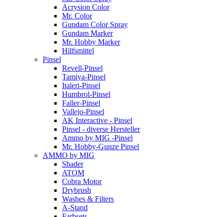
Acrysion Color
Mr. Color
Gundam Color Spray
Gundam Marker
Mr. Hobby Marker
Hilfsmittel
Pinsel
Revell-Pinsel
Tamiya-Pinsel
Italeri-Pinsel
Humbrol-Pinsel
Faller-Pinsel
Vallejo-Pinsel
AK Interactive - Pinsel
Pinsel - diverse Hersteller
Ammo by MIG -Pinsel
Mr. Hobby-Gunze Pinsel
AMMO by MIG
Shader
ATOM
Cobra Motor
Drybrush
Washes & Filters
A-Stand
Farbsets