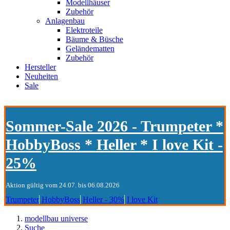
Modellhäuser
Zubehör
Anlagenbau
Elektroteile
Bäume & Büsche
Geländematten
Zubehör
Hersteller
Neuheiten
Sale
Sommer-Sale 2026 - Trumpeter *
HobbyBoss * Heller * I love Kit -
25%
Aktion gültig vom 24.07. bis 06.08.2026
Trumpeter
HobbyBoss
Heller - 30%
I love Kit
modellbau universe
Suche