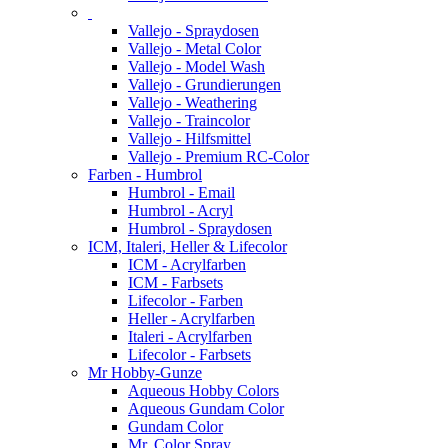
Vallejo - Spraydosen
Vallejo - Metal Color
Vallejo - Model Wash
Vallejo - Grundierungen
Vallejo - Weathering
Vallejo - Traincolor
Vallejo - Hilfsmittel
Vallejo - Premium RC-Color
Farben - Humbrol
Humbrol - Email
Humbrol - Acryl
Humbrol - Spraydosen
ICM, Italeri, Heller & Lifecolor
ICM - Acrylfarben
ICM - Farbsets
Lifecolor - Farben
Heller - Acrylfarben
Italeri - Acrylfarben
Lifecolor - Farbsets
Mr Hobby-Gunze
Aqueous Hobby Colors
Aqueous Gundam Color
Gundam Color
Mr. Color Spray