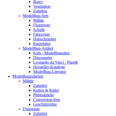
Bases
Vegetation
Zubehör
Modellbau-Sets
Militär
Flugzeuge
Schiffe
Fahrzeuge
Hubschrauber
Raumfahrt
Modellbau-Artikel
Kids - Modellbausätze
Dinosaurier
Leonardo da Vinci - Plastik
Hersteller-Kataloge
Modellbau-Literatur
Modellbauzubehör
Militär
Zubehör
Ketten & Räder
Photoätzteile
Conversion-Sets
Geschützrohre
Flugzeuge
Zubehör