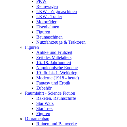
PKW
Rennwagen
LKW - Zugmaschinen
LKW - Trailer
Motorräder
Eisenbahnen
Figuren
Baumaschinen
Nutzfahrzeuge & Traktoren
Figuren
Antike und Frühzeit
Zeit des Mittelalters
16.-18. Jahrhundert
Napoleonische Epoche
19. Jh. bis 1. Weltkrieg
Moderne (1918 - heute)
Fantasy und Erotik
Zubehör
Raumfahrt - Science Fiction
Raketen, Raumschiffe
Star Wars
Star Trek
Figuren
Dioramenbau
Ruinen und Bauwerke