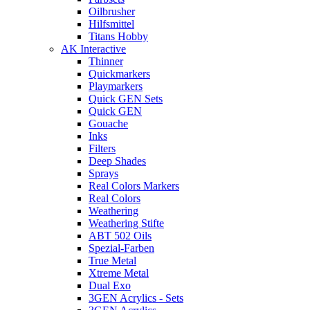
Oilbrusher
Hilfsmittel
Titans Hobby
AK Interactive
Thinner
Quickmarkers
Playmarkers
Quick GEN Sets
Quick GEN
Gouache
Inks
Filters
Deep Shades
Sprays
Real Colors Markers
Real Colors
Weathering
Weathering Stifte
ABT 502 Oils
Spezial-Farben
True Metal
Xtreme Metal
Dual Exo
3GEN Acrylics - Sets