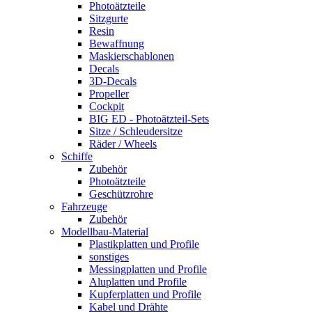
Photoätzteile
Sitzgurte
Resin
Bewaffnung
Maskierschablonen
Decals
3D-Decals
Propeller
Cockpit
BIG ED - Photoätzteil-Sets
Sitze / Schleudersitze
Räder / Wheels
Schiffe
Zubehör
Photoätzteile
Geschützrohre
Fahrzeuge
Zubehör
Modellbau-Material
Plastikplatten und Profile
sonstiges
Messingplatten und Profile
Aluplatten und Profile
Kupferplatten und Profile
Kabel und Drähte