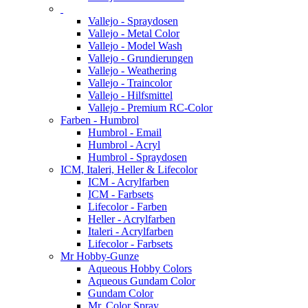
Vallejo - Spraydosen
Vallejo - Metal Color
Vallejo - Model Wash
Vallejo - Grundierungen
Vallejo - Weathering
Vallejo - Traincolor
Vallejo - Hilfsmittel
Vallejo - Premium RC-Color
Farben - Humbrol
Humbrol - Email
Humbrol - Acryl
Humbrol - Spraydosen
ICM, Italeri, Heller & Lifecolor
ICM - Acrylfarben
ICM - Farbsets
Lifecolor - Farben
Heller - Acrylfarben
Italeri - Acrylfarben
Lifecolor - Farbsets
Mr Hobby-Gunze
Aqueous Hobby Colors
Aqueous Gundam Color
Gundam Color
Mr. Color Spray