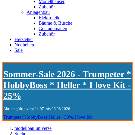
Modellhäuser
Zubehör
Anlagenbau
Elektroteile
Bäume & Büsche
Geländematten
Zubehör
Hersteller
Neuheiten
Sale
Sommer-Sale 2026 - Trumpeter *
HobbyBoss * Heller * I love Kit -
25%
Aktion gültig vom 24.07. bis 06.08.2026
Trumpeter
HobbyBoss
Heller - 30%
I love Kit
modellbau universe
Suche