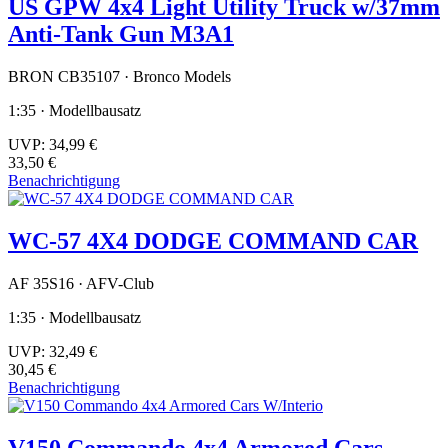
US GPW 4x4 Light Utility Truck w/37mm
Anti-Tank Gun M3A1
BRON CB35107 · Bronco Models
1:35 · Modellbausatz
UVP:
34,99 €
33,50 €
Benachrichtigung
WC-57 4X4 DODGE COMMAND CAR
AF 35S16 · AFV-Club
1:35 · Modellbausatz
UVP:
32,49 €
30,45 €
Benachrichtigung
V150 Commando 4x4 Armored Cars