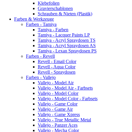
Klebefolien
Gravierschablonen
Schrauben & Nieten (Plastik)
Farben & Werkzeuge
Farben - Tamiya
Tamiya - Farben
Tamiya - Lacquer Paints LP
Tamiya - Acryl Spraydosen TS
Tamiya - Acryl Spraydosen AS
Tamiya - Lexan Spraydosen PS
Farben - Revell
Revell - Email Color
Revell - Aqua Color
Revell - Spraydosen
Farben - Vallejo
Vallejo - Model Air
Vallejo - Model Air - Farbsets
Vallejo - Model Color
Vallejo - Model Color - Farbsets
Vallejo - Game Color
Vallejo - Game Air
Vallejo - Game Xpress
Vallejo - True Metallic Metal
Vallejo - Panzer Aces
Vallejo - Mecha Color