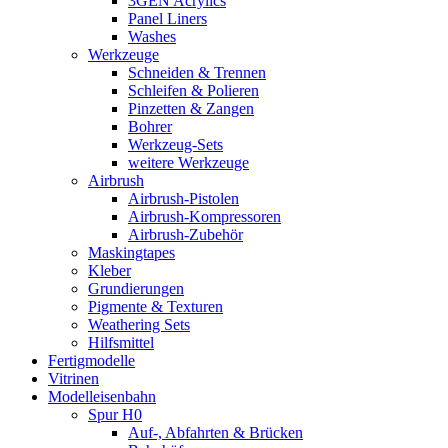
3GEN Acrylics
Panel Liners
Washes
Werkzeuge
Schneiden & Trennen
Schleifen & Polieren
Pinzetten & Zangen
Bohrer
Werkzeug-Sets
weitere Werkzeuge
Airbrush
Airbrush-Pistolen
Airbrush-Kompressoren
Airbrush-Zubehör
Maskingtapes
Kleber
Grundierungen
Pigmente & Texturen
Weathering Sets
Hilfsmittel
Fertigmodelle
Vitrinen
Modelleisenbahn
Spur H0
Auf-, Abfahrten & Brücken