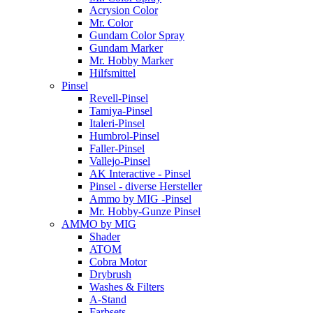
Acrysion Color
Mr. Color
Gundam Color Spray
Gundam Marker
Mr. Hobby Marker
Hilfsmittel
Pinsel
Revell-Pinsel
Tamiya-Pinsel
Italeri-Pinsel
Humbrol-Pinsel
Faller-Pinsel
Vallejo-Pinsel
AK Interactive - Pinsel
Pinsel - diverse Hersteller
Ammo by MIG -Pinsel
Mr. Hobby-Gunze Pinsel
AMMO by MIG
Shader
ATOM
Cobra Motor
Drybrush
Washes & Filters
A-Stand
Farbsets