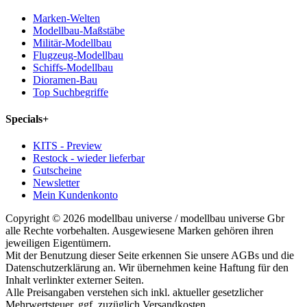
Marken-Welten
Modellbau-Maßstäbe
Militär-Modellbau
Flugzeug-Modellbau
Schiffs-Modellbau
Dioramen-Bau
Top Suchbegriffe
Specials
+
KITS - Preview
Restock - wieder lieferbar
Gutscheine
Newsletter
Mein Kundenkonto
Copyright © 2026 modellbau universe / modellbau universe Gbr
alle Rechte vorbehalten. Ausgewiesene Marken gehören ihren
jeweiligen Eigentümern.
Mit der Benutzung dieser Seite erkennen Sie unsere AGBs und die
Datenschutzerklärung an. Wir übernehmen keine Haftung für den
Inhalt verlinkter externer Seiten.
Alle Preisangaben verstehen sich inkl. aktueller gesetzlicher
Mehrwertsteuer, ggf. zuzüglich Versandkosten.