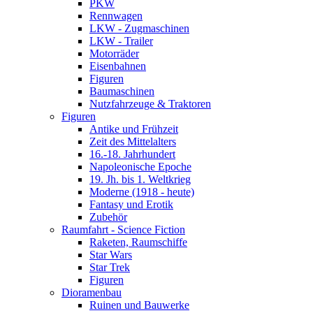
PKW
Rennwagen
LKW - Zugmaschinen
LKW - Trailer
Motorräder
Eisenbahnen
Figuren
Baumaschinen
Nutzfahrzeuge & Traktoren
Figuren
Antike und Frühzeit
Zeit des Mittelalters
16.-18. Jahrhundert
Napoleonische Epoche
19. Jh. bis 1. Weltkrieg
Moderne (1918 - heute)
Fantasy und Erotik
Zubehör
Raumfahrt - Science Fiction
Raketen, Raumschiffe
Star Wars
Star Trek
Figuren
Dioramenbau
Ruinen und Bauwerke