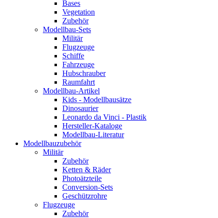
Bases
Vegetation
Zubehör
Modellbau-Sets
Militär
Flugzeuge
Schiffe
Fahrzeuge
Hubschrauber
Raumfahrt
Modellbau-Artikel
Kids - Modellbausätze
Dinosaurier
Leonardo da Vinci - Plastik
Hersteller-Kataloge
Modellbau-Literatur
Modellbauzubehör
Militär
Zubehör
Ketten & Räder
Photoätzteile
Conversion-Sets
Geschützrohre
Flugzeuge
Zubehör