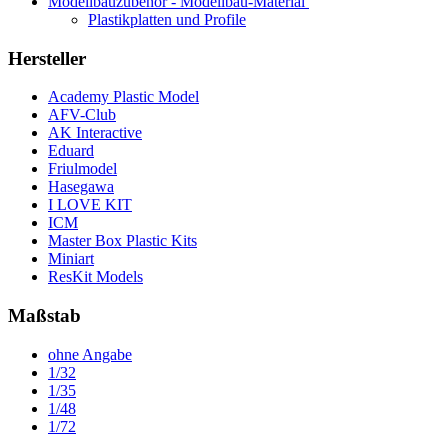
Modellbauzubehör - Modellbau-Material
Plastikplatten und Profile
Hersteller
Academy Plastic Model
AFV-Club
AK Interactive
Eduard
Friulmodel
Hasegawa
I LOVE KIT
ICM
Master Box Plastic Kits
Miniart
ResKit Models
Maßstab
ohne Angabe
1/32
1/35
1/48
1/72