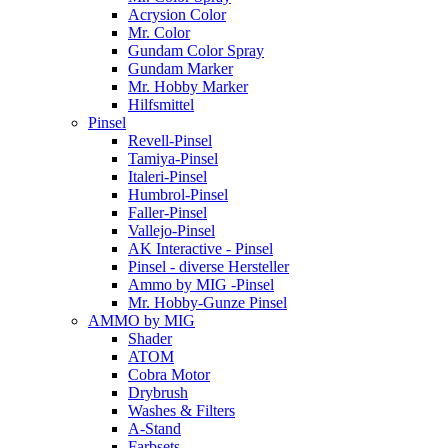
Acrysion Color
Mr. Color
Gundam Color Spray
Gundam Marker
Mr. Hobby Marker
Hilfsmittel
Pinsel
Revell-Pinsel
Tamiya-Pinsel
Italeri-Pinsel
Humbrol-Pinsel
Faller-Pinsel
Vallejo-Pinsel
AK Interactive - Pinsel
Pinsel - diverse Hersteller
Ammo by MIG -Pinsel
Mr. Hobby-Gunze Pinsel
AMMO by MIG
Shader
ATOM
Cobra Motor
Drybrush
Washes & Filters
A-Stand
Farbsets