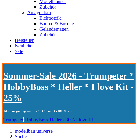
Modellhäuser
Zubehör
Anlagenbau
Elektroteile
Bäume & Büsche
Geländematten
Zubehör
Hersteller
Neuheiten
Sale
Sommer-Sale 2026 - Trumpeter *
HobbyBoss * Heller * I love Kit -
25%
Aktion gültig vom 24.07. bis 06.08.2026
Trumpeter
HobbyBoss
Heller - 30%
I love Kit
modellbau universe
Suche