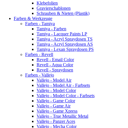
Klebefolien
Gravierschablonen
Schrauben & Nieten (Plastik)
Farben & Werkzeuge
Farben - Tamiya
Tamiya - Farben
Tamiya - Lacquer Paints LP
Tamiya - Acryl Spraydosen TS
Tamiya - Acryl Spraydosen AS
Tamiya - Lexan Spraydosen PS
Farben - Revell
Revell - Email Color
Revell - Aqua Color
Revell - Spraydosen
Farben - Vallejo
Vallejo - Model Air
Vallejo - Model Air - Farbsets
Vallejo - Model Color
Vallejo - Model Color - Farbsets
Vallejo - Game Color
Vallejo - Game Air
Vallejo - Game Xpress
Vallejo - True Metallic Metal
Vallejo - Panzer Aces
Vallejo - Mecha Color