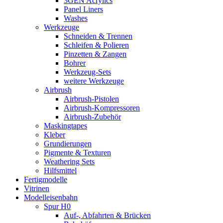
3GEN Acrylics
Panel Liners
Washes
Werkzeuge
Schneiden & Trennen
Schleifen & Polieren
Pinzetten & Zangen
Bohrer
Werkzeug-Sets
weitere Werkzeuge
Airbrush
Airbrush-Pistolen
Airbrush-Kompressoren
Airbrush-Zubehör
Maskingtapes
Kleber
Grundierungen
Pigmente & Texturen
Weathering Sets
Hilfsmittel
Fertigmodelle
Vitrinen
Modelleisenbahn
Spur H0
Auf-, Abfahrten & Brücken