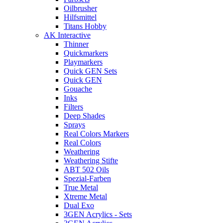
Oilbrusher
Hilfsmittel
Titans Hobby
AK Interactive
Thinner
Quickmarkers
Playmarkers
Quick GEN Sets
Quick GEN
Gouache
Inks
Filters
Deep Shades
Sprays
Real Colors Markers
Real Colors
Weathering
Weathering Stifte
ABT 502 Oils
Spezial-Farben
True Metal
Xtreme Metal
Dual Exo
3GEN Acrylics - Sets