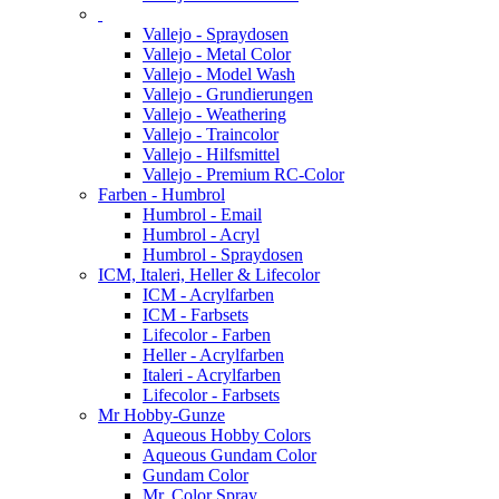
Vallejo - Spraydosen
Vallejo - Metal Color
Vallejo - Model Wash
Vallejo - Grundierungen
Vallejo - Weathering
Vallejo - Traincolor
Vallejo - Hilfsmittel
Vallejo - Premium RC-Color
Farben - Humbrol
Humbrol - Email
Humbrol - Acryl
Humbrol - Spraydosen
ICM, Italeri, Heller & Lifecolor
ICM - Acrylfarben
ICM - Farbsets
Lifecolor - Farben
Heller - Acrylfarben
Italeri - Acrylfarben
Lifecolor - Farbsets
Mr Hobby-Gunze
Aqueous Hobby Colors
Aqueous Gundam Color
Gundam Color
Mr. Color Spray