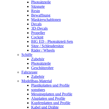
Photoätzteile
Sitzgurte
Resin
Bewaffnung
Maskierschablonen
Decals
3D-Decals
Propeller
Cockpit
BIG ED - Photoätzteil-Sets
Sitze / Schleudersitze
Räder / Wheels
Schiffe
Zubehör
Photoätzteile
Geschützrohre
Fahrzeuge
Zubehör
Modellbau-Material
Plastikplatten und Profile
sonstiges
Messingplatten und Profile
Aluplatten und Profile
Kupferplatten und Profile
Kabel und Drähte