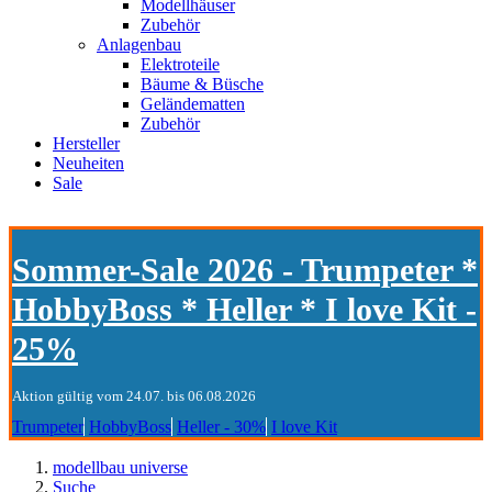
Modellhäuser
Zubehör
Anlagenbau
Elektroteile
Bäume & Büsche
Geländematten
Zubehör
Hersteller
Neuheiten
Sale
Sommer-Sale 2026 - Trumpeter *
HobbyBoss * Heller * I love Kit -
25%
Aktion gültig vom 24.07. bis 06.08.2026
Trumpeter
HobbyBoss
Heller - 30%
I love Kit
modellbau universe
Suche