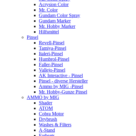
Acrysion Color
Mr. Color
Gundam Color Spray
Gundam Marker
Mr. Hobby Marker
Hilfsmittel
Pinsel
Revell-Pinsel
Tamiya-Pinsel
Italeri-Pinsel
Humbrol-Pinsel
Faller-Pinsel
Vallejo-Pinsel
AK Interactive - Pinsel
Pinsel - diverse Hersteller
Ammo by MIG -Pinsel
Mr. Hobby-Gunze Pinsel
AMMO by MIG
Shader
ATOM
Cobra Motor
Drybrush
Washes & Filters
A-Stand
Farbsets