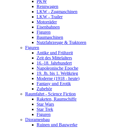
PKW
Rennwagen
LKW - Zugmaschinen
LKW - Trailer
Motorräder
Eisenbahnen
Figuren
Baumaschinen
Nutzfahrzeuge & Traktoren
Figuren
Antike und Frühzeit
Zeit des Mittelalters
16.-18. Jahrhundert
Napoleonische Epoche
19. Jh. bis 1. Weltkrieg
Moderne (1918 - heute)
Fantasy und Erotik
Zubehör
Raumfahrt - Science Fiction
Raketen, Raumschiffe
Star Wars
Star Trek
Figuren
Dioramenbau
Ruinen und Bauwerke