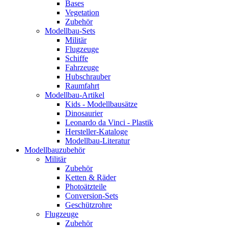
Bases
Vegetation
Zubehör
Modellbau-Sets
Militär
Flugzeuge
Schiffe
Fahrzeuge
Hubschrauber
Raumfahrt
Modellbau-Artikel
Kids - Modellbausätze
Dinosaurier
Leonardo da Vinci - Plastik
Hersteller-Kataloge
Modellbau-Literatur
Modellbauzubehör
Militär
Zubehör
Ketten & Räder
Photoätzteile
Conversion-Sets
Geschützrohre
Flugzeuge
Zubehör