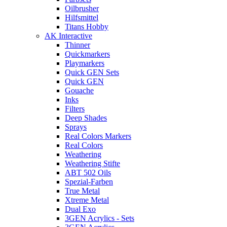
Oilbrusher
Hilfsmittel
Titans Hobby
AK Interactive
Thinner
Quickmarkers
Playmarkers
Quick GEN Sets
Quick GEN
Gouache
Inks
Filters
Deep Shades
Sprays
Real Colors Markers
Real Colors
Weathering
Weathering Stifte
ABT 502 Oils
Spezial-Farben
True Metal
Xtreme Metal
Dual Exo
3GEN Acrylics - Sets