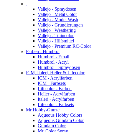
Vallejo - Spraydosen
Vallejo - Metal Color
Vallejo - Model Wash
Vallejo - Grundierungen
Vallejo - Weathering
Vallejo - Traincolor
Vallejo - Hilfsmittel
Vallejo - Premium RC-Color
Farben - Humbrol
Humbrol - Email
Humbrol - Acryl
Humbrol - Spraydosen
ICM, Italeri, Heller & Lifecolor
ICM - Acrylfarben
ICM - Farbsets
Lifecolor - Farben
Heller - Acrylfarben
Italeri - Acrylfarben
Lifecolor - Farbsets
Mr Hobby-Gunze
Aqueous Hobby Colors
Aqueous Gundam Color
Gundam Color
Mr. Color Spray