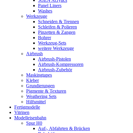
3GEN Acrylics
Panel Liners
Washes
Werkzeuge
Schneiden & Trennen
Schleifen & Polieren
Pinzetten & Zangen
Bohrer
Werkzeug-Sets
weitere Werkzeuge
Airbrush
Airbrush-Pistolen
Airbrush-Kompressoren
Airbrush-Zubehör
Maskingtapes
Kleber
Grundierungen
Pigmente & Texturen
Weathering Sets
Hilfsmittel
Fertigmodelle
Vitrinen
Modelleisenbahn
Spur H0
Auf-, Abfahrten & Brücken