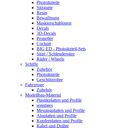
Photoätzteile
Sitzgurte
Resin
Bewaffnung
Maskierschablonen
Decals
3D-Decals
Propeller
Cockpit
BIG ED - Photoätzteil-Sets
Sitze / Schleudersitze
Räder / Wheels
Schiffe
Zubehör
Photoätzteile
Geschützrohre
Fahrzeuge
Zubehör
Modellbau-Material
Plastikplatten und Profile
sonstiges
Messingplatten und Profile
Aluplatten und Profile
Kupferplatten und Profile
Kabel und Drähte