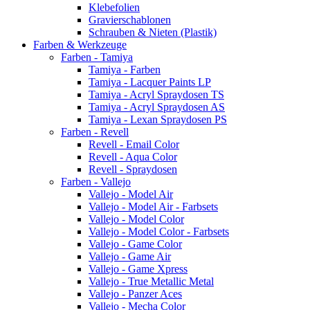
Klebefolien
Gravierschablonen
Schrauben & Nieten (Plastik)
Farben & Werkzeuge
Farben - Tamiya
Tamiya - Farben
Tamiya - Lacquer Paints LP
Tamiya - Acryl Spraydosen TS
Tamiya - Acryl Spraydosen AS
Tamiya - Lexan Spraydosen PS
Farben - Revell
Revell - Email Color
Revell - Aqua Color
Revell - Spraydosen
Farben - Vallejo
Vallejo - Model Air
Vallejo - Model Air - Farbsets
Vallejo - Model Color
Vallejo - Model Color - Farbsets
Vallejo - Game Color
Vallejo - Game Air
Vallejo - Game Xpress
Vallejo - True Metallic Metal
Vallejo - Panzer Aces
Vallejo - Mecha Color