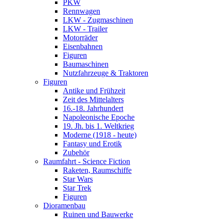
PKW
Rennwagen
LKW - Zugmaschinen
LKW - Trailer
Motorräder
Eisenbahnen
Figuren
Baumaschinen
Nutzfahrzeuge & Traktoren
Figuren
Antike und Frühzeit
Zeit des Mittelalters
16.-18. Jahrhundert
Napoleonische Epoche
19. Jh. bis 1. Weltkrieg
Moderne (1918 - heute)
Fantasy und Erotik
Zubehör
Raumfahrt - Science Fiction
Raketen, Raumschiffe
Star Wars
Star Trek
Figuren
Dioramenbau
Ruinen und Bauwerke