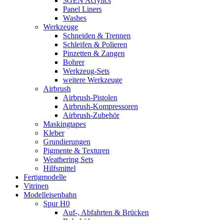
3GEN Acrylics
Panel Liners
Washes
Werkzeuge
Schneiden & Trennen
Schleifen & Polieren
Pinzetten & Zangen
Bohrer
Werkzeug-Sets
weitere Werkzeuge
Airbrush
Airbrush-Pistolen
Airbrush-Kompressoren
Airbrush-Zubehör
Maskingtapes
Kleber
Grundierungen
Pigmente & Texturen
Weathering Sets
Hilfsmittel
Fertigmodelle
Vitrinen
Modelleisenbahn
Spur H0
Auf-, Abfahrten & Brücken