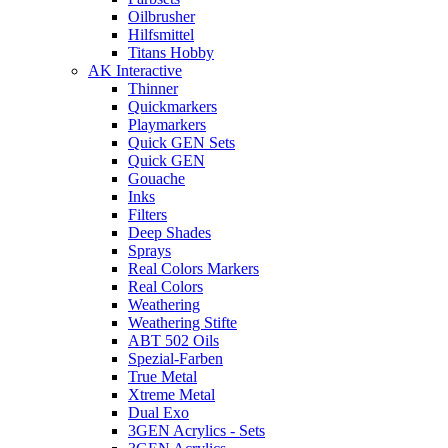
Oilbrusher
Hilfsmittel
Titans Hobby
AK Interactive
Thinner
Quickmarkers
Playmarkers
Quick GEN Sets
Quick GEN
Gouache
Inks
Filters
Deep Shades
Sprays
Real Colors Markers
Real Colors
Weathering
Weathering Stifte
ABT 502 Oils
Spezial-Farben
True Metal
Xtreme Metal
Dual Exo
3GEN Acrylics - Sets