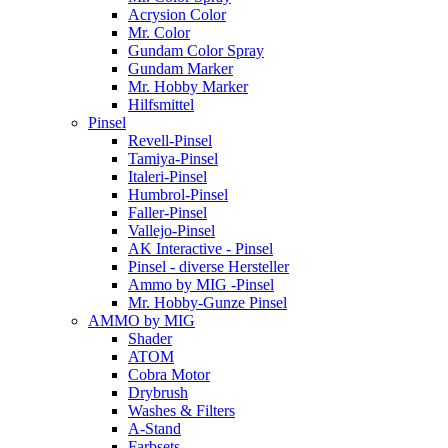
Acrysion Color
Mr. Color
Gundam Color Spray
Gundam Marker
Mr. Hobby Marker
Hilfsmittel
Pinsel
Revell-Pinsel
Tamiya-Pinsel
Italeri-Pinsel
Humbrol-Pinsel
Faller-Pinsel
Vallejo-Pinsel
AK Interactive - Pinsel
Pinsel - diverse Hersteller
Ammo by MIG -Pinsel
Mr. Hobby-Gunze Pinsel
AMMO by MIG
Shader
ATOM
Cobra Motor
Drybrush
Washes & Filters
A-Stand
Farbsets