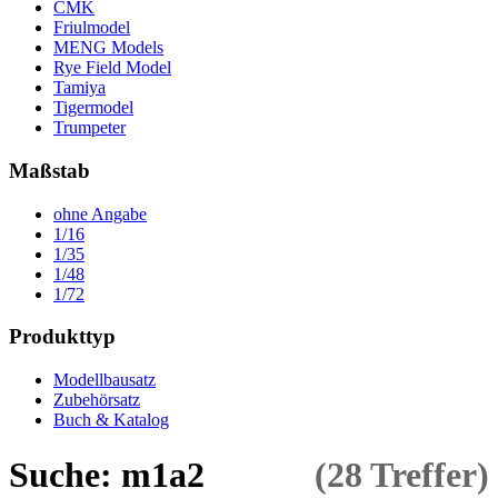
CMK
Friulmodel
MENG Models
Rye Field Model
Tamiya
Tigermodel
Trumpeter
Maßstab
ohne Angabe
1/16
1/35
1/48
1/72
Produkttyp
Modellbausatz
Zubehörsatz
Buch & Katalog
Suche: m1a2
(28 Treffer)