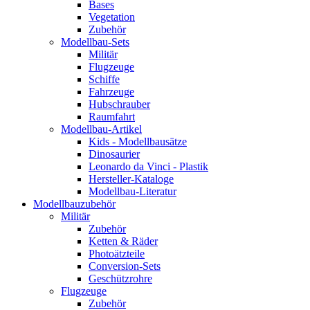
Bases
Vegetation
Zubehör
Modellbau-Sets
Militär
Flugzeuge
Schiffe
Fahrzeuge
Hubschrauber
Raumfahrt
Modellbau-Artikel
Kids - Modellbausätze
Dinosaurier
Leonardo da Vinci - Plastik
Hersteller-Kataloge
Modellbau-Literatur
Modellbauzubehör
Militär
Zubehör
Ketten & Räder
Photoätzteile
Conversion-Sets
Geschützrohre
Flugzeuge
Zubehör