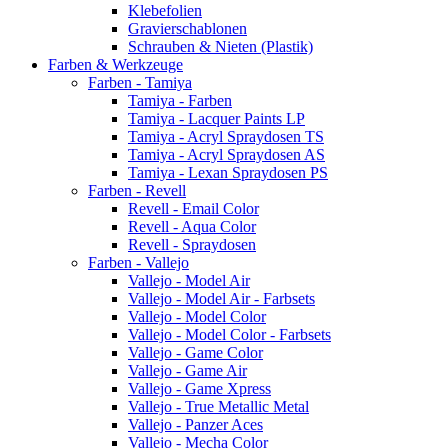
Klebefolien
Gravierschablonen
Schrauben & Nieten (Plastik)
Farben & Werkzeuge
Farben - Tamiya
Tamiya - Farben
Tamiya - Lacquer Paints LP
Tamiya - Acryl Spraydosen TS
Tamiya - Acryl Spraydosen AS
Tamiya - Lexan Spraydosen PS
Farben - Revell
Revell - Email Color
Revell - Aqua Color
Revell - Spraydosen
Farben - Vallejo
Vallejo - Model Air
Vallejo - Model Air - Farbsets
Vallejo - Model Color
Vallejo - Model Color - Farbsets
Vallejo - Game Color
Vallejo - Game Air
Vallejo - Game Xpress
Vallejo - True Metallic Metal
Vallejo - Panzer Aces
Vallejo - Mecha Color