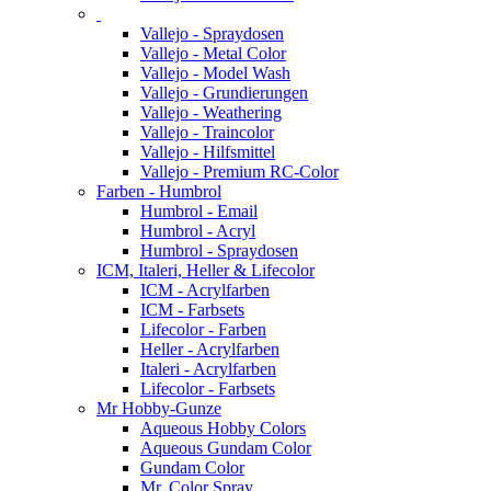
Vallejo - Spraydosen
Vallejo - Metal Color
Vallejo - Model Wash
Vallejo - Grundierungen
Vallejo - Weathering
Vallejo - Traincolor
Vallejo - Hilfsmittel
Vallejo - Premium RC-Color
Farben - Humbrol
Humbrol - Email
Humbrol - Acryl
Humbrol - Spraydosen
ICM, Italeri, Heller & Lifecolor
ICM - Acrylfarben
ICM - Farbsets
Lifecolor - Farben
Heller - Acrylfarben
Italeri - Acrylfarben
Lifecolor - Farbsets
Mr Hobby-Gunze
Aqueous Hobby Colors
Aqueous Gundam Color
Gundam Color
Mr. Color Spray