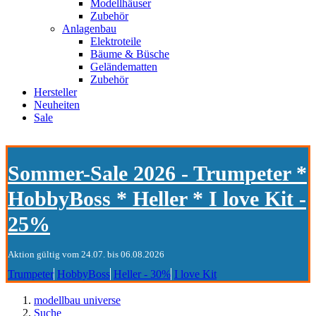
Modellhäuser
Zubehör
Anlagenbau
Elektroteile
Bäume & Büsche
Geländematten
Zubehör
Hersteller
Neuheiten
Sale
Sommer-Sale 2026 - Trumpeter *
HobbyBoss * Heller * I love Kit -
25%
Aktion gültig vom 24.07. bis 06.08.2026
Trumpeter
HobbyBoss
Heller - 30%
I love Kit
modellbau universe
Suche