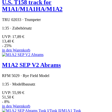
U.S. T158 track for
M1A1/M1A1HA/M1A2
TRU 02033 · Trumpeter
1:35 · Zubehörsatz
UVP:
17,89 €
13,40 €
- 25%
in den Warenkorb
M1A2 SEP V2 Abrams
RFM 5029 · Rye Field Model
1:35 · Modellbausatz
UVP:
55,99 €
51,50 €
- 8%
in den Warenkorb