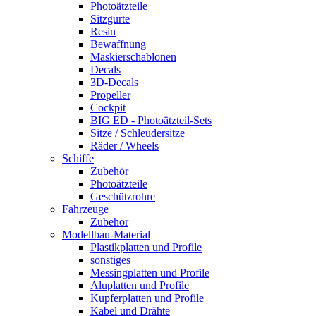
Photoätzteile
Sitzgurte
Resin
Bewaffnung
Maskierschablonen
Decals
3D-Decals
Propeller
Cockpit
BIG ED - Photoätzteil-Sets
Sitze / Schleudersitze
Räder / Wheels
Schiffe
Zubehör
Photoätzteile
Geschützrohre
Fahrzeuge
Zubehör
Modellbau-Material
Plastikplatten und Profile
sonstiges
Messingplatten und Profile
Aluplatten und Profile
Kupferplatten und Profile
Kabel und Drähte