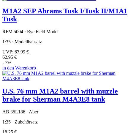
M1A2 SEP Abrams Tusk I/Tusk II/M1A1
Tusk
RFM 5004 · Rye Field Model
1:35 · Modellbausatz
UVP:
67,99 €
62,95 €
- 7%
in den Warenkorb
U.S. 76 mm M1A2 barrel with muzzle
brake for Sherman M4A3E8 tank
AB 35L186 · Aber
1:35 · Zubehörsatz
18,25 €