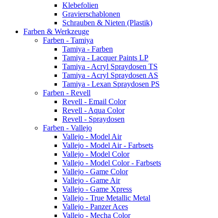
Klebefolien
Gravierschablonen
Schrauben & Nieten (Plastik)
Farben & Werkzeuge
Farben - Tamiya
Tamiya - Farben
Tamiya - Lacquer Paints LP
Tamiya - Acryl Spraydosen TS
Tamiya - Acryl Spraydosen AS
Tamiya - Lexan Spraydosen PS
Farben - Revell
Revell - Email Color
Revell - Aqua Color
Revell - Spraydosen
Farben - Vallejo
Vallejo - Model Air
Vallejo - Model Air - Farbsets
Vallejo - Model Color
Vallejo - Model Color - Farbsets
Vallejo - Game Color
Vallejo - Game Air
Vallejo - Game Xpress
Vallejo - True Metallic Metal
Vallejo - Panzer Aces
Vallejo - Mecha Color