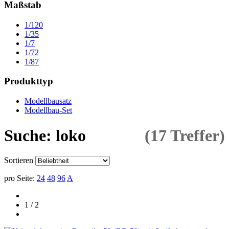
Maßstab
1/120
1/35
1/7
1/72
1/87
Produkttyp
Modellbausatz
Modellbau-Set
Suche: loko
(17 Treffer)
Sortieren
pro Seite:
24
48
96
A
1 / 2