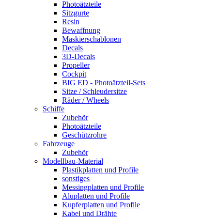
Photoätzteile
Sitzgurte
Resin
Bewaffnung
Maskierschablonen
Decals
3D-Decals
Propeller
Cockpit
BIG ED - Photoätzteil-Sets
Sitze / Schleudersitze
Räder / Wheels
Schiffe
Zubehör
Photoätzteile
Geschützrohre
Fahrzeuge
Zubehör
Modellbau-Material
Plastikplatten und Profile
sonstiges
Messingplatten und Profile
Aluplatten und Profile
Kupferplatten und Profile
Kabel und Drähte