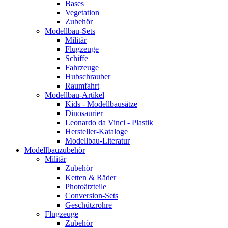
Bases
Vegetation
Zubehör
Modellbau-Sets
Militär
Flugzeuge
Schiffe
Fahrzeuge
Hubschrauber
Raumfahrt
Modellbau-Artikel
Kids - Modellbausätze
Dinosaurier
Leonardo da Vinci - Plastik
Hersteller-Kataloge
Modellbau-Literatur
Modellbauzubehör
Militär
Zubehör
Ketten & Räder
Photoätzteile
Conversion-Sets
Geschützrohre
Flugzeuge
Zubehör