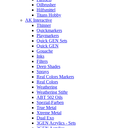
Oilbrusher
Hilfsmittel
Titans Hobby
AK Interactive
Thinner
Quickmarkers
Playmarkers
Quick GEN Sets
Quick GEN
Gouache
Inks
Filters
Deep Shades
Sprays
Real Colors Markers
Real Colors
Weathering
Weathering Stifte
ABT 502 Oils
Spezial-Farben
True Metal
Xtreme Metal
Dual Exo
3GEN Acrylics - Sets