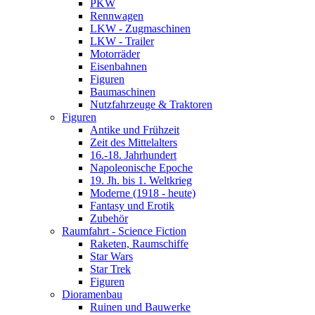
PKW
Rennwagen
LKW - Zugmaschinen
LKW - Trailer
Motorräder
Eisenbahnen
Figuren
Baumaschinen
Nutzfahrzeuge & Traktoren
Figuren
Antike und Frühzeit
Zeit des Mittelalters
16.-18. Jahrhundert
Napoleonische Epoche
19. Jh. bis 1. Weltkrieg
Moderne (1918 - heute)
Fantasy und Erotik
Zubehör
Raumfahrt - Science Fiction
Raketen, Raumschiffe
Star Wars
Star Trek
Figuren
Dioramenbau
Ruinen und Bauwerke