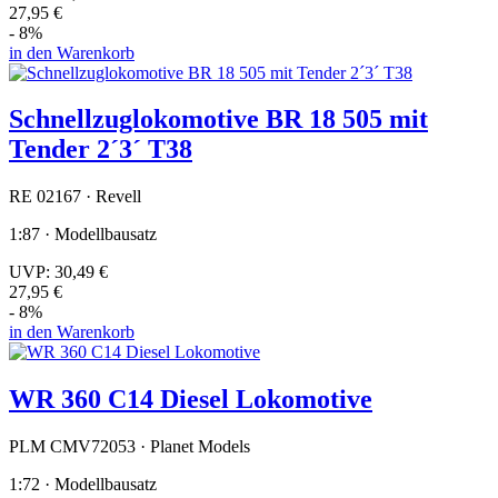
27,95 €
- 8%
in den Warenkorb
Schnellzuglokomotive BR 18 505 mit
Tender 2´3´ T38
RE 02167 · Revell
1:87 · Modellbausatz
UVP:
30,49 €
27,95 €
- 8%
in den Warenkorb
WR 360 C14 Diesel Lokomotive
PLM CMV72053 · Planet Models
1:72 · Modellbausatz