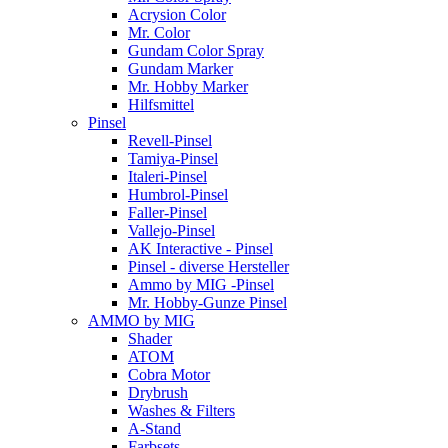
Acrysion Color
Mr. Color
Gundam Color Spray
Gundam Marker
Mr. Hobby Marker
Hilfsmittel
Pinsel
Revell-Pinsel
Tamiya-Pinsel
Italeri-Pinsel
Humbrol-Pinsel
Faller-Pinsel
Vallejo-Pinsel
AK Interactive - Pinsel
Pinsel - diverse Hersteller
Ammo by MIG -Pinsel
Mr. Hobby-Gunze Pinsel
AMMO by MIG
Shader
ATOM
Cobra Motor
Drybrush
Washes & Filters
A-Stand
Farbsets