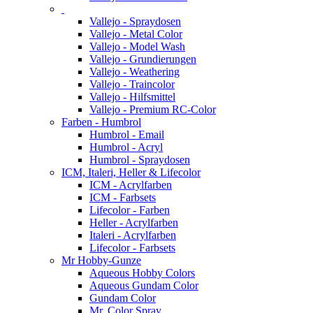
Vallejo - Spraydosen
Vallejo - Metal Color
Vallejo - Model Wash
Vallejo - Grundierungen
Vallejo - Weathering
Vallejo - Traincolor
Vallejo - Hilfsmittel
Vallejo - Premium RC-Color
Farben - Humbrol
Humbrol - Email
Humbrol - Acryl
Humbrol - Spraydosen
ICM, Italeri, Heller & Lifecolor
ICM - Acrylfarben
ICM - Farbsets
Lifecolor - Farben
Heller - Acrylfarben
Italeri - Acrylfarben
Lifecolor - Farbsets
Mr Hobby-Gunze
Aqueous Hobby Colors
Aqueous Gundam Color
Gundam Color
Mr. Color Spray