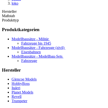
loko
Hersteller
Maßstab
Produkttyp
Produktkategorien
Modellbausätze - Militär
Fahrzeuge bis 1945
Modellbausätze - Fahrzeuge (zivil)
Eisenbahnen
Modellbausätze - Modellbau-Sets
Fahrzeuge
Hersteller
Glencoe Models
HobbyBoss
Italeri
Planet Models
Revell
Trumpeter