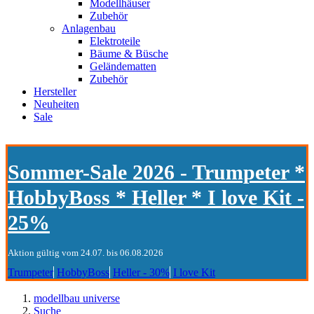
Modellhäuser
Zubehör
Anlagenbau
Elektroteile
Bäume & Büsche
Geländematten
Zubehör
Hersteller
Neuheiten
Sale
Sommer-Sale 2026 - Trumpeter *
HobbyBoss * Heller * I love Kit -
25%
Aktion gültig vom 24.07. bis 06.08.2026
Trumpeter
HobbyBoss
Heller - 30%
I love Kit
modellbau universe
Suche