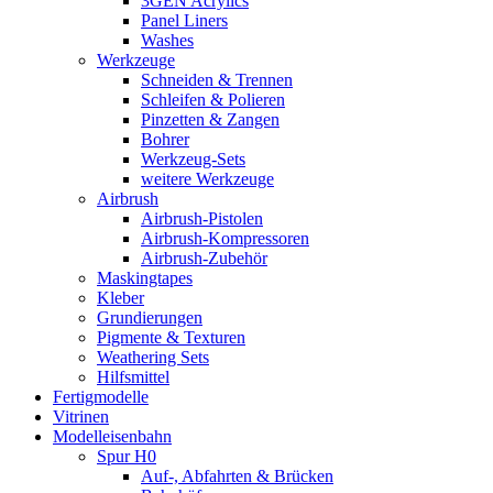
3GEN Acrylics
Panel Liners
Washes
Werkzeuge
Schneiden & Trennen
Schleifen & Polieren
Pinzetten & Zangen
Bohrer
Werkzeug-Sets
weitere Werkzeuge
Airbrush
Airbrush-Pistolen
Airbrush-Kompressoren
Airbrush-Zubehör
Maskingtapes
Kleber
Grundierungen
Pigmente & Texturen
Weathering Sets
Hilfsmittel
Fertigmodelle
Vitrinen
Modelleisenbahn
Spur H0
Auf-, Abfahrten & Brücken