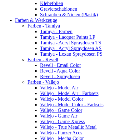
Klebefolien
Gravierschablonen
Schrauben & Nieten (Plastik)
Farben & Werkzeuge
Farben - Tamiya
Tamiya - Farben
Tamiya - Lacquer Paints LP
Tamiya - Acryl Spraydosen TS
Tamiya - Acryl Spraydosen AS
Tamiya - Lexan Spraydosen PS
Farben - Revell
Revell - Email Color
Revell - Aqua Color
Revell - Spraydosen
Farben - Vallejo
Vallejo - Model Air
Vallejo - Model Air - Farbsets
Vallejo - Model Color
Vallejo - Model Color - Farbsets
Vallejo - Game Color
Vallejo - Game Air
Vallejo - Game Xpress
Vallejo - True Metallic Metal
Vallejo - Panzer Aces
Vallejo - Mecha Color