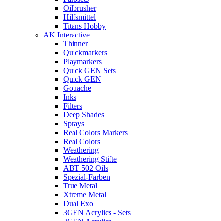
Oilbrusher
Hilfsmittel
Titans Hobby
AK Interactive
Thinner
Quickmarkers
Playmarkers
Quick GEN Sets
Quick GEN
Gouache
Inks
Filters
Deep Shades
Sprays
Real Colors Markers
Real Colors
Weathering
Weathering Stifte
ABT 502 Oils
Spezial-Farben
True Metal
Xtreme Metal
Dual Exo
3GEN Acrylics - Sets