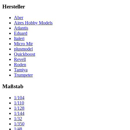
Hersteller
Aber
Aires Hobby Models
Atlantis
Eduard
Italeri
Micro Mir
plusmodel
Quickboost
Revell
Roden
Tamiya
Trumpeter
Maßstab
1/104
1/110
1/128
1/144
1/32
1/350
1/48