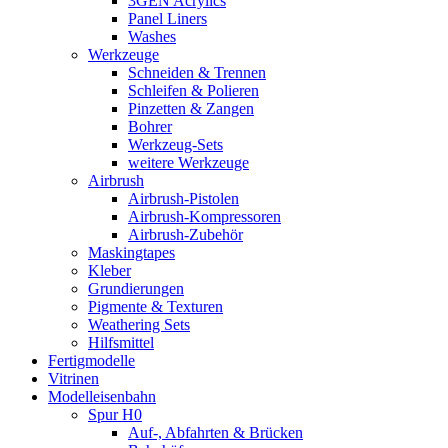
3GEN Acrylics
Panel Liners
Washes
Werkzeuge
Schneiden & Trennen
Schleifen & Polieren
Pinzetten & Zangen
Bohrer
Werkzeug-Sets
weitere Werkzeuge
Airbrush
Airbrush-Pistolen
Airbrush-Kompressoren
Airbrush-Zubehör
Maskingtapes
Kleber
Grundierungen
Pigmente & Texturen
Weathering Sets
Hilfsmittel
Fertigmodelle
Vitrinen
Modelleisenbahn
Spur H0
Auf-, Abfahrten & Brücken