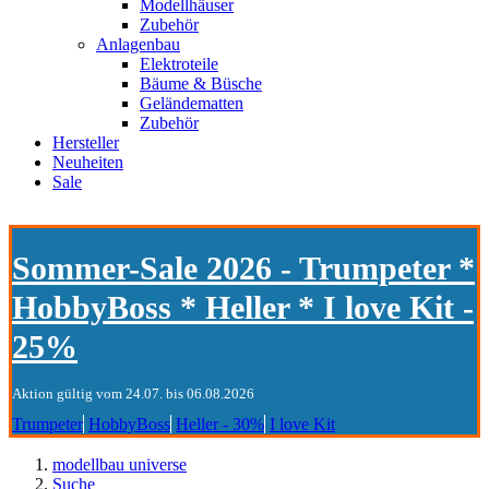
Modellhäuser
Zubehör
Anlagenbau
Elektroteile
Bäume & Büsche
Geländematten
Zubehör
Hersteller
Neuheiten
Sale
Sommer-Sale 2026 - Trumpeter *
HobbyBoss * Heller * I love Kit -
25%
Aktion gültig vom 24.07. bis 06.08.2026
Trumpeter
HobbyBoss
Heller - 30%
I love Kit
modellbau universe
Suche