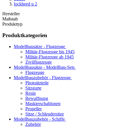
lockheed u 2
Hersteller
Maßstab
Produkttyp
Produktkategorien
Modellbausätze - Flugzeuge
Militär-Flugzeuge bis 1945
Militär-Flugzeuge ab 1945
Zivilflugzeuge
Modellbausätze - Modellbau-Sets
Flugzeuge
Modellbauzubehör - Flugzeuge
Photoätzteile
Sitzgurte
Resin
Bewaffnung
Maskierschablonen
Propeller
Sitze / Schleudersitze
Modellbauzubehör - Schiffe
Zubehör