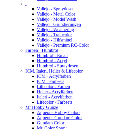
Vallejo - Spraydosen
Vallejo - Metal Color
Vallejo - Model Wash
Vallejo - Grundierungen
Vallejo - Weathering
Vallejo - Traincolor
Vallejo - Hilfsmittel
Vallejo - Premium RC-Color
Farben - Humbrol
Humbrol - Email
Humbrol - Acryl
Humbrol - Spraydosen
ICM, Italeri, Heller & Lifecolor
ICM - Acrylfarben
ICM - Farbsets
Lifecolor - Farben
Heller - Acrylfarben
Italeri - Acrylfarben
Lifecolor - Farbsets
Mr Hobby-Gunze
Aqueous Hobby Colors
Aqueous Gundam Color
Gundam Color
Mr. Color Spray