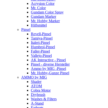
Acrysion Color
Mr. Color
Gundam Color Spray
Gundam Marker
Mr. Hobby Marker
Hilfsmittel
Pinsel
Revell-Pinsel
Tamiya-Pinsel
Italeri-Pinsel
Humbrol-Pinsel
Faller-Pinsel
Vallejo-Pinsel
AK Interactive - Pinsel
Pinsel - diverse Hersteller
Ammo by MIG -Pinsel
Mr. Hobby-Gunze Pinsel
AMMO by MIG
Shader
ATOM
Cobra Motor
Drybrush
Washes & Filters
A-Stand
Farbsets