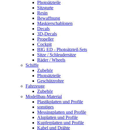
Photoätzteile
Sitzgurte
Resin
Bewaffnung
Maskierschablonen
Decals
3D-Decals
Propeller
Cockpit
BIG ED - Photoätzteil-Sets
Sitze / Schleudersitze
Räder / Wheels
Schiffe
Zubehör
Photoätzteile
Geschützrohre
Fahrzeuge
Zubehör
Modellbau-Material
Plastikplatten und Profile
sonstiges
Messingplatten und Profile
Aluplatten und Profile
Kupferplatten und Profile
Kabel und Drähte