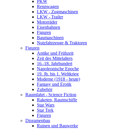
PKW
Rennwagen
LKW - Zugmaschinen
LKW - Trailer
Motorräder
Eisenbahnen
Figuren
Baumaschinen
Nutzfahrzeuge & Traktoren
Figuren
Antike und Frühzeit
Zeit des Mittelalters
16.-18. Jahrhundert
Napoleonische Epoche
19. Jh. bis 1. Weltkrieg
Moderne (1918 - heute)
Fantasy und Erotik
Zubehör
Raumfahrt - Science Fiction
Raketen, Raumschiffe
Star Wars
Star Trek
Figuren
Dioramenbau
Ruinen und Bauwerke