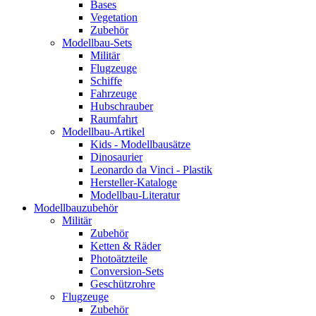
Bases
Vegetation
Zubehör
Modellbau-Sets
Militär
Flugzeuge
Schiffe
Fahrzeuge
Hubschrauber
Raumfahrt
Modellbau-Artikel
Kids - Modellbausätze
Dinosaurier
Leonardo da Vinci - Plastik
Hersteller-Kataloge
Modellbau-Literatur
Modellbauzubehör
Militär
Zubehör
Ketten & Räder
Photoätzteile
Conversion-Sets
Geschützrohre
Flugzeuge
Zubehör