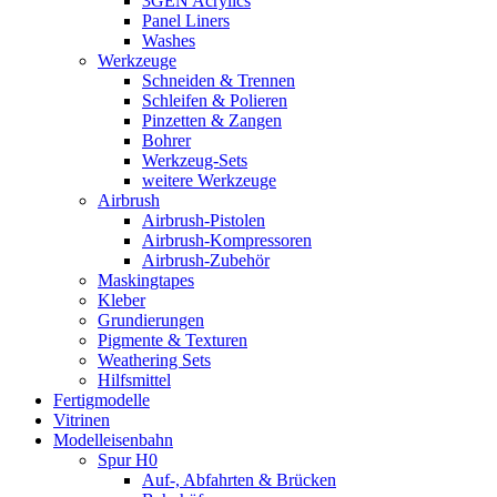
3GEN Acrylics
Panel Liners
Washes
Werkzeuge
Schneiden & Trennen
Schleifen & Polieren
Pinzetten & Zangen
Bohrer
Werkzeug-Sets
weitere Werkzeuge
Airbrush
Airbrush-Pistolen
Airbrush-Kompressoren
Airbrush-Zubehör
Maskingtapes
Kleber
Grundierungen
Pigmente & Texturen
Weathering Sets
Hilfsmittel
Fertigmodelle
Vitrinen
Modelleisenbahn
Spur H0
Auf-, Abfahrten & Brücken