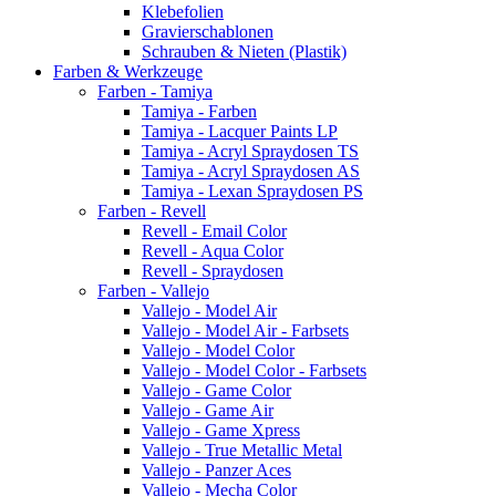
Klebefolien
Gravierschablonen
Schrauben & Nieten (Plastik)
Farben & Werkzeuge
Farben - Tamiya
Tamiya - Farben
Tamiya - Lacquer Paints LP
Tamiya - Acryl Spraydosen TS
Tamiya - Acryl Spraydosen AS
Tamiya - Lexan Spraydosen PS
Farben - Revell
Revell - Email Color
Revell - Aqua Color
Revell - Spraydosen
Farben - Vallejo
Vallejo - Model Air
Vallejo - Model Air - Farbsets
Vallejo - Model Color
Vallejo - Model Color - Farbsets
Vallejo - Game Color
Vallejo - Game Air
Vallejo - Game Xpress
Vallejo - True Metallic Metal
Vallejo - Panzer Aces
Vallejo - Mecha Color