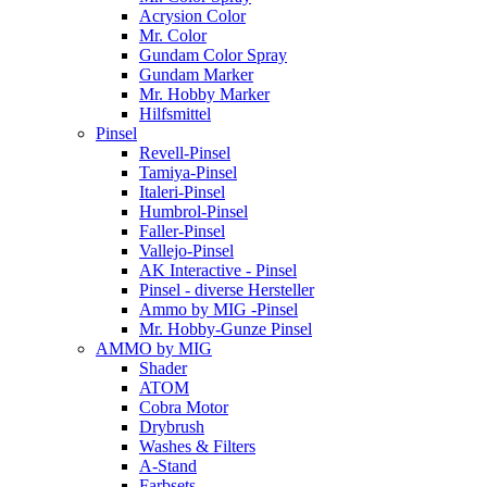
Acrysion Color
Mr. Color
Gundam Color Spray
Gundam Marker
Mr. Hobby Marker
Hilfsmittel
Pinsel
Revell-Pinsel
Tamiya-Pinsel
Italeri-Pinsel
Humbrol-Pinsel
Faller-Pinsel
Vallejo-Pinsel
AK Interactive - Pinsel
Pinsel - diverse Hersteller
Ammo by MIG -Pinsel
Mr. Hobby-Gunze Pinsel
AMMO by MIG
Shader
ATOM
Cobra Motor
Drybrush
Washes & Filters
A-Stand
Farbsets