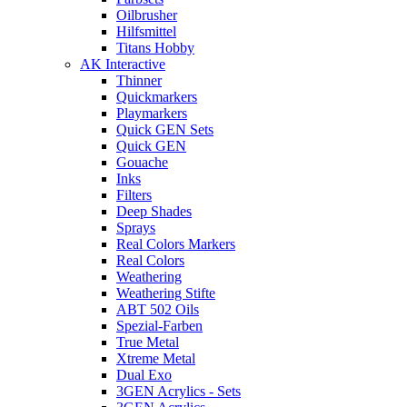
Oilbrusher
Hilfsmittel
Titans Hobby
AK Interactive
Thinner
Quickmarkers
Playmarkers
Quick GEN Sets
Quick GEN
Gouache
Inks
Filters
Deep Shades
Sprays
Real Colors Markers
Real Colors
Weathering
Weathering Stifte
ABT 502 Oils
Spezial-Farben
True Metal
Xtreme Metal
Dual Exo
3GEN Acrylics - Sets