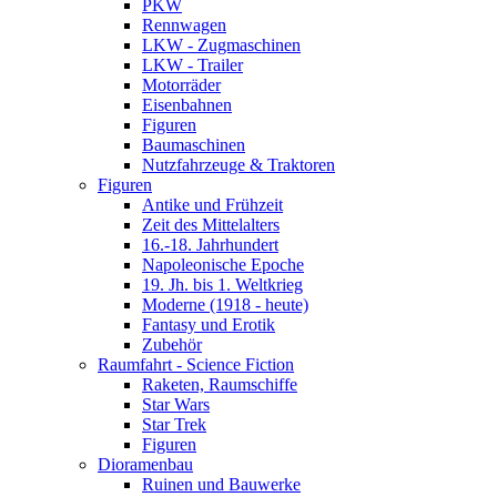
PKW
Rennwagen
LKW - Zugmaschinen
LKW - Trailer
Motorräder
Eisenbahnen
Figuren
Baumaschinen
Nutzfahrzeuge & Traktoren
Figuren
Antike und Frühzeit
Zeit des Mittelalters
16.-18. Jahrhundert
Napoleonische Epoche
19. Jh. bis 1. Weltkrieg
Moderne (1918 - heute)
Fantasy und Erotik
Zubehör
Raumfahrt - Science Fiction
Raketen, Raumschiffe
Star Wars
Star Trek
Figuren
Dioramenbau
Ruinen und Bauwerke