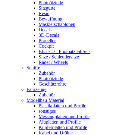
Photoätzteile
Sitzgurte
Resin
Bewaffnung
Maskierschablonen
Decals
3D-Decals
Propeller
Cockpit
BIG ED - Photoätzteil-Sets
Sitze / Schleudersitze
Räder / Wheels
Schiffe
Zubehör
Photoätzteile
Geschützrohre
Fahrzeuge
Zubehör
Modellbau-Material
Plastikplatten und Profile
sonstiges
Messingplatten und Profile
Aluplatten und Profile
Kupferplatten und Profile
Kabel und Drähte