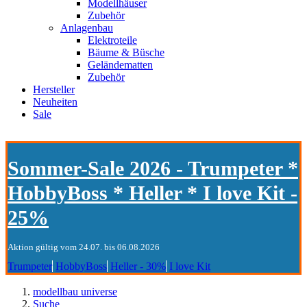
Modellhäuser
Zubehör
Anlagenbau
Elektroteile
Bäume & Büsche
Geländematten
Zubehör
Hersteller
Neuheiten
Sale
Sommer-Sale 2026 - Trumpeter *
HobbyBoss * Heller * I love Kit -
25%
Aktion gültig vom 24.07. bis 06.08.2026
Trumpeter
HobbyBoss
Heller - 30%
I love Kit
modellbau universe
Suche