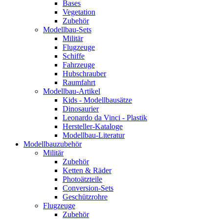
Bases
Vegetation
Zubehör
Modellbau-Sets
Militär
Flugzeuge
Schiffe
Fahrzeuge
Hubschrauber
Raumfahrt
Modellbau-Artikel
Kids - Modellbausätze
Dinosaurier
Leonardo da Vinci - Plastik
Hersteller-Kataloge
Modellbau-Literatur
Modellbauzubehör
Militär
Zubehör
Ketten & Räder
Photoätzteile
Conversion-Sets
Geschützrohre
Flugzeuge
Zubehör