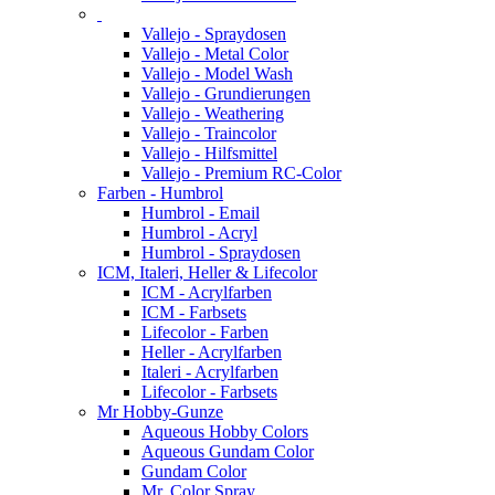
Vallejo - Spraydosen
Vallejo - Metal Color
Vallejo - Model Wash
Vallejo - Grundierungen
Vallejo - Weathering
Vallejo - Traincolor
Vallejo - Hilfsmittel
Vallejo - Premium RC-Color
Farben - Humbrol
Humbrol - Email
Humbrol - Acryl
Humbrol - Spraydosen
ICM, Italeri, Heller & Lifecolor
ICM - Acrylfarben
ICM - Farbsets
Lifecolor - Farben
Heller - Acrylfarben
Italeri - Acrylfarben
Lifecolor - Farbsets
Mr Hobby-Gunze
Aqueous Hobby Colors
Aqueous Gundam Color
Gundam Color
Mr. Color Spray