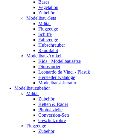
Bases
Vegetation
Zubehör
Modellbau-Sets
Militär
Flugzeuge
Schiffe
Fahrzeuge
Hubschrauber
Raumfahrt
Modellbau-Artikel
Kids - Modellbausätze
Dinosaurier
Leonardo da Vinci - Plastik
Hersteller-Kataloge
Modellbau-Literatur
Modellbauzubehör
Militär
Zubehör
Ketten & Räder
Photoätzteile
Conversion-Sets
Geschützrohre
Flugzeuge
Zubehör