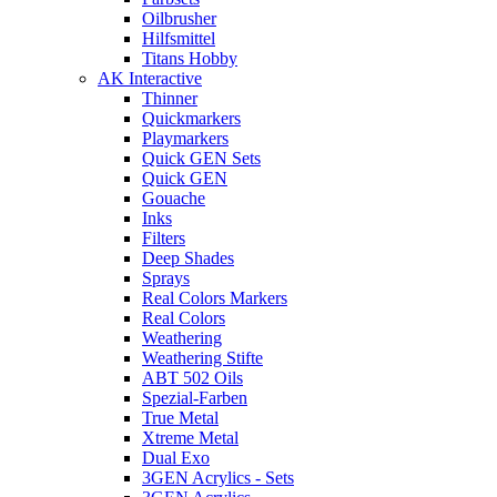
Oilbrusher
Hilfsmittel
Titans Hobby
AK Interactive
Thinner
Quickmarkers
Playmarkers
Quick GEN Sets
Quick GEN
Gouache
Inks
Filters
Deep Shades
Sprays
Real Colors Markers
Real Colors
Weathering
Weathering Stifte
ABT 502 Oils
Spezial-Farben
True Metal
Xtreme Metal
Dual Exo
3GEN Acrylics - Sets