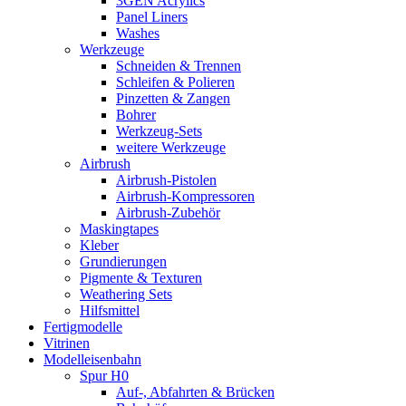
3GEN Acrylics
Panel Liners
Washes
Werkzeuge
Schneiden & Trennen
Schleifen & Polieren
Pinzetten & Zangen
Bohrer
Werkzeug-Sets
weitere Werkzeuge
Airbrush
Airbrush-Pistolen
Airbrush-Kompressoren
Airbrush-Zubehör
Maskingtapes
Kleber
Grundierungen
Pigmente & Texturen
Weathering Sets
Hilfsmittel
Fertigmodelle
Vitrinen
Modelleisenbahn
Spur H0
Auf-, Abfahrten & Brücken