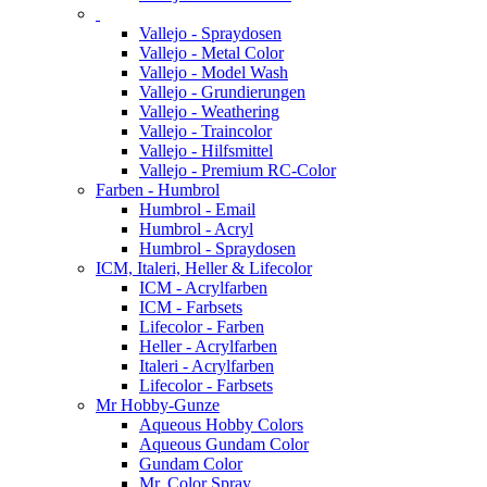
Vallejo - Spraydosen
Vallejo - Metal Color
Vallejo - Model Wash
Vallejo - Grundierungen
Vallejo - Weathering
Vallejo - Traincolor
Vallejo - Hilfsmittel
Vallejo - Premium RC-Color
Farben - Humbrol
Humbrol - Email
Humbrol - Acryl
Humbrol - Spraydosen
ICM, Italeri, Heller & Lifecolor
ICM - Acrylfarben
ICM - Farbsets
Lifecolor - Farben
Heller - Acrylfarben
Italeri - Acrylfarben
Lifecolor - Farbsets
Mr Hobby-Gunze
Aqueous Hobby Colors
Aqueous Gundam Color
Gundam Color
Mr. Color Spray