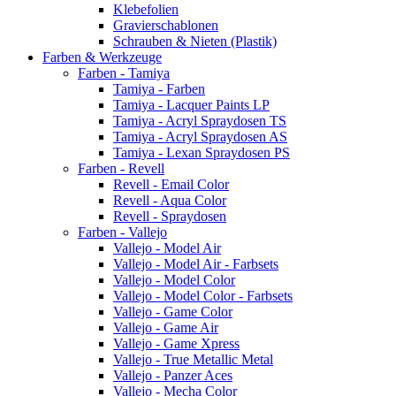
Klebefolien
Gravierschablonen
Schrauben & Nieten (Plastik)
Farben & Werkzeuge
Farben - Tamiya
Tamiya - Farben
Tamiya - Lacquer Paints LP
Tamiya - Acryl Spraydosen TS
Tamiya - Acryl Spraydosen AS
Tamiya - Lexan Spraydosen PS
Farben - Revell
Revell - Email Color
Revell - Aqua Color
Revell - Spraydosen
Farben - Vallejo
Vallejo - Model Air
Vallejo - Model Air - Farbsets
Vallejo - Model Color
Vallejo - Model Color - Farbsets
Vallejo - Game Color
Vallejo - Game Air
Vallejo - Game Xpress
Vallejo - True Metallic Metal
Vallejo - Panzer Aces
Vallejo - Mecha Color