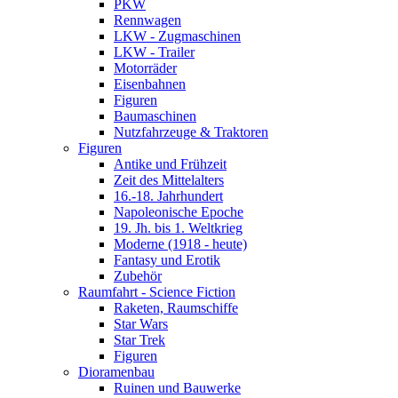
PKW
Rennwagen
LKW - Zugmaschinen
LKW - Trailer
Motorräder
Eisenbahnen
Figuren
Baumaschinen
Nutzfahrzeuge & Traktoren
Figuren
Antike und Frühzeit
Zeit des Mittelalters
16.-18. Jahrhundert
Napoleonische Epoche
19. Jh. bis 1. Weltkrieg
Moderne (1918 - heute)
Fantasy und Erotik
Zubehör
Raumfahrt - Science Fiction
Raketen, Raumschiffe
Star Wars
Star Trek
Figuren
Dioramenbau
Ruinen und Bauwerke