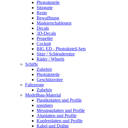
Photoätzteile
Sitzgurte
Resin
Bewaffnung
Maskierschablonen
Decals
3D-Decals
Propeller
Cockpit
BIG ED - Photoätzteil-Sets
Sitze / Schleudersitze
Räder / Wheels
Schiffe
Zubehör
Photoätzteile
Geschützrohre
Fahrzeuge
Zubehör
Modellbau-Material
Plastikplatten und Profile
sonstiges
Messingplatten und Profile
Aluplatten und Profile
Kupferplatten und Profile
Kabel und Drähte