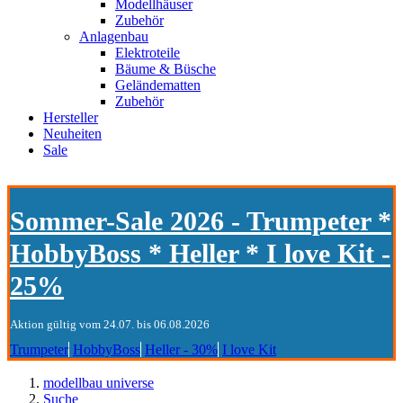
Modellhäuser
Zubehör
Anlagenbau
Elektroteile
Bäume & Büsche
Geländematten
Zubehör
Hersteller
Neuheiten
Sale
Sommer-Sale 2026 - Trumpeter *
HobbyBoss * Heller * I love Kit -
25%
Aktion gültig vom 24.07. bis 06.08.2026
Trumpeter
HobbyBoss
Heller - 30%
I love Kit
modellbau universe
Suche