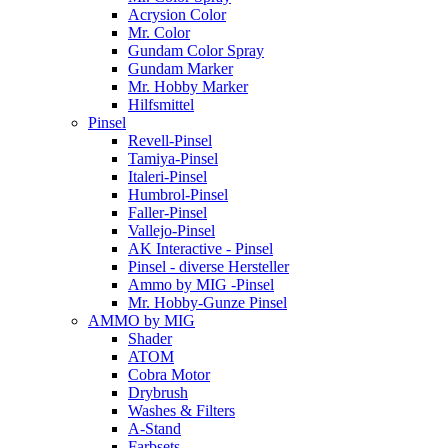
Acrysion Color
Mr. Color
Gundam Color Spray
Gundam Marker
Mr. Hobby Marker
Hilfsmittel
Pinsel
Revell-Pinsel
Tamiya-Pinsel
Italeri-Pinsel
Humbrol-Pinsel
Faller-Pinsel
Vallejo-Pinsel
AK Interactive - Pinsel
Pinsel - diverse Hersteller
Ammo by MIG -Pinsel
Mr. Hobby-Gunze Pinsel
AMMO by MIG
Shader
ATOM
Cobra Motor
Drybrush
Washes & Filters
A-Stand
Farbsets